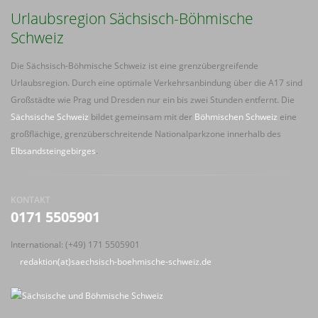
Urlaubsregion Sächsisch-Böhmische
Schweiz
Die Sächsisch-Böhmische Schweiz ist eine grenzübergreifende
Urlaubsregion. Durch eine optimale Verkehrsanbindung über die A17 sind
Großstädte wie Prag und Dresden nur ein bis zwei Stunden entfernt. Die
Sächsische Schweiz
bildet gemeinsam mit der
Böhmischen Schweiz
eine
großflächige, grenzüberschreitende Nationalparkzone innerhalb des
Elbsandsteingebirges
.
KONTAKT
0171 5505901
International: (+49) 171 5505901
redaktion(at)saechsisch-boehmische-schweiz.de