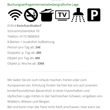
Buchungsanfrage
Internetseite
Geografische Lage
01814
Reinhardtsdorf
Schrammsteinblick 70
Telefon: 0173 5808303
8 Betten + zusätzlich Aufbettung
Person pro Tag ab:
24€
Doppelzi. p. Tag ab:
48€
Objekt pro Tag ab:
48€
Objekt p. Woche ab:
336€
Wir laden Sie ein zum Urlaub machen, Ferien oder zum
Ausspannen ein. Erholung finden Sie hier bei uns auf unserem
kinderfreundlichen Bauernhof, in einer traumhaften und
idyllischen Lage mitten in der Sächsischen Schweiz, umgeben von
Wäldern, Wiesen und Bergen.
Bei und kann man die Tiere nicht bloß anschauen, man kann sie