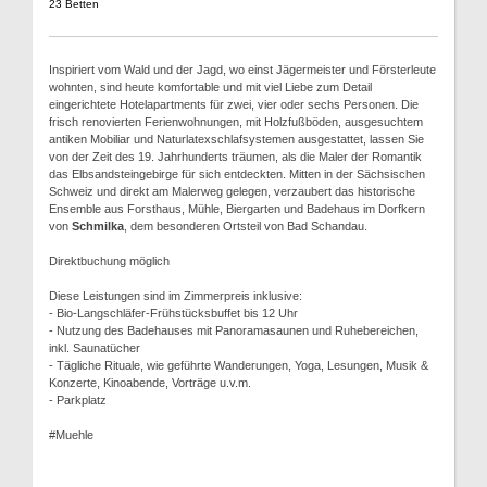
23 Betten
Inspiriert vom Wald und der Jagd, wo einst Jägermeister und Försterleute
wohnten, sind heute komfortable und mit viel Liebe zum Detail
eingerichtete Hotelapartments für zwei, vier oder sechs Personen. Die
frisch renovierten Ferienwohnungen, mit Holzfußböden, ausgesuchtem
antiken Mobiliar und Naturlatexschlafsystemen ausgestattet, lassen Sie
von der Zeit des 19. Jahrhunderts träumen, als die Maler der Romantik
das Elbsandsteingebirge für sich entdeckten. Mitten in der Sächsischen
Schweiz und direkt am Malerweg gelegen, verzaubert das historische
Ensemble aus Forsthaus, Mühle, Biergarten und Badehaus im Dorfkern
von
Schmilka
, dem besonderen Ortsteil von Bad Schandau.
Direktbuchung möglich
Diese Leistungen sind im Zimmerpreis inklusive:
- Bio-Langschläfer-Frühstücksbuffet bis 12 Uhr
- Nutzung des Badehauses mit Panoramasaunen und Ruhebereichen,
inkl. Saunatücher
- Tägliche Rituale, wie geführte Wanderungen, Yoga, Lesungen, Musik &
Konzerte, Kinoabende, Vorträge u.v.m.
- Parkplatz
#Muehle