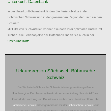
Unterkunft-Datenbank
In der Unterkunft-Datenbank finden Sie Ferienobjekte in der
Böhmischen Schweiz und in der grenznahen Region der Sächsischen
Schweiz.
Mit Hilfe von Suchkriterien können Sie nach Ihrer optimalen Unterkunft
suchen. Alle Ferienobjekte der Datenbank finden Sie auch in der
Unterkunft-Karte
.
Urlaubsregion Sächsisch-Böhmische
Schweiz
Die Sächsisch-Böhmische Schweiz ist eine grenzübergreifende
Urlaubsregion. Durch eine optimale Verkehrsanbindung über die A17 sind
Großstädte wie Prag und Dresden nur ein bis zwei Stunden entfernt. Die
Sächsische Schweiz
bildet gemeinsam mit der
Böhmischen Schweiz
eine