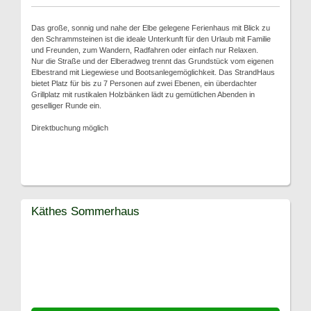
Das große, sonnig und nahe der Elbe gelegene Ferienhaus mit Blick zu
den Schrammsteinen ist die ideale Unterkunft für den Urlaub mit Familie
und Freunden, zum Wandern, Radfahren oder einfach nur Relaxen.
Nur die Straße und der Elberadweg trennt das Grundstück vom eigenen
Elbestrand mit Liegewiese und Bootsanlegemöglichkeit. Das StrandHaus
bietet Platz für bis zu 7 Personen auf zwei Ebenen, ein überdachter
Grillplatz mit rustikalen Holzbänken lädt zu gemütlichen Abenden in
geselliger Runde ein.
Direktbuchung möglich
Käthes Sommerhaus