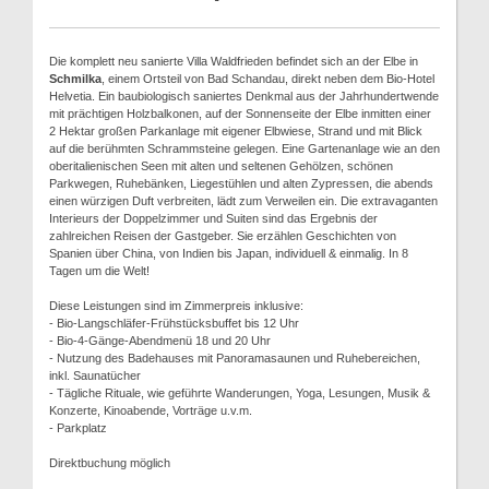
Die komplett neu sanierte Villa Waldfrieden befindet sich an der Elbe in
Schmilka
, einem Ortsteil von Bad Schandau, direkt neben dem Bio-Hotel
Helvetia. Ein baubiologisch saniertes Denkmal aus der Jahrhundertwende
mit prächtigen Holzbalkonen, auf der Sonnenseite der Elbe inmitten einer
2 Hektar großen Parkanlage mit eigener Elbwiese, Strand und mit Blick
auf die berühmten Schrammsteine gelegen. Eine Gartenanlage wie an den
oberitalienischen Seen mit alten und seltenen Gehölzen, schönen
Parkwegen, Ruhebänken, Liegestühlen und alten Zypressen, die abends
einen würzigen Duft verbreiten, lädt zum Verweilen ein. Die extravaganten
Interieurs der Doppelzimmer und Suiten sind das Ergebnis der
zahlreichen Reisen der Gastgeber. Sie erzählen Geschichten von
Spanien über China, von Indien bis Japan, individuell & einmalig. In 8
Tagen um die Welt!
Diese Leistungen sind im Zimmerpreis inklusive:
- Bio-Langschläfer-Frühstücksbuffet bis 12 Uhr
- Bio-4-Gänge-Abendmenü 18 und 20 Uhr
- Nutzung des Badehauses mit Panoramasaunen und Ruhebereichen,
inkl. Saunatücher
- Tägliche Rituale, wie geführte Wanderungen, Yoga, Lesungen, Musik &
Konzerte, Kinoabende, Vorträge u.v.m.
- Parkplatz
Direktbuchung möglich