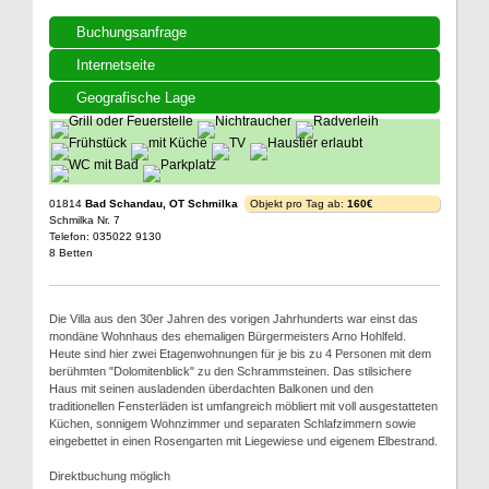
Buchungsanfrage
Internetseite
Geografische Lage
01814
Bad Schandau, OT Schmilka
Objekt pro Tag ab:
160€
Schmilka Nr. 7
Telefon: 035022 9130
8 Betten
Die Villa aus den 30er Jahren des vorigen Jahrhunderts war einst das
mondäne Wohnhaus des ehemaligen Bürgermeisters Arno Hohlfeld.
Heute sind hier zwei Etagenwohnungen für je bis zu 4 Personen mit dem
berühmten "Dolomitenblick" zu den Schrammsteinen. Das stilsichere
Haus mit seinen ausladenden überdachten Balkonen und den
traditionellen Fensterläden ist umfangreich möbliert mit voll ausgestatteten
Küchen, sonnigem Wohnzimmer und separaten Schlafzimmern sowie
eingebettet in einen Rosengarten mit Liegewiese und eigenem Elbestrand.
Direktbuchung möglich