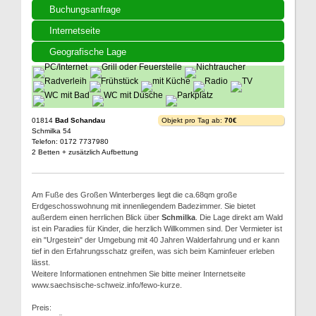
Buchungsanfrage
Internetseite
Geografische Lage
01814
Bad Schandau
Objekt pro Tag ab:
70€
Schmilka 54
Telefon: 0172 7737980
2 Betten + zusätzlich Aufbettung
Am Fuße des Großen Winterberges liegt die ca.68qm große
Erdgeschosswohnung mit innenliegendem Badezimmer. Sie bietet
außerdem einen herrlichen Blick über
Schmilka
. Die Lage direkt am Wald
ist ein Paradies für Kinder, die herzlich Willkommen sind. Der Vermieter ist
ein "Urgestein" der Umgebung mit 40 Jahren Walderfahrung und er kann
tief in den Erfahrungsschatz greifen, was sich beim Kaminfeuer erleben
lässt.
Weitere Informationen entnehmen Sie bitte meiner Internetseite
www.saechsische-schweiz.info/fewo-kurze.
Preis: