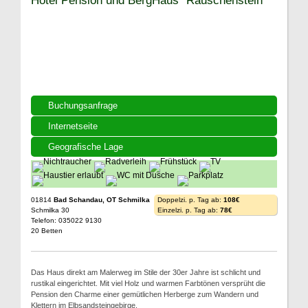
Hotel Pension und BergHaus "Rauschenstein"
Buchungsanfrage
Internetseite
Geografische Lage
01814
Bad Schandau, OT Schmilka
Doppelzi. p. Tag ab:
108€
Schmilka 30
Einzelzi. p. Tag ab:
78€
Telefon: 035022 9130
20 Betten
Das Haus direkt am Malerweg im Stile der 30er Jahre ist schlicht und
rustikal eingerichtet. Mit viel Holz und warmen Farbtönen versprüht die
Pension den Charme einer gemütlichen Herberge zum Wandern und
Klettern im Elbsandsteingebirge.