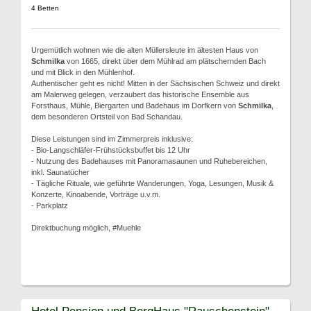
4 Betten
Urgemütlich wohnen wie die alten Müllersleute im ältesten Haus von
Schmilka
von 1665, direkt über dem Mühlrad am plätschernden Bach
und mit Blick in den Mühlenhof.
Authentischer geht es nicht! Mitten in der Sächsischen Schweiz und direkt
am Malerweg gelegen, verzaubert das historische Ensemble aus
Forsthaus, Mühle, Biergarten und Badehaus im Dorfkern von
Schmilka
,
dem besonderen Ortsteil von Bad Schandau.
Diese Leistungen sind im Zimmerpreis inklusive:
- Bio-Langschläfer-Frühstücksbuffet bis 12 Uhr
- Nutzung des Badehauses mit Panoramasaunen und Ruhebereichen,
inkl. Saunatücher
- Tägliche Rituale, wie geführte Wanderungen, Yoga, Lesungen, Musik &
Konzerte, Kinoabende, Vorträge u.v.m.
- Parkplatz
Direktbuchung möglich, #Muehle