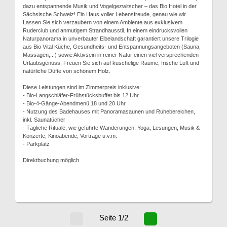
dazu entspannende Musik und Vogelgezwitscher – das Bio Hotel in der
Sächsische Schweiz! Ein Haus voller Lebensfreude, genau wie wir.
Lassen Sie sich verzaubern von einem Ambiente aus exklusivem
Ruderclub und anmutigem Strandhausstil. In einem eindrucksvollen
Naturpanorama in unverbauter Elbelandschaft garantiert unsere Trilogie
aus Bio Vital Küche, Gesundheits- und Entspannungsangeboten (Sauna,
Massagen,...) sowie Aktivsein in reiner Natur einen viel versprechenden
Urlaubsgenuss. Freuen Sie sich auf kuschelige Räume, frische Luft und
natürliche Düfte von schönem Holz.
Diese Leistungen sind im Zimmerpreis inklusive:
- Bio-Langschläfer-Frühstücksbuffet bis 12 Uhr
- Bio-4-Gänge-Abendmenü 18 und 20 Uhr
- Nutzung des Badehauses mit Panoramasaunen und Ruhebereichen,
inkl. Saunatücher
- Tägliche Rituale, wie geführte Wanderungen, Yoga, Lesungen, Musik &
Konzerte, Kinoabende, Vorträge u.v.m.
- Parkplatz
Direktbuchung möglich
Seite 1/2