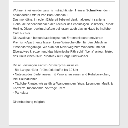
Wohnen in einem der geschichtsträchtigsten Häuser
Schmilkas
, dem
besonderen Ortsteil von Bad Schandau.
Das mondäne, im edlen Bäderstil liebevoll denkmalgerecht sanierte
Gebäude ist benannt nach der Tochter des ehemaligen Besitzers, Rudolf
Hering. Dieser bewirtschaftete seinerzeit auch das im Haus befindliche
Cafe Richter.
Die zwei nach besten baubiologischen Erkenntnissen renovierten
Premium-Apartments lassen keine Wünsche offen für den Urlaub im
Elbsandsteingebirge. Wo sich der Malerweg zum Wandern und der
Elberadweg kreuzen und das historische Fährschiff "Lena" anlegt, bietet
das Haus einen 360° Rundblick auf Berge und Wasser.
Diese Leistungen sind im Zimmerpreis inklusive:
- Bio-Langschläfer-Frühstücksbuffet bis 12 Uhr
- Nutzung des Badehauses mit Panoramasaunen und Ruhebereichen,
inkl. Saunatücher
- Tägliche Rituale, wie geführte Wanderungen, Yoga, Lesungen, Musik &
Konzerte, Kinoabende, Vorträge u.v.m.
- Parkplatz
Direktbuchung möglich