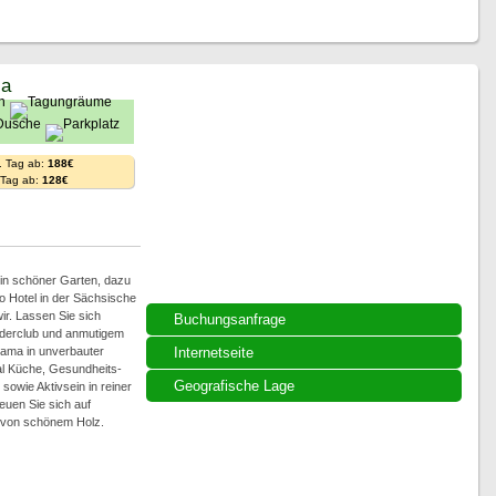
ia
. Tag ab:
188€
. Tag ab:
128€
, ein schöner Garten, dazu
 Hotel in der Sächsische
ir. Lassen Sie sich
Buchungsanfrage
derclub und anmutigem
rama in unverbauter
Internetseite
tal Küche, Gesundheits-
Geografische Lage
owie Aktivsein in reiner
euen Sie sich auf
e von schönem Holz.