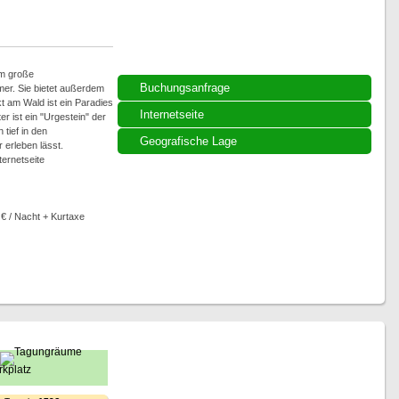
qm große
Buchungsanfrage
r. Sie bietet außerdem
kt am Wald ist ein Paradies
Internetseite
er ist ein "Urgestein" der
tief in den
Geografische Lage
 erleben lässt.
ternetseite
 € / Nacht + Kurtaxe