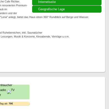
che Cafe Richter.
Internetseite
n renovierten Premium-
Geografische Lage
aub im
andern und der
"Lena" anlegt, bietet das Haus einen 360° Rundblick auf Berge und Wasser.
 Ruhebereichen, inkl. Saunatücher
, Lesungen, Musik & Konzerte, Kinoabende, Vorträge u.v.m.
 Tag ab:
70€