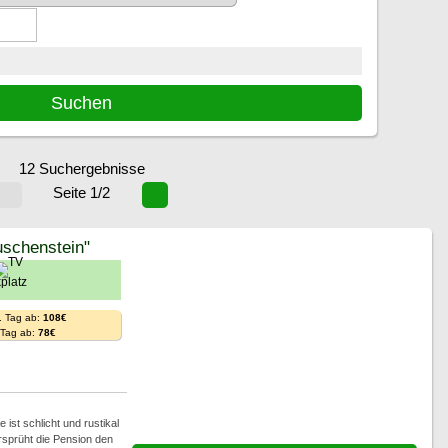
12 Suchergebnisse
Seite 1/2
schenstein"
. Tag ab:
108€
. Tag ab:
78€
ist schlicht und rustikal
rsprüht die Pension den