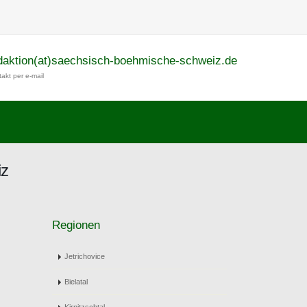
daktion(at)saechsisch-boehmische-schweiz.de
akt per e-mail
iz
Regionen
Jetrichovice
Bielatal