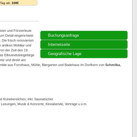
. Tag ab:
108€
ster und Försterleute
Buchungsanfrage
um Detail eingerichtete
 Die frisch renovierten
Internetseite
antiken Mobiliar und
on der Zeit des 19.
Geografische Lage
as Elbsandsteingebirge
eiz und direkt am
emble aus Forsthaus, Mühle, Biergarten und Badehaus im Dorfkern von
Schmilka
,
 Ruhebereichen, inkl. Saunatücher
, Lesungen, Musik & Konzerte, Kinoabende, Vorträge u.v.m.