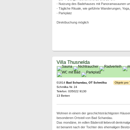
- Nutzung des Badehauses mit Panoramasaunen und
- Tägliche Rituale, wie geführte Wanderungen, Yoga
- Parkplatz
Direktbuchung möglich
Villa Thusnelda
01814
Bad Schandau, OT Schmilka
Objekt pro
Schmilka Nr. 24
Telefon: 035022 9130
13 Betten
Wohnen in einem der geschichtsträchtigsten Häuse
besonderen Ortsteil von Bad Schandau.
Das mondäne, im edlen Bäderstil liebevoll denkmal
ist benannt nach der Tochter des ehemaligen Besitze