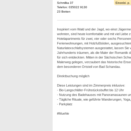
Schmilka 37
Einzelzi. p
Telefon: 035022 9130
23 Betten
Inspiriert vom Wald und der Jagd, wo einst Jägermei
wohnten, sind heute komfortable und mit viel Liebe z
Hotelapartments für zwei, vier oder sechs Personen.
Ferienwohnungen, mit Holzfußböden, ausgesuchtem 
Naturlatexschlafsystemen ausgestattet, lassen Sie v
Jahrhunderts träumen, als die Maler der Romantik d
für sich entdeckten. Mitten in der Sächsischen Schw
Malerweg gelegen, verzaubert das historische Ens
dem besonderen Ortsteil von Bad Schandau.
Direktbuchung möglich
Diese Leistungen sind im Zimmerpreis inklusive:
- Bio-Langschläfer-Frühstücksbuffet bis 12 Uhr
- Nutzung des Badehauses mit Panoramasaunen und
- Tägliche Rituale, wie geführte Wanderungen, Yoga
- Parkplatz
#Muehle