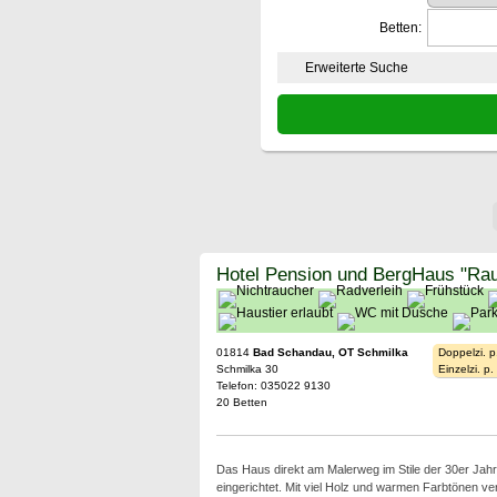
Betten:
Erweiterte Suche
Hotel Pension und BergHaus "Rau
01814
Bad Schandau, OT Schmilka
Doppelzi. p
Schmilka 30
Einzelzi. p
Telefon: 035022 9130
20 Betten
Das Haus direkt am Malerweg im Stile der 30er Jahre 
eingerichtet. Mit viel Holz und warmen Farbtönen ve