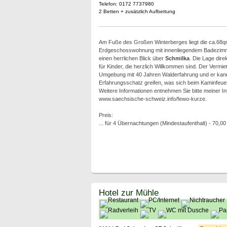
Telefon: 0172 7737980
2 Betten + zusätzlich Aufbettung
Am Fuße des Großen Winterberges liegt die ca.68
Erdgeschosswohnung mit innenliegendem Badezimme
einen herrlichen Blick über
Schmilka
. Die Lage dire
für Kinder, die herzlich Willkommen sind. Der Vermiet
Umgebung mit 40 Jahren Walderfahrung und er kann 
Erfahrungsschatz greifen, was sich beim Kaminfeuer
Weitere Informationen entnehmen Sie bitte meiner In
www.saechsische-schweiz.info/fewo-kurze.
Preis:
... für 4 Übernachtungen (Mindestaufenthalt) - 70,00
Hotel zur Mühle