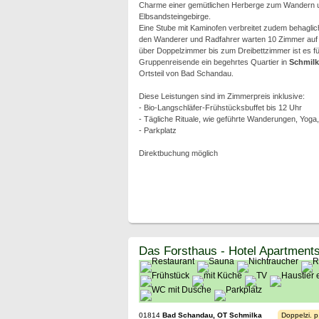
Charme einer gemütlichen Herberge zum Wandern un
Elbsandsteingebirge.
Eine Stube mit Kaminofen verbreitet zudem behagli
den Wanderer und Radfahrer warten 10 Zimmer auf d
über Doppelzimmer bis zum Dreibettzimmer ist es fü
Gruppenreisende ein begehrtes Quartier in
Schmilk
Ortsteil von Bad Schandau.
Diese Leistungen sind im Zimmerpreis inklusive:
- Bio-Langschläfer-Frühstücksbuffet bis 12 Uhr
- Tägliche Rituale, wie geführte Wanderungen, Yoga
- Parkplatz
Direktbuchung möglich
Das Forsthaus - Hotel Apartment
01814
Bad Schandau, OT Schmilka
Doppelzi. p