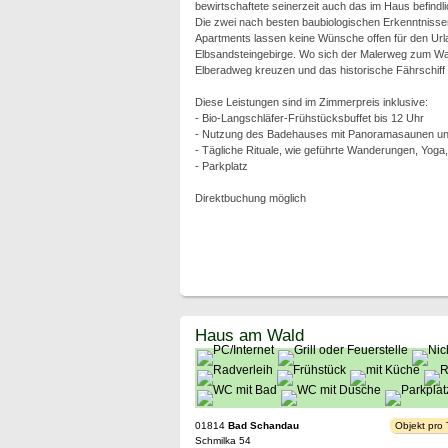
bewirtschaftete seinerzeit auch das im Haus befindli
Die zwei nach besten baubiologischen Erkenntnisse
Apartments lassen keine Wünsche offen für den Url
Elbsandsteingebirge. Wo sich der Malerweg zum W
Elberadweg kreuzen und das historische Fährschiff 
Diese Leistungen sind im Zimmerpreis inklusive:
- Bio-Langschläfer-Frühstücksbuffet bis 12 Uhr
- Nutzung des Badehauses mit Panoramasaunen und
- Tägliche Rituale, wie geführte Wanderungen, Yoga
- Parkplatz
Direktbuchung möglich
Haus am Wald
01814
Bad Schandau
Objekt pro
Schmilka 54