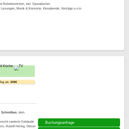
 Ruhebereichen, inkl. Saunatücher
, Lesungen, Musik & Konzerte, Kinoabende, Vorträge u.v.m.
 Tag ab:
208€
r
Schmilkas
, dem
gerecht sanierte Gebäude
Buchungsanfrage
rs, Rudolf Hering. Dieser