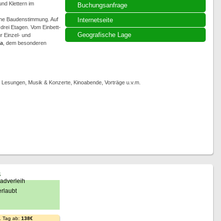
d Klettern im
Buchungsanfrage
che Baudenstimmung. Auf
Internetseite
rei Etagen. Vom Einbett-
Geografische Lage
r Einzel- und
a
, dem besonderen
, Lesungen, Musik & Konzerte, Kinoabende, Vorträge u.v.m.
s
. Tag ab:
138€