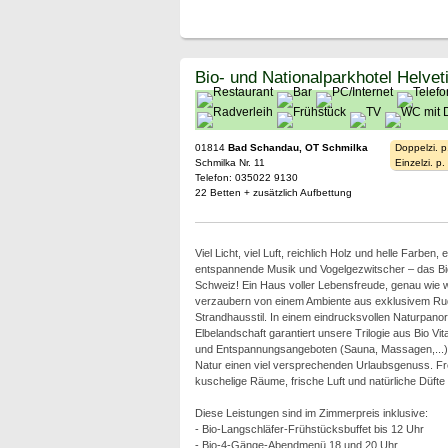
Bio- und Nationalparkhotel Helvet
01814
Bad Schandau, OT Schmilka
Doppelzi. p
Schmilka Nr. 11
Einzelzi. p
Telefon: 035022 9130
22 Betten + zusätzlich Aufbettung
Viel Licht, viel Luft, reichlich Holz und helle Farben
entspannende Musik und Vogelgezwitscher – das Bio
Schweiz! Ein Haus voller Lebensfreude, genau wie w
verzaubern von einem Ambiente aus exklusivem Ru
Strandhausstil. In einem eindrucksvollen Naturpano
Elbelandschaft garantiert unsere Trilogie aus Bio Vi
und Entspannungsangeboten (Sauna, Massagen,...) s
Natur einen viel versprechenden Urlaubsgenuss. Fr
kuschelige Räume, frische Luft und natürliche Düft
Diese Leistungen sind im Zimmerpreis inklusive:
- Bio-Langschläfer-Frühstücksbuffet bis 12 Uhr
- Bio-4-Gänge-Abendmenü 18 und 20 Uhr