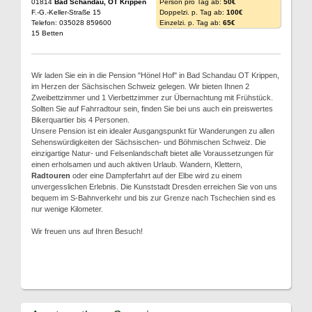
01814
Bad Schandau, OT Krippen
Person pro Tag ab:
50€
F.-G.-Keller-Straße 15
Doppelzi. p. Tag ab:
100€
Telefon: 035028 859600
Einzelzi. p. Tag ab:
65€
15 Betten
Wir laden Sie ein in die Pension "Hönel Hof" in Bad Schandau OT Krippen,
im Herzen der Sächsischen Schweiz gelegen. Wir bieten Ihnen 2
Zweibettzimmer und 1 Vierbettzimmer zur Übernachtung mit Frühstück.
Sollten Sie auf Fahrradtour sein, finden Sie bei uns auch ein preiswertes
Bikerquartier bis 4 Personen.
Unsere Pension ist ein idealer Ausgangspunkt für Wanderungen zu allen
Sehenswürdigkeiten der Sächsischen- und Böhmischen Schweiz. Die
einzigartige Natur- und Felsenlandschaft bietet alle Voraussetzungen für
einen erholsamen und auch aktiven Urlaub. Wandern, Klettern,
Radtouren
oder eine Dampferfahrt auf der Elbe wird zu einem
unvergesslichen Erlebnis. Die Kunststadt Dresden erreichen Sie von uns
bequem im S-Bahnverkehr und bis zur Grenze nach Tschechien sind es
nur wenige Kilometer.
Wir freuen uns auf Ihren Besuch!