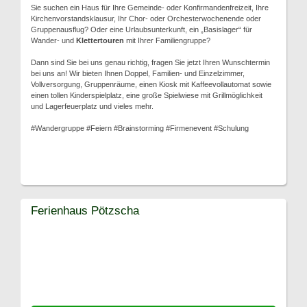
Sie suchen ein Haus für Ihre Gemeinde- oder Konfirmandenfreizeit, Ihre
Kirchenvorstandsklausur, Ihr Chor- oder Orchesterwochenende oder
Gruppenausflug? Oder eine Urlaubsunterkunft, ein „Basislager“ für
Wander- und
Klettertouren
mit Ihrer Familiengruppe?
Dann sind Sie bei uns genau richtig, fragen Sie jetzt Ihren Wunschtermin
bei uns an! Wir bieten Ihnen Doppel, Familien- und Einzelzimmer,
Vollversorgung, Gruppenräume, einen Kiosk mit Kaffeevollautomat sowie
einen tollen Kinderspielplatz, eine große Spielwiese mit Grillmöglichkeit
und Lagerfeuerplatz und vieles mehr.
#Wandergruppe #Feiern #Brainstorming #Firmenevent #Schulung
Ferienhaus Pötzscha