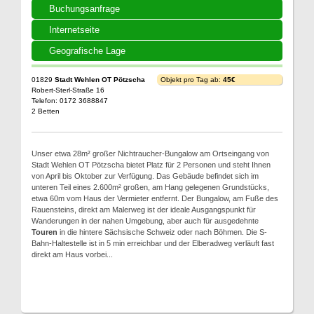
Buchungsanfrage
Internetseite
Geografische Lage
01829
Stadt Wehlen OT Pötzscha
Objekt pro Tag ab:
45€
Robert-Sterl-Straße 16
Telefon: 0172 3688847
2 Betten
Unser etwa 28m² großer Nichtraucher-Bungalow am Ortseingang von
Stadt Wehlen OT Pötzscha bietet Platz für 2 Personen und steht Ihnen
von April bis Oktober zur Verfügung. Das Gebäude befindet sich im
unteren Teil eines 2.600m² großen, am Hang gelegenen Grundstücks,
etwa 60m vom Haus der Vermieter entfernt. Der Bungalow, am Fuße des
Rauensteins, direkt am Malerweg ist der ideale Ausgangspunkt für
Wanderungen in der nahen Umgebung, aber auch für ausgedehnte
Touren
in die hintere Sächsische Schweiz oder nach Böhmen. Die S-
Bahn-Haltestelle ist in 5 min erreichbar und der Elberadweg verläuft fast
direkt am Haus vorbei...