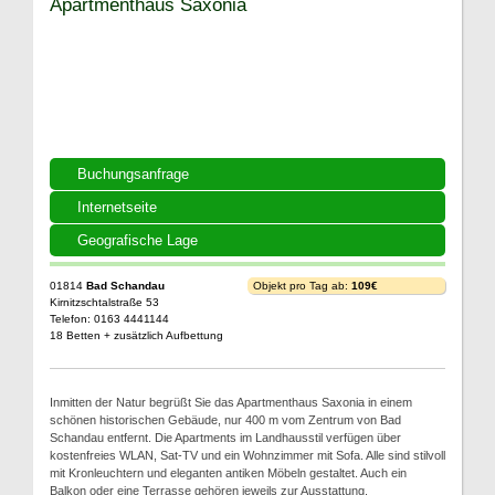
Apartmenthaus Saxonia
Buchungsanfrage
Internetseite
Geografische Lage
01814
Bad Schandau
Objekt pro Tag ab:
109€
Kirnitzschtalstraße 53
Telefon: 0163 4441144
18 Betten + zusätzlich Aufbettung
Inmitten der Natur begrüßt Sie das Apartmenthaus Saxonia in einem
schönen historischen Gebäude, nur 400 m vom Zentrum von Bad
Schandau entfernt. Die Apartments im Landhausstil verfügen über
kostenfreies WLAN, Sat-TV und ein Wohnzimmer mit Sofa. Alle sind stilvoll
mit Kronleuchtern und eleganten antiken Möbeln gestaltet. Auch ein
Balkon oder eine Terrasse gehören jeweils zur Ausstattung.