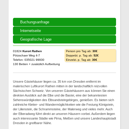
Buchungsanfrage
Internetseite
Geografische Lage
01824
Kurort Rathen
Person pro Tag ab:
30€
Pötzschaer Weg 4-7
Doppelzi. p. Tag ab:
52€
Telefon: 035021 99930
Einzelzi. p. Tag ab:
30€
130 Betten + zusätzlich Aufbettung
Unsere Gästehäuser liegen ca. 35 km von Dresden entfernt im
malerischen Luftkurort Rathen mitten in der landschaftlich reizvollen
Sächsischen Schweiz. Von unseren Gästehäusern aus können Sie einen
direkten Ausblick auf die Elbe und die Bastei, eine der bekanntesten
Sehenswürdigkeiten des Elbsandsteingebirges, genießen. Es bieten sich
zahlreiche Kletter- und Wandermöglichkeiten wie die Festung Königstein,
der Lilienstein, die Schrammsteine, der Malerweg und vieles mehr. Auch
der Elberadweg führt direkt an unseren Häusern vorbei. Außerdem liegen
auch interessante Städte wie Pirna, Meißen und unsere Landeshauptstadt
Dresden in greifbarer Nähe.