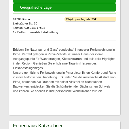
Geografische Lage
01796
Pirna
Objekt pro Tag ab:
95€
Liebstädter Str. 35
Telefon: 035014917528
12 Betten + zusätzlich Aufbettung
Erleben Sie Natur pur und Gastfreundschaft in unserer Ferienwohnung in
Pirna. Perfekt gelegen in Pirna-Zehista, ist unser Haus der ideale
Ausgangspunkt für Wanderungen,
Klettertouren
und kulturelle Highlights
in der Region. Genießen Sie erholsame Tage im Herzen des
Elbsandsteingebirges.
Unsere gemütliche Ferienwohnung in Pirna bietet Ihnen Komfort und Ruhe
in einer historischen Umgebung. Erkunden Sie die malerische Altstadt von
Pirna, besuchen Sie Dresden mit seiner Vielzahl an historischen
Bauwerken, entdecken Sie die Schönheiten der Sächsischen Schweiz
und kehren Sie abends in Ihre persönliche Wohlfühloase zurück.
Ferienhaus Katzschner