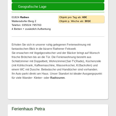
Geografische Lage
01824
Rathen
Objekt pro Tag ab:
60€
Waltersdorfer Berg 2
Objekt p. Woche ab:
301€
Telefon: 035024 795763
4 Betten + zusätzlich Aufbettung
Erholen Sie sich in unserer ruhig gelegenen Ferienwohnung mit
fantastischen Blick in die bizarre Rathener Felswelt.
Sie erwachen mit Vogelgezwitscher und der Bäcker bringt auf Wunsch
frische Brötchen bis an die Tür. Die Ferienwohnung besteht aus
Schlafzimmer mit Doppelbett, Wohnzimmer(Sat-TV,Radio), Küchenzeile
(mit Kühlschrank, Kaffeemaschine, Wasserkocher, Kl.Backofen) und
einem WC mit Dusche. Bettwäsche und Handtücher sind vorhanden.
Ihr Auto parkt direkt am Haus. Unser Standort ist idealer Ausgangspunkt
für viele Wander- Kletter- oder
Radtouren
.
Ferienhaus Petra