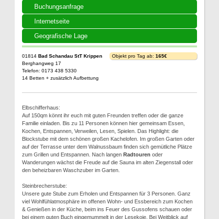
Buchungsanfrage
Internetseite
Geografische Lage
01814
Bad Schandau StT Krippen
Objekt pro Tag ab:
165€
Berghangweg 17
Telefon: 0173 438 5330
14 Betten + zusätzlich Aufbettung
Elbschifferhaus:
Auf 150qm könnt ihr euch mit guten Freunden treffen oder die ganze
Familie einladen. Bis zu 11 Personen können hier gemeinsam Essen,
Kochen, Entspannen, Verweilen, Lesen, Spielen. Das Highlight: die
Blockstube mit dem schönen großen Kachelofen. Im großen Garten oder
auf der Terrasse unter dem Walnussbaum finden sich gemütliche Plätze
zum Grillen und Entspannen. Nach langen
Radtouren
oder
Wanderungen wächst die Freude auf die Sauna im alten Ziegenstall oder
den beheizbaren Waschzuber im Garten.
Steinbrecherstube:
Unsere gute Stube zum Erholen und Entspannen für 3 Personen. Ganz
viel Wohlfühlatmosphäre im offenen Wohn- und Essbereich zum Kochen
& Genießen in der Küche, beim ins Feuer des Gussofens schauen oder
bei einem guten Buch eingemummelt in der Lesekoje. Bei Weitblick auf