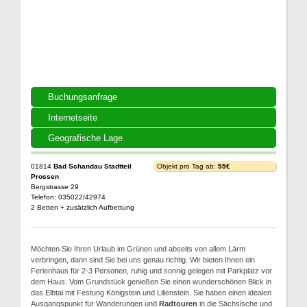
Buchungsanfrage
Internetseite
Geografische Lage
01814
Bad Schandau Stadtteil
Objekt pro Tag ab:
55€
Prossen
Bergstrasse 29
Telefon: 035022/42974
2 Betten + zusätzlich Aufbettung
Möchten Sie Ihren Urlaub im Grünen und abseits von allem Lärm
verbringen, dann sind Sie bei uns genau richtig. Wir bieten Ihnen ein
Ferienhaus für 2-3 Personen, ruhig und sonnig gelegen mit Parkplatz vor
dem Haus. Vom Grundstück genießen Sie einen wunderschönen Blick in
das Elbtal mit Festung Königstein und Lilienstein. Sie haben einen idealen
Ausgangspunkt für Wanderungen und
Radtouren
in die Sächsische und