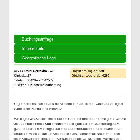
Buchungsanfrage
Internetseite
Geografische Lage
40744
Dolni Chribska - CZ
Objekt pro Tag ab:
60€
Chribska 27
Objekt p. Woche ab:
420€
Telefon: 00420-776342577
7 Betten + zusätzlich Aufbettung
Urgemütliches Ferienhaus mit viel Atmosphäre in der Nationalparkregion
Sächsisch-Böhmische Schweiz!
Wir begrüßen Sie mit einem kleinen Umtrunk und beraten Sie gern. Ob Sie
auf abenteuerlichen
Klettertouren
oder gemütlichen Wanderungen zu
gastfreundlichen Ausflugslokalen die atemberaubende Felsenlandschaft
erkunden wollen, sich für Kultur oder Geschichte interessieren, Reiten
oder Schwimmen möchten: Wir sagen Ihnen, wo sie fündig werden. Auf