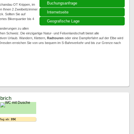
Buchungsanfrage
 Schandau OT Krippen, im
en Ihnen 2 Zweibettzimmer
Internetseite
. Sollten Sie auf
rtes Bikerquartier bis 4
Geografische Lage
anderungen zu allen
 Schweiz. Die einzigartige Natur- und Felsenlandschaft bietet alle
iven Urlaub. Wandern, Klettern,
Radtouren
oder eine Dampferfahrt auf der Elbe wird
 Dresden erreichen Sie von uns bequem im S-Bahnverkehr und bis zur Grenze nach
brich
 Tag ab:
35€