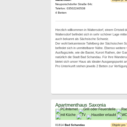
Neuporschdorfer Straße 64c
Telefon: 03502240538
4 Betten
Herzlich willkommen in Waltersdorf, einem Ortsteil 
Waltersdorf befindet sich in sehr schöner Lage mitt
auch bekannt als Sächsische Schweiz.
Der wohl bekannteste Tafelberg der Sächsischen Sch
befindet sich in unmittelbarer Nähe. Ebenso weitere
Ausflugsziele, wie die Bastei, Kurort Rathen, der Ga
natürlich die Stadt Bad Schandau. Für Ihre Wander
bietet sich unser Haus als idealer Ausgangspunkt an
Pro Unterkunft stehen jeweils 2 Betten zur Verfügun
Apartmenthaus Saxonia
01814
Bad Schandau
Objekt pro