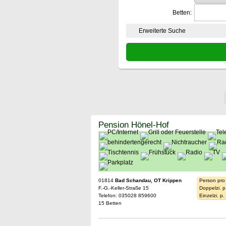
Betten:
Erweiterte Suche
Pension Hönel-Hof
01814
Bad Schandau, OT Krippen
Person pro
F.-G.-Keller-Straße 15
Doppelzi. p
Telefon: 035028 859600
Einzelzi. p
15 Betten