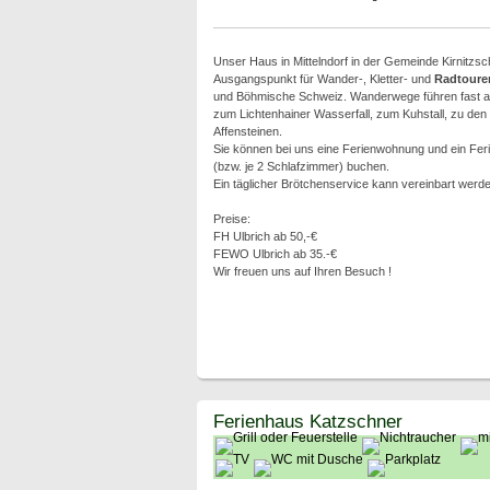
Unser Haus in Mittelndorf in der Gemeinde Kirnitzscht
Ausgangspunkt für Wander-, Kletter- und
Radtoure
und Böhmische Schweiz. Wanderwege führen fast ab 
zum Lichtenhainer Wasserfall, zum Kuhstall, zu de
Affensteinen.
Sie können bei uns eine Ferienwohnung und ein Feri
(bzw. je 2 Schlafzimmer) buchen.
Ein täglicher Brötchenservice kann vereinbart werde
Preise:
FH Ulbrich ab 50,-€
FEWO Ulbrich ab 35.-€
Wir freuen uns auf Ihren Besuch !
Ferienhaus Katzschner