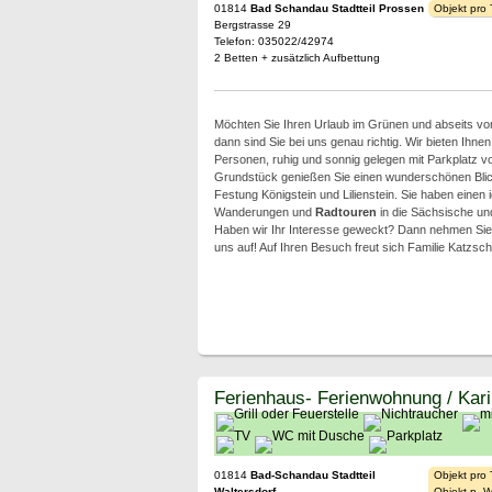
01814
Bad Schandau Stadtteil Prossen
Objekt pro
Bergstrasse 29
Telefon: 035022/42974
2 Betten + zusätzlich Aufbettung
Möchten Sie Ihren Urlaub im Grünen und abseits vo
dann sind Sie bei uns genau richtig. Wir bieten Ihnen
Personen, ruhig und sonnig gelegen mit Parkplatz 
Grundstück genießen Sie einen wunderschönen Blick 
Festung Königstein und Lilienstein. Sie haben einen
Wanderungen und
Radtouren
in die Sächsische u
Haben wir Ihr Interesse geweckt? Dann nehmen Sie 
uns auf! Auf Ihren Besuch freut sich Familie Katzsch
Ferienhaus- Ferienwohnung / Kar
01814
Bad-Schandau Stadtteil
Objekt pro
Waltersdorf
Objekt p. 