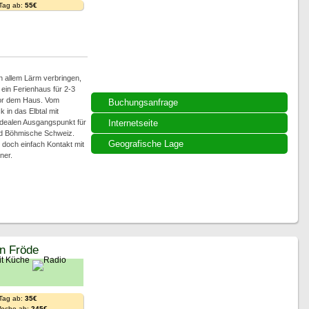
 Tag ab:
55€
n allem Lärm verbringen,
 ein Ferienhaus für 2-3
vor dem Haus. Vom
Buchungsanfrage
in das Elbtal mit
 idealen Ausgangspunkt für
Internetseite
nd Böhmische Schweiz.
Geografische Lage
doch einfach Kontakt mit
ner.
in Fröde
 Tag ab:
35€
Woche ab:
245€