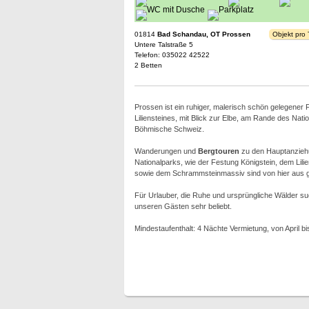
01814
Bad Schandau, OT Prossen
Objekt pro
Untere Talstraße 5
Telefon: 035022 42522
2 Betten
Prossen ist ein ruhiger, malerisch schön gelegener
Liliensteines, mit Blick zur Elbe, am Rande des Nat
Böhmische Schweiz.
Wanderungen und
Bergtouren
zu den Hauptanzieh
Nationalparks, wie der Festung Königstein, dem Lilien
sowie dem Schrammsteinmassiv sind von hier aus gu
Für Urlauber, die Ruhe und ursprüngliche Wälder su
unseren Gästen sehr beliebt.
Mindestaufenthalt: 4 Nächte Vermietung, von April bi