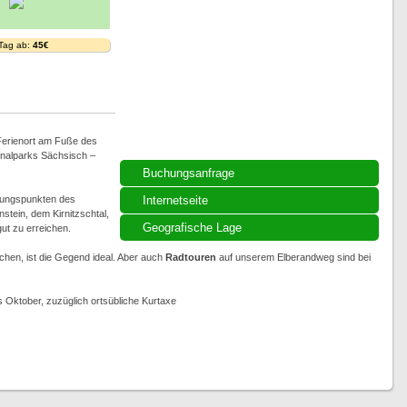
 Tag ab:
45€
 Ferienort am Fuße des
ionalparks Sächsisch –
Buchungsanfrage
ungspunkten des
Internetseite
stein, dem Kirnitzschtal,
Geografische Lage
t zu erreichen.
chen, ist die Gegend ideal. Aber auch
Radtouren
auf unserem Elberandweg sind bei
s Oktober, zuzüglich ortsübliche Kurtaxe