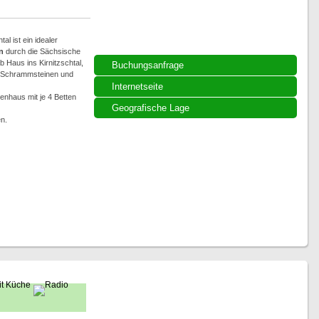
al ist ein idealer
n
durch die Sächsische
Haus ins Kirnitzschtal,
Buchungsanfrage
n Schrammsteinen und
Internetseite
enhaus mit je 4 Betten
Geografische Lage
n.