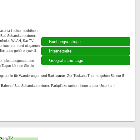
Saxonia in einem schönen
Bad Schandau entfernt.
enfreies WLAN, Sat-TV
Buchungsanfrage
Kronleuchtern und eleganten
 Terrasse gehören jeweils
Internetseite
Geografische Lage
komplett ausgestatteten
n Tagen können Sie die
sgangspunkt für Wanderungen und
Radtouren
. Zur Toskana Therme gehen Sie nur 5
Bahnhof Bad Schandau entfernt. Parkplätze stehen Ihnen an der Unterkunft