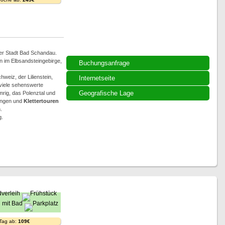
der Stadt Bad Schandau.
en im Elbsandsteingebirge,
Buchungsanfrage
weiz, der Lilienstein,
Internetseite
 viele sehenswerte
Geografische Lage
mrig, das Polenztal und
ungen und
Klettertouren
.
g.
 Tag ab:
109€