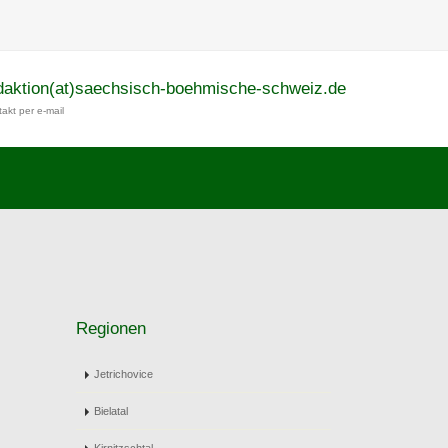
daktion(at)saechsisch-boehmische-schweiz.de
akt per e-mail
Regionen
Jetrichovice
Bielatal