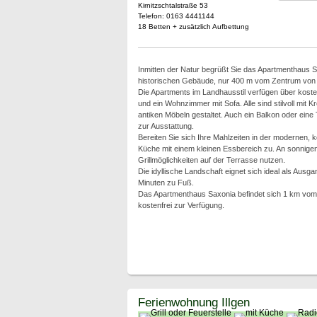
Kirnitzschtalstraße 53
Telefon: 0163 4441144
18 Betten + zusätzlich Aufbettung
Inmitten der Natur begrüßt Sie das Apartmenthaus 
historischen Gebäude, nur 400 m vom Zentrum von 
Die Apartments im Landhausstil verfügen über kost
und ein Wohnzimmer mit Sofa. Alle sind stilvoll mit 
antiken Möbeln gestaltet. Auch ein Balkon oder eine
zur Ausstattung.
Bereiten Sie sich Ihre Mahlzeiten in der modernen, 
Küche mit einem kleinen Essbereich zu. An sonnige
Grillmöglichkeiten auf der Terrasse nutzen.
Die idyllische Landschaft eignet sich ideal als Au
Minuten zu Fuß.
Das Apartmenthaus Saxonia befindet sich 1 km vom 
kostenfrei zur Verfügung.
Ferienwohnung Illgen