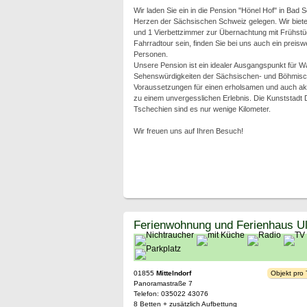
Wir laden Sie ein in die Pension "Hönel Hof" in Bad
Herzen der Sächsischen Schweiz gelegen. Wir biet
und 1 Vierbettzimmer zur Übernachtung mit Frühstück
Fahrradtour sein, finden Sie bei uns auch ein preiswe
Personen.
Unsere Pension ist ein idealer Ausgangspunkt für W
Sehenswürdigkeiten der Sächsischen- und Böhmischen
Voraussetzungen für einen erholsamen und auch akt
zu einem unvergesslichen Erlebnis. Die Kunststadt
Tschechien sind es nur wenige Kilometer.
Wir freuen uns auf Ihren Besuch!
Ferienwohnung und Ferienhaus Ul
01855
Mittelndorf
Objekt pro
Panoramastraße 7
Telefon: 035022 43076
8 Betten + zusätzlich Aufbettung