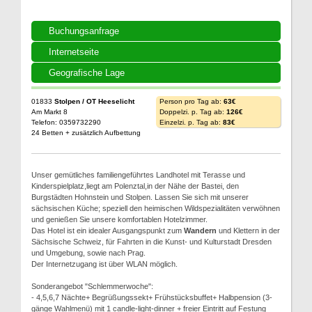
Buchungsanfrage
Internetseite
Geografische Lage
01833
Stolpen / OT Heeselicht
Person pro Tag ab:
63€
Am Markt 8
Doppelzi. p. Tag ab:
126€
Telefon: 0359732290
Einzelzi. p. Tag ab:
83€
24 Betten + zusätzlich Aufbettung
Unser gemütliches familiengeführtes Landhotel mit Terasse und
Kinderspielplatz,liegt am Polenztal,in der Nähe der Bastei, den
Burgstädten Hohnstein und Stolpen. Lassen Sie sich mit unserer
sächsischen Küche; speziell den heimischen Wildspezialitäten verwöhnen
und genießen Sie unsere komfortablen Hotelzimmer.
Das Hotel ist ein idealer Ausgangspunkt zum
Wandern
und Klettern in der
Sächsische Schweiz, für Fahrten in die Kunst- und Kulturstadt Dresden
und Umgebung, sowie nach Prag.
Der Internetzugang ist über WLAN möglich.
Sonderangebot "Schlemmerwoche":
- 4,5,6,7 Nächte+ Begrüßungssekt+ Frühstücksbuffet+ Halbpension (3-
gänge Wahlmenü) mit 1 candle-light-dinner + freier Eintritt auf Festung