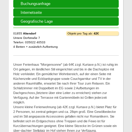
Buchungsanfrage
Internetseite
Geografische Lage
01855
Altendorf
Objekt pro Tag ab:
42€
Untere Dorfstraße 7
Telefon: 035022 40533
4 Betten + zusätzlich Aufbettung
Unser Ferienhaus "Morgensonne" (ab 64€ zzgl. Kurtaxe p.N.) ist ruhig im
Ort gelegen, im ländlichen Stil eingerichtet und bis in die Dachspitze mit
Holz verkleidet. Ein gemütlicher Wohnbereich, auf der einen Seite mit
Küchenzeile und Eckbankgruppe sowie Couchgarnitur und TV in der
anderen Raumhälfte, erwartet Sie nach Ihrer Tour zum Relaxen. Ein
Schlafzimmer mit Doppelbett im EG sowie 2 Aufbettungen im
Dachgeschoss,(letztere über eine Leiter zu erreichen) stehen zur
Verfügung. Auf der Terrasse mit Gartenmöbeln ist Grillen jederzeit
möglich.
Unsere kleine Ferienwohnung (ab 42€ zzgl. Kurtaxe p.N.) bietet Platz für
2 Personen, ist zentral gelegen und ca. 28qm groß. Eine Gewölbedecke
und im Stil angepasste Accessoires gefallen nicht nur Romantikern. Sie
befindet sich im Erdgeschoss ohne Treppen und die Fewo ist für
Kurzübernachtungen geeignet. Eine kleine Sitzecke im Grünen sowie ein
über-dachter Stellplatz im Hof stehen Ihnen zur Verfügung.