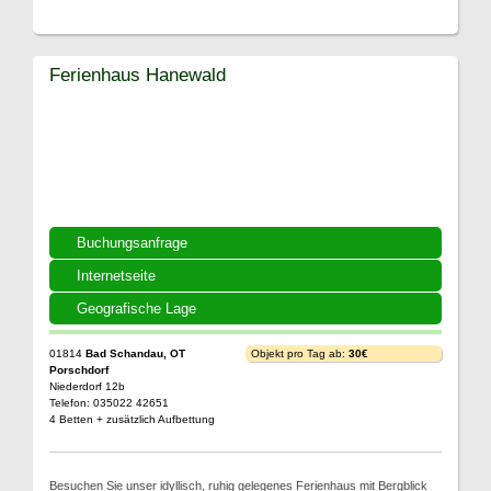
Ferienhaus Hanewald
Buchungsanfrage
Internetseite
Geografische Lage
01814
Bad Schandau, OT
Objekt pro Tag ab:
30€
Porschdorf
Niederdorf 12b
Telefon: 035022 42651
4 Betten + zusätzlich Aufbettung
Besuchen Sie unser idyllisch, ruhig gelegenes Ferienhaus mit Bergblick