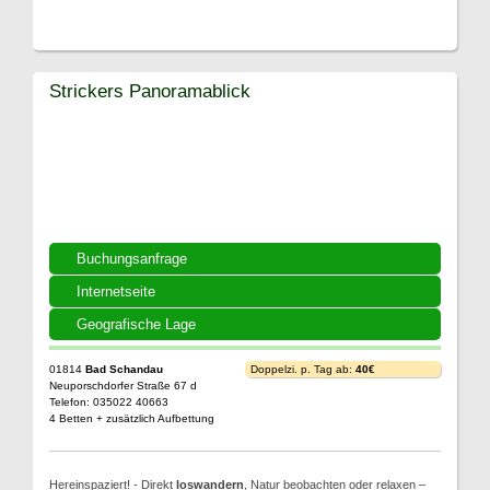
Strickers Panoramablick
Buchungsanfrage
Internetseite
Geografische Lage
01814
Bad Schandau
Doppelzi. p. Tag ab:
40€
Neuporschdorfer Straße 67 d
Telefon: 035022 40663
4 Betten + zusätzlich Aufbettung
Hereinspaziert! - Direkt
loswandern
, Natur beobachten oder relaxen –