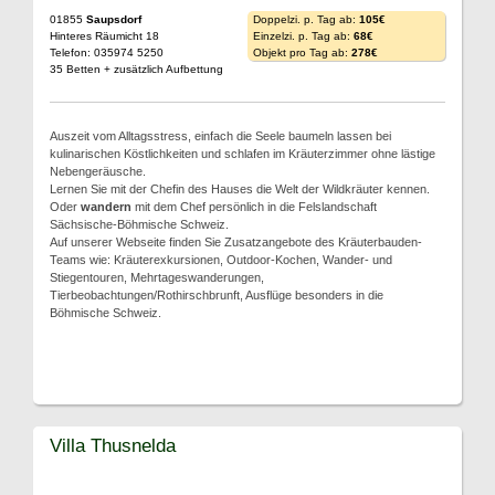
01855
Saupsdorf
Doppelzi. p. Tag ab:
105€
Hinteres Räumicht 18
Einzelzi. p. Tag ab:
68€
Telefon: 035974 5250
Objekt pro Tag ab:
278€
35 Betten + zusätzlich Aufbettung
Auszeit vom Alltagsstress, einfach die Seele baumeln lassen bei
kulinarischen Köstlichkeiten und schlafen im Kräuterzimmer ohne lästige
Nebengeräusche.
Lernen Sie mit der Chefin des Hauses die Welt der Wildkräuter kennen.
Oder
wandern
mit dem Chef persönlich in die Felslandschaft
Sächsische-Böhmische Schweiz.
Auf unserer Webseite finden Sie Zusatzangebote des Kräuterbauden-
Teams wie: Kräuterexkursionen, Outdoor-Kochen, Wander- und
Stiegentouren, Mehrtageswanderungen,
Tierbeobachtungen/Rothirschbrunft, Ausflüge besonders in die
Böhmische Schweiz.
Villa Thusnelda