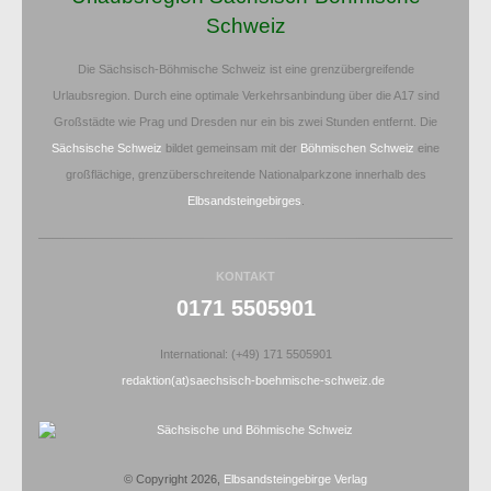
Schweiz
Die Sächsisch-Böhmische Schweiz ist eine grenzübergreifende
Urlaubsregion. Durch eine optimale Verkehrsanbindung über die A17 sind
Großstädte wie Prag und Dresden nur ein bis zwei Stunden entfernt. Die
Sächsische Schweiz
bildet gemeinsam mit der
Böhmischen Schweiz
eine
großflächige, grenzüberschreitende Nationalparkzone innerhalb des
Elbsandsteingebirges
.
KONTAKT
0171 5505901
International: (+49) 171 5505901
redaktion(at)saechsisch-boehmische-schweiz.de
© Copyright 2026,
Elbsandsteingebirge Verlag