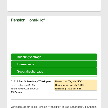
Pension Hönel-Hof
Buchungsanfrage
Internetseite
Geografische Lage
01814
Bad Schandau, OT Krippen
Person pro Tag ab:
50€
F.-G.-Keller-Straße 15
Doppelzi. p. Tag ab:
100€
Telefon: 035028 859600
Einzelzi. p. Tag ab:
65€
15 Betten
Wir laden Sie ein in die Pension "Hönel Hof" in Bad Schandau OT Krippen,