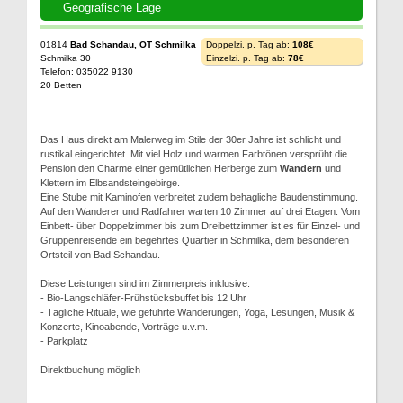
Geografische Lage
01814
Bad Schandau, OT Schmilka
Doppelzi. p. Tag ab:
108€
Schmilka 30
Einzelzi. p. Tag ab:
78€
Telefon: 035022 9130
20 Betten
Das Haus direkt am Malerweg im Stile der 30er Jahre ist schlicht und
rustikal eingerichtet. Mit viel Holz und warmen Farbtönen versprüht die
Pension den Charme einer gemütlichen Herberge zum
Wandern
und
Klettern im Elbsandsteingebirge.
Eine Stube mit Kaminofen verbreitet zudem behagliche Baudenstimmung.
Auf den Wanderer und Radfahrer warten 10 Zimmer auf drei Etagen. Vom
Einbett- über Doppelzimmer bis zum Dreibettzimmer ist es für Einzel- und
Gruppenreisende ein begehrtes Quartier in Schmilka, dem besonderen
Ortsteil von Bad Schandau.
Diese Leistungen sind im Zimmerpreis inklusive:
- Bio-Langschläfer-Frühstücksbuffet bis 12 Uhr
- Tägliche Rituale, wie geführte Wanderungen, Yoga, Lesungen, Musik &
Konzerte, Kinoabende, Vorträge u.v.m.
- Parkplatz
Direktbuchung möglich