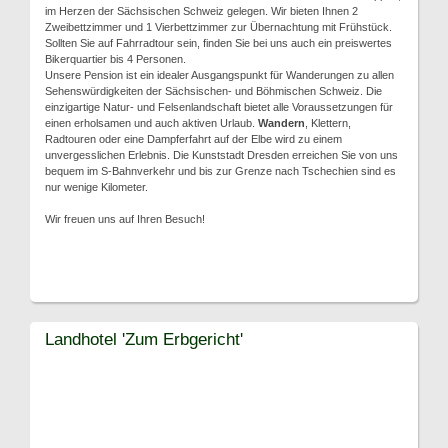
im Herzen der Sächsischen Schweiz gelegen. Wir bieten Ihnen 2
Zweibettzimmer und 1 Vierbettzimmer zur Übernachtung mit Frühstück.
Sollten Sie auf Fahrradtour sein, finden Sie bei uns auch ein preiswertes
Bikerquartier bis 4 Personen.
Unsere Pension ist ein idealer Ausgangspunkt für Wanderungen zu allen
Sehenswürdigkeiten der Sächsischen- und Böhmischen Schweiz. Die
einzigartige Natur- und Felsenlandschaft bietet alle Voraussetzungen für
einen erholsamen und auch aktiven Urlaub.
Wandern
, Klettern,
Radtouren oder eine Dampferfahrt auf der Elbe wird zu einem
unvergesslichen Erlebnis. Die Kunststadt Dresden erreichen Sie von uns
bequem im S-Bahnverkehr und bis zur Grenze nach Tschechien sind es
nur wenige Kilometer.
Wir freuen uns auf Ihren Besuch!
Landhotel 'Zum Erbgericht'