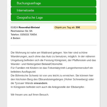
Buchungsanfrage
Internetseite
Geografische Lage
01824
Rosenthal-Bielatal
Objekt pro Tag ab:
55€
Reichsteiner Str. 9A
Telefon: 035033 70654
4 Betten
Die Wohnung ist nahe am Waldrand gelegen. Von hier sind schöne
Wanderungen, auch ohne das Auto zu benutzen, möglich. In der näheren
Umgebung befinden sich die Festung Königstein, der Pfaffenstein und das
Wander- und Klettergebiet Bielatal/Ottomühle.
Für Familien mit Kindern ist das Felsenlabyrinth Langenhennersdorf ein
beliebtes Ausflugsziel.
Die Böhmische Schweiz ist von uns leicht zu erreichen. Sie können hier
den höchsten Berg des Elbsandsteingebirges (Hoher Schneeberg) oder
die Tyssaer Wände
erwandern
.
In Königstein befindet sich auch die Anlegestelle der Elbdampfer.
Wir freuen uns auf Ihren Besuch.