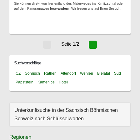
Sie können direkt von hier entlang des Malerweges ins Kirnitzschtal oder
auf dem Panoramaweg
loswandern
. Wir freuen uns auf Ihren Besuch.
Seite 1/2
Suchvorschläge
CZ
Gohrisch
Rathen
Altendorf
Wehlen
Bielatal
Süd
Papststein
Kamenice
Hotel
Unterkunftsuche in der Sächsisch Böhmischen
Schweiz nach Schlüsselworten
Regionen