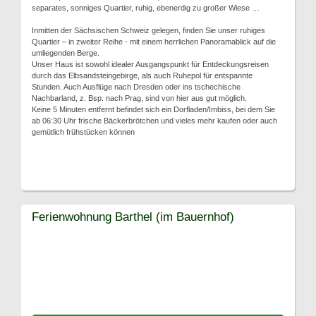
separates, sonniges Quartier, ruhig, ebenerdig zu großer Wiese …
Inmitten der Sächsischen Schweiz gelegen, finden Sie unser ruhiges
Quartier – in zweiter Reihe - mit einem herrlichen Panoramablick auf die
umliegenden Berge.
Unser Haus ist sowohl idealer Ausgangspunkt für Entdeckungsreisen
durch das Elbsandsteingebirge, als auch Ruhepol für entspannte
Stunden. Auch Ausflüge nach Dresden oder ins tschechische
Nachbarland, z. Bsp. nach Prag, sind von hier aus gut möglich.
Keine 5 Minuten entfernt befindet sich ein Dorfladen/Imbiss, bei dem Sie
ab 06:30 Uhr frische Bäckerbrötchen und vieles mehr kaufen oder auch
gemütlich frühstücken können
Ferienwohnung Barthel (im Bauernhof)