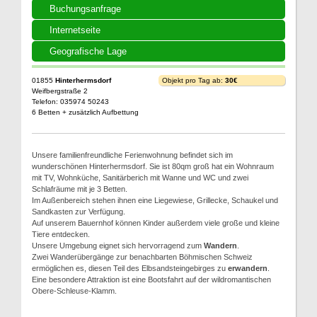
Buchungsanfrage
Internetseite
Geografische Lage
01855
Hinterhermsdorf
Objekt pro Tag ab:
30€
Weifbergstraße 2
Telefon: 035974 50243
6 Betten + zusätzlich Aufbettung
Unsere familienfreundliche Ferienwohnung befindet sich im
wunderschönen Hinterhermsdorf. Sie ist 80qm groß hat ein Wohnraum
mit TV, Wohnküche, Sanitärberich mit Wanne und WC und zwei
Schlafräume mit je 3 Betten.
Im Außenbereich stehen ihnen eine Liegewiese, Grillecke, Schaukel und
Sandkasten zur Verfügung.
Auf unserem Bauernhof können Kinder außerdem viele große und kleine
Tiere entdecken.
Unsere Umgebung eignet sich hervorragend zum
Wandern
.
Zwei Wanderübergänge zur benachbarten Böhmischen Schweiz
ermöglichen es, diesen Teil des Elbsandsteingebirges zu
erwandern
.
Eine besondere Attraktion ist eine Bootsfahrt auf der wildromantischen
Obere-Schleuse-Klamm.