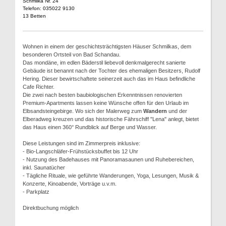
Schmilka Nr. 24
Telefon: 035022 9130
13 Betten
Wohnen in einem der geschichtsträchtigsten Häuser Schmilkas, dem
besonderen Ortsteil von Bad Schandau.
Das mondäne, im edlen Bäderstil liebevoll denkmalgerecht sanierte
Gebäude ist benannt nach der Tochter des ehemaligen Besitzers, Rudolf
Hering. Dieser bewirtschaftete seinerzeit auch das im Haus befindliche
Cafe Richter.
Die zwei nach besten baubiologischen Erkenntnissen renovierten
Premium-Apartments lassen keine Wünsche offen für den Urlaub im
Elbsandsteingebirge. Wo sich der Malerweg zum
Wandern
und der
Elberadweg kreuzen und das historische Fährschiff "Lena" anlegt, bietet
das Haus einen 360° Rundblick auf Berge und Wasser.
Diese Leistungen sind im Zimmerpreis inklusive:
- Bio-Langschläfer-Frühstücksbuffet bis 12 Uhr
- Nutzung des Badehauses mit Panoramasaunen und Ruhebereichen,
inkl. Saunatücher
- Tägliche Rituale, wie geführte Wanderungen, Yoga, Lesungen, Musik &
Konzerte, Kinoabende, Vorträge u.v.m.
- Parkplatz
Direktbuchung möglich