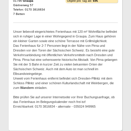
01796
Graupa
Objekt pro Tag ab:
69€
Gärtnerweg 57
Telefon: 0170 3816834
7 Betten
Unser liebevoll eingerichtetes Ferienhaus mit 120 m² Wohnfläche befindet
sich in ruhiger Lage in einer Wohngegend in Graupa. Zum Haus gehören
ein kleiner Garten sowie eine schöne Terrasse mit Grillmöglichkeit.
Das Ferienhaus für 2-7 Personen liegt in der Nähe von Pirna und
Dresden vor den Toren der Sächsischen Schweiz. Es besteht eine gute
Verkehrsanbindung mit öffentlichen Verkehrsmitteln nach Dresden und
Pirna. Pirna hat eine sehenswerte historische Altstadt. Von Pirna gelangen
Sie mit der S Bahn in kurzer Zeit zu vielen bekannten Orten der
Sächsischen Schweiz. Auch mit dem Auto ist man schnell im
Elbsandsteingebirge.
Unweit vom Ferienhaus entfernt befindet sich Dresden-Pillnitz mit dem
Schloss Pillnitz und einer schönen Kulturlandschaft mit Weinbergen, die
zum
Wandern
einladen.
Bitte prüfen Sie auf unserer Internetseite vor Ihrer Buchungsanfrage, ob
das Ferienhaus im Belegungskalender noch frei ist!
Erreichbarkeit: 0170 3816834 - alternativ - 035024 949965