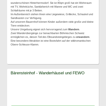
wunderschönen Hinterhermsdorf. Sie ist 80qm groß hat ein Wohnraum
mit TV, Wohnküche, Sanitärberich mit Wanne und WC und zwei
Schlafräume mit je 3 Betten.
Im Außenbereich stehen ihnen eine Liegewiese, Grillecke, Schaukel und
Sandkasten zur Verfügung.
Auf unserem Bauernhof können Kinder außerdem viele große und kleine
Tiere entdecken.
Unsere Umgebung eignet sich hervorragend zum
Wandern
.
Zwei Wanderübergänge zur benachbarten Böhmischen Schweiz
ermöglichen es, diesen Teil des Elbsandsteingebirges zu
erwandern
.
Eine besondere Attraktion ist eine Bootsfahrt auf der wildromantischen
Obere-Schleuse-Klamm.
Bärensteinhof - Wanderhäusel und FEWO