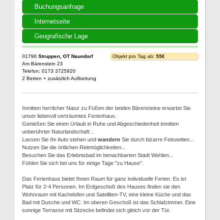
Buchungsanfrage
Internetseite
Geografische Lage
01796
Struppen, OT Naundorf
Objekt pro Tag ab:
55€
Am Bärenstein 23
Telefon: 0173 3725920
2 Betten + zusätzlich Aufbettung
Inmitten herrlicher Natur zu Füßen der beiden Bärensteine erwartet Sie
unser liebevoll verträumtes Ferienhaus.
Genießen Sie einen Urlaub in Ruhe und Abgeschiedenheit inmitten
unberührter Naturlandschaft...
Lassen Sie Ihr Auto stehen und
wandern
Sie durch bizarre Felswelten...
Nutzen Sie die örtlichen Reitmöglichkeiten...
Besuchen Sie das Erlebnisbad im benachbarten Stadt Wehlen...
Fühlen Sie sich bei uns für einige Tage "zu Hause".
Das Ferienhaus bietet Ihnen Raum für ganz individuelle Ferien. Es ist
Platz für 2-4 Personen. Im Erdgeschoß des Hauses finden sie den
Wohnraum mit Kachelofen und Satelliten-TV, eine kleine Küche und das
Bad mit Dusche und WC. Im oberen Geschoß ist das Schlafzimmer. Eine
sonnige Terrasse mit Sitzecke befindet sich gleich vor der Tür.