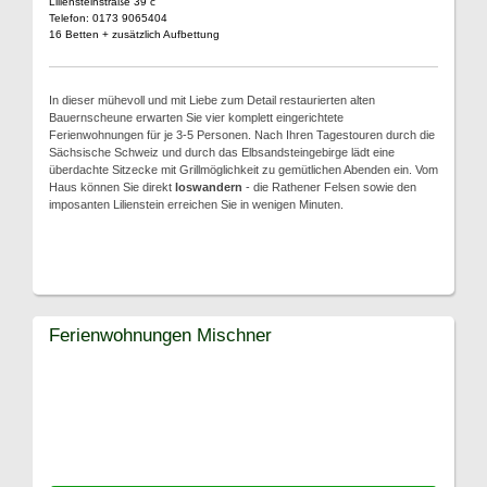
Liliensteinstraße 39 c
Telefon: 0173 9065404
16 Betten + zusätzlich Aufbettung
In dieser mühevoll und mit Liebe zum Detail restaurierten alten
Bauernscheune erwarten Sie vier komplett eingerichtete
Ferienwohnungen für je 3-5 Personen. Nach Ihren Tagestouren durch die
Sächsische Schweiz und durch das Elbsandsteingebirge lädt eine
überdachte Sitzecke mit Grillmöglichkeit zu gemütlichen Abenden ein. Vom
Haus können Sie direkt
loswandern
- die Rathener Felsen sowie den
imposanten Lilienstein erreichen Sie in wenigen Minuten.
Ferienwohnungen Mischner