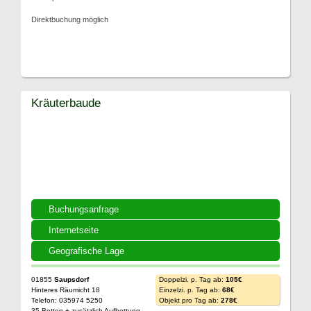
Direktbuchung möglich
Kräuterbaude
Buchungsanfrage
Internetseite
Geografische Lage
01855
Saupsdorf
Doppelzi. p. Tag ab:
105€
Hinteres Räumicht 18
Einzelzi. p. Tag ab:
68€
Telefon: 035974 5250
Objekt pro Tag ab:
278€
35 Betten + zusätzlich Aufbettung