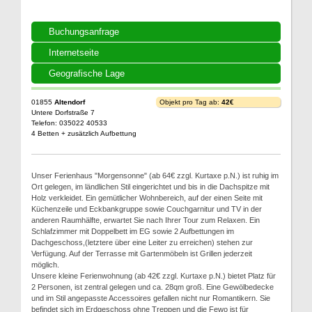
Buchungsanfrage
Internetseite
Geografische Lage
01855
Altendorf
Objekt pro Tag ab:
42€
Untere Dorfstraße 7
Telefon: 035022 40533
4 Betten + zusätzlich Aufbettung
Unser Ferienhaus "Morgensonne" (ab 64€ zzgl. Kurtaxe p.N.) ist ruhig im
Ort gelegen, im ländlichen Stil eingerichtet und bis in die Dachspitze mit
Holz verkleidet. Ein gemütlicher Wohnbereich, auf der einen Seite mit
Küchenzeile und Eckbankgruppe sowie Couchgarnitur und TV in der
anderen Raumhälfte, erwartet Sie nach Ihrer Tour zum Relaxen. Ein
Schlafzimmer mit Doppelbett im EG sowie 2 Aufbettungen im
Dachgeschoss,(letztere über eine Leiter zu erreichen) stehen zur
Verfügung. Auf der Terrasse mit Gartenmöbeln ist Grillen jederzeit
möglich.
Unsere kleine Ferienwohnung (ab 42€ zzgl. Kurtaxe p.N.) bietet Platz für
2 Personen, ist zentral gelegen und ca. 28qm groß. Eine Gewölbedecke
und im Stil angepasste Accessoires gefallen nicht nur Romantikern. Sie
befindet sich im Erdgeschoss ohne Treppen und die Fewo ist für