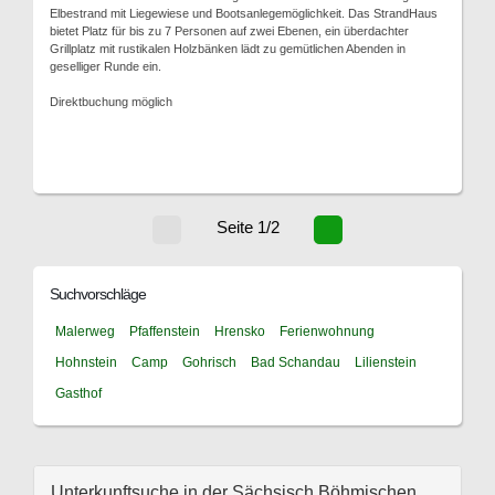
Elbestrand mit Liegewiese und Bootsanlegemöglichkeit. Das StrandHaus
bietet Platz für bis zu 7 Personen auf zwei Ebenen, ein überdachter
Grillplatz mit rustikalen Holzbänken lädt zu gemütlichen Abenden in
geselliger Runde ein.
Direktbuchung möglich
Seite 1/2
Suchvorschläge
Malerweg
Pfaffenstein
Hrensko
Ferienwohnung
Hohnstein
Camp
Gohrisch
Bad Schandau
Lilienstein
Gasthof
Unterkunftsuche in der Sächsisch Böhmischen