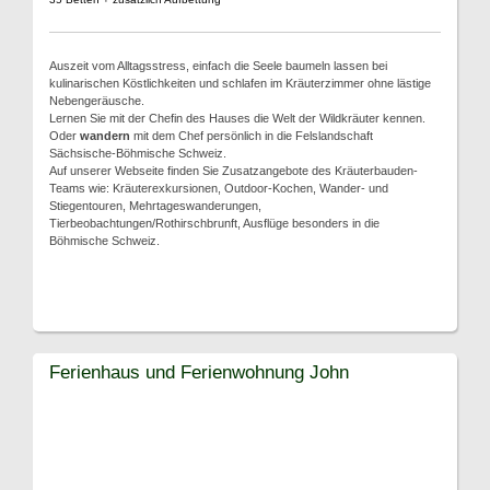
Auszeit vom Alltagsstress, einfach die Seele baumeln lassen bei
kulinarischen Köstlichkeiten und schlafen im Kräuterzimmer ohne lästige
Nebengeräusche.
Lernen Sie mit der Chefin des Hauses die Welt der Wildkräuter kennen.
Oder
wandern
mit dem Chef persönlich in die Felslandschaft
Sächsische-Böhmische Schweiz.
Auf unserer Webseite finden Sie Zusatzangebote des Kräuterbauden-
Teams wie: Kräuterexkursionen, Outdoor-Kochen, Wander- und
Stiegentouren, Mehrtageswanderungen,
Tierbeobachtungen/Rothirschbrunft, Ausflüge besonders in die
Böhmische Schweiz.
Ferienhaus und Ferienwohnung John