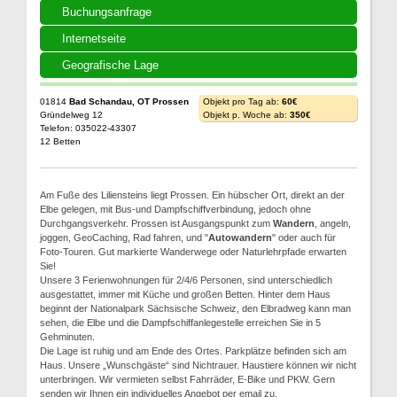
Buchungsanfrage
Internetseite
Geografische Lage
01814
Bad Schandau, OT Prossen
Objekt pro Tag ab:
60€
Gründelweg 12
Objekt p. Woche ab:
350€
Telefon: 035022-43307
12 Betten
Am Fuße des Liliensteins liegt Prossen. Ein hübscher Ort, direkt an der
Elbe gelegen, mit Bus-und Dampfschiffverbindung, jedoch ohne
Durchgangsverkehr. Prossen ist Ausgangspunkt zum
Wandern
, angeln,
joggen, GeoCaching, Rad fahren, und "
Autowandern
" oder auch für
Foto-Touren. Gut markierte Wanderwege oder Naturlehrpfade erwarten
Sie!
Unsere 3 Ferienwohnungen für 2/4/6 Personen, sind unterschiedlich
ausgestattet, immer mit Küche und großen Betten. Hinter dem Haus
beginnt der Nationalpark Sächsische Schweiz, den Elbradweg kann man
sehen, die Elbe und die Dampfschiffanlegestelle erreichen Sie in 5
Gehminuten.
Die Lage ist ruhig und am Ende des Ortes. Parkplätze befinden sich am
Haus. Unsere „Wunschgäste“ sind Nichtrauer. Haustiere können wir nicht
unterbringen. Wir vermieten selbst Fahrräder, E-Bike und PKW. Gern
senden wir Ihnen ein individuelles Angebot per email zu.