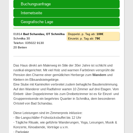
Buchungsanfrage
Internetseite
Geografische Lage
01814
Bad Schandau, OT Schmilka
Doppelzi. p. Tag ab:
108€
Schmilka 30
Einzelzi. p. Tag ab:
78€
Telefon: 035022 9130
20 Betten
Das Haus direkt am Malerweg im Stile der 30er Jahre ist schlicht und
rustikal eingerichtet. Mit viel Holz und warmen Farbtönen versprüht die
Pension den Charme einer gemütlichen Herberge zum
Wandern
und
Klettern im Elbsandsteingebirge.
Eine Stube mit Kaminofen verbreitet zudem behagliche Baudenstimmung.
Auf den Wanderer und Radfahrer warten 10 Zimmer auf drei Etagen. Vom
Einbett- über Doppelzimmer bis zum Dreibettzimmer ist es für Einzel- und
Gruppenreisende ein begehrtes Quartier in Schmilka, dem besonderen
Ortsteil von Bad Schandau.
Diese Leistungen sind im Zimmerpreis inklusive:
- Bio-Langschläfer-Frühstücksbuffet bis 12 Uhr
- Tägliche Rituale, wie geführte Wanderungen, Yoga, Lesungen, Musik &
Konzerte, Kinoabende, Vorträge u.v.m.
- Parkplatz