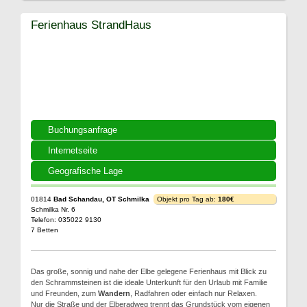
Ferienhaus StrandHaus
Buchungsanfrage
Internetseite
Geografische Lage
01814
Bad Schandau, OT Schmilka
Objekt pro Tag ab:
180€
Schmilka Nr. 6
Telefon: 035022 9130
7 Betten
Das große, sonnig und nahe der Elbe gelegene Ferienhaus mit Blick zu
den Schrammsteinen ist die ideale Unterkunft für den Urlaub mit Familie
und Freunden, zum
Wandern
, Radfahren oder einfach nur Relaxen.
Nur die Straße und der Elberadweg trennt das Grundstück vom eigenen