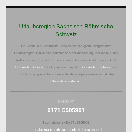
Urlaubsregion Sächsisch-Böhmische
Schweiz
Die Sächsisch-Böhmische Schweiz ist eine grenzübergreifende
Urlaubsregion. Durch eine optimale Verkehrsanbindung über die A17 sind
Großstädte wie Prag und Dresden nur ein bis zwei Stunden entfernt. Die
Sächsische Schweiz
bildet gemeinsam mit der
Böhmischen Schweiz
eine
großflächige, grenzüberschreitende Nationalparkzone innerhalb des
Elbsandsteingebirges
.
KONTAKT
0171 5505901
International: (+49) 171 5505901
redaktion(at)saechsisch-boehmische-schweiz.de