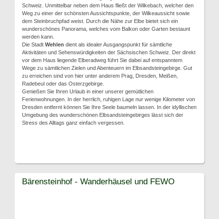
Schweiz. Unmittelbar neben dem Haus fließt der Wilkebach, welcher den
Weg zu einer der schönsten Aussichtspunkte, der Wilkeaussicht sowie
dem Steinbruchpfad weist. Durch die Nähe zur Elbe bietet sich ein
wunderschönes Panorama, welches vom Balkon oder Garten bestaunt
werden kann.
Die Stadt
Wehlen
dient als idealer Ausgangspunkt für sämtliche
Aktivitäten und Sehenswürdigkeiten der Sächsischen Schweiz. Der direkt
vor dem Haus liegende Elberadweg führt Sie dabei auf entspanntem
Wege zu sämtlichen Zielen und Abenteuern im Elbsandsteingebirge. Gut
zu erreichen sind von hier unter anderem Prag, Dresden, Meißen,
Radebeul oder das Osterzgebirge.
Genießen Sie Ihren Urlaub in einer unserer gemütlichen
Ferienwohnungen. In der herrlich, ruhigen Lage nur wenige Kilometer von
Dresden entfernt können Sie Ihre Seele baumeln lassen. In der idyllischen
Umgebung des wunderschönen Elbsandsteingebirges lässt sich der
Stress des Alltags ganz einfach vergessen.
Bärensteinhof - Wanderhäusel und FEWO