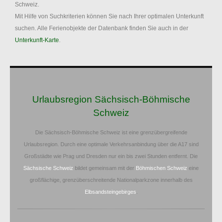
Schweiz.
Mit Hilfe von Suchkriterien können Sie nach Ihrer optimalen Unterkunft
suchen. Alle Ferienobjekte der Datenbank finden Sie auch in der
Unterkunft-Karte
.
Urlaubsregion Sächsisch-Böhmische
Schweiz
Die Sächsisch-Böhmische Schweiz ist eine grenzübergreifende
Urlaubsregion. Durch eine optimale Verkehrsanbindung über die A17 sind
Großstädte wie Prag und Dresden nur ein bis zwei Stunden entfernt. Die
Sächsische Schweiz
bildet gemeinsam mit der
Böhmischen Schweiz
eine
großflächige, grenzüberschreitende Nationalparkzone innerhalb des
Elbsandsteingebirges
.