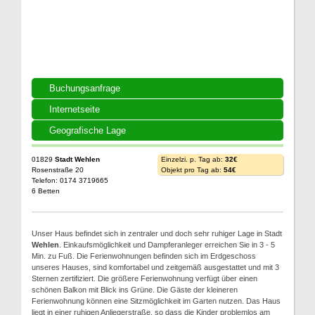
Buchungsanfrage
Internetseite
Geografische Lage
01829
Stadt Wehlen
Einzelzi. p. Tag ab:
32€
Rosenstraße 20
Objekt pro Tag ab:
54€
Telefon: 0174 3719665
6 Betten
Unser Haus befindet sich in zentraler und doch sehr ruhiger Lage in Stadt
Wehlen
. Einkaufsmöglichkeit und Dampferanleger erreichen Sie in 3 - 5
Min. zu Fuß. Die Ferienwohnungen befinden sich im Erdgeschoss
unseres Hauses, sind komfortabel und zeitgemäß ausgestattet und mit 3
Sternen zertifiziert. Die größere Ferienwohnung verfügt über einen
schönen Balkon mit Blick ins Grüne. Die Gäste der kleineren
Ferienwohnung können eine Sitzmöglichkeit im Garten nutzen. Das Haus
liegt in einer ruhigen Anliegerstraße, so dass die Kinder problemlos am