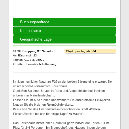
Buchungsanfrage
Internetseite
Geografische Lage
01796
Struppen, OT Naundorf
Objekt pro Tag ab:
55€
Am Bärenstein 23
Telefon: 0173 3725920
2 Betten + zusätzlich Aufbettung
Inmitten herrlicher Natur zu Füßen der beiden Bärensteine erwartet Sie
unser liebevoll verträumtes Ferienhaus.
Genießen Sie einen Urlaub in Ruhe und Abgeschiedenheit inmitten
unberührter Naturlandschaft...
Lassen Sie Ihr Auto stehen und wandern Sie durch bizarre Felswelten...
Nutzen Sie die örtlichen Reitmöglichkeiten...
Besuchen Sie das Erlebnisbad im benachbarten Stadt
Wehlen
...
Fühlen Sie sich bei uns für einige Tage "zu Hause".
Das Ferienhaus bietet Ihnen Raum für ganz individuelle Ferien. Es ist
Platz für 2-4 Personen. Im Erdgeschoß des Hauses finden sie den