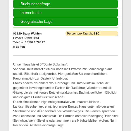
Buchungsanfrage
Internetseite
Geografische Lage
01829
Stadt Wehlen
Person pro Tag ab:
38€
Pirnaer Straße 163
Telefon: 035024 79392
8 Betten
Unser Haus bietet 3 "Bunte Stübchen".
Vor dem Haus breitet sich nur noch die Elbwiese mit Sonnenliegen aus
und die Elbe fließt stetig vorbei. Hier genießen Sie einen herrlichen
Panoramablick zur Bastei - Urlaub pur.
Etwas anders als anders wo. Herberge und Unterkunft im Gebäude
gegenüber in wohngesunden Farben für Radfahrer, Wanderer und alle
Gäste, die sich ein gutes Bett, ein praktisches Bad mit seitlichem Elbblick
und ein gutes Frühstück wünschen.
Durch eine kleine ruhige Anliegerstraße von unserem kleinen
Landschlösschen getrennt, liegt unser Buntes Haus unterhalb der alten
Steinbrüche und des Steinbrecher-Wanderweges. Die Farben sprechen
von Lebenslust und Kreativität. Die Formen erzählen Bewegung. Hier sind
Sie richtig, wenn Sie eine oder auch mehrere Nächte bleiben wollen. Nur
hier finden Sie diese einmalige Lage.