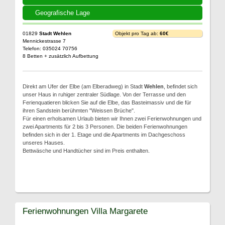
Geografische Lage
01829
Stadt Wehlen
Objekt pro Tag ab:
60€
Mennickestrasse 7
Telefon: 035024 70756
8 Betten + zusätzlich Aufbettung
Direkt am Ufer der Elbe (am Elberadweg) in Stadt
Wehlen
, befindet sich
unser Haus in ruhiger zentraler Südlage. Von der Terrasse und den
Ferienquatieren blicken Sie auf die Elbe, das Basteimassiv und die für
ihren Sandstein berühmten "Weissen Brüche".
Für einen erholsamen Urlaub bieten wir Ihnen zwei Ferienwohnungen und
zwei Apartments für 2 bis 3 Personen. Die beiden Ferienwohnungen
befinden sich in der 1. Etage und die Apartments im Dachgeschoss
unseres Hauses.
Bettwäsche und Handtücher sind im Preis enthalten.
Ferienwohnungen Villa Margarete