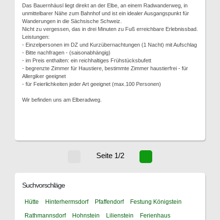
Das Bauernhäusl liegt direkt an der Elbe, an einem Radwanderweg, in
unmittelbarer Nähe zum Bahnhof und ist ein idealer Ausgangspunkt für
Wanderungen in die Sächsische Schweiz.
Nicht zu vergessen, das in drei Minuten zu Fuß erreichbare Erlebnissbad.
Leistungen:
- Einzelpersonen im DZ und Kurzübernachtungen (1 Nacht) mit Aufschlag
- Bitte nachfragen - (saisonabhängig)
- im Preis enthalten: ein reichhaltiges Frühstücksbufett
- begrenzte Zimmer für Haustiere, bestimmte Zimmer haustierfrei - für
Allergiker geeignet
- für Feierlichkeiten jeder Art geeignet (max.100 Personen)
Wir befinden uns am Elberadweg.
Seite 1/2
Suchvorschläge
Hütte
Hinterhermsdorf
Pfaffendorf
Festung Königstein
Rathmannsdorf
Hohnstein
Lilienstein
Ferienhaus