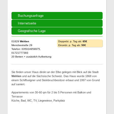
Buchungsanfrage
Internetseite
Geografische Lage
01829
Wehlen
Doppelzi. p. Tag ab:
65€
Menickestraße 29
Einzelzi. p. Tag ab:
50€
Telefon: 035024959975,
01721777383
20 Betten + zusätzlich Aufbettung
Sie finden unser Haus direkt an der Elbe gelegen mit Blick auf die Stadt
Wehlen
und auf die Sächsische Schweiz. Das Haus wurde 1868 von
einem Schiffseigner und Steinbruchbesitzer erbaut und 1997 von Grund
auf saniert.
Appartements von 30-60 qm für 2 bis 5 Personen mit Balkon und
Terrasse
Küche, Bad, WC, TV, Liegewiese, Parkplatz