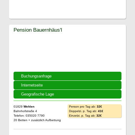
Pension Bauernhäus'l
Buchungsanfrage
Internetseite
Geografische Lage
01829
Wehlen
Person pro Tag ab:
32€
Bahnhofstraße 4
Doppelzi. p. Tag ab:
41€
Telefon: 035020 7790
Einzelzi. p. Tag ab:
32€
20 Betten + zusätzlich Aufbettung