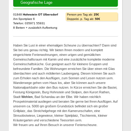
Geografische Lage
01848
Hohnstein OT Ulbersdorf
Person pro Tag ab:
25€
Am Sportplatz 6
Doppelzi. p. Tag ab:
50€
Telefon: 035971 55931
8 Betten + zusätzlich Aufbettung
Haben Sie Lust in einer ehemaligen Scheune zu übernachten? Dann sind
Sie bei uns genau richtig. Wir bieten Ihnen modern und komplett
eingerichtete Ferienwohnungen, einen urigen und gemütlichen
Gemeinschaftsraum mit Kamin und eine zusätzliche komplette moderne
Gemeinschaftsküche. Gut geeignet auch für kleinere Gruppen und
befreundete Familien. Die Wohnungen erreichen Sie über einen mit Glas
überdachten und auch möblierten Laubengang. Diesen können Sie auch
zum Erholen nach den Ausflügen, zum Sonnen und Lesen nutzen uvm.
Wanderwege gehen vom Haus los, aber Sie können auch unsere
Nationalparkbahn oder den Bus nutzen. In Kürze erreichen Sie die Bastei,
Festung Königstein, Burg Hohnstein und Stolpen, den Kurort Rathen,
Stadt
Wehlen
, Bad Schandau an der Elbe. Wir haben reichlich
Prospektmaterial ausliegen und beraten Sie gerne bei Ihren Ausflügen. Auf
unserem ca. 5000 qm großem Grundstück befindet sich ein großer
Grillplatz, das Streichelgehege mit den Kamerunschafen, eine
Streuobstwiese, Liegewiese, kleiner Spielplatz, Tischtennis, kleiner
Kräutergarten und verschiedene Teesorten uvm.
Wir freuen uns auf Ihren Besuch in unserer Ferienscheune.