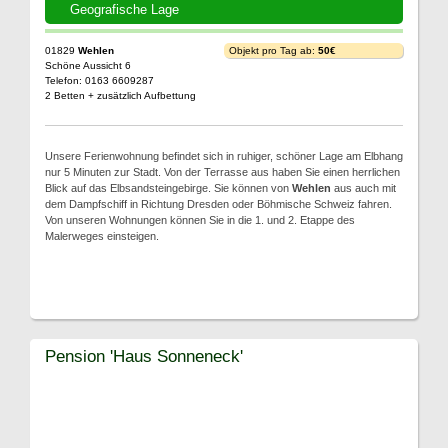
Geografische Lage
01829
Wehlen
Objekt pro Tag ab:
50€
Schöne Aussicht 6
Telefon: 0163 6609287
2 Betten + zusätzlich Aufbettung
Unsere Ferienwohnung befindet sich in ruhiger, schöner Lage am Elbhang
nur 5 Minuten zur Stadt. Von der Terrasse aus haben Sie einen herrlichen
Blick auf das Elbsandsteingebirge. Sie können von
Wehlen
aus auch mit
dem Dampfschiff in Richtung Dresden oder Böhmische Schweiz fahren.
Von unseren Wohnungen können Sie in die 1. und 2. Etappe des
Malerweges einsteigen.
Pension 'Haus Sonneneck'