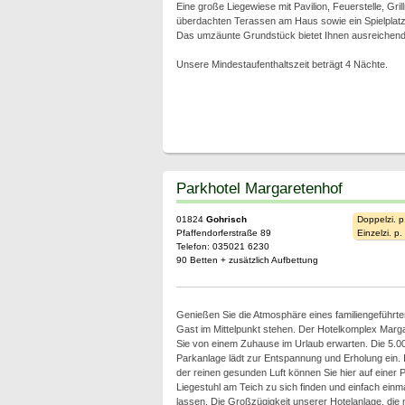
Eine große Liegewiese mit Pavilion, Feuerstelle, Grill
überdachten Terassen am Haus sowie ein Spielplatz
Das umzäunte Grundstück bietet Ihnen ausreichend
Unsere Mindestaufenthaltszeit beträgt 4 Nächte.
Parkhotel Margaretenhof
01824
Gohrisch
Doppelzi. p
Pfaffendorferstraße 89
Einzelzi. p
Telefon: 035021 6230
90 Betten + zusätzlich Aufbettung
Genießen Sie die Atmosphäre eines familiengeführten
Gast im Mittelpunkt stehen. Der Hotelkomplex Margar
Sie von einem Zuhause im Urlaub erwarten. Die 5.0
Parkanlage lädt zur Entspannung und Erholung ein. 
der reinen gesunden Luft können Sie hier auf einer 
Liegestuhl am Teich zu sich finden und einfach einm
lassen. Die Großzügigkeit unserer Hotelanlage, die 