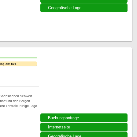
Geografische Lage
i
 Tag ab:
50€
 Sächsischen Schweiz,
haft und den Bergen
sere zentrale, ruhige Lage
Buchungsanfrage
Internetseite
Geografische Lage