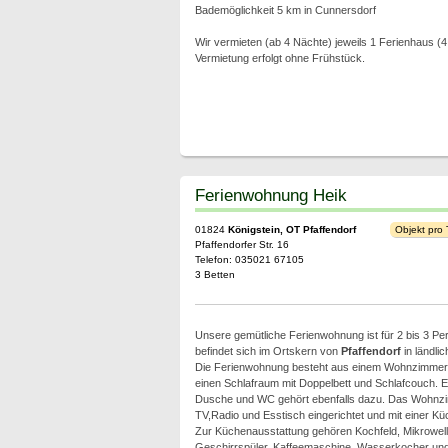
Bademöglichkeit 5 km in Cunnersdorf
Wir vermieten (ab 4 Nächte) jeweils 1 Ferienhaus 
Vermietung erfolgt ohne Frühstück.
Ferienwohnung Heik
01824
Königstein, OT Pfaffendorf
Objekt pro
Pfaffendorfer Str. 16
Telefon: 035021 67105
3 Betten
Unsere gemütliche Ferienwohnung ist für 2 bis 3 Pe
befindet sich im Ortskern von
Pfaffendorf
in ländlic
Die Ferienwohnung besteht aus einem Wohnzimmer 
einen Schlafraum mit Doppelbett und Schlafcouch. E
Dusche und WC gehört ebenfalls dazu. Das Wohnzim
TV,Radio und Esstisch eingerichtet und mit einer Kü
Zur Küchenausstattung gehören Kochfeld, Mikrowell
Geschirrspüler, Kaffeemaschine, Wasserkocher und 