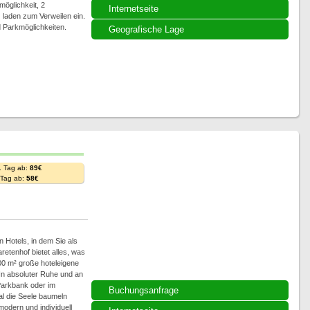
möglichkeit, 2
Internetseite
 laden zum Verweilen ein.
 Parkmöglichkeiten.
Geografische Lage
. Tag ab:
89€
. Tag ab:
58€
 Hotels, in dem Sie als
etenhof bietet alles, was
00 m² große hoteleigene
In absoluter Ruhe und an
Parkbank oder im
Buchungsanfrage
al die Seele baumeln
modern und individuell