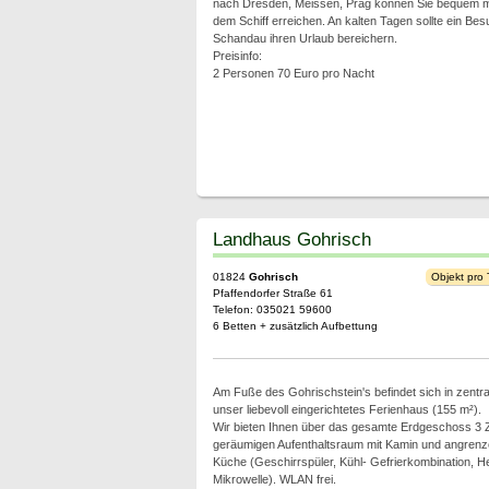
nach Dresden, Meissen, Prag können Sie bequem mi
dem Schiff erreichen. An kalten Tagen sollte ein Be
Schandau ihren Urlaub bereichern.
Preisinfo:
2 Personen 70 Euro pro Nacht
Landhaus Gohrisch
01824
Gohrisch
Objekt pro
Pfaffendorfer Straße 61
Telefon: 035021 59600
6 Betten + zusätzlich Aufbettung
Am Fuße des Gohrischstein's befindet sich in zentra
unser liebevoll eingerichtetes Ferienhaus (155 m²).
Wir bieten Ihnen über das gesamte Erdgeschoss 3 
geräumigen Aufenthaltsraum mit Kamin und angrenze
Küche (Geschirrspüler, Kühl- Gefrierkombination, H
Mikrowelle). WLAN frei.