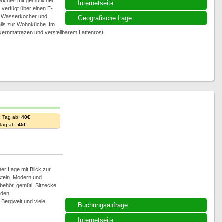
chtet mit gemütlicher
Internetseite
verfügt über einen E-
, Wasserkocher und
Geografische Lage
falls zur Wohnküche. Im
rkernmatrazen und verstellbarem Lattenrost.
. Tag ab:
40€
 Tag ab:
45€
ner Lage mit Blick zur
stein. Modern und
behör, gemütl. Sitzecke
nden.
Bergwelt und viele
Buchungsanfrage
Internetseite