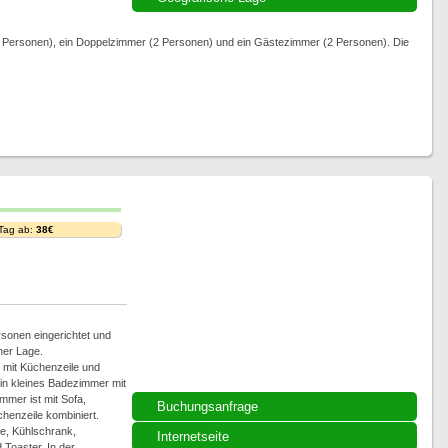
(4 Personen), ein Doppelzimmer (2 Personen) und ein Gästezimmer (2 Personen). Die
 Tag ab:
38€
rsonen eingerichtet und
her Lage.
mit Küchenzeile und
in kleines Badezimmer mit
mer ist mit Sofa,
Buchungsanfrage
chenzeile kombiniert.
e, Kühlschrank,
Internetseite
Toaster. In der