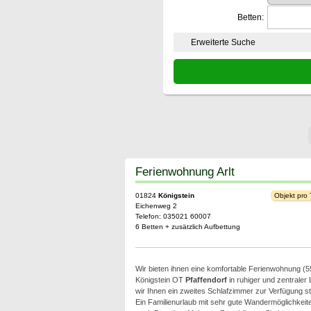
Betten:
Erweiterte Suche
Ferienwohnung Arlt
01824
Königstein
Objekt pro
Eichenweg 2
Telefon: 035021 60007
6 Betten + zusätzlich Aufbettung
Wir bieten ihnen eine komfortable Ferienwohnung (5
Königstein OT
Pfaffendorf
in ruhiger und zentraler
wir Ihnen ein zweites Schlafzimmer zur Verfügung st
Ein Familienurlaub mit sehr gute Wandermöglichkeite