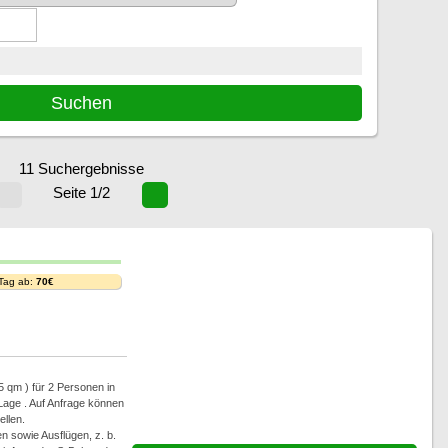
11 Suchergebnisse
Seite 1/2
 Tag ab:
70€
5 qm ) für 2 Personen in
 Lage . Auf Anfrage können
ellen.
n sowie Ausflügen, z. b.