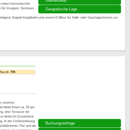
Internetseite
en einen harmonischen
ch für Gruppen, Seminare
Geografische Lage
oteleigene Doppel-Kegelbahn und unsere E-Bikes für Halb- oder Ganztagestouren zur
 Tag ab:
75€
ss unseres
ie bietet Ihnen ca. 50 qm
g, eine Terrasse mit
Pkw direkt im Grundstück.
g. In der Ferienwohnung
Buchungsanfrage
chlafzimmer, Flur und ein