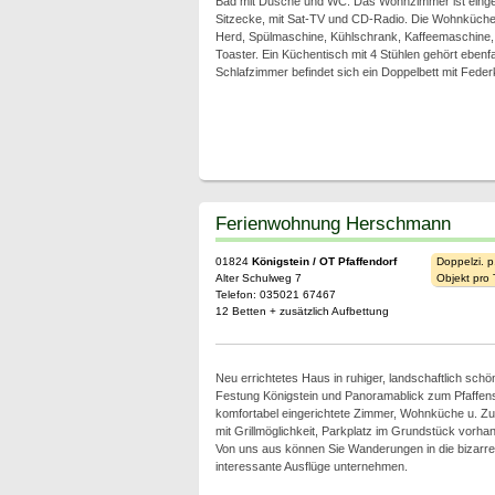
Bad mit Dusche und WC. Das Wohnzimmer ist eingeri
Sitzecke, mit Sat-TV und CD-Radio. Die Wohnküche 
Herd, Spülmaschine, Kühlschrank, Kaffeemaschine
Toaster. Ein Küchentisch mit 4 Stühlen gehört eben
Schlafzimmer befindet sich ein Doppelbett mit Fede
Ferienwohnung Herschmann
01824
Königstein / OT Pfaffendorf
Doppelzi. p
Alter Schulweg 7
Objekt pro
Telefon: 035021 67467
12 Betten + zusätzlich Aufbettung
Neu errichtetes Haus in ruhiger, landschaftlich schö
Festung Königstein und Panoramablick zum Pfaffen
komfortabel eingerichtete Zimmer, Wohnküche u. Zu
mit Grillmöglichkeit, Parkplatz im Grundstück vorha
Von uns aus können Sie Wanderungen in die bizarre 
interessante Ausflüge unternehmen.