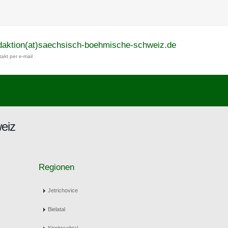
daktion(at)saechsisch-boehmische-schweiz.de
akt per e-mail
eiz
Regionen
Jetrichovice
Bielatal