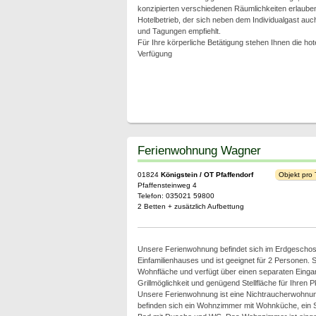
konzipierten verschiedenen Räumlichkeiten erlaub
Hotelbetrieb, der sich neben dem Individualgast au
und Tagungen empfiehlt.
Für Ihre körperliche Betätigung stehen Ihnen die h
Verfügung
Ferienwohnung Wagner
01824
Königstein / OT Pfaffendorf
Objekt pro
Pfaffensteinweg 4
Telefon: 035021 59800
2 Betten + zusätzlich Aufbettung
Unsere Ferienwohnung befindet sich im Erdgescho
Einfamilienhauses und ist geeignet für 2 Personen. S
Wohnfläche und verfügt über einen separaten Eingan
Grillmöglichkeit und genügend Stellfläche für Ihren 
Unsere Ferienwohnung ist eine Nichtraucherwohnun
befinden sich ein Wohnzimmer mit Wohnküche, ein S