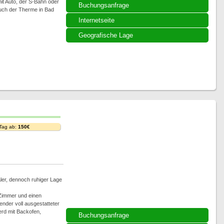
t Auto, der S-Bahn oder
Buchungsanfrage
such der Therme in Bad
Internetseite
Geografische Lage
 Tag ab:
150€
ler, dennoch ruhiger Lage
Zimmer und einen
nder voll ausgestatteter
erd mit Backofen,
Buchungsanfrage