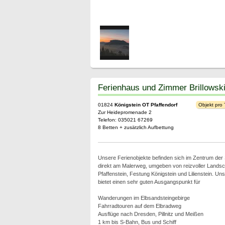
Ferienhaus und Zimmer Brillowsk
01824
Königstein OT Pfaffendorf
Objekt pro
Zur Heidepromenade 2
Telefon: 035021 67269
8 Betten + zusätzlich Aufbettung
Unsere Ferienobjekte befinden sich im Zentrum der
direkt am Malerweg, umgeben von reizvoller Landsc
Pfaffenstein, Festung Königstein und Lilienstein. Un
bietet einen sehr guten Ausgangspunkt für
Wanderungen im Elbsandsteingebirge
Fahrradtouren auf dem Elbradweg
Ausflüge nach Dresden, Pillnitz und Meißen
1 km bis S-Bahn, Bus und Schiff