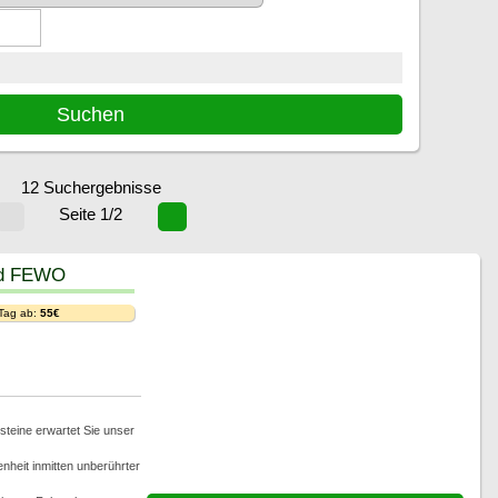
12 Suchergebnisse
Seite 1/2
nd FEWO
 Tag ab:
55€
steine erwartet Sie unser
heit inmitten unberührter