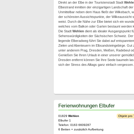
Direkt an der Elbe in der Touristenstadt Stadt
Wehle
Elbestrand inmitten der einzigartigen Landschaft d
Unmittelbar neben dem Haus fließt der Wilkebach, 
der schönsten Aussichtspunkte, der Wilkeaussicht 
weist. Durch die Nähe zur Elbe bietet sich ein wu
welches vom Balkon oder Garten bestaunt werden 
Die Stadt
Wehlen
dient als idealer Ausgangspunkt fü
Sehenswürdigkeiten der Sächsischen Schweiz. Der 
liegende Elberadweg führt Sie dabei auf entspannt
Zielen und Abenteuern im Elbsandsteingebirge. Gut z
unter anderem Prag, Dresden, Meißen, Radebeul od
Genießen Sie Ihren Urlaub in einer unserer gemütlic
Dresden entfernt können Sie Ihre Seele baumeln la
sich der Stress des Alltags ganz einfach vergessen.
Ferienwohnungen Elbufer
01829
Wehlen
Objekt pro
Elbufer 1
Telefon: 0163 6609287
6 Betten + zusätzlich Aufbettung