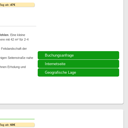
 Tag ab:
47€
ehlen
. Eine kleine
re mit 42 m² für 2-4
e Felslandschaft der
Buchungsanfrage
higen Seitenstraße nahe
Internetseite
 Ihnen Erholung und
Geografische Lage
 Tag ab:
60€