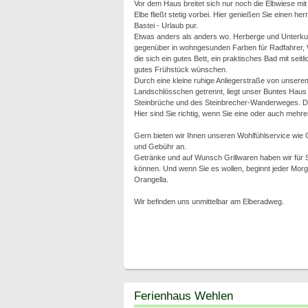
Vor dem Haus breitet sich nur noch die Elbwiese mi
Elbe fließt stetig vorbei. Hier genießen Sie einen he
Bastei - Urlaub pur.
Etwas anders als anders wo. Herberge und Unterku
gegenüber in wohngesunden Farben für Radfahrer, 
die sich ein gutes Bett, ein praktisches Bad mit seitl
gutes Frühstück wünschen.
Durch eine kleine ruhige Anliegerstraße von unsere
Landschlösschen getrennt, liegt unser Buntes Haus 
Steinbrüche und des Steinbrecher-Wanderweges. Di
Hier sind Sie richtig, wenn Sie eine oder auch mehre
Gern bieten wir Ihnen unseren Wohlfühlservice wie
und Gebühr an.
Getränke und auf Wunsch Grillwaren haben wir für S
können. Und wenn Sie es wollen, beginnt jeder Morg
Orangella.
Wir befinden uns unmittelbar am Elberadweg.
Ferienhaus Wehlen