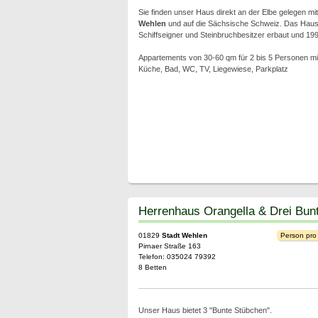
Sie finden unser Haus direkt an der Elbe gelegen mit 
Wehlen
und auf die Sächsische Schweiz. Das Hau
Schiffseigner und Steinbruchbesitzer erbaut und 199
Appartements von 30-60 qm für 2 bis 5 Personen mi
Küche, Bad, WC, TV, Liegewiese, Parkplatz
Herrenhaus Orangella & Drei Bun
01829
Stadt Wehlen
Person pro
Pirnaer Straße 163
Telefon: 035024 79392
8 Betten
Unser Haus bietet 3 "Bunte Stübchen".