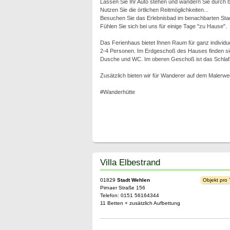
Lassen Sie Ihr Auto stehen und wandern Sie durch bi
Nutzen Sie die örtlichen Reitmöglichkeiten...
Besuchen Sie das Erlebnisbad im benachbarten Sta
Fühlen Sie sich bei uns für einige Tage "zu Hause".
Das Ferienhaus bietet Ihnen Raum für ganz individuell
2-4 Personen. Im Erdgeschoß des Hauses finden sie
Dusche und WC. Im oberen Geschoß ist das Schlafzim
Zusätzlich bieten wir für Wanderer auf dem Malerw
#Wanderhütte
Villa Elbestrand
01829
Stadt Wehlen
Objekt pro
Pirnaer Straße 156
Telefon: 0151 56164344
11 Betten + zusätzlich Aufbettung