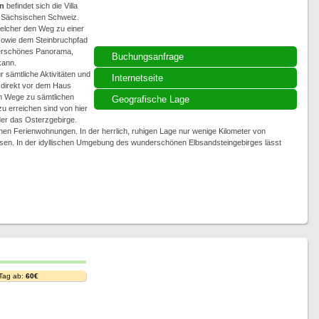
n
befindet sich die Villa
er Sächsischen Schweiz.
welcher den Weg zu einer
sowie dem Steinbruchpfad
nderschönes Panorama,
Buchungsanfrage
kann.
r sämtliche Aktivitäten und
Internetseite
direkt vor dem Haus
em Wege zu sämtlichen
Geografische Lage
u erreichen sind von hier
er das Osterzgebirge.
hen Ferienwohnungen. In der herrlich, ruhigen Lage nur wenige Kilometer von
ssen. In der idyllischen Umgebung des wunderschönen Elbsandsteingebirges lässt
 Tag ab:
60€