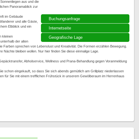
t Sonnenliegen aus und die
rrlichen Panoramablick zur
nft im Gebäude
Buchungsanfrage
Wanderer und alle Gäste,
ichem Elbblick und ein
Internetseite
m kleinen
Geografische Lage
unterhalb der alten
e Farben sprechen von Lebenslust und Kreativität. Die Formen erzählen Bewegung.
re Nächte bleiben wollen. Nur hier finden Sie diese einmalige Lage.
 Gepäcktransfer, Abholservice, Wellness und Prana-Behandlung gegen Voranmeldung
ie schon eingekauft, so dass Sie sich abends gemütlich am Grillplatz niederlassen
en für Sie mit einem trefflichen Frühstück in unserem Gewölberaum im Herrenhaus