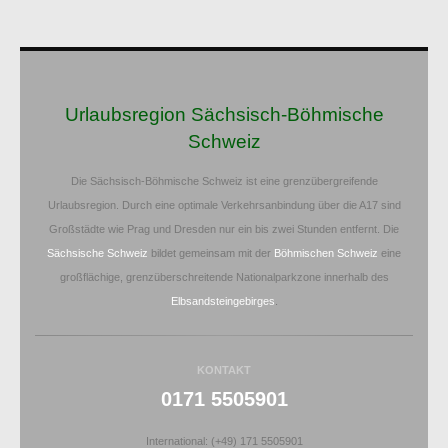
Urlaubsregion Sächsisch-Böhmische
Schweiz
Die Sächsisch-Böhmische Schweiz ist eine grenzübergreifende
Urlaubsregion. Durch eine optimale Verkehrsanbindung über die A17 sind
Großstädte wie Prag und Dresden nur ein bis zwei Stunden entfernt. Die
Sächsische Schweiz
bildet gemeinsam mit der
Böhmischen Schweiz
eine
großflächige, grenzüberschreitende Nationalparkzone innerhalb des
Elbsandsteingebirges
.
KONTAKT
0171 5505901
International: (+49) 171 5505901