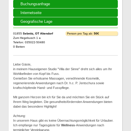
Buchungsanfrage
Internetseite
Geografische Lage
01855
Sebnitz, OT Altendorf
Person pro Tag ab:
50€
Zum Hegebusch 1 a
Telefon: 035022-50480
0 Betten
Liebe Gäste,
in meinem Hauseigenen Studio "Villa der Sinne" dreht sich alles um Ihr
Wohlbefinden von Kopf bis Fuss.
Genießen Sie erholsame Massagen, verwöhnende Kosmetik,
regenerierende Anwendungen nach Dr. h.c. P. Jentschura sowie
kraftschöpfende Hand- und Fusspflege.
Mit ganzem Herzen bin ich für Sie da und möchten Sie ein Stück auf
Ihrem Weg begleiten. Die gesundheitsfördernden Anwendungen bieten
dabei das besondere Highlight!
Achtung:
In unserem Haus gibt es keine Übernachtungsmöglichkeit für Urlauber.
Ich empfange nur Tagesgäste für
Wellness
-Anwendungen nach
terminlicher Vereinbarung.