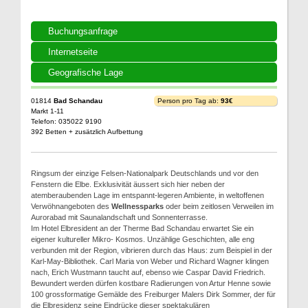
Buchungsanfrage
Internetseite
Geografische Lage
01814
Bad Schandau
Person pro Tag ab:
93€
Markt 1-11
Telefon: 035022 9190
392 Betten + zusätzlich Aufbettung
Ringsum der einzige Felsen-Nationalpark Deutschlands und vor den
Fenstern die Elbe. Exklusivität äussert sich hier neben der
atemberaubenden Lage im entspannt-legeren Ambiente, in weltoffenen
Verwöhnangeboten des
Wellnessparks
oder beim zeitlosen Verweilen im
Aurorabad mit Saunalandschaft und Sonnenterrasse.
Im Hotel Elbresident an der Therme Bad Schandau erwartet Sie ein
eigener kultureller Mikro- Kosmos. Unzählige Geschichten, alle eng
verbunden mit der Region, vibrieren durch das Haus: zum Beispiel in der
Karl-May-Bibliothek. Carl Maria von Weber und Richard Wagner klingen
nach, Erich Wustmann taucht auf, ebenso wie Caspar David Friedrich.
Bewundert werden dürfen kostbare Radierungen von Artur Henne sowie
100 grossformatige Gemälde des Freiburger Malers Dirk Sommer, der für
die Elbresidenz seine Eindrücke dieser spektakulären