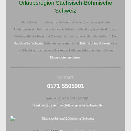
Urlaubsregion Sächsisch-Böhmische
Schweiz
Die Sächsisch-Böhmische Schweiz ist eine grenzübergreifende
Urlaubsregion. Durch eine optimale Verkehrsanbindung über die A17 sind
Großstädte wie Prag und Dresden nur ein bis zwei Stunden entfernt. Die
Sächsische Schweiz
bildet gemeinsam mit der
Böhmischen Schweiz
eine
großflächige, grenzüberschreitende Nationalparkzone innerhalb des
Elbsandsteingebirges
.
KONTAKT
0171 5505901
International: (+49) 171 5505901
redaktion(at)saechsisch-boehmische-schweiz.de