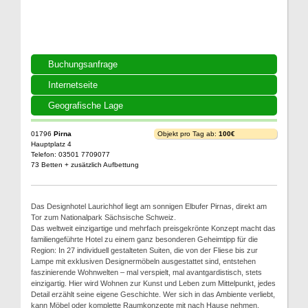
Buchungsanfrage
Internetseite
Geografische Lage
01796
Pirna
Objekt pro Tag ab:
100€
Hauptplatz 4
Telefon: 03501 7709077
73 Betten + zusätzlich Aufbettung
Das Designhotel Laurichhof liegt am sonnigen Elbufer Pirnas, direkt am
Tor zum Nationalpark Sächsische Schweiz.
Das weltweit einzigartige und mehrfach preisgekrönte Konzept macht das
familiengeführte Hotel zu einem ganz besonderen Geheimtipp für die
Region: In 27 individuell gestalteten Suiten, die von der Fliese bis zur
Lampe mit exklusiven Designermöbeln ausgestattet sind, entstehen
faszinierende Wohnwelten – mal verspielt, mal avantgardistisch, stets
einzigartig. Hier wird Wohnen zur Kunst und Leben zum Mittelpunkt, jedes
Detail erzählt seine eigene Geschichte. Wer sich in das Ambiente verliebt,
kann Möbel oder komplette Raumkonzepte mit nach Hause nehmen.