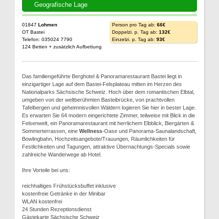
Geografische Lage
01847
Lohmen
Person pro Tag ab:
66€
OT Bastei
Doppelzi. p. Tag ab:
132€
Telefon: 035024 7790
Einzelzi. p. Tag ab:
93€
124 Betten + zusätzlich Aufbettung
Das familiengeführte Berghotel & Panoramarestaurant Bastei liegt in
einzigartiger Lage auf dem Bastei-Felsplateau mitten im Herzen des
Nationalparks Sächsische Schweiz. Hoch über dem romantischen Elbtal,
umgeben von der weltberühmten Basteibrücke, von prachtvollen
Tafelbergen und geheimnisvollen Wäldern logieren Sie hier in bester Lage.
Es erwarten Sie 64 modern eingerichtete Zimmer, teilweise mit Blick in die
Felsenwelt, ein Panoramarestaurant mit herrlichem Elbblick, Biergärten &
Sommerterrassen, eine
Wellness
-Oase und Panorama-Saunalandschaft,
Bowlingbahn, Hochzeitsangebote/Trauungen, Räumlichkeiten für
Festlichkeiten und Tagungen, attraktive Übernachtungs-Specials sowie
zahlreiche Wanderwege ab Hotel.
Ihre Vorteile bei uns:
reichhaltiges Frühstücksbuffet inklusive
kostenfreie Getränke in der Minibar
WLAN kostenfrei
24 Stunden Rezeptionsdienst
Gästekarte Sächsische Schweiz