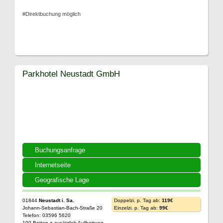
#Direktbuchung möglich
Parkhotel Neustadt GmbH
Buchungsanfrage
Internetseite
Geografische Lage
01844
Neustadt i. Sa.
Doppelzi. p. Tag ab:
119€
Johann-Sebastian-Bach-Straße 20
Einzelzi. p. Tag ab:
99€
Telefon: 03596 5620
100 Betten + zusätzlich Aufbettung