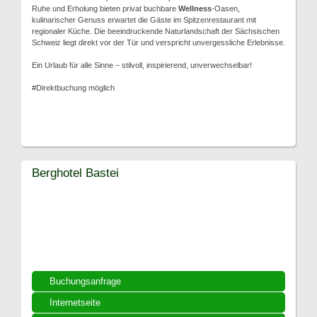
Ruhe und Erholung bieten privat buchbare
Wellness
-Oasen,
kulinarischer Genuss erwartet die Gäste im Spitzenrestaurant mit
regionaler Küche. Die beeindruckende Naturlandschaft der Sächsischen
Schweiz liegt direkt vor der Tür und verspricht unvergessliche Erlebnisse.
Ein Urlaub für alle Sinne – stilvoll, inspirierend, unverwechselbar!
#Direktbuchung möglich
Berghotel Bastei
Buchungsanfrage
Internetseite