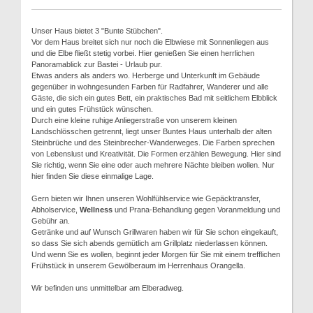
Unser Haus bietet 3 "Bunte Stübchen".
Vor dem Haus breitet sich nur noch die Elbwiese mit Sonnenliegen aus
und die Elbe fließt stetig vorbei. Hier genießen Sie einen herrlichen
Panoramablick zur Bastei - Urlaub pur.
Etwas anders als anders wo. Herberge und Unterkunft im Gebäude
gegenüber in wohngesunden Farben für Radfahrer, Wanderer und alle
Gäste, die sich ein gutes Bett, ein praktisches Bad mit seitlichem Elbblick
und ein gutes Frühstück wünschen.
Durch eine kleine ruhige Anliegerstraße von unserem kleinen
Landschlösschen getrennt, liegt unser Buntes Haus unterhalb der alten
Steinbrüche und des Steinbrecher-Wanderweges. Die Farben sprechen
von Lebenslust und Kreativität. Die Formen erzählen Bewegung. Hier sind
Sie richtig, wenn Sie eine oder auch mehrere Nächte bleiben wollen. Nur
hier finden Sie diese einmalige Lage.
Gern bieten wir Ihnen unseren Wohlfühlservice wie Gepäcktransfer,
Abholservice,
Wellness
und Prana-Behandlung gegen Voranmeldung und
Gebühr an.
Getränke und auf Wunsch Grillwaren haben wir für Sie schon eingekauft,
so dass Sie sich abends gemütlich am Grillplatz niederlassen können.
Und wenn Sie es wollen, beginnt jeder Morgen für Sie mit einem trefflichen
Frühstück in unserem Gewölberaum im Herrenhaus Orangella.
Wir befinden uns unmittelbar am Elberadweg.