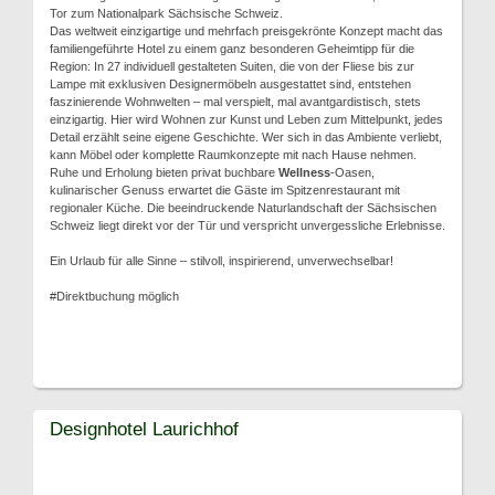
Tor zum Nationalpark Sächsische Schweiz.
Das weltweit einzigartige und mehrfach preisgekrönte Konzept macht das
familiengeführte Hotel zu einem ganz besonderen Geheimtipp für die
Region: In 27 individuell gestalteten Suiten, die von der Fliese bis zur
Lampe mit exklusiven Designermöbeln ausgestattet sind, entstehen
faszinierende Wohnwelten – mal verspielt, mal avantgardistisch, stets
einzigartig. Hier wird Wohnen zur Kunst und Leben zum Mittelpunkt, jedes
Detail erzählt seine eigene Geschichte. Wer sich in das Ambiente verliebt,
kann Möbel oder komplette Raumkonzepte mit nach Hause nehmen.
Ruhe und Erholung bieten privat buchbare
Wellness
-Oasen,
kulinarischer Genuss erwartet die Gäste im Spitzenrestaurant mit
regionaler Küche. Die beeindruckende Naturlandschaft der Sächsischen
Schweiz liegt direkt vor der Tür und verspricht unvergessliche Erlebnisse.
Ein Urlaub für alle Sinne – stilvoll, inspirierend, unverwechselbar!
#Direktbuchung möglich
Designhotel Laurichhof