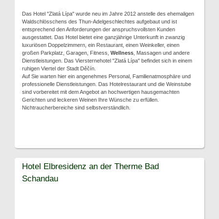
Das Hotel "Zlatá Lípa" wurde neu im Jahre 2012 anstelle des ehemaligen
Waldschlösschens des Thun-Adelgeschlechtes aufgebaut und ist
entsprechend den Anforderungen der anspruchsvollsten Kunden
ausgestattet. Das Hotel bietet eine ganzjährige Unterkunft in zwanzig
luxuriösen Doppelzimmern, ein Restaurant, einen Weinkeller, einen
großen Parkplatz, Garagen, Fitness,
Wellness
, Massagen und andere
Dienstleistungen. Das Viersternehotel "Zlatá Lípa" befindet sich in einem
ruhigen Viertel der Stadt Děčín.
Auf Sie warten hier ein angenehmes Personal, Familienatmosphäre und
professionelle Dienstleistungen. Das Hotelrestaurant und die Weinstube
sind vorbereitet mit dem Angebot an hochwertigen hausgemachten
Gerichten und leckeren Weinen Ihre Wünsche zu erfüllen.
Nichtraucherbereiche sind selbstverständlich.
Hotel Elbresidenz an der Therme Bad
Schandau