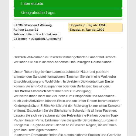
Internetseite
Geografische Lage
01796
Struppen / Weissig
Doppelzi. p. Tag ab:
125€
Auf der Laase 21
Einzelzi. p. Tag ab:
100€
Telefon: bitte online kontaktieren
24 Betten + zusätzlich Aufbettung
Herzlich Willkommen in unserem familiengeführten Laasenhof Resort.
Wir laden Sie ein in die wohl schönste Urlaubsregion Deutschlands.
Unser Resort liegt inmitten atemberaubender Natur und poetisch
anmutenden Sandsteinformationen. Tauchen Sie ein in eine Welt voller
Entschleunigung und Wohlfühlen. In direktem Blickkontakt zur Bastei
können Sie am Pool ausspannen oder den Barfußpad bezwingen.
Der
Wellnessbereich
steht Ihnen frei zur Verfügung.
Wir bieten Ihnen nicht nur viel Platz zum Entspannen und Abschalten–
auch viele Aktivitäten können Sie in und um unser Resort herum erleben.
Kinderspielplätze, E-Bike Verleih und der Malerweg ist nur einen Steinwurf
entfernt. Entdecken Sie die Sächsische Schweiz mit all ihren Facetten.
Lassen Sie sich verzaubern auf der Felsenbühne Rathen oder im Tom-
Pauls-Theater Pirna. Erklimmen Sie die größte Bergfestung Europas in
Königstein. Es gibt so viele Erlebnisse in unserer Region, die wir Ihnen
gern ans Herz legen möchten.
In unserem Restaurant finden Sie ausgezeichnete Speisen und Getränke