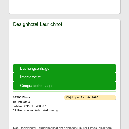
Designhotel Laurichhof
Buchungsanfrage
Internetseite
Geografische Lage
01796
Pirna
Objekt pro Tag ab:
100€
Hauptplatz 4
Telefon: 03501 7709077
73 Betten + zusätzlich Aufbettung
Das Designhotel Laurichhof liegt am sonnigen Elbufer Pirnas, direkt am