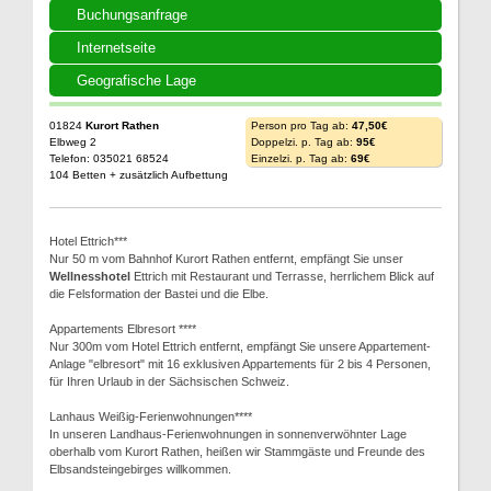
Buchungsanfrage
Internetseite
Geografische Lage
01824
Kurort Rathen
Person pro Tag ab:
47,50€
Elbweg 2
Doppelzi. p. Tag ab:
95€
Telefon: 035021 68524
Einzelzi. p. Tag ab:
69€
104 Betten + zusätzlich Aufbettung
Hotel Ettrich***
Nur 50 m vom Bahnhof Kurort Rathen entfernt, empfängt Sie unser
Wellnesshotel
Ettrich mit Restaurant und Terrasse, herrlichem Blick auf
die Felsformation der Bastei und die Elbe.
Appartements Elbresort ****
Nur 300m vom Hotel Ettrich entfernt, empfängt Sie unsere Appartement-
Anlage "elbresort" mit 16 exklusiven Appartements für 2 bis 4 Personen,
für Ihren Urlaub in der Sächsischen Schweiz.
Lanhaus Weißig-Ferienwohnungen****
In unseren Landhaus-Ferienwohnungen in sonnenverwöhnter Lage
oberhalb vom Kurort Rathen, heißen wir Stammgäste und Freunde des
Elbsandsteingebirges willkommen.