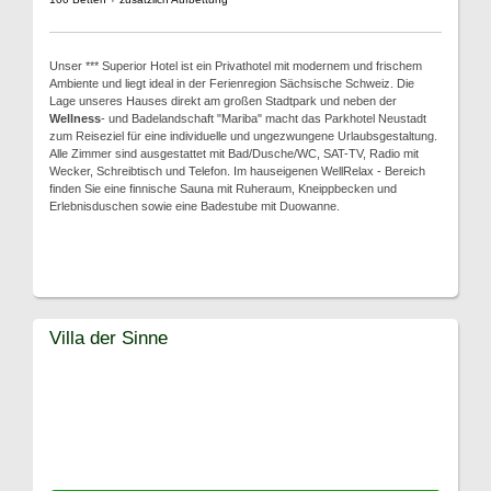
Unser *** Superior Hotel ist ein Privathotel mit modernem und frischem
Ambiente und liegt ideal in der Ferienregion Sächsische Schweiz. Die
Lage unseres Hauses direkt am großen Stadtpark und neben der
Wellness
- und Badelandschaft "Mariba" macht das Parkhotel Neustadt
zum Reiseziel für eine individuelle und ungezwungene Urlaubsgestaltung.
Alle Zimmer sind ausgestattet mit Bad/Dusche/WC, SAT-TV, Radio mit
Wecker, Schreibtisch und Telefon. Im hauseigenen WellRelax - Bereich
finden Sie eine finnische Sauna mit Ruheraum, Kneippbecken und
Erlebnisduschen sowie eine Badestube mit Duowanne.
Villa der Sinne