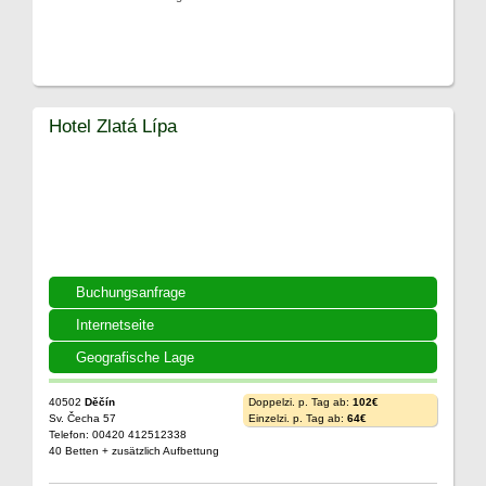
Hotel Zlatá Lípa
Buchungsanfrage
Internetseite
Geografische Lage
40502
Děčín
Doppelzi. p. Tag ab:
102€
Sv. Čecha 57
Einzelzi. p. Tag ab:
64€
Telefon: 00420 412512338
40 Betten + zusätzlich Aufbettung