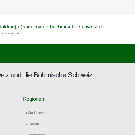
daktion(at)saechsisch-boehmische-schweiz.de
akt per e-mail
eiz und die Böhmische Schweiz
Regionen
Jetrichovice
Bielatal