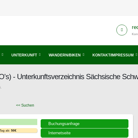
re
Kont
UNTERKUNFT
WANDERN/BIKEN
KONTAKT/IMPRESSUM
) - Unterkunftsverzeichnis Sächsische Schw
.
<< Suchen
Buchungsanfrage
 Tag ab:
50€
Internetseite