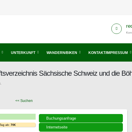
re
Kont
UNTERKUNFT
WANDERN/BIKEN
KONTAKT/IMPRESSUM
tsverzeichnis Sächsische Schweiz und die B
.
<< Suchen
Buchungsanfrage
 Tag ab:
70€
Internetseite