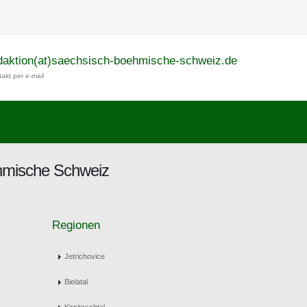
daktion(at)saechsisch-boehmische-schweiz.de
akt per e-mail
öhmische Schweiz
Regionen
Jetrichovice
Bielatal