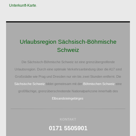
Unterkunft-Karte
.
Urlaubsregion Sächsisch-Böhmische
Schweiz
Die Sächsisch-Böhmische Schweiz ist eine grenzübergreifende
Urlaubsregion. Durch eine optimale Verkehrsanbindung über die A17 sind
Großstädte wie Prag und Dresden nur ein bis zwei Stunden entfernt. Die
Sächsische Schweiz
bildet gemeinsam mit der
Böhmischen Schweiz
eine
großflächige, grenzüberschreitende Nationalparkzone innerhalb des
Elbsandsteingebirges
.
KONTAKT
0171 5505901