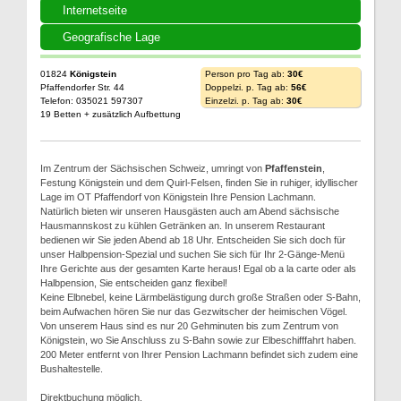
Internetseite
Geografische Lage
01824
Königstein
Person pro Tag ab:
30€
Pfaffendorfer Str. 44
Doppelzi. p. Tag ab:
56€
Telefon: 035021 597307
Einzelzi. p. Tag ab:
30€
19 Betten + zusätzlich Aufbettung
Im Zentrum der Sächsischen Schweiz, umringt von
Pfaffenstein
,
Festung Königstein und dem Quirl-Felsen, finden Sie in ruhiger, idyllischer
Lage im OT Pfaffendorf von Königstein Ihre Pension Lachmann.
Natürlich bieten wir unseren Hausgästen auch am Abend sächsische
Hausmannskost zu kühlen Getränken an. In unserem Restaurant
bedienen wir Sie jeden Abend ab 18 Uhr. Entscheiden Sie sich doch für
unser Halbpension-Spezial und suchen Sie sich für Ihr 2-Gänge-Menü
Ihre Gerichte aus der gesamten Karte heraus! Egal ob a la carte oder als
Halbpension, Sie entscheiden ganz flexibel!
Keine Elbnebel, keine Lärmbelästigung durch große Straßen oder S-Bahn,
beim Aufwachen hören Sie nur das Gezwitscher der heimischen Vögel.
Von unserem Haus sind es nur 20 Gehminuten bis zum Zentrum von
Königstein, wo Sie Anschluss zu S-Bahn sowie zur Elbeschifffahrt haben.
200 Meter entfernt von Ihrer Pension Lachmann befindet sich zudem eine
Bushaltestelle.
Direktbuchung möglich.