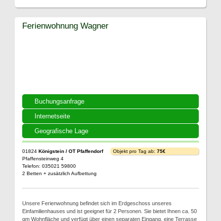
Ferienwohnung Wagner
Buchungsanfrage
Internetseite
Geografische Lage
01824
Königstein / OT Pfaffendorf
Objekt pro Tag ab:
75€
Pfaffensteinweg 4
Telefon: 035021 59800
2 Betten + zusätzlich Aufbettung
Unsere Ferienwohnung befindet sich im Erdgeschoss unseres
Einfamilienhauses und ist geeignet für 2 Personen. Sie bietet Ihnen ca. 50
qm Wohnfläche und verfügt über einen separaten Eingang, eine Terrasse