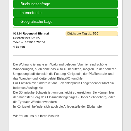
Buchungsanfrage
Internetseite
Geografische Lage
01824
Rosenthal-Bielatal
Objekt pro Tag ab:
55€
Reichsteiner Str. 9A
Telefon: 035033 70654
4 Betten
Die Wohnung ist nahe am Waldrand gelegen. Von hier sind schöne
Wanderungen, auch ohne das Auto zu benutzen, möglich. In der näheren
Umgebung befinden sich die Festung Königstein, der
Pfaffenstein
und
das Wander- und Klettergebiet Bielatal/Ottomühle.
Für Familien mit Kindern ist das Felsenlabyrinth Langenhennersdorf ein
beliebtes Ausflugsziel.
Die Böhmische Schweiz ist von uns leicht zu erreichen. Sie können hier
den höchsten Berg des Elbsandsteingebirges (Hoher Schneeberg) oder
die Tyssaer Wände erwandern.
In Königstein befindet sich auch die Anlegestelle der Elbdampfer.
Wir freuen uns auf Ihren Besuch.