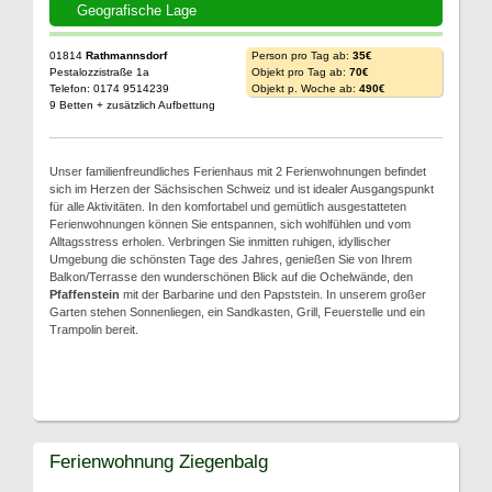
Geografische Lage
01814
Rathmannsdorf
Person pro Tag ab:
35€
Pestalozzistraße 1a
Objekt pro Tag ab:
70€
Telefon: 0174 9514239
Objekt p. Woche ab:
490€
9 Betten + zusätzlich Aufbettung
Unser familienfreundliches Ferienhaus mit 2 Ferienwohnungen befindet
sich im Herzen der Sächsischen Schweiz und ist idealer Ausgangspunkt
für alle Aktivitäten. In den komfortabel und gemütlich ausgestatteten
Ferienwohnungen können Sie entspannen, sich wohlfühlen und vom
Alltagsstress erholen. Verbringen Sie inmitten ruhigen, idyllischer
Umgebung die schönsten Tage des Jahres, genießen Sie von Ihrem
Balkon/Terrasse den wunderschönen Blick auf die Ochelwände, den
Pfaffenstein
mit der Barbarine und den Papststein. In unserem großer
Garten stehen Sonnenliegen, ein Sandkasten, Grill, Feuerstelle und ein
Trampolin bereit.
Ferienwohnung Ziegenbalg