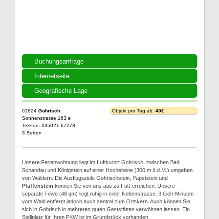
Buchungsanfrage
Internetseite
Geografische Lage
01824
Gohrisch
Objekt pro Tag ab:
40€
Sonnenstrasse 163 e
Telefon: 035021 67278
3 Betten
Unsere Ferienwohnung liegt im Luftkurort Gohrisch, zwischen Bad
Schandau und Königstein auf einer Hochebene (300 m ü.d.M.) umgeben
von Wäldern. Die Ausflugsziele Gohrischstein, Papststein und
Pfaffenstein
können Sie von uns aus zu Fuß erreichen. Unsere
separate Fewo (48 qm) liegt ruhig in einer Nebenstrasse, 3 Geh-Minuten
vom Wald entfernt jedoch auch zentral zum Ortskern. Auch können Sie
sich in Gohrisch in mehreren guten Gaststätten verwöhnen lassen. Ein
Stellplatz für Ihren PKW ist im Grundstück vorhanden.