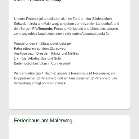
Unsere Ferienobjekte befinden sich im Zentrum der Sächsischen
Schweiz, direkt am Malerweg, umgeben von reizvoller Landschaft und
den Bergen
Pfaffenstein
, Festung Königstein und Lilienstein. Unsere
zentrale, ruhige Lage bietet einen sehr guten Ausgangspunkt für
Wanderungen im Elbsandsteingebirge
Fahrradtouren auf dem Elbradweg
Ausflüge nach Dresden, Pillnitz und Meißen
1 km bis S-Bahn, Bus und Schiff
Bademöglichkeit 5 km in Cunnersdorf
Wir vermieten (ab 4 Nächte) jeweils 1 Ferienhaus (4 Personen), ein
Doppelzimmer (2 Personen) und ein Gästezimmer (2 Personen). Die
Vermietung erfolgt ohne Frühstück.
Ferienhaus am Malerweg