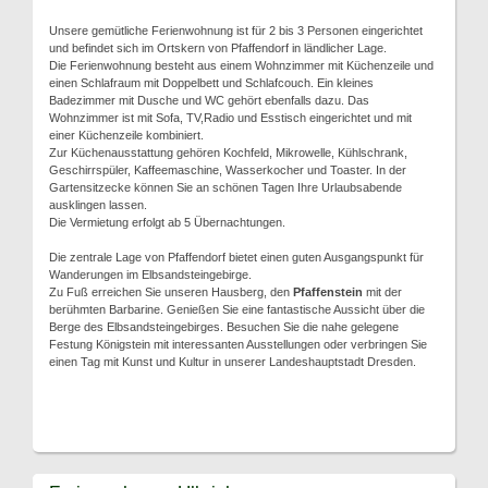
Unsere gemütliche Ferienwohnung ist für 2 bis 3 Personen eingerichtet
und befindet sich im Ortskern von Pfaffendorf in ländlicher Lage.
Die Ferienwohnung besteht aus einem Wohnzimmer mit Küchenzeile und
einen Schlafraum mit Doppelbett und Schlafcouch. Ein kleines
Badezimmer mit Dusche und WC gehört ebenfalls dazu. Das
Wohnzimmer ist mit Sofa, TV,Radio und Esstisch eingerichtet und mit
einer Küchenzeile kombiniert.
Zur Küchenausstattung gehören Kochfeld, Mikrowelle, Kühlschrank,
Geschirrspüler, Kaffeemaschine, Wasserkocher und Toaster. In der
Gartensitzecke können Sie an schönen Tagen Ihre Urlaubsabende
ausklingen lassen.
Die Vermietung erfolgt ab 5 Übernachtungen.
Die zentrale Lage von Pfaffendorf bietet einen guten Ausgangspunkt für
Wanderungen im Elbsandsteingebirge.
Zu Fuß erreichen Sie unseren Hausberg, den
Pfaffenstein
mit der
berühmten Barbarine. Genießen Sie eine fantastische Aussicht über die
Berge des Elbsandsteingebirges. Besuchen Sie die nahe gelegene
Festung Königstein mit interessanten Ausstellungen oder verbringen Sie
einen Tag mit Kunst und Kultur in unserer Landeshauptstadt Dresden.