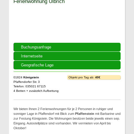
Ferienwohnung Ulbrich
Buchungsanfrage
Internetseite
Geografische Lage
01824
Königstein
Objekt pro Tag ab:
40€
Pfaffendorfer Str. 3
Telefon: 035021 67115
4 Betten + zusätzlich Aufbettung
Wir bieten Ihnen 2 Ferienwohnungen für je 2 Personen in ruhiger und
sonniger Lage in Pfaffendorf mit Blick zum
Pfaffenstein
mit Barbarine und
zur Festung Königstein. Die Wohnungen besitzen beide jeweils einen sep.
Eingang. Autostellplätze sind vorhanden. Wir vermieten von April bis
Oktober!