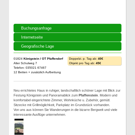
Buchungsanfrage
Internetseite
Geografische Lage
01824
Königstein / OT Pfaffendorf
Doppelzi. p. Tag ab:
40€
Alter Schulweg 7
Objekt pro Tag ab:
45€
Telefon: 035021 67467
12 Betten + zusätzlich Aufbettung
Neu errichtetes Haus in ruhiger, landschaftlich schöner Lage mit Blick zur
Festung Königstein und Panoramablick zum
Pfaffenstein
. Modern und
komfortabel eingerichtete Zimmer, Wohnküche u. Zubehör, gemütl.
Sitzecke mit Grillmöglichkeit, Parkplatz im Grundstück vorhanden.
Von uns aus können Sie Wanderungen in die bizarre Bergwelt und viele
interessante Ausflüge unternehmen.