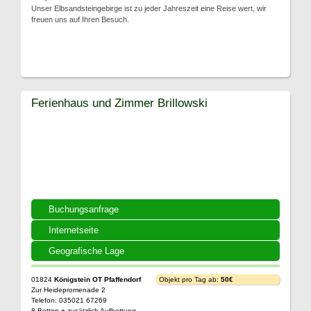
Unser Elbsandsteingebirge ist zu jeder Jahreszeit eine Reise wert, wir
freuen uns auf Ihren Besuch.
Ferienhaus und Zimmer Brillowski
Buchungsanfrage
Internetseite
Geografische Lage
01824
Königstein OT Pfaffendorf
Objekt pro Tag ab:
50€
Zur Heidepromenade 2
Telefon: 035021 67269
8 Betten + zusätzlich Aufbettung