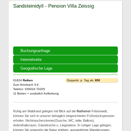
Sandsteinidyll - Pension Villa Zeissig
Buchungsanfrage
Internetseite
Geografische Lage
01824
Rathen
Doppelzi. p. Tag ab:
85€
Zum Grünbach 3-4
Telefon: 035024 70205
11 Betten + zusätzlich Aufbettung
Ruhig am Waldrand gelegen mit Blick auf die
Rathener
Felsenwelt,
können Sie sich in unserer behaglich eingerichteten Frühstückspension
erholen. Nichtraucherzimmer(Dusche, WC, teilw. Balkon),
Aufenthaltsraum, Gästeküche u. Liegewiese. In ruhiger Lage gelegen,
können Sie ungestört die Natur erleben, ausgedehnte Wanderungen