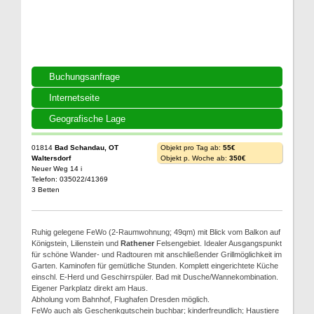
Buchungsanfrage
Internetseite
Geografische Lage
01814
Bad Schandau, OT
Objekt pro Tag ab:
55€
Waltersdorf
Objekt p. Woche ab:
350€
Neuer Weg 14 i
Telefon: 035022/41369
3 Betten
Ruhig gelegene FeWo (2-Raumwohnung; 49qm) mit Blick vom Balkon auf
Königstein, Lilienstein und
Rathener
Felsengebiet. Idealer Ausgangspunkt
für schöne Wander- und Radtouren mit anschließender Grillmöglichkeit im
Garten. Kaminofen für gemütliche Stunden. Komplett eingerichtete Küche
einschl. E-Herd und Geschirrspüler. Bad mit Dusche/Wannekombination.
Eigener Parkplatz direkt am Haus.
Abholung vom Bahnhof, Flughafen Dresden möglich.
FeWo auch als Geschenkgutschein buchbar; kinderfreundlich; Haustiere