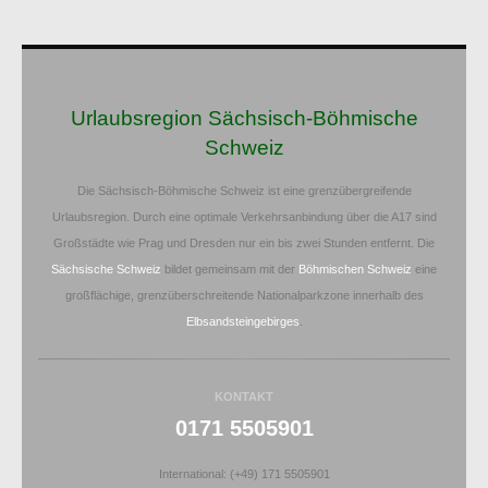
Urlaubsregion Sächsisch-Böhmische
Schweiz
Die Sächsisch-Böhmische Schweiz ist eine grenzübergreifende
Urlaubsregion. Durch eine optimale Verkehrsanbindung über die A17 sind
Großstädte wie Prag und Dresden nur ein bis zwei Stunden entfernt. Die
Sächsische Schweiz
bildet gemeinsam mit der
Böhmischen Schweiz
eine
großflächige, grenzüberschreitende Nationalparkzone innerhalb des
Elbsandsteingebirges
.
KONTAKT
0171 5505901
International: (+49) 171 5505901