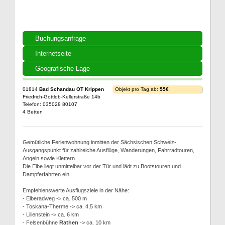
Buchungsanfrage
Internetseite
Geografische Lage
01814
Bad Schandau OT Krippen
Objekt pro Tag ab:
55€
Friedrich-Gottlob-Kellerstraße 14b
Telefon: 035028 80107
4 Betten
Gemütliche Ferienwohnung inmitten der Sächsischen Schweiz-
Ausgangspunkt für zahlreiche Ausflüge, Wanderungen, Fahrradtouren,
Angeln sowie Klettern.
Die Elbe liegt unmittelbar vor der Tür und lädt zu Bootstouren und
Dampferfahrten ein.
Empfehlenswerte Ausflugsziele in der Nähe:
- Elberadweg -> ca. 500 m
- Toskana-Therme -> ca. 4,5 km
- Lilienstein -> ca. 6 km
- Felsenbühne
Rathen
-> ca. 10 km