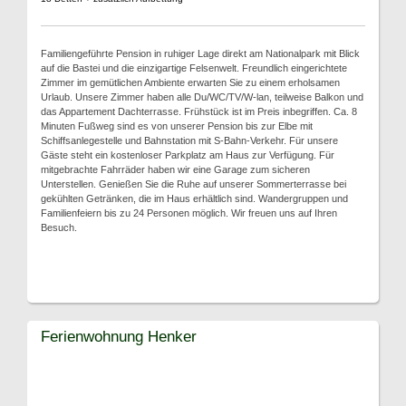
Familiengeführte Pension in ruhiger Lage direkt am Nationalpark mit Blick
auf die Bastei und die einzigartige Felsenwelt. Freundlich eingerichtete
Zimmer im gemütlichen Ambiente erwarten Sie zu einem erholsamen
Urlaub. Unsere Zimmer haben alle Du/WC/TV/W-lan, teilweise Balkon und
das Appartement Dachterrasse. Frühstück ist im Preis inbegriffen. Ca. 8
Minuten Fußweg sind es von unserer Pension bis zur Elbe mit
Schiffsanlegestelle und Bahnstation mit S-Bahn-Verkehr. Für unsere
Gäste steht ein kostenloser Parkplatz am Haus zur Verfügung. Für
mitgebrachte Fahrräder haben wir eine Garage zum sicheren
Unterstellen. Genießen Sie die Ruhe auf unserer Sommerterrasse bei
gekühlten Getränken, die im Haus erhältlich sind. Wandergruppen und
Familienfeiern bis zu 24 Personen möglich. Wir freuen uns auf Ihren
Besuch.
Ferienwohnung Henker