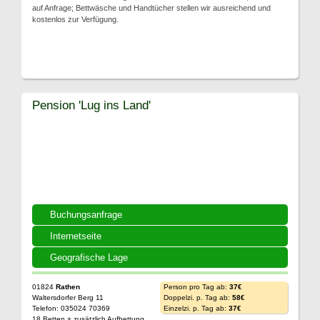
auf Anfrage; Bettwäsche und Handtücher stellen wir ausreichend und
kostenlos zur Verfügung.
Pension 'Lug ins Land'
Buchungsanfrage
Internetseite
Geografische Lage
01824
Rathen
Person pro Tag ab:
37€
Waltersdorfer Berg 11
Doppelzi. p. Tag ab:
58€
Telefon: 035024 70369
Einzelzi. p. Tag ab:
37€
18 Betten + zusätzlich Aufbettung