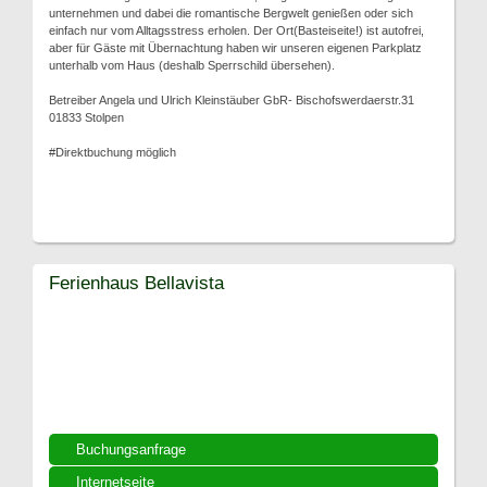
unternehmen und dabei die romantische Bergwelt genießen oder sich
einfach nur vom Alltagsstress erholen. Der Ort(Basteiseite!) ist autofrei,
aber für Gäste mit Übernachtung haben wir unseren eigenen Parkplatz
unterhalb vom Haus (deshalb Sperrschild übersehen).
Betreiber Angela und Ulrich Kleinstäuber GbR- Bischofswerdaerstr.31
01833 Stolpen
#Direktbuchung möglich
Ferienhaus Bellavista
Buchungsanfrage
Internetseite