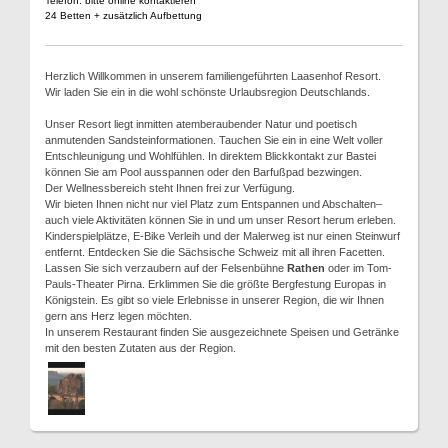
Telefon: bitte online kontaktieren
24 Betten + zusätzlich Aufbettung
Herzlich Willkommen in unserem familiengeführten Laasenhof Resort.
Wir laden Sie ein in die wohl schönste Urlaubsregion Deutschlands.
Unser Resort liegt inmitten atemberaubender Natur und poetisch
anmutenden Sandsteinformationen. Tauchen Sie ein in eine Welt voller
Entschleunigung und Wohlfühlen. In direktem Blickkontakt zur Bastei
können Sie am Pool ausspannen oder den Barfußpad bezwingen.
Der Wellnessbereich steht Ihnen frei zur Verfügung.
Wir bieten Ihnen nicht nur viel Platz zum Entspannen und Abschalten–
auch viele Aktivitäten können Sie in und um unser Resort herum erleben.
Kinderspielplätze, E-Bike Verleih und der Malerweg ist nur einen Steinwurf
entfernt. Entdecken Sie die Sächsische Schweiz mit all ihren Facetten.
Lassen Sie sich verzaubern auf der Felsenbühne
Rathen
oder im Tom-
Pauls-Theater Pirna. Erklimmen Sie die größte Bergfestung Europas in
Königstein. Es gibt so viele Erlebnisse in unserer Region, die wir Ihnen
gern ans Herz legen möchten.
In unserem Restaurant finden Sie ausgezeichnete Speisen und Getränke
mit den besten Zutaten aus der Region.