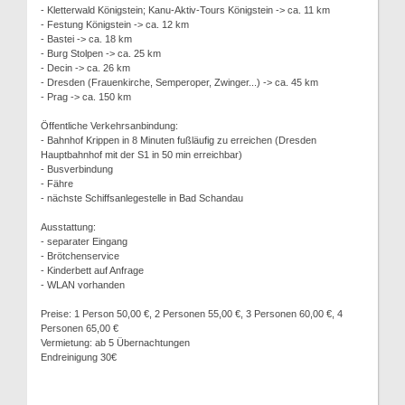
- Kletterwald Königstein; Kanu-Aktiv-Tours Königstein -> ca. 11 km
- Festung Königstein -> ca. 12 km
- Bastei -> ca. 18 km
- Burg Stolpen -> ca. 25 km
- Decin -> ca. 26 km
- Dresden (Frauenkirche, Semperoper, Zwinger...) -> ca. 45 km
- Prag -> ca. 150 km
Öffentliche Verkehrsanbindung:
- Bahnhof Krippen in 8 Minuten fußläufig zu erreichen (Dresden
Hauptbahnhof mit der S1 in 50 min erreichbar)
- Busverbindung
- Fähre
- nächste Schiffsanlegestelle in Bad Schandau
Ausstattung:
- separater Eingang
- Brötchenservice
- Kinderbett auf Anfrage
- WLAN vorhanden
Preise: 1 Person 50,00 €, 2 Personen 55,00 €, 3 Personen 60,00 €, 4
Personen 65,00 €
Vermietung: ab 5 Übernachtungen
Endreinigung 30€