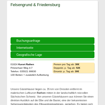
Felsengrund & Friedensburg
Buchungsanfrage
Internetseite
Geografische Lage
01824
Kurort Rathen
Person pro Tag ab:
30€
Pötzschaer Weg 4-7
Doppelzi. p. Tag ab:
52€
Telefon: 035021 99930
Einzelzi. p. Tag ab:
30€
130 Betten + zusätzlich Aufbettung
Unsere Gästehäuser liegen ca. 35 km von Dresden entfernt im
malerischen Luftkurort
Rathen
mitten in der landschaftlich reizvollen
Sächsischen Schweiz. Von unseren Gästehäusern aus können Sie einen
direkten Ausblick auf die Elbe und die Bastei, eine der bekanntesten
Sehenswürdigkeiten des Elbsandsteingebirges, genießen. Es bieten sich