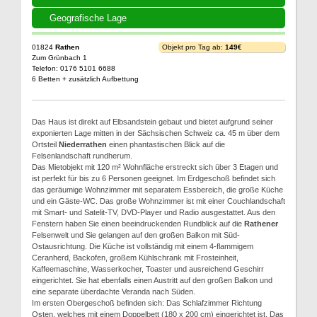
Geografische Lage
01824
Rathen
Objekt pro Tag ab:
149€
Zum Grünbach 1
Telefon: 0176 5101 6688
6 Betten + zusätzlich Aufbettung
Das Haus ist direkt auf Elbsandstein gebaut und bietet aufgrund seiner
exponierten Lage mitten in der Sächsischen Schweiz ca. 45 m über dem
Ortsteil
Niederrathen
einen phantastischen Blick auf die
Felsenlandschaft rundherum.
Das Mietobjekt mit 120 m² Wohnfläche erstreckt sich über 3 Etagen und
ist perfekt für bis zu 6 Personen geeignet. Im Erdgeschoß befindet sich
das geräumige Wohnzimmer mit separatem Essbereich, die große Küche
und ein Gäste-WC. Das große Wohnzimmer ist mit einer Couchlandschaft
mit Smart- und Satelit-TV, DVD-Player und Radio ausgestattet. Aus den
Fenstern haben Sie einen beeindruckenden Rundblick auf die
Rathener
Felsenwelt und Sie gelangen auf den großen Balkon mit Süd-
Ostausrichtung. Die Küche ist vollständig mit einem 4-flammigem
Ceranherd, Backofen, großem Kühlschrank mit Frosteinheit,
Kaffeemaschine, Wasserkocher, Toaster und ausreichend Geschirr
eingerichtet. Sie hat ebenfalls einen Austritt auf den großen Balkon und
eine separate überdachte Veranda nach Süden.
Im ersten Obergeschoß befinden sich: Das Schlafzimmer Richtung
Osten, welches mit einem Doppelbett (180 x 200 cm) eingerichtet ist. Das