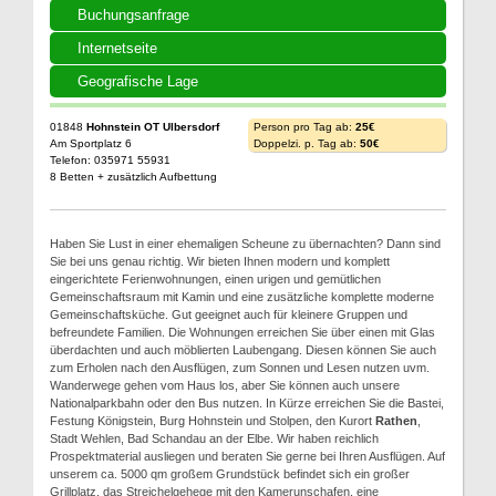
Buchungsanfrage
Internetseite
Geografische Lage
01848
Hohnstein OT Ulbersdorf
Person pro Tag ab:
25€
Am Sportplatz 6
Doppelzi. p. Tag ab:
50€
Telefon: 035971 55931
8 Betten + zusätzlich Aufbettung
Haben Sie Lust in einer ehemaligen Scheune zu übernachten? Dann sind
Sie bei uns genau richtig. Wir bieten Ihnen modern und komplett
eingerichtete Ferienwohnungen, einen urigen und gemütlichen
Gemeinschaftsraum mit Kamin und eine zusätzliche komplette moderne
Gemeinschaftsküche. Gut geeignet auch für kleinere Gruppen und
befreundete Familien. Die Wohnungen erreichen Sie über einen mit Glas
überdachten und auch möblierten Laubengang. Diesen können Sie auch
zum Erholen nach den Ausflügen, zum Sonnen und Lesen nutzen uvm.
Wanderwege gehen vom Haus los, aber Sie können auch unsere
Nationalparkbahn oder den Bus nutzen. In Kürze erreichen Sie die Bastei,
Festung Königstein, Burg Hohnstein und Stolpen, den Kurort
Rathen
,
Stadt Wehlen, Bad Schandau an der Elbe. Wir haben reichlich
Prospektmaterial ausliegen und beraten Sie gerne bei Ihren Ausflügen. Auf
unserem ca. 5000 qm großem Grundstück befindet sich ein großer
Grillplatz, das Streichelgehege mit den Kamerunschafen, eine