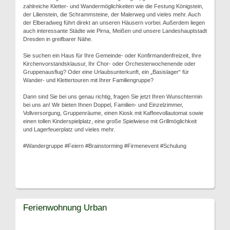
zahlreiche Kletter- und Wandermöglichkeiten wie die Festung Königstein,
der Lilienstein, die Schrammsteine, der Malerweg und vieles mehr. Auch
der Elberadweg führt direkt an unseren Häusern vorbei. Außerdem liegen
auch interessante Städte wie Pirna, Meißen und unsere Landeshauptstadt
Dresden in greifbarer Nähe.
Sie suchen ein Haus für Ihre Gemeinde- oder Konfirmandenfreizeit, Ihre
Kirchenvorstandsklausur, Ihr Chor- oder Orchesterwochenende oder
Gruppenausflug? Oder eine Urlaubsunterkunft, ein „Basislager“ für
Wander- und Klettertouren mit Ihrer Familiengruppe?
Dann sind Sie bei uns genau richtig, fragen Sie jetzt Ihren Wunschtermin
bei uns an! Wir bieten Ihnen Doppel, Familien- und Einzelzimmer,
Vollversorgung, Gruppenräume, einen Kiosk mit Kaffeevollautomat sowie
einen tollen Kinderspielplatz, eine große Spielwiese mit Grillmöglichkeit
und Lagerfeuerplatz und vieles mehr.
#Wandergruppe #Feiern #Brainstorming #Firmenevent #Schulung
Ferienwohnung Urban