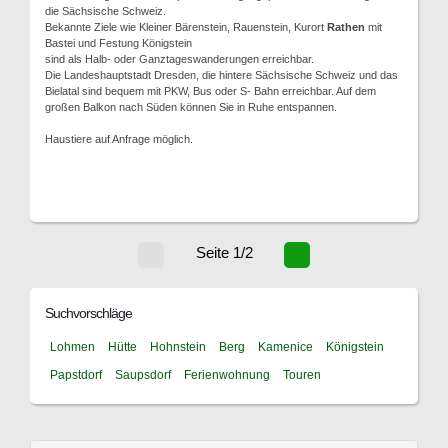
die Sächsische Schweiz.
Bekannte Ziele wie Kleiner Bärenstein, Rauenstein, Kurort
Rathen
mit
Bastei und Festung Königstein
sind als Halb- oder Ganztageswanderungen erreichbar.
Die Landeshauptstadt Dresden, die hintere Sächsische Schweiz und das
Bielatal sind bequem mit PKW, Bus oder S- Bahn erreichbar. Auf dem
großen Balkon nach Süden können Sie in Ruhe entspannen.
Haustiere auf Anfrage möglich.
Seite 1/2
Suchvorschläge
Lohmen
Hütte
Hohnstein
Berg
Kamenice
Königstein
Papstdorf
Saupsdorf
Ferienwohnung
Touren