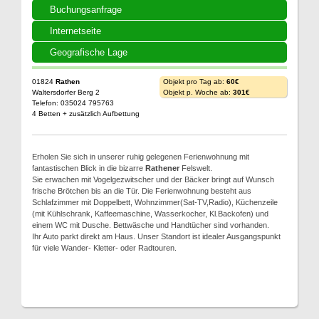
Buchungsanfrage
Internetseite
Geografische Lage
01824
Rathen
Objekt pro Tag ab:
60€
Waltersdorfer Berg 2
Objekt p. Woche ab:
301€
Telefon: 035024 795763
4 Betten + zusätzlich Aufbettung
Erholen Sie sich in unserer ruhig gelegenen Ferienwohnung mit
fantastischen Blick in die bizarre
Rathener
Felswelt.
Sie erwachen mit Vogelgezwitscher und der Bäcker bringt auf Wunsch
frische Brötchen bis an die Tür. Die Ferienwohnung besteht aus
Schlafzimmer mit Doppelbett, Wohnzimmer(Sat-TV,Radio), Küchenzeile
(mit Kühlschrank, Kaffeemaschine, Wasserkocher, Kl.Backofen) und
einem WC mit Dusche. Bettwäsche und Handtücher sind vorhanden.
Ihr Auto parkt direkt am Haus. Unser Standort ist idealer Ausgangspunkt
für viele Wander- Kletter- oder Radtouren.