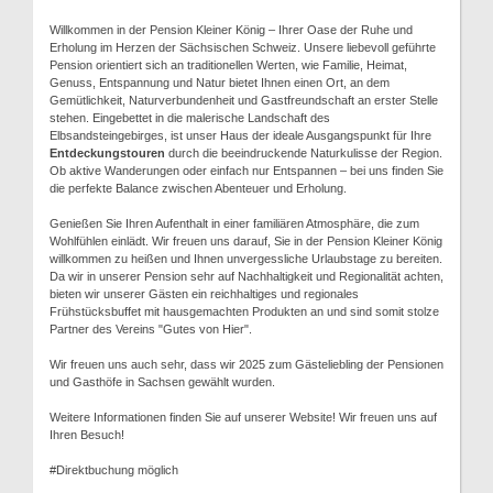
Willkommen in der Pension Kleiner König – Ihrer Oase der Ruhe und
Erholung im Herzen der Sächsischen Schweiz. Unsere liebevoll geführte
Pension orientiert sich an traditionellen Werten, wie Familie, Heimat,
Genuss, Entspannung und Natur bietet Ihnen einen Ort, an dem
Gemütlichkeit, Naturverbundenheit und Gastfreundschaft an erster Stelle
stehen. Eingebettet in die malerische Landschaft des
Elbsandsteingebirges, ist unser Haus der ideale Ausgangspunkt für Ihre
Entdeckungstouren
durch die beeindruckende Naturkulisse der Region.
Ob aktive Wanderungen oder einfach nur Entspannen – bei uns finden Sie
die perfekte Balance zwischen Abenteuer und Erholung.
Genießen Sie Ihren Aufenthalt in einer familiären Atmosphäre, die zum
Wohlfühlen einlädt. Wir freuen uns darauf, Sie in der Pension Kleiner König
willkommen zu heißen und Ihnen unvergessliche Urlaubstage zu bereiten.
Da wir in unserer Pension sehr auf Nachhaltigkeit und Regionalität achten,
bieten wir unserer Gästen ein reichhaltiges und regionales
Frühstücksbuffet mit hausgemachten Produkten an und sind somit stolze
Partner des Vereins "Gutes von Hier".
Wir freuen uns auch sehr, dass wir 2025 zum Gästeliebling der Pensionen
und Gasthöfe in Sachsen gewählt wurden.
Weitere Informationen finden Sie auf unserer Website! Wir freuen uns auf
Ihren Besuch!
#Direktbuchung möglich