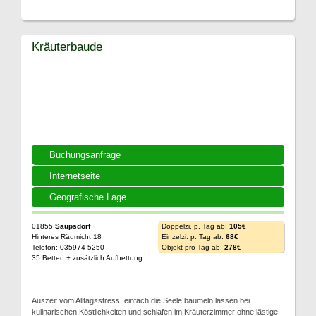
Kräuterbaude
Buchungsanfrage
Internetseite
Geografische Lage
01855
Saupsdorf
Doppelzi. p. Tag ab:
105€
Hinteres Räumicht 18
Einzelzi. p. Tag ab:
68€
Telefon: 035974 5250
Objekt pro Tag ab:
278€
35 Betten + zusätzlich Aufbettung
Auszeit vom Alltagsstress, einfach die Seele baumeln lassen bei
kulinarischen Köstlichkeiten und schlafen im Kräuterzimmer ohne lästige