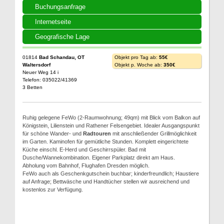
Buchungsanfrage
Internetseite
Geografische Lage
01814
Bad Schandau, OT
Objekt pro Tag ab:
55€
Waltersdorf
Objekt p. Woche ab:
350€
Neuer Weg 14 i
Telefon: 035022/41369
3 Betten
Ruhig gelegene FeWo (2-Raumwohnung; 49qm) mit Blick vom Balkon auf
Königstein, Lilienstein und Rathener Felsengebiet. Idealer Ausgangspunkt
für schöne Wander- und
Radtouren
mit anschließender Grillmöglichkeit
im Garten. Kaminofen für gemütliche Stunden. Komplett eingerichtete
Küche einschl. E-Herd und Geschirrspüler. Bad mit
Dusche/Wannekombination. Eigener Parkplatz direkt am Haus.
Abholung vom Bahnhof, Flughafen Dresden möglich.
FeWo auch als Geschenkgutschein buchbar; kinderfreundlich; Haustiere
auf Anfrage; Bettwäsche und Handtücher stellen wir ausreichend und
kostenlos zur Verfügung.