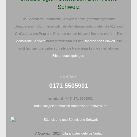
Schweiz
Die Sächsisch-Böhmische Schweiz ist eine grenzübergreifende
Urlaubsregion. Durch eine optimale Verkehrsanbindung über die A17 sind
Großstädte wie Prag und Dresden nur ein bis zwei Stunden entfernt. Die
Sächsische Schweiz
bildet gemeinsam mit der
Böhmischen Schweiz
eine
großflächige, grenzüberschreitende Nationalparkzone innerhalb des
Elbsandsteingebirges
.
KONTAKT
0171 5505901
International: (+49) 171 5505901
redaktion(at)saechsisch-boehmische-schweiz.de
© Copyright 2026,
Elbsandsteingebirge Verlag