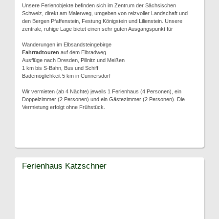
Unsere Ferienobjekte befinden sich im Zentrum der Sächsischen
Schweiz, direkt am Malerweg, umgeben von reizvoller Landschaft und
den Bergen Pfaffenstein, Festung Königstein und Lilienstein. Unsere
zentrale, ruhige Lage bietet einen sehr guten Ausgangspunkt für
Wanderungen im Elbsandsteingebirge
Fahrradtouren
auf dem Elbradweg
Ausflüge nach Dresden, Pillnitz und Meißen
1 km bis S-Bahn, Bus und Schiff
Bademöglichkeit 5 km in Cunnersdorf
Wir vermieten (ab 4 Nächte) jeweils 1 Ferienhaus (4 Personen), ein
Doppelzimmer (2 Personen) und ein Gästezimmer (2 Personen). Die
Vermietung erfolgt ohne Frühstück.
Ferienhaus Katzschner