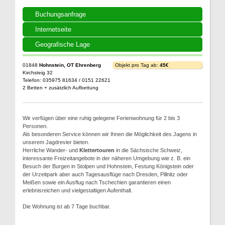
Buchungsanfrage
Internetseite
Geografische Lage
01848
Hohnstein, OT Ehrenberg
Objekt pro Tag ab:
45€
Kirchsteig 32
Telefon: 035975 81634 / 0151 22621
2 Betten + zusätzlich Aufbettung
Wir verfügen über eine ruhig gelegene Ferienwohnung für 2 bis 3
Personen.
Als besonderen Service können wir Ihnen die Möglichkeit des Jagens in
unserem Jagdrevier bieten.
Herrliche Wander- und
Klettertouren
in die Sächsische Schweiz,
interessante Freizeitangebote in der näheren Umgebung wie z. B. ein
Besuch der Burgen in Stolpen und Hohnstein, Festung Königstein oder
der Urzeitpark aber auch Tagesausflüge nach Dresden, Pillnitz oder
Meißen sowie ein Ausflug nach Tschechien garantieren einen
erlebnisreichen und vielgestaltigen Aufenthalt.
Die Wohnung ist ab 7 Tage buchbar.