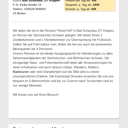
01814
Bad Schandau, OT Krippen
Person pro Tag ab:
50€
F.-G.-Keller-Straße 15
Doppelzi. p. Tag ab:
100€
Telefon: 035028 859600
Einzelzi. p. Tag ab:
65€
15 Betten
Wir laden Sie ein in die Pension "Hönel Hof" in Bad Schandau OT Krippen,
im Herzen der Sächsischen Schweiz gelegen. Wir bieten Ihnen 2
Zweibettzimmer und 1 Vierbettzimmer zur Übernachtung mit Frühstück.
Sollten Sie auf Fahrradtour sein, finden Sie bei uns auch ein preiswertes
Bikerquartier bis 4 Personen.
Unsere Pension ist ein idealer Ausgangspunkt für Wanderungen zu allen
Sehenswürdigkeiten der Sächsischen- und Böhmischen Schweiz. Die
einzigartige Natur- und Felsenlandschaft bietet alle Voraussetzungen für
einen erholsamen und auch aktiven Urlaub. Wandern, Klettern,
Radtouren
oder eine Dampferfahrt auf der Elbe wird zu einem
unvergesslichen Erlebnis. Die Kunststadt Dresden erreichen Sie von uns
bequem im S-Bahnverkehr und bis zur Grenze nach Tschechien sind es
nur wenige Kilometer.
Wir freuen uns auf Ihren Besuch!