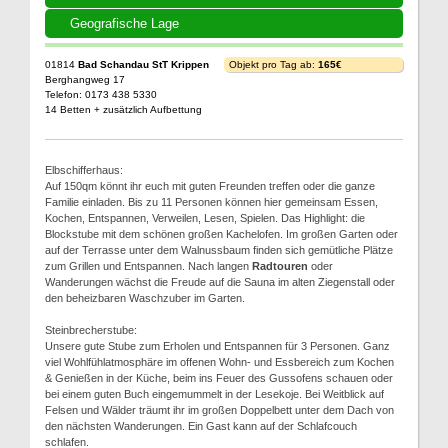
Geografische Lage
01814
Bad Schandau StT Krippen
Objekt pro Tag ab:
165€
Berghangweg 17
Telefon: 0173 438 5330
14 Betten + zusätzlich Aufbettung
Elbschifferhaus:
Auf 150qm könnt ihr euch mit guten Freunden treffen oder die ganze
Familie einladen. Bis zu 11 Personen können hier gemeinsam Essen,
Kochen, Entspannen, Verweilen, Lesen, Spielen. Das Highlight: die
Blockstube mit dem schönen großen Kachelofen. Im großen Garten oder
auf der Terrasse unter dem Walnussbaum finden sich gemütliche Plätze
zum Grillen und Entspannen. Nach langen
Radtouren
oder
Wanderungen wächst die Freude auf die Sauna im alten Ziegenstall oder
den beheizbaren Waschzuber im Garten.
Steinbrecherstube:
Unsere gute Stube zum Erholen und Entspannen für 3 Personen. Ganz
viel Wohlfühlatmosphäre im offenen Wohn- und Essbereich zum Kochen
& Genießen in der Küche, beim ins Feuer des Gussofens schauen oder
bei einem guten Buch eingemummelt in der Lesekoje. Bei Weitblick auf
Felsen und Wälder träumt ihr im großen Doppelbett unter dem Dach von
den nächsten Wanderungen. Ein Gast kann auf der Schlafcouch
schlafen.