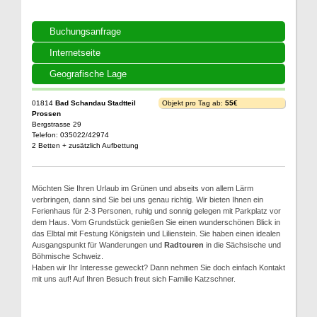
Buchungsanfrage
Internetseite
Geografische Lage
01814
Bad Schandau Stadtteil
Objekt pro Tag ab:
55€
Prossen
Bergstrasse 29
Telefon: 035022/42974
2 Betten + zusätzlich Aufbettung
Möchten Sie Ihren Urlaub im Grünen und abseits von allem Lärm
verbringen, dann sind Sie bei uns genau richtig. Wir bieten Ihnen ein
Ferienhaus für 2-3 Personen, ruhig und sonnig gelegen mit Parkplatz vor
dem Haus. Vom Grundstück genießen Sie einen wunderschönen Blick in
das Elbtal mit Festung Königstein und Lilienstein. Sie haben einen idealen
Ausgangspunkt für Wanderungen und
Radtouren
in die Sächsische und
Böhmische Schweiz.
Haben wir Ihr Interesse geweckt? Dann nehmen Sie doch einfach Kontakt
mit uns auf! Auf Ihren Besuch freut sich Familie Katzschner.