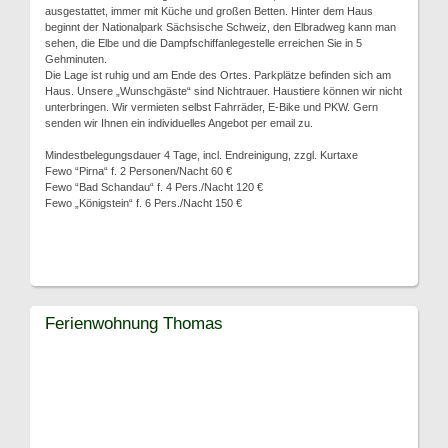
ausgestattet, immer mit Küche und großen Betten. Hinter dem Haus
beginnt der Nationalpark Sächsische Schweiz, den Elbradweg kann man
sehen, die Elbe und die Dampfschiffanlegestelle erreichen Sie in 5
Gehminuten.
Die Lage ist ruhig und am Ende des Ortes. Parkplätze befinden sich am
Haus. Unsere „Wunschgäste“ sind Nichtrauer. Haustiere können wir nicht
unterbringen. Wir vermieten selbst Fahrräder, E-Bike und PKW. Gern
senden wir Ihnen ein individuelles Angebot per email zu.
Mindestbelegungsdauer 4 Tage, incl. Endreinigung, zzgl. Kurtaxe
Fewo “Pirna“ f. 2 Personen/Nacht 60 €
Fewo “Bad Schandau“ f. 4 Pers./Nacht 120 €
Fewo „Königstein“ f. 6 Pers./Nacht 150 €
Ferienwohnung Thomas