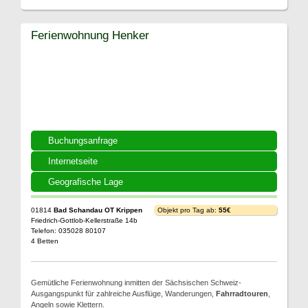
Ferienwohnung Henker
Buchungsanfrage
Internetseite
Geografische Lage
01814
Bad Schandau OT Krippen
Objekt pro Tag ab:
55€
Friedrich-Gottlob-Kellerstraße 14b
Telefon: 035028 80107
4 Betten
Gemütliche Ferienwohnung inmitten der Sächsischen Schweiz-
Ausgangspunkt für zahlreiche Ausflüge, Wanderungen,
Fahrradtouren
,
Angeln sowie Klettern.