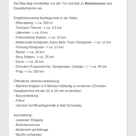
Die Elbe liegt unmittelbar vor der Tür und lädt zu
Bootstouren
und
Dampferfahrten ein.
Empfehlenswerte Ausflugsziele in der Nähe:
- Elberadweg -> ca. 500 m
- Toskana-Therme -> ca. 4,5 km
- Lilienstein -> ca. 6 km
- Felsenbühne Rathen -> ca. 10 km
- Kletterwald Königstein; Kanu-Aktiv-Tours Königstein -> ca. 11 km
- Festung Königstein -> ca. 12 km
- Bastei -> ca. 18 km
- Burg Stolpen -> ca. 25 km
- Decin -> ca. 26 km
- Dresden (Frauenkirche, Semperoper, Zwinger...) -> ca. 45 km
- Prag -> ca. 150 km
Öffentliche Verkehrsanbindung:
- Bahnhof Krippen in 8 Minuten fußläufig zu erreichen (Dresden
Hauptbahnhof mit der S1 in 50 min erreichbar)
- Busverbindung
- Fähre
- nächste Schiffsanlegestelle in Bad Schandau
Ausstattung:
- separater Eingang
- Brötchenservice
- Kinderbett auf Anfrage
- WLAN vorhanden