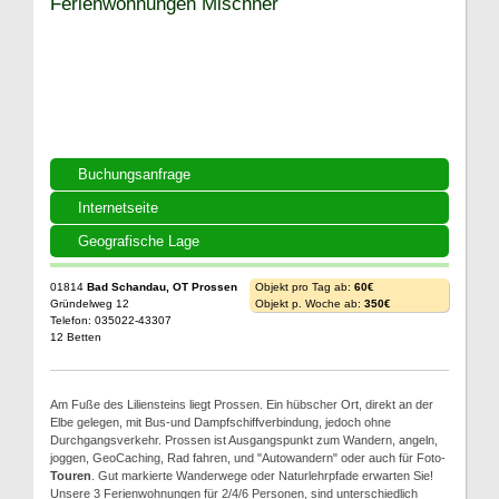
Ferienwohnungen Mischner
Buchungsanfrage
Internetseite
Geografische Lage
01814
Bad Schandau, OT Prossen
Objekt pro Tag ab:
60€
Gründelweg 12
Objekt p. Woche ab:
350€
Telefon: 035022-43307
12 Betten
Am Fuße des Liliensteins liegt Prossen. Ein hübscher Ort, direkt an der
Elbe gelegen, mit Bus-und Dampfschiffverbindung, jedoch ohne
Durchgangsverkehr. Prossen ist Ausgangspunkt zum Wandern, angeln,
joggen, GeoCaching, Rad fahren, und "Autowandern" oder auch für Foto-
Touren
. Gut markierte Wanderwege oder Naturlehrpfade erwarten Sie!
Unsere 3 Ferienwohnungen für 2/4/6 Personen, sind unterschiedlich