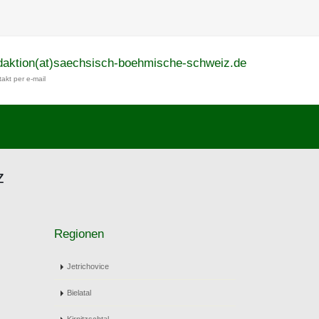
daktion(at)saechsisch-boehmische-schweiz.de
akt per e-mail
z
Regionen
Jetrichovice
Bielatal