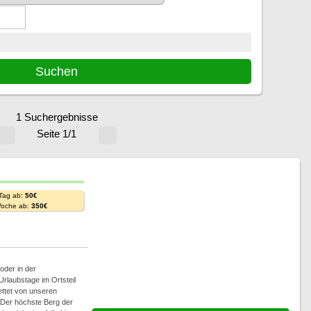
1 Suchergebnisse
Seite 1/1
 Tag ab:
50€
Woche ab:
350€
oder in der
rlaubstage im Ortsteil
ettet von unseren
 Der höchste Berg der