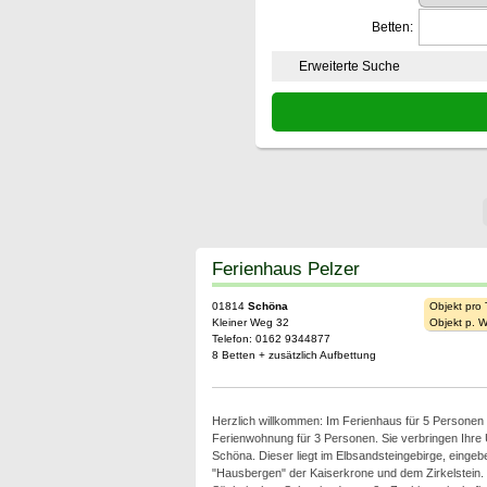
Betten:
Erweiterte Suche
Ferienhaus Pelzer
01814
Schöna
Objekt pro
Kleiner Weg 32
Objekt p. 
Telefon: 0162 9344877
8 Betten + zusätzlich Aufbettung
Herzlich willkommen: Im Ferienhaus für 5 Personen 
Ferienwohnung für 3 Personen. Sie verbringen Ihre U
Schöna. Dieser liegt im Elbsandsteingebirge, eingeb
"Hausbergen" der Kaiserkrone und dem Zirkelstein.