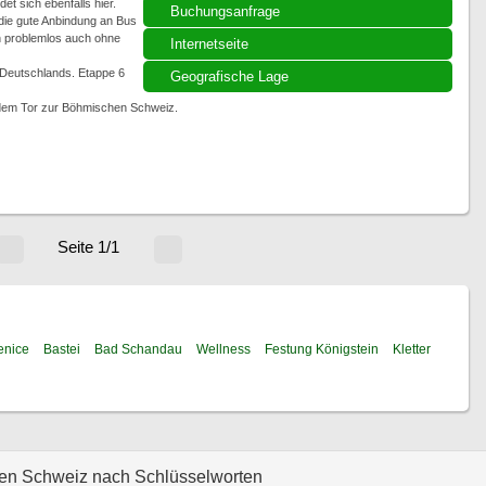
t sich ebenfalls hier.
Buchungsanfrage
ie gute Anbindung an Bus
n problemlos auch ohne
Internetseite
Deutschlands. Etappe 6
Geografische Lage
dem Tor zur Böhmischen Schweiz.
Seite 1/1
nice
Bastei
Bad Schandau
Wellness
Festung Königstein
Kletter
hen Schweiz nach Schlüsselworten