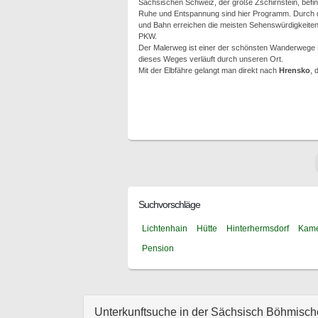
Sächsischen Schweiz, der große Zschirnstein, befinde
Ruhe und Entspannung sind hier Programm. Durch d
und Bahn erreichen die meisten Sehenswürdigkeite
PKW.
Der Malerweg ist einer der schönsten Wanderwege 
dieses Weges verläuft durch unseren Ort.
Mit der Elbfähre gelangt man direkt nach
Hrensko
, 
Suchvorschläge
Lichtenhain
Hütte
Hinterhermsdorf
Kame
Pension
Unterkunftsuche in der Sächsisch Böhmisc