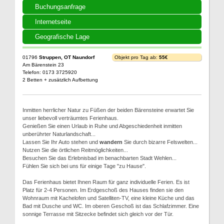
Buchungsanfrage
Internetseite
Geografische Lage
01796
Struppen, OT Naundorf
Objekt pro Tag ab:
55€
Am Bärenstein 23
Telefon: 0173 3725920
2 Betten + zusätzlich Aufbettung
Inmitten herrlicher Natur zu Füßen der beiden Bärensteine erwartet Sie
unser liebevoll verträumtes Ferienhaus.
Genießen Sie einen Urlaub in Ruhe und Abgeschiedenheit inmitten
unberührter Naturlandschaft...
Lassen Sie Ihr Auto stehen und
wandern
Sie durch bizarre Felswelten...
Nutzen Sie die örtlichen Reitmöglichkeiten...
Besuchen Sie das Erlebnisbad im benachbarten Stadt Wehlen...
Fühlen Sie sich bei uns für einige Tage "zu Hause".
Das Ferienhaus bietet Ihnen Raum für ganz individuelle Ferien. Es ist
Platz für 2-4 Personen. Im Erdgeschoß des Hauses finden sie den
Wohnraum mit Kachelofen und Satelliten-TV, eine kleine Küche und das
Bad mit Dusche und WC. Im oberen Geschoß ist das Schlafzimmer. Eine
sonnige Terrasse mit Sitzecke befindet sich gleich vor der Tür.