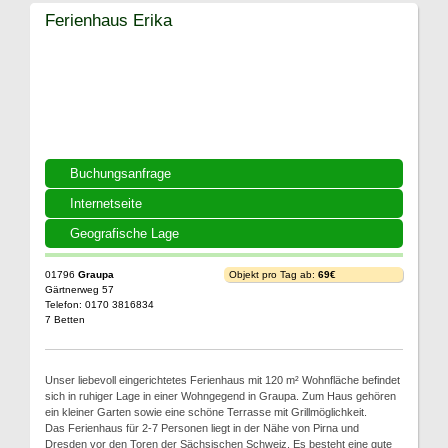
Ferienhaus Erika
Buchungsanfrage
Internetseite
Geografische Lage
01796
Graupa
Objekt pro Tag ab:
69€
Gärtnerweg 57
Telefon: 0170 3816834
7 Betten
Unser liebevoll eingerichtetes Ferienhaus mit 120 m² Wohnfläche befindet
sich in ruhiger Lage in einer Wohngegend in Graupa. Zum Haus gehören
ein kleiner Garten sowie eine schöne Terrasse mit Grillmöglichkeit.
Das Ferienhaus für 2-7 Personen liegt in der Nähe von Pirna und
Dresden vor den Toren der Sächsischen Schweiz. Es besteht eine gute