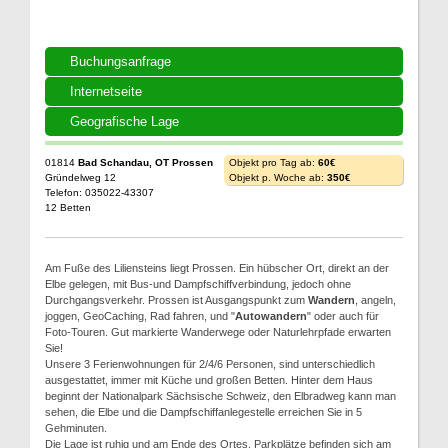
Buchungsanfrage
Internetseite
Geografische Lage
01814
Bad Schandau, OT Prossen
Objekt pro Tag ab:
60€
Gründelweg 12
Objekt p. Woche ab:
350€
Telefon: 035022-43307
12 Betten
Am Fuße des Liliensteins liegt Prossen. Ein hübscher Ort, direkt an der
Elbe gelegen, mit Bus-und Dampfschiffverbindung, jedoch ohne
Durchgangsverkehr. Prossen ist Ausgangspunkt zum
Wandern
, angeln,
joggen, GeoCaching, Rad fahren, und "
Autowandern
" oder auch für
Foto-Touren. Gut markierte Wanderwege oder Naturlehrpfade erwarten
Sie!
Unsere 3 Ferienwohnungen für 2/4/6 Personen, sind unterschiedlich
ausgestattet, immer mit Küche und großen Betten. Hinter dem Haus
beginnt der Nationalpark Sächsische Schweiz, den Elbradweg kann man
sehen, die Elbe und die Dampfschiffanlegestelle erreichen Sie in 5
Gehminuten.
Die Lage ist ruhig und am Ende des Ortes. Parkplätze befinden sich am