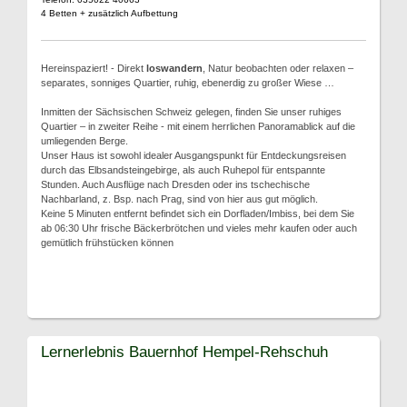
4 Betten + zusätzlich Aufbettung
Hereinspaziert! - Direkt
loswandern
, Natur beobachten oder relaxen –
separates, sonniges Quartier, ruhig, ebenerdig zu großer Wiese …
Inmitten der Sächsischen Schweiz gelegen, finden Sie unser ruhiges
Quartier – in zweiter Reihe - mit einem herrlichen Panoramablick auf die
umliegenden Berge.
Unser Haus ist sowohl idealer Ausgangspunkt für Entdeckungsreisen
durch das Elbsandsteingebirge, als auch Ruhepol für entspannte
Stunden. Auch Ausflüge nach Dresden oder ins tschechische
Nachbarland, z. Bsp. nach Prag, sind von hier aus gut möglich.
Keine 5 Minuten entfernt befindet sich ein Dorfladen/Imbiss, bei dem Sie
ab 06:30 Uhr frische Bäckerbrötchen und vieles mehr kaufen oder auch
gemütlich frühstücken können
Lernerlebnis Bauernhof Hempel-Rehschuh