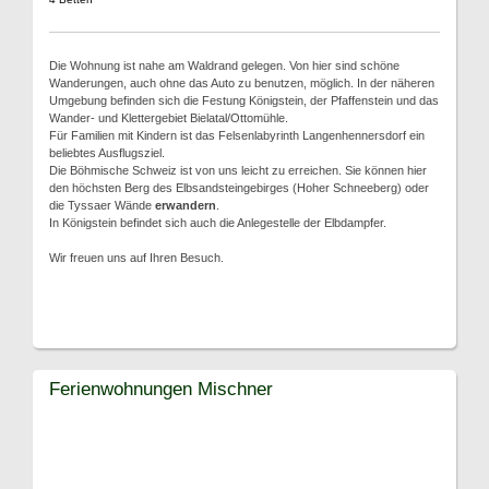
Die Wohnung ist nahe am Waldrand gelegen. Von hier sind schöne
Wanderungen, auch ohne das Auto zu benutzen, möglich. In der näheren
Umgebung befinden sich die Festung Königstein, der Pfaffenstein und das
Wander- und Klettergebiet Bielatal/Ottomühle.
Für Familien mit Kindern ist das Felsenlabyrinth Langenhennersdorf ein
beliebtes Ausflugsziel.
Die Böhmische Schweiz ist von uns leicht zu erreichen. Sie können hier
den höchsten Berg des Elbsandsteingebirges (Hoher Schneeberg) oder
die Tyssaer Wände
erwandern
.
In Königstein befindet sich auch die Anlegestelle der Elbdampfer.
Wir freuen uns auf Ihren Besuch.
Ferienwohnungen Mischner