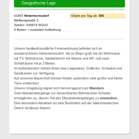
Geografische Lage
01855
Hinterhermsdorf
Objekt pro Tag ab:
30€
Weifbergstraße 2
Telefon: 035974 50243
6 Betten + zusätzlich Aufbettung
Unsere familienfreundliche Ferienwohnung befindet sich im
wunderschönen Hinterhermsdorf. Sie ist 80qm groß hat ein Wohnraum
mit TV, Wohnküche, Sanitärberich mit Wanne und WC und zwei
Schlafräume mit je 3 Betten.
Im Außenbereich stehen ihnen eine Liegewiese, Grillecke, Schaukel und
Sandkasten zur Verfügung.
Auf unserem Bauernhof können Kinder außerdem viele große und kleine
Tiere entdecken.
Unsere Umgebung eignet sich hervorragend zum
Wandern
.
Zwei Wanderübergänge zur benachbarten Böhmischen Schweiz
ermöglichen es, diesen Teil des Elbsandsteingebirges zu
erwandern
.
Eine besondere Attraktion ist eine Bootsfahrt auf der wildromantischen
Obere-Schleuse-Klamm.