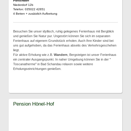
Porschdorf
Niederdorf 12b
Telefon: 035022 42651
4 Betten + zusätzlich Aufbettung
Besuchen Sie unser idyllisch, ruhig gelegenes Ferienhaus mit Bergblick
und genießen Sie Natur pur. Ungestört können Sie sich im separaten
Ferienhaus auf eigenem Grundstück erholen. Auch Ihre Kinder sind bei
uns gut aufgehoben, da das Ferienhaus abseits des Verkehrsgeschehen
liegt.
Für aktive Erholung wie z.B.
Wandern
, Bergsteigen ist unser Ferienhaus
ein zentraler Ausgangspunkt. In naher Umgebung können Sie in der "
Toscanatherme" in Bad Schandau relaxen sowie weitere
Erholungseinrichtungen genießen.
Pension Hönel-Hof