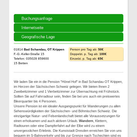
Buchungsanfrage
Internetseite
Geografische Lage
01814
Bad Schandau, OT Krippen
Person pro Tag ab:
50€
F.-G.-Keller-Straße 15
Doppelzi. p. Tag ab:
100€
Telefon: 035028 859600
Einzelzi. p. Tag ab:
65€
15 Betten
Wir laden Sie ein in die Pension "Hönel Hof" in Bad Schandau OT Krippen,
im Herzen der Sächsischen Schweiz gelegen. Wir bieten Ihnen 2
Zweibettzimmer und 1 Vierbettzimmer zur Übernachtung mit Frühstück.
Sollten Sie auf Fahrradtour sein, finden Sie bei uns auch ein preiswertes
Bikerquartier bis 4 Personen.
Unsere Pension ist ein idealer Ausgangspunkt für Wanderungen zu allen
Sehenswürdigkeiten der Sächsischen- und Böhmischen Schweiz. Die
einzigartige Natur- und Felsenlandschaft bietet alle Voraussetzungen für
einen erholsamen und auch aktiven Urlaub.
Wandern
, Klettern,
Radtouren oder eine Dampferfahrt auf der Elbe wird zu einem
unvergesslichen Erlebnis. Die Kunststadt Dresden erreichen Sie von uns
bequem im S-Bahnverkehr und bis zur Grenze nach Tschechien sind es