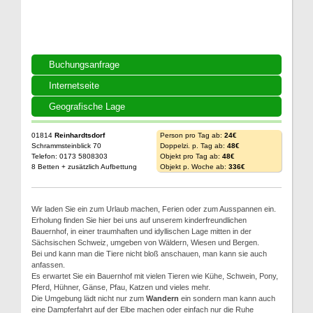
Buchungsanfrage
Internetseite
Geografische Lage
01814
Reinhardtsdorf
Person pro Tag ab:
24€
Schrammsteinblick 70
Doppelzi. p. Tag ab:
48€
Telefon: 0173 5808303
Objekt pro Tag ab:
48€
8 Betten + zusätzlich Aufbettung
Objekt p. Woche ab:
336€
Wir laden Sie ein zum Urlaub machen, Ferien oder zum Ausspannen ein.
Erholung finden Sie hier bei uns auf unserem kinderfreundlichen
Bauernhof, in einer traumhaften und idyllischen Lage mitten in der
Sächsischen Schweiz, umgeben von Wäldern, Wiesen und Bergen.
Bei und kann man die Tiere nicht bloß anschauen, man kann sie auch
anfassen.
Es erwartet Sie ein Bauernhof mit vielen Tieren wie Kühe, Schwein, Pony,
Pferd, Hühner, Gänse, Pfau, Katzen und vieles mehr.
Die Umgebung lädt nicht nur zum
Wandern
ein sondern man kann auch
eine Dampferfahrt auf der Elbe machen oder einfach nur die Ruhe