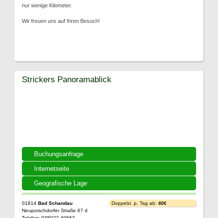
nur wenige Kilometer.
Wir freuen uns auf Ihren Besuch!
Strickers Panoramablick
Buchungsanfrage
Internetseite
Geografische Lage
01814
Bad Schandau
Doppelzi. p. Tag ab:
40€
Neuporschdorfer Straße 67 d
Telefon: 035022 40663