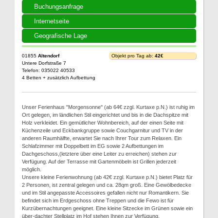
Buchungsanfrage
Internetseite
Geografische Lage
01855
Altendorf
Objekt pro Tag ab:
42€
Untere Dorfstraße 7
Telefon: 035022 40533
4 Betten + zusätzlich Aufbettung
Unser Ferienhaus "Morgensonne" (ab 64€ zzgl. Kurtaxe p.N.) ist ruhig im
Ort gelegen, im ländlichen Stil eingerichtet und bis in die Dachspitze mit
Holz verkleidet. Ein gemütlicher Wohnbereich, auf der einen Seite mit
Küchenzeile und Eckbankgruppe sowie Couchgarnitur und TV in der
anderen Raumhälfte, erwartet Sie nach Ihrer Tour zum Relaxen. Ein
Schlafzimmer mit Doppelbett im EG sowie 2 Aufbettungen im
Dachgeschoss,(letztere über eine Leiter zu erreichen) stehen zur
Verfügung. Auf der Terrasse mit Gartenmöbeln ist Grillen jederzeit
möglich.
Unsere kleine Ferienwohnung (ab 42€ zzgl. Kurtaxe p.N.) bietet Platz für
2 Personen, ist zentral gelegen und ca. 28qm groß. Eine Gewölbedecke
und im Stil angepasste Accessoires gefallen nicht nur Romantikern. Sie
befindet sich im Erdgeschoss ohne Treppen und die Fewo ist für
Kurzübernachtungen geeignet. Eine kleine Sitzecke im Grünen sowie ein
über-dachter Stellplatz im Hof stehen Ihnen zur Verfügung.