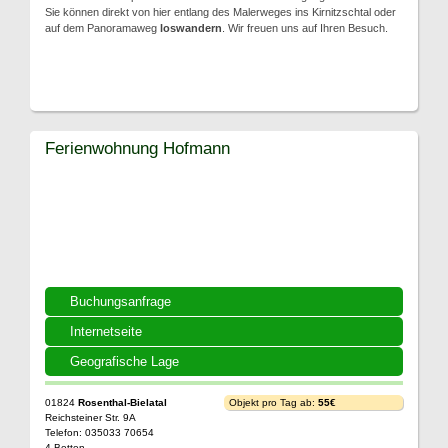
Sie können direkt von hier entlang des Malerweges ins Kirnitzschtal oder
auf dem Panoramaweg
loswandern
. Wir freuen uns auf Ihren Besuch.
Ferienwohnung Hofmann
Buchungsanfrage
Internetseite
Geografische Lage
01824
Rosenthal-Bielatal
Objekt pro Tag ab:
55€
Reichsteiner Str. 9A
Telefon: 035033 70654
4 Betten