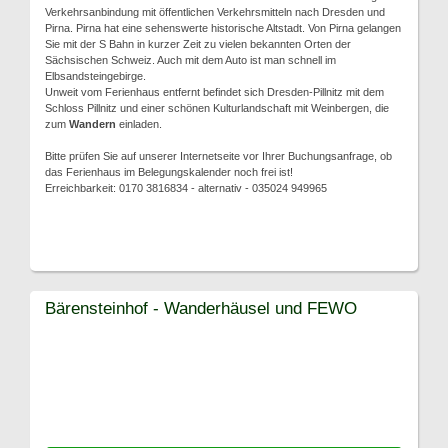
Verkehrsanbindung mit öffentlichen Verkehrsmitteln nach Dresden und
Pirna. Pirna hat eine sehenswerte historische Altstadt. Von Pirna gelangen
Sie mit der S Bahn in kurzer Zeit zu vielen bekannten Orten der
Sächsischen Schweiz. Auch mit dem Auto ist man schnell im
Elbsandsteingebirge.
Unweit vom Ferienhaus entfernt befindet sich Dresden-Pillnitz mit dem
Schloss Pillnitz und einer schönen Kulturlandschaft mit Weinbergen, die
zum
Wandern
einladen.
Bitte prüfen Sie auf unserer Internetseite vor Ihrer Buchungsanfrage, ob
das Ferienhaus im Belegungskalender noch frei ist!
Erreichbarkeit: 0170 3816834 - alternativ - 035024 949965
Bärensteinhof - Wanderhäusel und FEWO