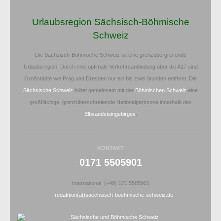
Urlaubsregion Sächsisch-Böhmische
Schweiz
Die Sächsisch-Böhmische Schweiz ist eine grenzübergreifende
Urlaubsregion. Durch eine optimale Verkehrsanbindung über die A17 sind
Großstädte wie Prag und Dresden nur ein bis zwei Stunden entfernt. Die
Sächsische Schweiz
bildet gemeinsam mit der
Böhmischen Schweiz
eine
großflächige, grenzüberschreitende Nationalparkzone innerhalb des
Elbsandsteingebirges
.
KONTAKT
0171 5505901
International: (+49) 171 5505901
redaktion(at)saechsisch-boehmische-schweiz.de