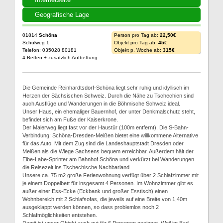
Geografische Lage
01814
Schöna
Person pro Tag ab:
22,50€
Schulweg 1
Objekt pro Tag ab:
45€
Telefon: 035028 80181
Objekt p. Woche ab:
315€
4 Betten + zusätzlich Aufbettung
Die Gemeinde Reinhardtsdorf-Schöna liegt sehr ruhig und idyllisch im
Herzen der Sächsischen Schweiz. Durch die Nähe zu Tschechien sind
auch Ausflüge und Wanderungen in die Böhmische Schweiz ideal.
Unser Haus, ein ehemaliger Bauernhof, der unter Denkmalschutz steht,
befindet sich am Fuße der Kaiserkrone.
Der Malerweg liegt fast vor der Haustür (100m entfernt). Die S-Bahn-
Verbindung: Schöna-Dresden-Meißen bietet eine willkommene Alternative
für das Auto. Mit dem Zug sind die Landeshauptstadt Dresden oder
Meißen als die Wiege Sachsens bequem erreichbar. Außerdem hält der
Elbe-Labe-Sprinter am Bahnhof Schöna und verkürzt bei Wanderungen
die Reisezeit ins Tschechische Nachbarland.
Unsere ca. 75 m2 große Ferienwohnung verfügt über 2 Schlafzimmer mit
je einem Doppelbett für insgesamt 4 Personen. Im Wohnzimmer gibt es
außer einer Ess-Ecke (Eckbank und großer Esstisch) einen
Wohnbereich mit 2 Schlafsofas, die jeweils auf eine Breite von 1,40m
ausgeklappt werden können, so dass problemlos noch 2
Schlafmöglichkeiten entstehen.