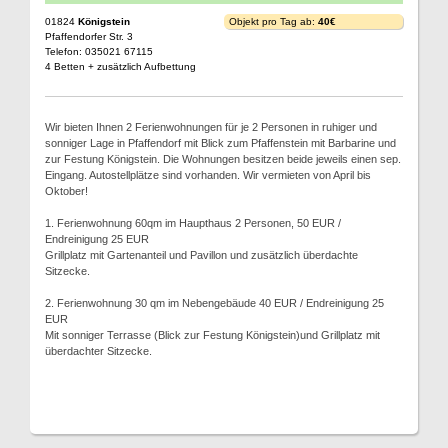
01824
Königstein
Objekt pro Tag ab:
40€
Pfaffendorfer Str. 3
Telefon: 035021 67115
4 Betten + zusätzlich Aufbettung
Wir bieten Ihnen 2 Ferienwohnungen für je 2 Personen in ruhiger und
sonniger Lage in Pfaffendorf mit Blick zum Pfaffenstein mit Barbarine und
zur Festung Königstein. Die Wohnungen besitzen beide jeweils einen sep.
Eingang. Autostellplätze sind vorhanden. Wir vermieten von April bis
Oktober!
1. Ferienwohnung 60qm im Haupthaus 2 Personen, 50 EUR /
Endreinigung 25 EUR
Grillplatz mit Gartenanteil und Pavillon und zusätzlich überdachte
Sitzecke.
2. Ferienwohnung 30 qm im Nebengebäude 40 EUR / Endreinigung 25
EUR
Mit sonniger Terrasse (Blick zur Festung Königstein)und Grillplatz mit
überdachter Sitzecke.