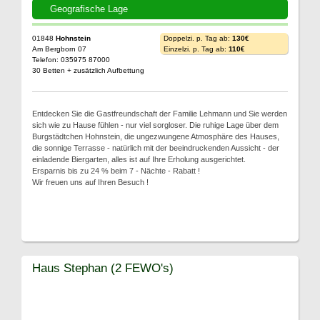
Geografische Lage
01848
Hohnstein
Doppelzi. p. Tag ab:
130€
Am Bergborn 07
Einzelzi. p. Tag ab:
110€
Telefon: 035975 87000
30 Betten + zusätzlich Aufbettung
Entdecken Sie die Gastfreundschaft der Familie Lehmann und Sie werden
sich wie zu Hause fühlen - nur viel sorgloser. Die ruhige Lage über dem
Burgstädtchen Hohnstein, die ungezwungene Atmosphäre des Hauses,
die sonnige Terrasse - natürlich mit der beeindruckenden Aussicht - der
einladende Biergarten, alles ist auf Ihre Erholung ausgerichtet.
Ersparnis bis zu 24 % beim 7 - Nächte - Rabatt !
Wir freuen uns auf Ihren Besuch !
Haus Stephan (2 FEWO's)