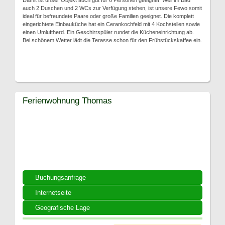
Damit ist unser Objekt auch gut für 6 Personen geeignet. Weil im Bad
auch 2 Duschen und 2 WCs zur Verfügung stehen, ist unsere Fewo somit
ideal für befreundete Paare oder große Familien geeignet. Die komplett
eingerichtete Einbauküche hat ein Cerankochfeld mit 4 Kochstellen sowie
einen Umluftherd. Ein Geschirrspüler rundet die Kücheneinrichtung ab.
Bei schönem Wetter lädt die Terasse schon für den Frühstückskaffee ein.
Ferienwohnung Thomas
Buchungsanfrage
Internetseite
Geografische Lage