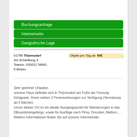
Buchungsanfrage
Internetseite
Geografische Lage
01796
Thürmsdorf
Objekt pro Tag ab:
60€
Am Schloßberg 3
Telefon: 035021 59061
6 Betten
Sehr geehrter Urlauber,
unserer Haus befindet sich in Thürmsdorf am Fuße der Festung
Königstein. Ihnen stehen 2 Ferienwohnungen zur Verfügung (Vermietung
ab 5 Nächte).
Unser kleiner Ort ist ein idealer Ausgangspunkt für Wanderungen in das
Elbsandsteingebirge, sowie für Ausflüge nach Pirna, Dresden, Meißen,... .
Weitere Informationen finden Sie auf unserer Internetseite.