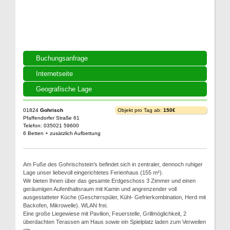
Buchungsanfrage
Internetseite
Geografische Lage
01824
Gohrisch
Objekt pro Tag ab:
150€
Pfaffendorfer Straße 61
Telefon: 035021 59600
6 Betten + zusätzlich Aufbettung
Am Fuße des Gohrischstein's befindet sich in zentraler, dennoch ruhiger
Lage unser liebevoll eingerichtetes Ferienhaus (155 m²).
Wir bieten Ihnen über das gesamte Erdgeschoss 3 Zimmer und einen
geräumigen Aufenthaltsraum mit Kamin und angrenzender voll
ausgestatteter Küche (Geschirrspüler, Kühl- Gefrierkombination, Herd mit
Backofen, Mikrowelle). WLAN frei.
Eine große Liegewiese mit Pavilion, Feuerstelle, Grillmöglichkeit, 2
überdachten Terassen am Haus sowie ein Spielplatz laden zum Verweilen