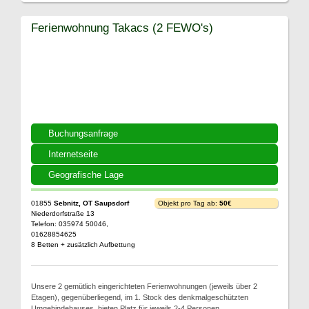
Ferienwohnung Takacs (2 FEWO's)
Buchungsanfrage
Internetseite
Geografische Lage
01855
Sebnitz, OT Saupsdorf
Objekt pro Tag ab:
50€
Niederdorfstraße 13
Telefon: 035974 50046,
01628854625
8 Betten + zusätzlich Aufbettung
Unsere 2 gemütlich eingerichteten Ferienwohnungen (jeweils über 2
Etagen), gegenüberliegend, im 1. Stock des denkmalgeschützten
Umgebindehauses, bieten Platz für jeweils 2-4 Personen.