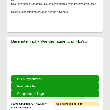
ein.
Das umzäunte Grundstück bietet Ihnen ausreichend Parkmöglichkeiten.
Unsere Mindestaufenthaltszeit beträgt 4 Nächte.
Bärensteinhof - Wanderhäusel und FEWO
Buchungsanfrage
Internetseite
Geografische Lage
01796
Struppen, OT Naundorf
Objekt pro Tag ab:
55€
Am Bärenstein 23