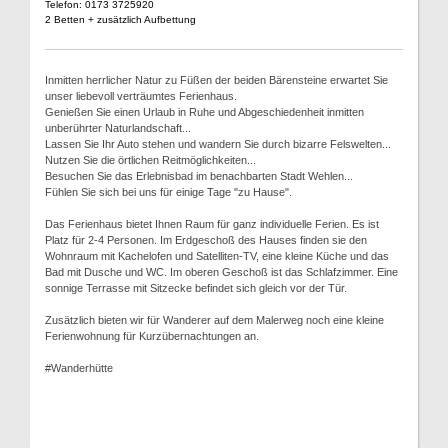
Telefon: 0173 3725920
2 Betten + zusätzlich Aufbettung
Inmitten herrlicher Natur zu Füßen der beiden Bärensteine erwartet Sie
unser liebevoll verträumtes Ferienhaus.
Genießen Sie einen Urlaub in Ruhe und Abgeschiedenheit inmitten
unberührter Naturlandschaft...
Lassen Sie Ihr Auto stehen und wandern Sie durch bizarre Felswelten...
Nutzen Sie die örtlichen Reitmöglichkeiten...
Besuchen Sie das Erlebnisbad im benachbarten Stadt Wehlen...
Fühlen Sie sich bei uns für einige Tage "zu Hause".
Das Ferienhaus bietet Ihnen Raum für ganz individuelle Ferien. Es ist
Platz für 2-4 Personen. Im Erdgeschoß des Hauses finden sie den
Wohnraum mit Kachelofen und Satelliten-TV, eine kleine Küche und das
Bad mit Dusche und WC. Im oberen Geschoß ist das Schlafzimmer. Eine
sonnige Terrasse mit Sitzecke befindet sich gleich vor der Tür.
Zusätzlich bieten wir für Wanderer auf dem Malerweg noch eine kleine
Ferienwohnung für Kurzübernachtungen an.
#Wanderhütte