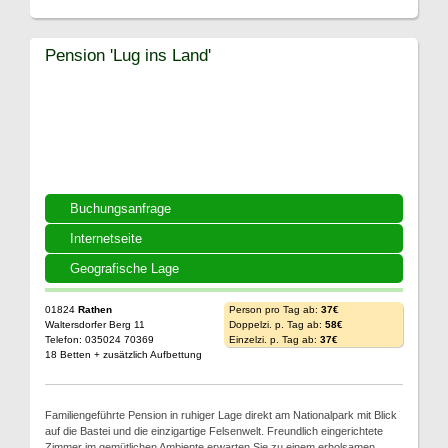
Pension 'Lug ins Land'
Buchungsanfrage
Internetseite
Geografische Lage
01824
Rathen
Person pro Tag ab:
37€
Waltersdorfer Berg 11
Doppelzi. p. Tag ab:
58€
Telefon: 035024 70369
Einzelzi. p. Tag ab:
37€
18 Betten + zusätzlich Aufbettung
Familiengeführte Pension in ruhiger Lage direkt am Nationalpark mit Blick
auf die Bastei und die einzigartige Felsenwelt. Freundlich eingerichtete
Zimmer im gemütlichen Ambiente erwarten Sie zu einem erholsamen