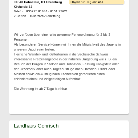
01848
Hohnstein, OT Ehrenberg
Objekt pro Tag ab:
45€
Kirchsteig 32
Telefon: 035975 81634 / 0151 22621
2 Betten + zusätzlich Aufbettung
Wir verfügen über eine ruhig gelegene Ferienwohnung für 2 bis 3
Personen.
Als besonderen Service können wir Ihnen die Möglichkeit des Jagens in
unserem Jagdrevier bieten.
Herrliche Wander- und Klettertouren in die Sächsische Schweiz,
interessante Freizeitangebote in der näheren Umgebung wie z. B. ein
Besuch der Burgen in Stolpen und Hohnstein, Festung Königstein oder
der Urzeitpark aber auch Tagesausflüge nach Dresden, Pillnitz oder
Meißen sowie ein Ausflug nach Tschechien garantieren einen
erlebnisreichen und vielgestaltigen Aufenthalt.
Die Wohnung ist ab 7 Tage buchbar.
Landhaus Gohrisch