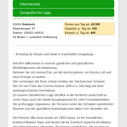
Internetseite
Geografische Lage
01824
Gohrisch
Person pro Tag ab:
43,50€
Pladerbergstr. 37
Doppelzi. p. Tag ab:
93€
Telefon: 035021 60523
Einzelzi. p. Tag ab:
85€
24 Betten + zusätzlich Aufbettung
-- Erholung für Körper und Seele in traumhafter Umgebung --
Herzlich willkommen in unserer gastlichen und gemütlichen
Wohlfühlpension mit Hotelniveau.
Nehmen Sie sich einmal Zeit, um tief durchzuatmen, um frische Luft und
neue Energie zu tanken …
Hier verbringen Sie Ihren Urlaub inmitten der Sächsischen Schweiz.
Der Ort am Fuße des Gohrischsteins (448 m ü. NN) liegt auf einer
wettergeschützten Hochebene.
Zu unserer himmlischen Lage mit Blick in die herrliche Landschaft ist
unser Haus auch der ideale Ausgangspunkt für viele Freizeitaktivitäten.
Die großzügige Liegewiese, die Terrasse unter den Schatten spendenden
Bäumen und der gemütliche Aufenthaltsraum laden zum Verweilen ein.
Die Pension Villa Irene wurde um 1900 erbaut, ist ein freundliches,
lichtdurchflutetes Haus und besitzt die für Gohrisch typische Architektur
mit vielen Fenstern, Veranden, Terrassen und Balkons. Sie ist ringsum