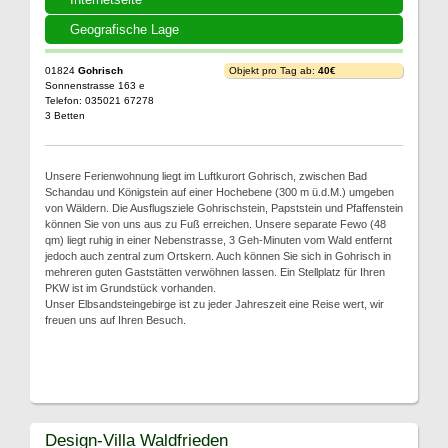
Geografische Lage
01824
Gohrisch
Objekt pro Tag ab:
40€
Sonnenstrasse 163 e
Telefon: 035021 67278
3 Betten
Unsere Ferienwohnung liegt im Luftkurort Gohrisch, zwischen Bad
Schandau und Königstein auf einer Hochebene (300 m ü.d.M.) umgeben
von Wäldern. Die Ausflugsziele Gohrischstein, Papststein und Pfaffenstein
können Sie von uns aus zu Fuß erreichen. Unsere separate Fewo (48
qm) liegt ruhig in einer Nebenstrasse, 3 Geh-Minuten vom Wald entfernt
jedoch auch zentral zum Ortskern. Auch können Sie sich in Gohrisch in
mehreren guten Gaststätten verwöhnen lassen. Ein Stellplatz für Ihren
PKW ist im Grundstück vorhanden.
Unser Elbsandsteingebirge ist zu jeder Jahreszeit eine Reise wert, wir
freuen uns auf Ihren Besuch.
Design-Villa Waldfrieden