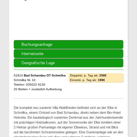
Buchungsanfrage
Internetseite
Geografische Lage
01814
Bad Schandau OT Schmilka
Doppelzi. p. Tag ab:
258€
Schmilka Nr. 10
Einzelzi. p. Tag ab:
198€
Telefon: 035022 9130
20 Betten + zusätzlich Aufbettung
Die komplett neu sanierte Villa Waldfrieden befindet sich an der Elbe in
Schmilka, einem Ortsteil von Bad Schandau, direkt neben dem Bio-Hotel
Helvetia. Ein baubiologisch saniertes Denkmal aus der Jahrhundertwende
mit prächtigen Holzbalkonen, auf der Sonnenseite der Elbe inmitten einer
2 Hektar großen Parkanlage mit eigener Elbwiese, Strand und mit Blick
auf die berühmten Schrammsteine gelegen. Eine Gartenanlage wie an den