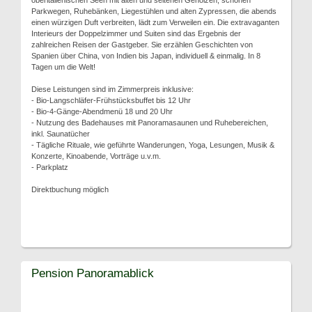
oberitalienischen Seen mit alten und seltenen Gehölzen, schönen
Parkwegen, Ruhebänken, Liegestühlen und alten Zypressen, die abends
einen würzigen Duft verbreiten, lädt zum Verweilen ein. Die extravaganten
Interieurs der Doppelzimmer und Suiten sind das Ergebnis der
zahlreichen Reisen der Gastgeber. Sie erzählen Geschichten von
Spanien über China, von Indien bis Japan, individuell & einmalig. In 8
Tagen um die Welt!
Diese Leistungen sind im Zimmerpreis inklusive:
- Bio-Langschläfer-Frühstücksbuffet bis 12 Uhr
- Bio-4-Gänge-Abendmenü 18 und 20 Uhr
- Nutzung des Badehauses mit Panoramasaunen und Ruhebereichen,
inkl. Saunatücher
- Tägliche Rituale, wie geführte Wanderungen, Yoga, Lesungen, Musik &
Konzerte, Kinoabende, Vorträge u.v.m.
- Parkplatz
Direktbuchung möglich
Pension Panoramablick