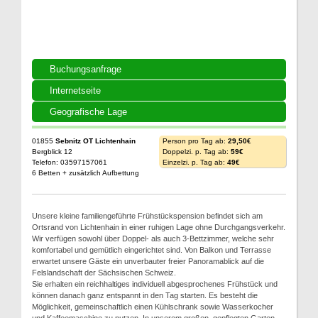
Buchungsanfrage
Internetseite
Geografische Lage
01855
Sebnitz OT Lichtenhain
Person pro Tag ab:
29,50€
Bergblick 12
Doppelzi. p. Tag ab:
59€
Telefon: 03597157061
Einzelzi. p. Tag ab:
49€
6 Betten + zusätzlich Aufbettung
Unsere kleine familiengeführte Frühstückspension befindet sich am
Ortsrand von Lichtenhain in einer ruhigen Lage ohne Durchgangsverkehr.
Wir verfügen sowohl über Doppel- als auch 3-Bettzimmer, welche sehr
komfortabel und gemütlich eingerichtet sind. Von Balkon und Terrasse
erwartet unsere Gäste ein unverbauter freier Panoramablick auf die
Felslandschaft der Sächsischen Schweiz.
Sie erhalten ein reichhaltiges individuell abgesprochenes Frühstück und
können danach ganz entspannt in den Tag starten. Es besteht die
Möglichkeit, gemeinschaftlich einen Kühlschrank sowie Wasserkocher