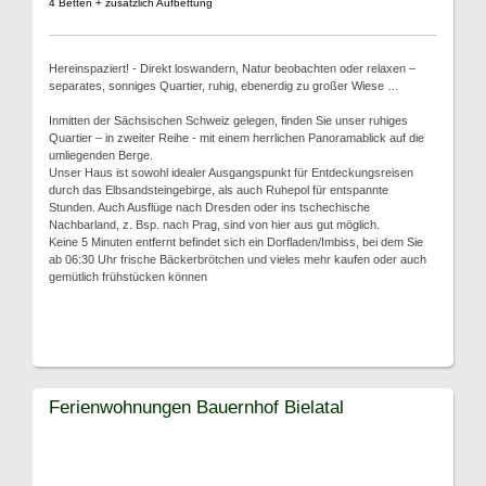
4 Betten + zusätzlich Aufbettung
Hereinspaziert! - Direkt loswandern, Natur beobachten oder relaxen –
separates, sonniges Quartier, ruhig, ebenerdig zu großer Wiese …
Inmitten der Sächsischen Schweiz gelegen, finden Sie unser ruhiges
Quartier – in zweiter Reihe - mit einem herrlichen Panoramablick auf die
umliegenden Berge.
Unser Haus ist sowohl idealer Ausgangspunkt für Entdeckungsreisen
durch das Elbsandsteingebirge, als auch Ruhepol für entspannte
Stunden. Auch Ausflüge nach Dresden oder ins tschechische
Nachbarland, z. Bsp. nach Prag, sind von hier aus gut möglich.
Keine 5 Minuten entfernt befindet sich ein Dorfladen/Imbiss, bei dem Sie
ab 06:30 Uhr frische Bäckerbrötchen und vieles mehr kaufen oder auch
gemütlich frühstücken können
Ferienwohnungen Bauernhof Bielatal