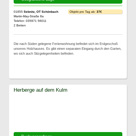
01855
Sebnitz, OT Schönbach
Objekt pro Tag ab:
37€
Martin-May-Straße 8a
Telefon: 035971 56011
2 Betten
Die nach Süden gelegene Ferienwohnung befindet sich im Erdgeschoß
unseres Holzhauses. Es gibt einen separaten Eingang durch den Garten,
wo sich auch Sitzgelegenheiten befinden.
Herberge auf dem Kulm