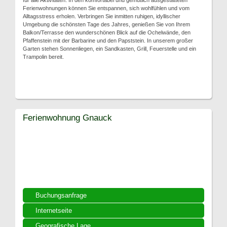
für alle Aktivitäten. In den komfortabel und gemütlich ausgestatteten
Ferienwohnungen können Sie entspannen, sich wohlfühlen und vom
Alltagsstress erholen. Verbringen Sie inmitten ruhigen, idyllischer
Umgebung die schönsten Tage des Jahres, genießen Sie von Ihrem
Balkon/Terrasse den wunderschönen Blick auf die Ochelwände, den
Pfaffenstein mit der Barbarine und den Papststein. In unserem großer
Garten stehen Sonnenliegen, ein Sandkasten, Grill, Feuerstelle und ein
Trampolin bereit.
Ferienwohnung Gnauck
Buchungsanfrage
Internetseite
Geografische Lage