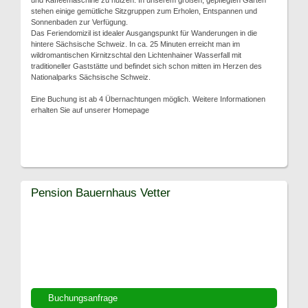
und Kaffeemaschine zu nutzen. In unserem großen, gepflegten Garten
stehen einige gemütliche Sitzgruppen zum Erholen, Entspannen und
Sonnenbaden zur Verfügung.
Das Feriendomizil ist idealer Ausgangspunkt für Wanderungen in die
hintere Sächsische Schweiz. In ca. 25 Minuten erreicht man im
wildromantischen Kirnitzschtal den Lichtenhainer Wasserfall mit
traditioneller Gaststätte und befindet sich schon mitten im Herzen des
Nationalparks Sächsische Schweiz.
Eine Buchung ist ab 4 Übernachtungen möglich. Weitere Informationen
erhalten Sie auf unserer Homepage
Pension Bauernhaus Vetter
Buchungsanfrage