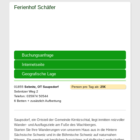
Ferienhof Schäfer
Buchungsanfrage
Internetseite
Geografische Lage
01855
Sebnitz, OT Saupsdorf
Person pro Tag ab:
25€
Sebnitzer Weg 2
Telefon: 035974 50544
6 Betten + zusätzlich Aufbettung
Saupsdorf, ein Ortsteil der Gemeinde Kirnitzschtal, liegt inmitten reizvoller
Wander- und Ausflugsziele am Fuße des Wachberges.
Starten Sie Ihre Wanderungen von unserem Haus aus in die Hintere
Sächsische Schweiz und in die Böhmische Schweiz auf naturnahen
Wegen. Sie werden mit herrlichen Aussichten auf idyllische Landschaften