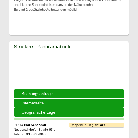
und bizarre Sandsteinfelsen ganz in der Nähe belohnt.
Es sind 2 zusätzliche Aufbettungen möglich.
Strickers Panoramablick
Buchungsanfrage
Internetseite
Geografische Lage
01814
Bad Schandau
Doppelzi. p. Tag ab:
40€
Neuporschdorfer Straße 67 d
Telefon: 035022 40663