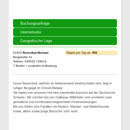
Buchungsanfrage
Internetseite
Geografische Lage
01824
Rosenthal-Bielatal
Objekt pro Tag ab:
95€
Bergstraße 41
Telefon: 035033 729013
7 Betten + zusätzlich Aufbettung
Unser Bauernhof, welcher im Nebenerwerb bewirtschaftet wird, liegt in
ruhiger Berglage im Ortsteil Bielatal.
Sie haben von unserem Hof eine traumhafte Aussicht auf die Sächsische
Schweiz. Wir züchten bei uns Galloway-Wildrinder und vermieten zwei
gemütliche und komfortabel eingerichtete Ferienwohnungen.
Bei uns fühlen sich Familien mit Kindern, Wander- und Kletterfreunde
sowie, ältere sowie junge Besucher sehr wohl.