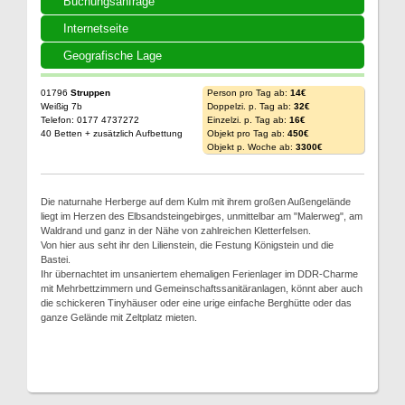
Buchungsanfrage
Internetseite
Geografische Lage
01796
Struppen
Person pro Tag ab:
14€
Weißig 7b
Doppelzi. p. Tag ab:
32€
Telefon: 0177 4737272
Einzelzi. p. Tag ab:
16€
40 Betten + zusätzlich Aufbettung
Objekt pro Tag ab:
450€
Objekt p. Woche ab:
3300€
Die naturnahe Herberge auf dem Kulm mit ihrem großen Außengelände
liegt im Herzen des Elbsandsteingebirges, unmittelbar am "Malerweg", am
Waldrand und ganz in der Nähe von zahlreichen Kletterfelsen.
Von hier aus seht ihr den Lilienstein, die Festung Königstein und die
Bastei.
Ihr übernachtet im unsaniertem ehemaligen Ferienlager im DDR-Charme
mit Mehrbettzimmern und Gemeinschaftssanitäranlagen, könnt aber auch
die schickeren Tinyhäuser oder eine urige einfache Berghütte oder das
ganze Gelände mit Zeltplatz mieten.