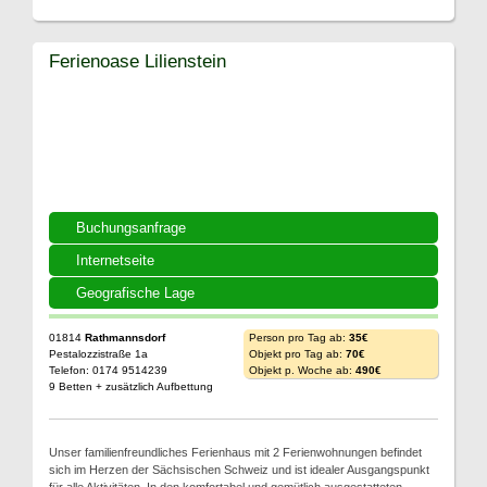
Ferienoase Lilienstein
Buchungsanfrage
Internetseite
Geografische Lage
01814
Rathmannsdorf
Person pro Tag ab:
35€
Pestalozzistraße 1a
Objekt pro Tag ab:
70€
Telefon: 0174 9514239
Objekt p. Woche ab:
490€
9 Betten + zusätzlich Aufbettung
Unser familienfreundliches Ferienhaus mit 2 Ferienwohnungen befindet
sich im Herzen der Sächsischen Schweiz und ist idealer Ausgangspunkt