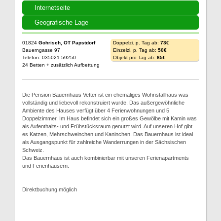
Internetseite
Geografische Lage
01824
Gohrisch, OT Papstdorf
Doppelzi. p. Tag ab:
73€
Bauerngasse 97
Einzelzi. p. Tag ab:
50€
Telefon: 035021 59250
Objekt pro Tag ab:
65€
24 Betten + zusätzlich Aufbettung
Die Pension Bauernhaus Vetter ist ein ehemaliges Wohnstallhaus was
vollständig und liebevoll rekonstruiert wurde. Das außergewöhnliche
Ambiente des Hauses verfügt über 4 Ferienwohnungen und 5
Doppelzimmer. Im Haus befindet sich ein großes Gewölbe mit Kamin was
als Aufenthalts- und Frühstücksraum genutzt wird. Auf unseren Hof gibt
es Katzen, Mehrschweinchen und Kaninchen. Das Bauernhaus ist ideal
als Ausgangspunkt für zahlreiche Wanderrungen in der Sächsischen
Schweiz.
Das Bauernhaus ist auch kombinierbar mit unseren Ferienapartments
und Ferienhäusern.
Direktbuchung möglich