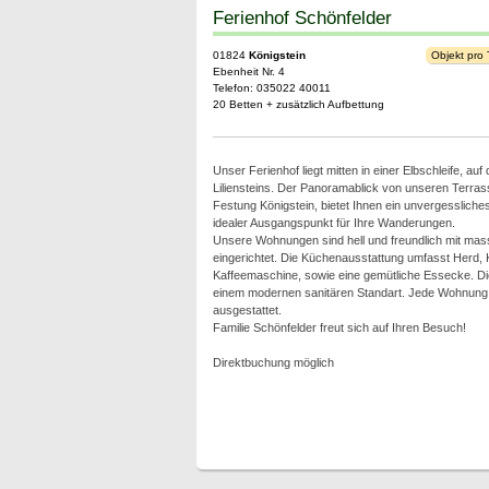
Ferienhof Schönfelder
01824
Königstein
Objekt pro
Ebenheit Nr. 4
Telefon: 035022 40011
20 Betten + zusätzlich Aufbettung
Unser Ferienhof liegt mitten in einer Elbschleife, a
Liliensteins. Der Panoramablick von unseren Terrass
Festung Königstein, bietet Ihnen ein unvergessliches 
idealer Ausgangspunkt für Ihre Wanderungen.
Unsere Wohnungen sind hell und freundlich mit mas
eingerichtet. Die Küchenausstattung umfasst Herd, 
Kaffeemaschine, sowie eine gemütliche Essecke. D
einem modernen sanitären Standart. Jede Wohnung i
ausgestattet.
Familie Schönfelder freut sich auf Ihren Besuch!
Direktbuchung möglich