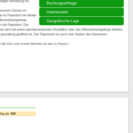
itiger Anmietung für
Buchungsanfrage
 unseren Gästen im
Internetseite
 ist Papstdorf ein idealer
bsandsteingebirge.
Geografische Lage
kt bei Papstdorf. Der
man wird mit einem atemberaubenden Rundblick über das Elbsandsteingebirge belohnt.
 ganzjährig geöffnet ist. Der Papststein ist auch eine Station des bekannten
n Sie sich vom ersten Moment an wie zu Hause !
 Tag ab:
50€