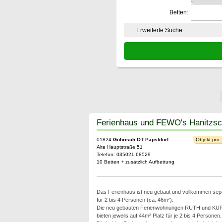
Betten:
Erweiterte Suche
Ferienhaus und FEWO's Hanitzs
01824
Gohrisch OT Papstdorf
Objekt pro
Alte Hauptstraße 51
Telefon: 035021 68529
10 Betten + zusätzlich Aufbettung
Das Ferienhaus ist neu gebaut und vollkommen separa
für 2 bis 4 Personen (ca. 46m²).
Die neu gebauten Ferienwohnungen RUTH und KU
bieten jeweils auf 44m² Platz für je 2 bis 4 Personen.