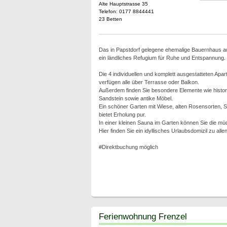
Alte Hauptstrasse 35
Telefon: 0177 8844441
23 Betten
Das in Papstdorf gelegene ehemalige Bauernhaus a
ein ländliches Refugium für Ruhe und Entspannung.
Die 4 individuellen und komplett ausgestatteten Apa
verfügen alle über Terrasse oder Balkon.
Außerdem finden Sie besondere Elemente wie histo
Sandstein sowie antike Möbel.
Ein schöner Garten mit Wiese, alten Rosensorten,
bietet Erholung pur.
In einer kleinen Sauna im Garten können Sie die m
Hier finden Sie ein idyllisches Urlaubsdomizil zu alle
#Direktbuchung möglich
Ferienwohnung Frenzel