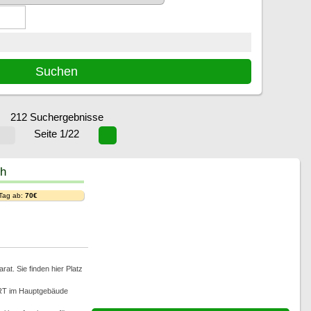
212 Suchergebnisse
Seite 1/22
ch
 Tag ab:
70€
t. Sie finden hier Platz
RT im Hauptgebäude