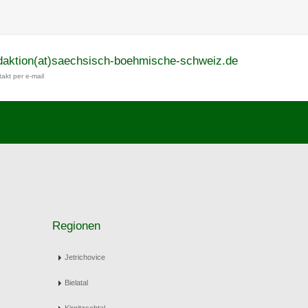
daktion(at)saechsisch-boehmische-schweiz.de
akt per e-mail
Regionen
Jetrichovice
Bielatal