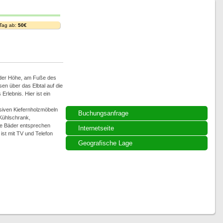
 Tag ab:
50€
uf der Höhe, am Fuße des
en über das Elbtal auf die
Erlebnis. Hier ist ein
siven Kiefernholzmöbeln
Buchungsanfrage
Kühlschrank,
ie Bäder entsprechen
Internetseite
st mit TV und Telefon
Geografische Lage