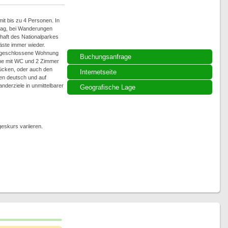
t bis zu 4 Personen. In
ltag, bei Wanderungen
chaft des Nationalparkes
äste immer wieder.
abgeschlossene Wohnung
Buchungsanfrage
he mit WC und 2 Zimmer
stücken, oder auch den
Internetseite
en deutsch und auf
derziele in unmittelbarer
Geografische Lage
eskurs variieren.