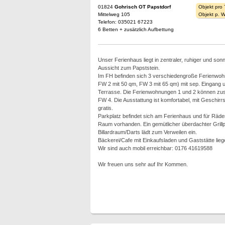
01824
Gohrisch OT Papstdorf
Objekt pro
Mittelweg 105
Objekt p. 
Telefon: 035021 67223
6 Betten + zusätzlich Aufbettung
Unser Ferienhaus liegt in zentraler, ruhiger und son
Aussicht zum Papststein.
Im FH befinden sich 3 verschiedengroße Ferienwoh
FW 2 mit 50 qm, FW 3 mit 65 qm) mit sep. Eingang u
Terrasse. Die Ferienwohnungen 1 und 2 können zu
FW 4. Die Ausstattung ist komfortabel, mit Geschir
gratis.
Parkplatz befindet sich am Ferienhaus und für Räder
Raum vorhanden. Ein gemütlicher überdachter Grillp
Billardraum/Darts lädt zum Verweilen ein.
Bäckerei/Cafe mit Einkaufsladen und Gaststätte lie
Wir sind auch mobil erreichbar: 0176 41619588
Wir freuen uns sehr auf Ihr Kommen.