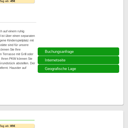
 Tag ab:
45€
h auf einem ruhig
ist über einen separaten
gene Kinderspielplatz mit
ätte sind für unsere
können Sie Ihre
Buchungsanfrage
 Terrasse mit Grill oder
n. Ihren PKW können Sie
Internetseite
Grundstück abstellen. Der
fernt. Haustier auf
Geografische Lage
 Tag ab:
85€