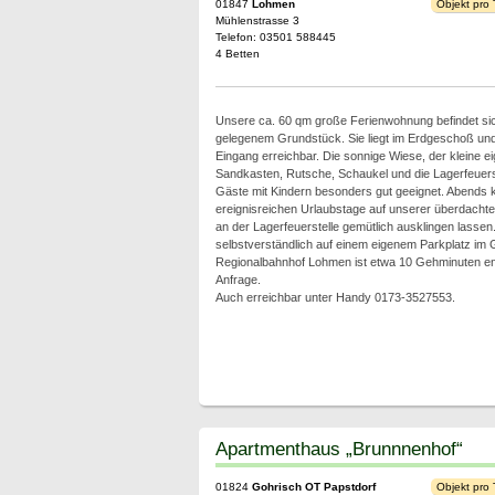
01847
Lohmen
Objekt pro
Mühlenstrasse 3
Telefon: 03501 588445
4 Betten
Unsere ca. 60 qm große Ferienwohnung befindet sic
gelegenem Grundstück. Sie liegt im Erdgeschoß und 
Eingang erreichbar. Die sonnige Wiese, der kleine ei
Sandkasten, Rutsche, Schaukel und die Lagerfeuerst
Gäste mit Kindern besonders gut geeignet. Abends 
ereignisreichen Urlaubstage auf unserer überdachten
an der Lagerfeuerstelle gemütlich ausklingen lasse
selbstverständlich auf einem eigenem Parkplatz im 
Regionalbahnhof Lohmen ist etwa 10 Gehminuten ent
Anfrage.
Auch erreichbar unter Handy 0173-3527553.
Apartmenthaus „Brunnnenhof“
01824
Gohrisch OT Papstdorf
Objekt pro