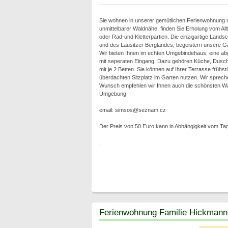
Sie wohnen in unserer gemütlichen Ferienwohnung mi
unmittelbarer Waldnähe, finden Sie Erholung vom Al
oder Rad-und Kletterpartien. Die einzigartige Lands
und des Lausitzer Berglandes, begeistern unsere G
Wir bieten Ihnen im echten Umgebindehaus, eine 
mit seperaten Eingang. Dazu gehören Küche, Dusc
mit je 2 Betten. Sie können auf Ihrer Terrasse früh
überdachten Sitzplatz im Garten nutzen. Wir sprech
Wunsch empfehlen wir Ihnen auch die schönsten Wan
Umgebung.
email: simsos@seznam.cz
Der Preis von 50 Euro kann in Abhängigkeit vom Tag
.
.
Ferienwohnung Familie Hickmann