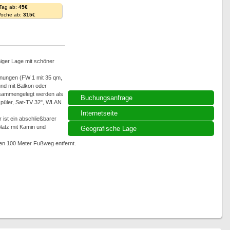
 Tag ab:
45€
Woche ab:
315€
niger Lage mit schöner
nungen (FW 1 mit 35 qm,
nd mit Balkon oder
sammengelegt werden als
Buchungsanfrage
rspüler, Sat-TV 32", WLAN
Internetseite
 ist ein abschließbarer
latz mit Kamin und
Geografische Lage
gen 100 Meter Fußweg entfernt.