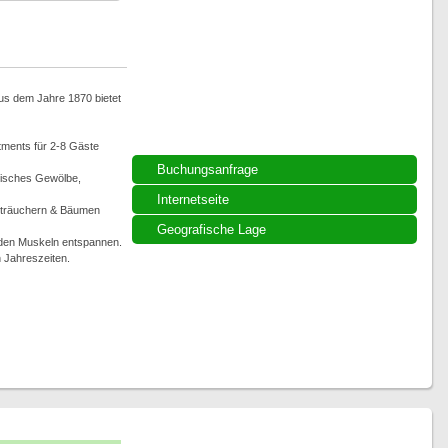
us dem Jahre 1870 bietet
rtments für 2-8 Gäste
Buchungsanfrage
risches Gewölbe,
Internetseite
 Sträuchern & Bäumen
Geografische Lage
üden Muskeln entspannen.
n Jahreszeiten.