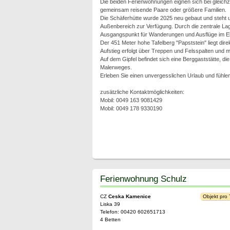
Die beiden Ferienwohnungen eignen sich bei gleichze
gemeinsam reisende Paare oder größere Familien.
Die Schäferhütte wurde 2025 neu gebaut und steht
Außenbereich zur Verfügung. Durch die zentrale Lage
Ausgangspunkt für Wanderungen und Ausflüge im El
Der 451 Meter hohe Tafelberg "Papststein" liegt dire
Aufstieg erfolgt über Treppen und Felsspalten und 
Auf dem Gipfel befindet sich eine Berggaststätte, die
Malerweges.
Erleben Sie einen unvergesslichen Urlaub und fühle
zusätzliche Kontaktmöglichkeiten:
Mobil: 0049 163 9081429
Mobil: 0049 178 9330190
Ferienwohnung Schulz
CZ
Ceska Kamenice
Objekt pro
Liska 39
Telefon: 00420 602651713
4 Betten