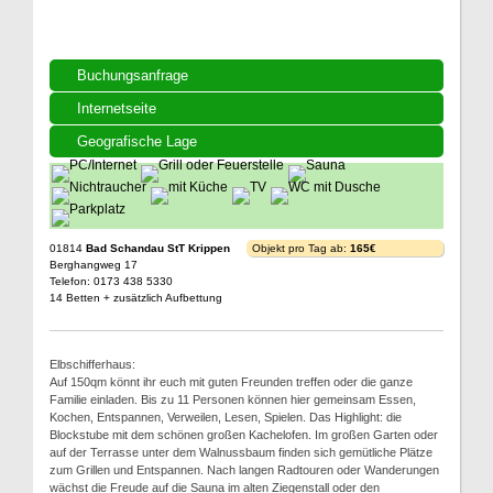
Buchungsanfrage
Internetseite
Geografische Lage
01814
Bad Schandau StT Krippen
Objekt pro Tag ab:
165€
Berghangweg 17
Telefon: 0173 438 5330
14 Betten + zusätzlich Aufbettung
Elbschifferhaus:
Auf 150qm könnt ihr euch mit guten Freunden treffen oder die ganze
Familie einladen. Bis zu 11 Personen können hier gemeinsam Essen,
Kochen, Entspannen, Verweilen, Lesen, Spielen. Das Highlight: die
Blockstube mit dem schönen großen Kachelofen. Im großen Garten oder
auf der Terrasse unter dem Walnussbaum finden sich gemütliche Plätze
zum Grillen und Entspannen. Nach langen Radtouren oder Wanderungen
wächst die Freude auf die Sauna im alten Ziegenstall oder den