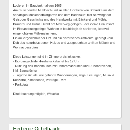
Logieren im Baudenkmal von 1665.
Am rauschenden Mühlbach und im alten Dorfkern von Schmilka mit dem
schattigen Mühlenhofbiergarten und dem Badehaus: hier schwingt der
Geist der Geschichte und des Handwerks mit Bäckerei und Mühle,
Brauerei und Kultur. Direkt am Malerweg gelegen - der ideale Urlaubsort
im Elbsandsteingebirge! Wohnen in baubiologisch sanierten, liebevoll
eingerichteten Mühlenzimmern.
Ein außergewöhnlicher Ort und ein historisches Ambiente, geprägt vom
Duft des naturbelassenen Holzes und ausgesuchten antiken Möbeln und
Wohnaccessoires.
Diese Leistungen sind im Zimmerpreis inklusive:
- Bio-Langschläfer-Frühstücksbuffet bis 12 Uhr
- Nutzung des Badehauses mit Panoramasaunen und Ruhebereichen,
inkl. Saunatücher
- Tägliche Rituale, wie geführte Wanderungen, Yoga, Lesungen, Musik &
Konzerte, Kinoabende, Vorträge u.v.m.
- Parkplatz
Direktbuchung möglich, #Muehle
Herberge Ochelbaude