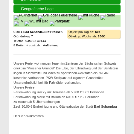
Geografische Lage
01814
Bad Schandau Stt Prossen
Objekt pro Tag ab:
50€
Gründelweg 7
Objekt p. Woche ab:
350€
Telefon: 035022 40444
8 Betten + zusätzlich Aufbettung
Unsere Ferienwohnungen liegen im Zentrum der Sächsischen Schweiz
direkt im "Prossner Gründel" Die Elbe, der Elbradweg und der Sandstein
liegen in Sichtweite und laden zu sportlichen Aktivitäten ein. WLAN
kostenlos vorhanden. PKW Stellplatz auf eigenem Grundstück.
Unterstellmöglichkeit für Fahrräder vorhanden.
Unsere Preise:
Ferienwohnung Rocky mit Terrasse ab 50,00 € für 2 Personen
Ferienwohnung Marie mit Balkon ab 60,00 € für 2 Personen
zu mieten ab 5 Übernachtungen
Zzgl. 30,00 € Endreinigung und Gästeabgabe der Stadt
Bad Schandau
Herzlich Willkommen !