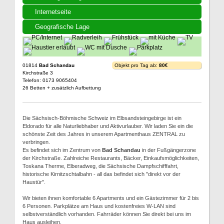
Internetseite
Geografische Lage
01814
Bad Schandau
Objekt pro Tag ab:
80€
Kirchstraße 3
Telefon: 0173 9065404
26 Betten + zusätzlich Aufbettung
Die Sächsisch-Böhmische Schweiz im Elbsandsteingebirge ist ein
Eldorado für alle Naturliebhaber und Aktivurlauber. Wir laden Sie ein die
schönste Zeit des Jahres in unserem Apartmenthaus ZENTRAL zu
verbringen.
Es befindet sich im Zentrum von
Bad Schandau
in der Fußgängerzone
der Kirchstraße. Zahlreiche Restaurants, Bäcker, Einkaufsmöglichkeiten,
Toskana Therme, Elberadweg, die Sächsische Dampfschifffahrt,
historische Kirnitzschtalbahn - all das befindet sich "direkt vor der
Haustür".
Wir bieten ihnen komfortable 6 Apartments und ein Gästezimmer für 2 bis
6 Personen. Parkplätze am Haus und kostenfreies W-LAN sind
selbstverständlich vorhanden. Fahrräder können Sie direkt bei uns im
Haus ausleihen.