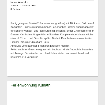
Neuer Weg 14 i
Telefon: 035022/41369
3 Betten
Ruhig gelegene FeWo (2-Raumwohnung; 49qm) mit Blick vom Balkon auf
Königstein, Lilienstein und Rathener Felsengebiet. Idealer Ausgangspunkt
für schöne Wander- und Radtouren mit anschließender Grillmöglichkeit im
Garten. Kaminofen für gemütliche Stunden. Komplett eingerichtete Küche
einschl. E-Herd und Geschirrspüler. Bad mit Dusche/Wannekombination.
Eigener Parkplatz direkt am Haus.
Abholung vom Bahnhof, Flughafen Dresden möglich.
FeWo auch als Geschenkgutschein buchbar; kinderfreundlich; Haustiere
auf Anfrage; Bettwäsche und Handtücher stellen wir ausreichend und
kostenlos zur Verfügung.
Ferienwohnung Kunath