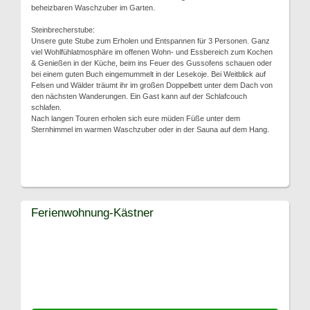
beheizbaren Waschzuber im Garten.
Steinbrecherstube:
Unsere gute Stube zum Erholen und Entspannen für 3 Personen. Ganz
viel Wohlfühlatmosphäre im offenen Wohn- und Essbereich zum Kochen
& Genießen in der Küche, beim ins Feuer des Gussofens schauen oder
bei einem guten Buch eingemummelt in der Lesekoje. Bei Weitblick auf
Felsen und Wälder träumt ihr im großen Doppelbett unter dem Dach von
den nächsten Wanderungen. Ein Gast kann auf der Schlafcouch
schlafen.
Nach langen Touren erholen sich eure müden Füße unter dem
Sternhimmel im warmen Waschzuber oder in der Sauna auf dem Hang.
Ferienwohnung-Kästner