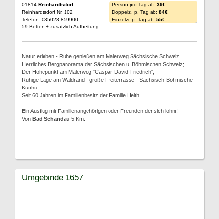
01814
Reinhardtsdorf
Person pro Tag ab:
39€
Reinhardtsdorf Nr. 102
Doppelzi. p. Tag ab:
84€
Telefon: 035028 859900
Einzelzi. p. Tag ab:
55€
59 Betten + zusätzlich Aufbettung
Natur erleben - Ruhe genießen am Malerweg Sächsische Schweiz
Herrliches Bergpanorama der Sächsischen u. Böhmischen Schweiz;
Der Höhepunkt am Malerweg "Caspar-David-Friedrich";
Ruhige Lage am Waldrand - große Freiterrasse - Sächsisch-Böhmische
Küche;
Seit 60 Jahren im Familienbesitz der Familie Helth.
Ein Ausflug mit Familienangehörigen oder Freunden der sich lohnt!
Von
Bad Schandau
5 Km.
Umgebinde 1657