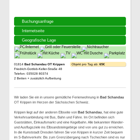
Buchungsanfrage
Internetseite
Geografische Lage
01814
Bad Schandau OT Krippen
Objekt pro Tag ab:
65€
Friedrich-Gottlob-Keller-Straße 48
Telefon: 035028 80374
2 Betten + zusätzlich Aufbettung
Wir laden Sie ein in unsere gemütliche Ferienwohnung in
Bad Schandau
OT Krippen im Herzen der Sächsischen Schweiz.
Krippen liegt auf der anderen Elbseite von
Bad Schandau
, hat eine gute
Verkehrsanbindung mit Bus, Bahn und Fähre. Im Ort befinden sich
Gaststätten, Einkaufsmarkt und eine Kegelbahn. Alle bekannten Wander-
und Ausflugsziele ins Elbsandsteingebirge sind von uns gut zu erreichen.
In die Kunststadt Dresden fahren Sie von Krippen in kurzer Zeit bequem
im S-Bahnverkehr. Bis zum Grenzübergang nach Tschechien sind es nur