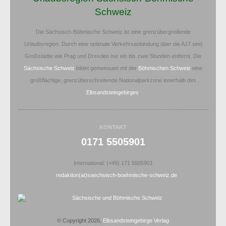
Schweiz
Die Sächsisch-Böhmische Schweiz ist eine grenzübergreifende
Urlaubsregion. Durch eine optimale Verkehrsanbindung über die A17 sind
Großstädte wie Prag und Dresden nur ein bis zwei Stunden entfernt. Die
Sächsische Schweiz
bildet gemeinsam mit der
Böhmischen Schweiz
eine
großflächige, grenzüberschreitende Nationalparkzone innerhalb des
Elbsandsteingebirges
.
KONTAKT
0171 5505901
International: (+49) 171 5505901
redaktion(at)saechsisch-boehmische-schweiz.de
© Copyright 2026,
Elbsandsteingebirge Verlag