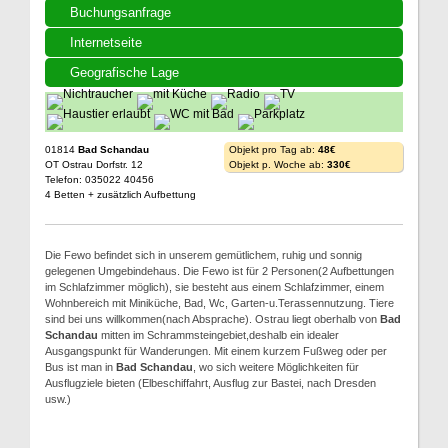
Buchungsanfrage
Internetseite
Geografische Lage
01814
Bad Schandau
Objekt pro Tag ab:
48€
OT Ostrau Dorfstr. 12
Objekt p. Woche ab:
330€
Telefon: 035022 40456
4 Betten + zusätzlich Aufbettung
Die Fewo befindet sich in unserem gemütlichem, ruhig und sonnig
gelegenen Umgebindehaus. Die Fewo ist für 2 Personen(2 Aufbettungen
im Schlafzimmer möglich), sie besteht aus einem Schlafzimmer, einem
Wohnbereich mit Miniküche, Bad, Wc, Garten-u.Terassennutzung. Tiere
sind bei uns willkommen(nach Absprache). Ostrau liegt oberhalb von
Bad
Schandau
mitten im Schrammsteingebiet,deshalb ein idealer
Ausgangspunkt für Wanderungen. Mit einem kurzem Fußweg oder per
Bus ist man in
Bad Schandau
, wo sich weitere Möglichkeiten für
Ausflugziele bieten (Elbeschiffahrt, Ausflug zur Bastei, nach Dresden
usw.)