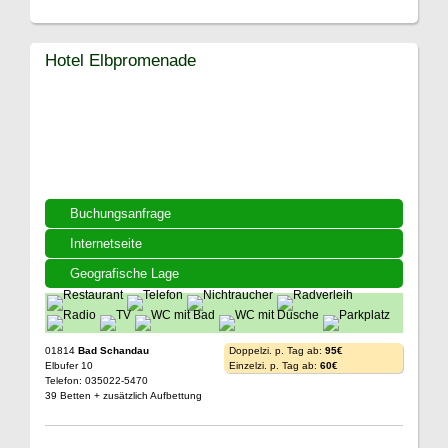
Hotel Elbpromenade
Buchungsanfrage
Internetseite
Geografische Lage
01814
Bad Schandau
Doppelzi. p. Tag ab:
95€
Elbufer 10
Einzelzi. p. Tag ab:
60€
Telefon: 035022-5470
39 Betten + zusätzlich Aufbettung