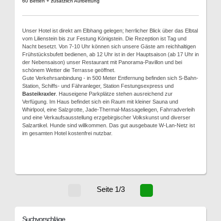
60 Betten + zusätzlich Aufbettung
Unser Hotel ist direkt am Elbhang gelegen; herrlicher Blick über das Elbtal
vom Lilienstein bis zur Festung Königstein. Die Rezeption ist Tag und
Nacht besetzt. Von 7-10 Uhr können sich unsere Gäste am reichhaltigen
Frühstücksbufett bedienen, ab 12 Uhr ist in der Hauptsaison (ab 17 Uhr in
der Nebensaison) unser Restaurant mit Panorama-Pavillon und bei
schönem Wetter die Terrasse geöffnet.
Gute Verkehrsanbindung - in 500 Meter Entfernung befinden sich S-Bahn-
Station, Schiffs- und Fähranleger, Station Festungsexpress und
Basteikraxler
. Hauseigene Parkplätze stehen ausreichend zur
Verfügung. Im Haus befindet sich ein Raum mit kleiner Sauna und
Whirlpool, eine Salzgrotte, Jade-Thermal-Massageliegen, Fahrradverleih
und eine Verkaufsausstellung erzgebirgischer Volkskunst und diverser
Salzartikel. Hunde sind willkommen. Das gut ausgebaute W-Lan-Netz ist
im gesamten Hotel kostenfrei nutzbar.
Seite 1/3
Suchvorschläge