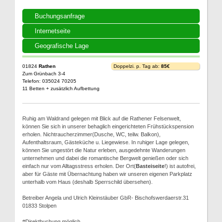
Buchungsanfrage
Internetseite
Geografische Lage
01824
Rathen
Doppelzi. p. Tag ab:
85€
Zum Grünbach 3-4
Telefon: 035024 70205
11 Betten + zusätzlich Aufbettung
Ruhig am Waldrand gelegen mit Blick auf die Rathener Felsenwelt,
können Sie sich in unserer behaglich eingerichteten Frühstückspension
erholen. Nichtraucherzimmer(Dusche, WC, teilw. Balkon),
Aufenthaltsraum, Gästeküche u. Liegewiese. In ruhiger Lage gelegen,
können Sie ungestört die Natur erleben, ausgedehnte Wanderungen
unternehmen und dabei die romantische Bergwelt genießen oder sich
einfach nur vom Alltagsstress erholen. Der Ort(
Basteiseite
!) ist autofrei,
aber für Gäste mit Übernachtung haben wir unseren eigenen Parkplatz
unterhalb vom Haus (deshalb Sperrschild übersehen).
Betreiber Angela und Ulrich Kleinstäuber GbR- Bischofswerdaerstr.31
01833 Stolpen
#Direktbuchung möglich