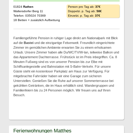
01824
Rathen
Person pro Tag ab:
37€
Waltersdorfer Berg 11
Doppelzi. p. Tag ab:
58€
Telefon: 035024 70369
Einzelzi. p. Tag ab:
37€
18 Betten + zusätzlich Aufbettung
Familiengeführte Pension in ruhiger Lage direkt am Nationalpark mit Blick
auf die
Bastei
und die einzigartige Felsenwelt. Freundlich eingerichtete
Zimmer im gemütlichen Ambiente erwarten Sie zu einem erholsamen
Urlaub. Unsere Zimmer haben alle Du/WC/TV/W-lan, teilweise Balkon und
das Appartement Dachterrasse. Frühstück ist im Preis inbegriffen. Ca. 8
Minuten Fußweg sind es von unserer Pension bis zur Elbe mit
Schiffsanlegestelle und Bahnstation mit S-Bahn-Verkehr. Für unsere
Gäste steht ein kostenloser Parkplatz am Haus zur Verfügung. Für
mitgebrachte Fahrräder haben wir eine Garage zum sicheren
Unterstellen. Genießen Sie die Ruhe auf unserer Sommerterrasse bei
gekühlten Getränken, die im Haus erhältlich sind. Wandergruppen und
Familienfeiern bis zu 24 Personen möglich. Wir freuen uns auf Ihren
Besuch.
Ferienwohnungen Matthes