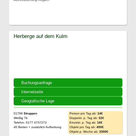
Herberge auf dem Kulm
Buchungsanfrage
Internetseite
Geografische Lage
01796
Struppen
Person pro Tag ab:
14€
Weißig 7b
Doppelzi. p. Tag ab:
32€
Telefon: 0177 4737272
Einzelzi. p. Tag ab:
16€
40 Betten + zusätzlich Aufbettung
Objekt pro Tag ab:
450€
Objekt p. Woche ab:
3300€