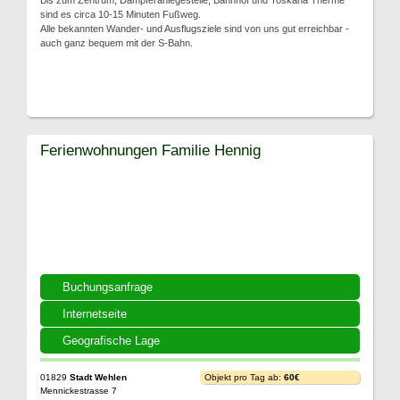
Bis zum Zentrum, Dampferanlegestelle, Bahnhof und Toskana Therme
sind es circa 10-15 Minuten Fußweg.
Alle bekannten Wander- und Ausflugsziele sind von uns gut erreichbar -
auch ganz bequem mit der S-Bahn.
Ferienwohnungen Familie Hennig
Buchungsanfrage
Internetseite
Geografische Lage
01829
Stadt Wehlen
Objekt pro Tag ab:
60€
Mennickestrasse 7