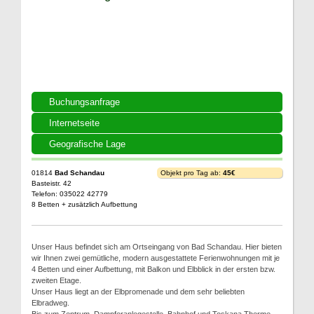
Buchungsanfrage
Internetseite
Geografische Lage
01814
Bad Schandau
Objekt pro Tag ab:
45€
Basteistr. 42
Telefon: 035022 42779
8 Betten + zusätzlich Aufbettung
Unser Haus befindet sich am Ortseingang von Bad Schandau. Hier bieten
wir Ihnen zwei gemütliche, modern ausgestattete Ferienwohnungen mit je
4 Betten und einer Aufbettung, mit Balkon und Elbblick in der ersten bzw.
zweiten Etage.
Unser Haus liegt an der Elbpromenade und dem sehr beliebten
Elbradweg.