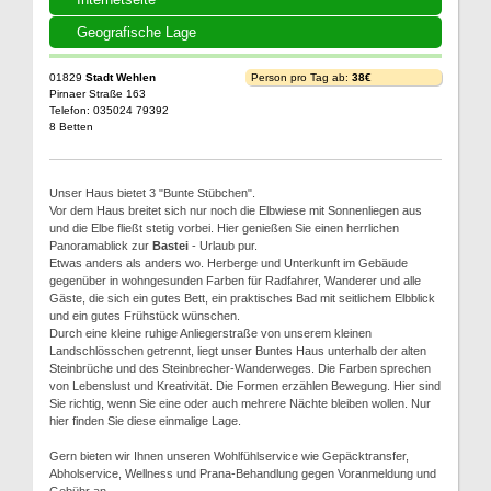
Geografische Lage
01829
Stadt Wehlen
Person pro Tag ab:
38€
Pirnaer Straße 163
Telefon: 035024 79392
8 Betten
Unser Haus bietet 3 "Bunte Stübchen".
Vor dem Haus breitet sich nur noch die Elbwiese mit Sonnenliegen aus
und die Elbe fließt stetig vorbei. Hier genießen Sie einen herrlichen
Panoramablick zur
Bastei
- Urlaub pur.
Etwas anders als anders wo. Herberge und Unterkunft im Gebäude
gegenüber in wohngesunden Farben für Radfahrer, Wanderer und alle
Gäste, die sich ein gutes Bett, ein praktisches Bad mit seitlichem Elbblick
und ein gutes Frühstück wünschen.
Durch eine kleine ruhige Anliegerstraße von unserem kleinen
Landschlösschen getrennt, liegt unser Buntes Haus unterhalb der alten
Steinbrüche und des Steinbrecher-Wanderweges. Die Farben sprechen
von Lebenslust und Kreativität. Die Formen erzählen Bewegung. Hier sind
Sie richtig, wenn Sie eine oder auch mehrere Nächte bleiben wollen. Nur
hier finden Sie diese einmalige Lage.
Gern bieten wir Ihnen unseren Wohlfühlservice wie Gepäcktransfer,
Abholservice, Wellness und Prana-Behandlung gegen Voranmeldung und