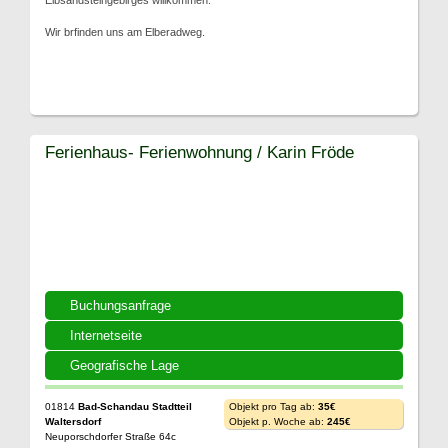
Elbsandsteingebirges willkommen.
Wir brfinden uns am Elberadweg.
Ferienhaus- Ferienwohnung / Karin Fröde
Buchungsanfrage
Internetseite
Geografische Lage
01814
Bad-Schandau Stadtteil
Objekt pro Tag ab:
35€
Waltersdorf
Objekt p. Woche ab:
245€
Neuporschdorfer Straße 64c