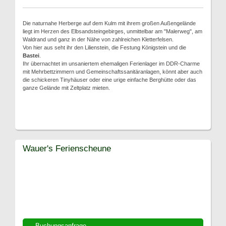
Die naturnahe Herberge auf dem Kulm mit ihrem großen Außengelände
liegt im Herzen des Elbsandsteingebirges, unmittelbar am "Malerweg", am
Waldrand und ganz in der Nähe von zahlreichen Kletterfelsen.
Von hier aus seht ihr den Lilienstein, die Festung Königstein und die
Bastei
.
Ihr übernachtet im unsaniertem ehemaligen Ferienlager im DDR-Charme
mit Mehrbettzimmern und Gemeinschaftssanitäranlagen, könnt aber auch
die schickeren Tinyhäuser oder eine urige einfache Berghütte oder das
ganze Gelände mit Zeltplatz mieten.
Wauer's Ferienscheune
Buchungsanfrage