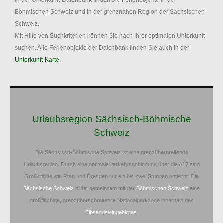
In der Unterkunft-Datenbank finden Sie Ferienobjekte in der
Böhmischen Schweiz und in der grenznahen Region der Sächsischen
Schweiz.
Mit Hilfe von Suchkriterien können Sie nach Ihrer optimalen Unterkunft
suchen. Alle Ferienobjekte der Datenbank finden Sie auch in der
Unterkunft-Karte
.
Urlaubsregion Sächsisch-Böhmische
Schweiz
Die Sächsisch-Böhmische Schweiz ist eine grenzübergreifende
Urlaubsregion. Durch eine optimale Verkehrsanbindung über die A17 sind
Großstädte wie Prag und Dresden nur ein bis zwei Stunden entfernt. Die
Sächsische Schweiz
bildet gemeinsam mit der
Böhmischen Schweiz
eine
großflächige, grenzüberschreitende Nationalparkzone innerhalb des
Elbsandsteingebirges
.