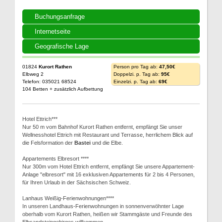
Buchungsanfrage
Internetseite
Geografische Lage
01824
Kurort Rathen
Person pro Tag ab:
47,50€
Elbweg 2
Doppelzi. p. Tag ab:
95€
Telefon: 035021 68524
Einzelzi. p. Tag ab:
69€
104 Betten + zusätzlich Aufbettung
Hotel Ettrich***
Nur 50 m vom Bahnhof Kurort Rathen entfernt, empfängt Sie unser
Wellnesshotel Ettrich mit Restaurant und Terrasse, herrlichem Blick auf
die Felsformation der
Bastei
und die Elbe.
Appartements Elbresort ****
Nur 300m vom Hotel Ettrich entfernt, empfängt Sie unsere Appartement-
Anlage "elbresort" mit 16 exklusiven Appartements für 2 bis 4 Personen,
für Ihren Urlaub in der Sächsischen Schweiz.
Lanhaus Weißig-Ferienwohnungen****
In unseren Landhaus-Ferienwohnungen in sonnenverwöhnter Lage
oberhalb vom Kurort Rathen, heißen wir Stammgäste und Freunde des