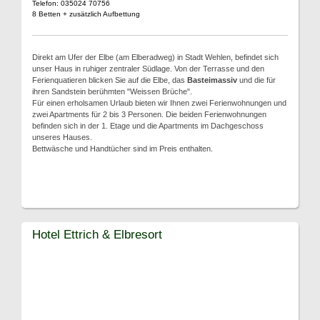
Telefon: 035024 70756
8 Betten + zusätzlich Aufbettung
Direkt am Ufer der Elbe (am Elberadweg) in Stadt Wehlen, befindet sich
unser Haus in ruhiger zentraler Südlage. Von der Terrasse und den
Ferienquatieren blicken Sie auf die Elbe, das
Basteimassiv
und die für
ihren Sandstein berühmten "Weissen Brüche".
Für einen erholsamen Urlaub bieten wir Ihnen zwei Ferienwohnungen und
zwei Apartments für 2 bis 3 Personen. Die beiden Ferienwohnungen
befinden sich in der 1. Etage und die Apartments im Dachgeschoss
unseres Hauses.
Bettwäsche und Handtücher sind im Preis enthalten.
Hotel Ettrich & Elbresort