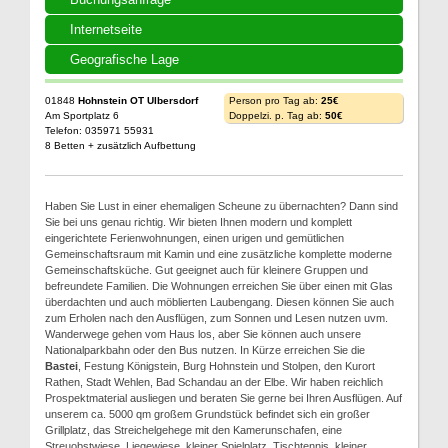
Internetseite
Geografische Lage
01848
Hohnstein OT Ulbersdorf
Person pro Tag ab:
25€
Am Sportplatz 6
Doppelzi. p. Tag ab:
50€
Telefon: 035971 55931
8 Betten + zusätzlich Aufbettung
Haben Sie Lust in einer ehemaligen Scheune zu übernachten? Dann sind
Sie bei uns genau richtig. Wir bieten Ihnen modern und komplett
eingerichtete Ferienwohnungen, einen urigen und gemütlichen
Gemeinschaftsraum mit Kamin und eine zusätzliche komplette moderne
Gemeinschaftsküche. Gut geeignet auch für kleinere Gruppen und
befreundete Familien. Die Wohnungen erreichen Sie über einen mit Glas
überdachten und auch möblierten Laubengang. Diesen können Sie auch
zum Erholen nach den Ausflügen, zum Sonnen und Lesen nutzen uvm.
Wanderwege gehen vom Haus los, aber Sie können auch unsere
Nationalparkbahn oder den Bus nutzen. In Kürze erreichen Sie die
Bastei
, Festung Königstein, Burg Hohnstein und Stolpen, den Kurort
Rathen, Stadt Wehlen, Bad Schandau an der Elbe. Wir haben reichlich
Prospektmaterial ausliegen und beraten Sie gerne bei Ihren Ausflügen. Auf
unserem ca. 5000 qm großem Grundstück befindet sich ein großer
Grillplatz, das Streichelgehege mit den Kamerunschafen, eine
Streuobstwiese, Liegewiese, kleiner Spielplatz, Tischtennis, kleiner