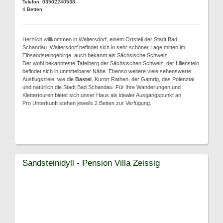
Telefon: 03502240538
4 Betten
Herzlich willkommen in Waltersdorf, einem Ortsteil der Stadt Bad
Schandau. Waltersdorf befindet sich in sehr schöner Lage mitten im
Elbsandsteingebirge, auch bekannt als Sächsische Schweiz.
Der wohl bekannteste Tafelberg der Sächsischen Schweiz, der Lilienstein,
befindet sich in unmittelbarer Nähe. Ebenso weitere viele sehenswerte
Ausflugsziele, wie die
Bastei
, Kurort Rathen, der Gamrig, das Polenztal
und natürlich die Stadt Bad Schandau. Für Ihre Wanderungen und
Klettertouren bietet sich unser Haus als idealer Ausgangspunkt an.
Pro Unterkunft stehen jeweils 2 Betten zur Verfügung.
Sandsteinidyll - Pension Villa Zeissig