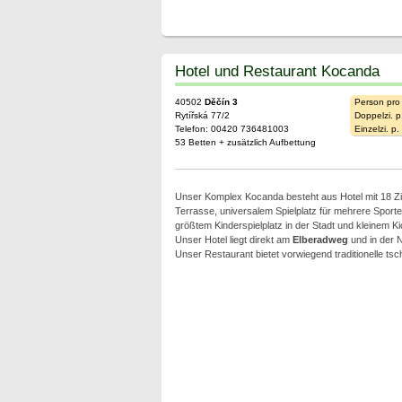
Hotel und Restaurant Kocanda
40502
Děčín 3
Person pro
Rytířská 77/2
Doppelzi. p
Telefon: 00420 736481003
Einzelzi. p
53 Betten + zusätzlich Aufbettung
Unser Komplex Kocanda besteht aus Hotel mit 18 Z
Terrasse, universalem Spielplatz für mehrere Sport
größtem Kinderspielplatz in der Stadt und kleinem Ki
Unser Hotel liegt direkt am
Elberadweg
und in der 
Unser Restaurant bietet vorwiegend traditionelle ts