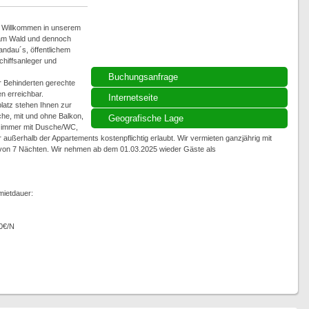
h Willkommen in unserem
t am Wald und dennoch
andau´s, öffentlichem
chiffsanleger und
Buchungsanfrage
r Behinderten gerechte
n erreichbar.
Internetseite
platz stehen Ihnen zur
he, mit und ohne Balkon,
Geografische Lage
tzimmer mit Dusche/WC,
außerhalb der Appartements kostenpflichtig erlaubt. Wir vermieten ganzjährig mit
 von 7 Nächten. Wir nehmen ab dem 01.03.2025 wieder Gäste als
mietdauer:
0€/N