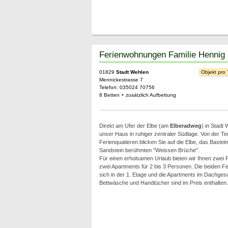
Ferienwohnungen Familie Hennig
01829
Stadt Wehlen
Objekt pro
Mennickestrasse 7
Telefon: 035024 70756
8 Betten + zusätzlich Aufbettung
Direkt am Ufer der Elbe (am
Elberadweg
) in Stadt 
unser Haus in ruhiger zentraler Südlage. Von der T
Ferienquatieren blicken Sie auf die Elbe, das Basteim
Sandstein berühmten "Weissen Brüche".
Für einen erholsamen Urlaub bieten wir Ihnen zwei
zwei Apartments für 2 bis 3 Personen. Die beiden 
sich in der 1. Etage und die Apartments im Dachge
Bettwäsche und Handtücher sind im Preis enthalten.