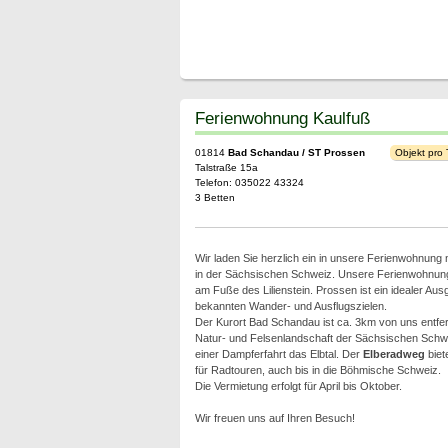
Ferienwohnung Kaulfuß
01814
Bad Schandau / ST Prossen
Objekt pro
Talstraße 15a
Telefon: 035022 43324
3 Betten
Wir laden Sie herzlich ein in unsere Ferienwohnung
in der Sächsischen Schweiz. Unsere Ferienwohnung
am Fuße des Lilienstein. Prossen ist ein idealer Aus
bekannten Wander- und Ausflugszielen.
Der Kurort Bad Schandau ist ca. 3km von uns entfer
Natur- und Felsenlandschaft der Sächsischen Schwei
einer Dampferfahrt das Elbtal. Der
Elberadweg
biet
für Radtouren, auch bis in die Böhmische Schweiz.
Die Vermietung erfolgt für April bis Oktober.
Wir freuen uns auf Ihren Besuch!