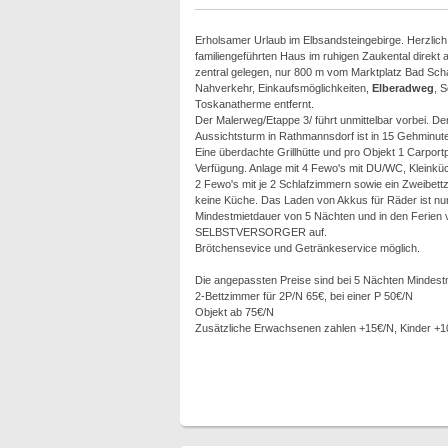
Erholsamer Urlaub im Elbsandsteingebirge. Herzlic
familiengeführten Haus im ruhigen Zaukental direk
zentral gelegen, nur 800 m vom Marktplatz Bad Sch
Nahverkehr, Einkaufsmöglichkeiten,
Elberadweg
, S
Toskanatherme entfernt.
Der Malerweg/Etappe 3/ führt unmittelbar vorbei. De
Aussichtsturm in Rathmannsdorf ist in 15 Gehminute
Eine überdachte Grillhütte und pro Objekt 1 Carport
Verfügung. Anlage mit 4 Fewo's mit DU/WC, Kleinküc
2 Fewo's mit je 2 Schlafzimmern sowie ein Zweibet
keine Küche. Das Laden von Akkus für Räder ist nur 
Mindestmietdauer von 5 Nächten und in den Ferien
SELBSTVERSORGER auf.
Brötchensevice und Getränkeservice möglich.
Die angepassten Preise sind bei 5 Nächten Mindest
2-Bettzimmer für 2P/N 65€, bei einer P 50€/N
Objekt ab 75€/N
Zusätzliche Erwachsenen zahlen +15€/N, Kinder +1