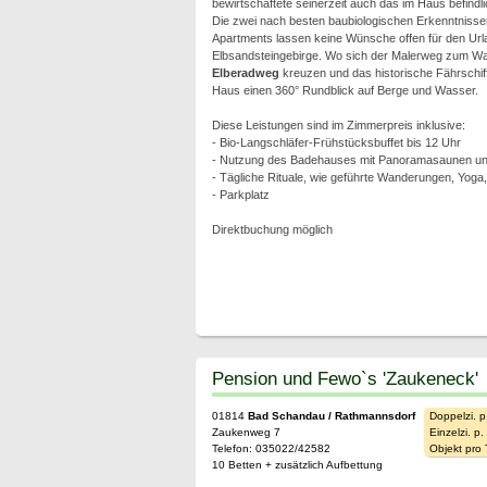
bewirtschaftete seinerzeit auch das im Haus befindli
Die zwei nach besten baubiologischen Erkenntnisse
Apartments lassen keine Wünsche offen für den Url
Elbsandsteingebirge. Wo sich der Malerweg zum W
Elberadweg
kreuzen und das historische Fährschiff 
Haus einen 360° Rundblick auf Berge und Wasser.
Diese Leistungen sind im Zimmerpreis inklusive:
- Bio-Langschläfer-Frühstücksbuffet bis 12 Uhr
- Nutzung des Badehauses mit Panoramasaunen und
- Tägliche Rituale, wie geführte Wanderungen, Yoga
- Parkplatz
Direktbuchung möglich
Pension und Fewo`s 'Zaukeneck'
01814
Bad Schandau / Rathmannsdorf
Doppelzi. p
Zaukenweg 7
Einzelzi. p
Telefon: 035022/42582
Objekt pro
10 Betten + zusätzlich Aufbettung