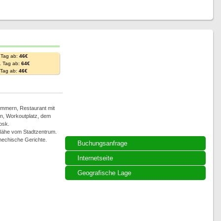
 Tag ab:
46€
. Tag ab:
64€
. Tag ab:
46€
immern, Restaurant mit
en, Workoutplatz, dem
osk.
Nähe vom Stadtzentrum.
chechische Gerichte.
Buchungsanfrage
Internetseite
Geografische Lage