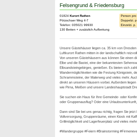
Felsengrund & Friedensburg
01824
Kurort Rathen
Person pro
Pötzschaer Weg 4-7
Doppelzi. p
Telefon: 035021 99930
Einzelzi. p
130 Betten + zusätzlich Aufbettung
Unsere Gästehäuser liegen ca. 35 km von Dresden e
Luftkurort Rathen mitten in der landschaftlich reizv
Von unseren Gästehäusern aus können Sie einen dir
Elbe und die Bastei, eine der bekanntesten Sehensw
Elbsandsteingebirges, genießen. Es bieten sich zahlr
Wandermöglichkeiten wie die Festung Königstein, der 
Schrammsteine, der Malerweg und vieles mehr. Auc
direkt an unseren Häusern vorbei. Außerdem liegen 
wie Pirna, Meißen und unsere Landeshauptstadt Dre
Sie suchen ein Haus für Ihre Gemeinde- oder Konfi
oder Gruppenausflug? Oder eine Urlaubsunterkunft, e
Dann sind Sie bei uns genau richtig, fragen Sie jetz
Vollversorgung, Gruppenräume, einen Kiosk mit Kaffe
Grillmöglichkeit und Lagerfeuerplatz und vieles mehr
#Wandergruppe #Feiern #Brainstorming #Firmeneve