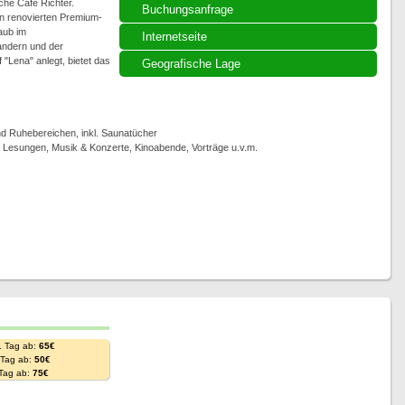
che Cafe Richter.
Buchungsanfrage
n renovierten Premium-
aub im
Internetseite
andern und der
"Lena" anlegt, bietet das
Geografische Lage
 Ruhebereichen, inkl. Saunatücher
, Lesungen, Musik & Konzerte, Kinoabende, Vorträge u.v.m.
. Tag ab:
65€
. Tag ab:
50€
 Tag ab:
75€