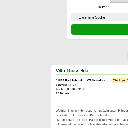
Betten:
Erweiterte Suche
Villa Thusnelda
01814
Bad Schandau, OT Schmilka
Objekt pro
Schmilka Nr. 24
Telefon: 035022 9130
13 Betten
Wohnen in einem der geschichtsträchtigsten Häuse
besonderen Ortsteil von Bad Schandau.
Das mondäne, im edlen Bäderstil liebevoll denkmal
ist benannt nach der Tochter des ehemaligen Besitze