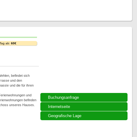
 Tag ab:
60€
Wehlen, befindet sich
errasse und den
assiv und die für ihren
 Ferienwohnungen und
Buchungsanfrage
Ferienwohnungen befinden
schoss unseres Hauses.
Internetseite
Geografische Lage