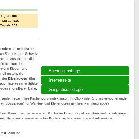
 Tag ab:
30€
. Tag ab:
52€
. Tag ab:
30€
ntfernt im malerischen
ollen Sächsischen Schweiz.
ekten Ausblick auf die
ürdigkeiten des
eiche Kletter- und
Buchungsanfrage
Lilienstein, die
h der
Elberadweg
führt
Internetseite
auch interessante Städte
sden in greifbarer Nähe.
Geografische Lage
rmandenfreizeit, Ihre Kirchenvorstandsklausur, Ihr Chor- oder Orchesterwochenende
in „Basislager“ für Wander- und Klettertouren mit Ihrer Familiengruppe?
t Ihren Wunschtermin bei uns an! Wir bieten Ihnen Doppel, Familien- und Einzelzimmer,
evollautomat sowie einen tollen Kinderspielplatz, eine große Spielwiese mit
.
nt #Schulung