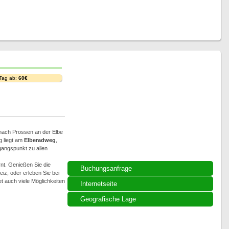
 Tag ab:
60€
 nach Prossen an der Elbe
 liegt am
Elberadweg
,
gangspunkt zu allen
nt. Genießen Sie die
Buchungsanfrage
z, oder erleben Sie bei
et auch viele Möglichkeiten
Internetseite
Geografische Lage