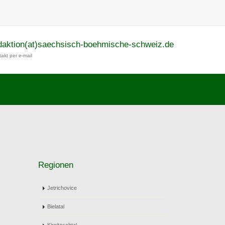
daktion(at)saechsisch-boehmische-schweiz.de
akt per e-mail
Regionen
Jetrichovice
Bielatal