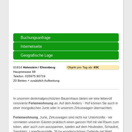
Buchungsanfrage
Internetseite
Geografische Lage
01814
Hohnstein / Ehrenberg
Objekt pro Tag ab:
65€
Hauptstrasse 88
Telefon: 035975 80719
20 Betten + zusätzlich Aufbettung
In unserem denkmalgeschützten Bauernhaus bieten wir eine liebevoll
renovierte
Ferienwohnung
an. Auf dem Anders - Hof können Sie auch in
einer mongolischen Jurte oder in unserem Zirkuswagen übernachten.
Ferienwohnung
, Jurte, Zirkuswagen sind nicht nur Unterkünfte - wir
vermieten unseren Gästen praktisch einen ganzen Hof mit viel Raum zum
toben, aber auch zum ausspannen, spielen auf dem Heuboden, Schaukel,
Sandplatz, Lagerfeuerstelle, 26 ha wunderschönes Gelände mit Wald,