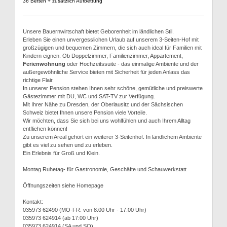
36 Betten + zusätzlich Aufbettung
Unsere Bauernwirtschaft bietet Geborenheit im ländlichen Stil.
Erleben Sie einen unvergesslichen Urlaub auf unserem 3-Seiten-Hof mit
großzügigen und bequemen Zimmern, die sich auch ideal für Familien mit
Kindern eignen. Ob Doppelzimmer, Familienzimmer, Appartement,
Ferienwohnung
oder Hochzeitssuite - das einmalige Ambiente und der
außergewöhnliche Service bieten mit Sicherheit für jeden Anlass das
richtige Flair.
In unserer Pension stehen Ihnen sehr schöne, gemütliche und preiswerte
Gästezimmer mit DU, WC und SAT-TV zur Verfügung.
Mit Ihrer Nähe zu Dresden, der Oberlausitz und der Sächsischen
Schweiz bietet Ihnen unsere Pension viele Vorteile.
Wir möchten, dass Sie sich bei uns wohlfühlen und auch Ihrem Alltag
entfliehen können!
Zu unserem Areal gehört ein weiterer 3-Seitenhof. In ländlichem Ambiente
gibt es viel zu sehen und zu erleben.
Ein Erlebnis für Groß und Klein.
Montag Ruhetag- für Gastronomie, Geschäfte und Schauwerkstatt
Öffnungszeiten siehe Homepage
Kontakt:
035973 62490 (MO-FR: von 8:00 Uhr - 17:00 Uhr)
035973 624914 (ab 17:00 Uhr)
035973 624914 (SA und SO)