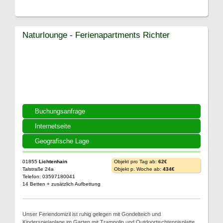
Naturlounge - Ferienapartments Richter
Buchungsanfrage
Internetseite
Geografische Lage
01855
Lichtenhain
Objekt pro Tag ab:
62€
Talstraße 24a
Objekt p. Woche ab:
434€
Telefon: 03597180041
14 Betten + zusätzlich Aufbettung
Unser Feriendomizil ist ruhig gelegen mit Gondelteich und
Kinderspielanlage im Garten mit Trampolin und Outdoortischtennisplatte.