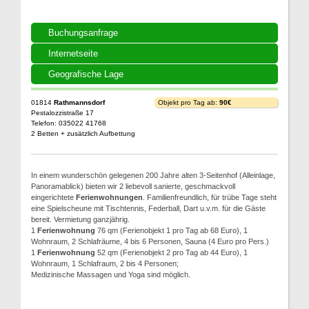
Buchungsanfrage
Internetseite
Geografische Lage
01814
Rathmannsdorf
Objekt pro Tag ab:
90€
Pestalozzistraße 17
Telefon: 035022 41768
2 Betten + zusätzlich Aufbettung
In einem wunderschön gelegenen 200 Jahre alten 3-Seitenhof (Alleinlage,
Panoramablick) bieten wir 2 liebevoll sanierte, geschmackvoll
eingerichtete
Ferienwohnungen
. Familienfreundlich, für trübe Tage steht
eine Spielscheune mit Tischtennis, Federball, Dart u.v.m. für die Gäste
bereit. Vermietung ganzjährig.
1
Ferienwohnung
76 qm (Ferienobjekt 1 pro Tag ab 68 Euro), 1
Wohnraum, 2 Schlafräume, 4 bis 6 Personen, Sauna (4 Euro pro Pers.)
1
Ferienwohnung
52 qm (Ferienobjekt 2 pro Tag ab 44 Euro), 1
Wohnraum, 1 Schlafraum, 2 bis 4 Personen;
Medizinische Massagen und Yoga sind möglich.