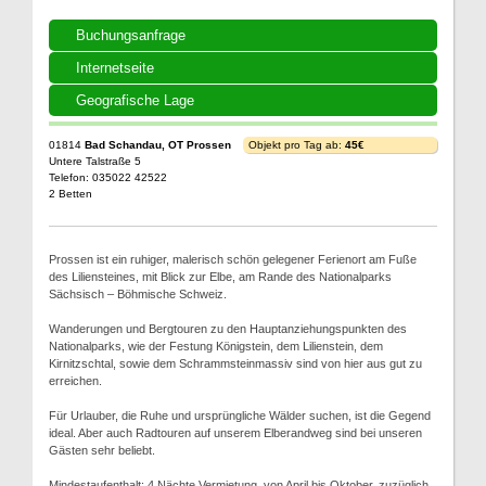
Buchungsanfrage
Internetseite
Geografische Lage
01814
Bad Schandau, OT Prossen
Objekt pro Tag ab:
45€
Untere Talstraße 5
Telefon: 035022 42522
2 Betten
Prossen ist ein ruhiger, malerisch schön gelegener Ferienort am Fuße
des Liliensteines, mit Blick zur Elbe, am Rande des Nationalparks
Sächsisch – Böhmische Schweiz.
Wanderungen und Bergtouren zu den Hauptanziehungspunkten des
Nationalparks, wie der Festung Königstein, dem Lilienstein, dem
Kirnitzschtal, sowie dem Schrammsteinmassiv sind von hier aus gut zu
erreichen.
Für Urlauber, die Ruhe und ursprüngliche Wälder suchen, ist die Gegend
ideal. Aber auch Radtouren auf unserem Elberandweg sind bei unseren
Gästen sehr beliebt.
Mindestaufenthalt: 4 Nächte Vermietung, von April bis Oktober, zuzüglich