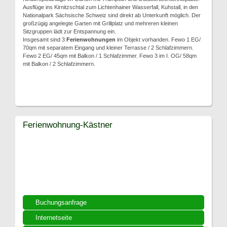
Ausflüge ins Kirnitzschtal zum Lichtenhainer Wasserfall, Kuhstall, in den
Nationalpark Sächsische Schweiz sind direkt ab Unterkunft möglich. Der
großzügig angelegte Garten mit Grillplatz und mehreren kleinen
Sitzgruppen lädt zur Entspannung ein.
Insgesamt sind 3
Ferienwohnungen
im Objekt vorhanden. Fewo 1 EG/
70qm mit separatem Eingang und kleiner Terrasse / 2 Schlafzimmern.
Fewo 2 EG/ 45qm mit Balkon / 1 Schlafzimmer. Fewo 3 im I. OG/ 58qm
mit Balkon / 2 Schlafzimmern.
Ferienwohnung-Kästner
Buchungsanfrage
Internetseite