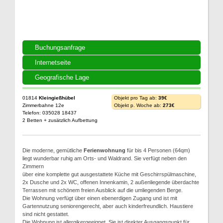
Buchungsanfrage
Internetseite
Geografische Lage
01814
Kleingießhübel
Objekt pro Tag ab:
39€
Zimmerbahne 12e
Objekt p. Woche ab:
273€
Telefon: 035028 18437
2 Betten + zusätzlich Aufbettung
Die moderne, gemütliche
Ferienwohnung
für bis 4 Personen (64qm)
liegt wunderbar ruhig am Orts- und Waldrand. Sie verfügt neben den
Zimmern
über eine komplette gut ausgestattete Küche mit Geschirrspülmaschine,
2x Dusche und 2x WC, offenen Innenkamin, 2 außenliegende überdachte
Terrassen mit schönem freien Ausblick auf die umliegenden Berge.
Die Wohnung verfügt über einen ebenerdigen Zugang und ist mit
Gartennutzung seniorengerecht, aber auch kinderfreundlich. Haustiere
sind nicht gestattet.
Die Wohnung ist allergikergeeignet. Sie ist direkter Ausgangspunkt für