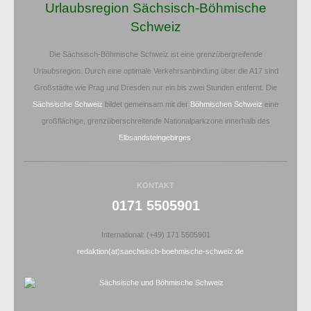
Urlaubsregion Sächsisch-Böhmische
Schweiz
Die Sächsisch-Böhmische Schweiz ist eine grenzübergreifende
Urlaubsregion. Durch eine optimale Verkehrsanbindung über die A17 sind
Großstädte wie Prag und Dresden nur ein bis zwei Stunden entfernt. Die
Sächsische Schweiz
bildet gemeinsam mit der
Böhmischen Schweiz
eine
großflächige, grenzüberschreitende Nationalparkzone innerhalb des
Elbsandsteingebirges
.
KONTAKT
0171 5505901
International: (+49) 171 5505901
redaktion(at)saechsisch-boehmische-schweiz.de