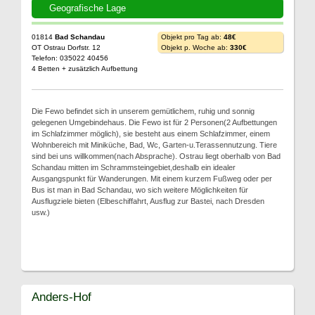
Geografische Lage
01814
Bad Schandau
Objekt pro Tag ab:
48€
OT Ostrau Dorfstr. 12
Objekt p. Woche ab:
330€
Telefon: 035022 40456
4 Betten + zusätzlich Aufbettung
Die Fewo befindet sich in unserem gemütlichem, ruhig und sonnig
gelegenen Umgebindehaus. Die Fewo ist für 2 Personen(2 Aufbettungen
im Schlafzimmer möglich), sie besteht aus einem Schlafzimmer, einem
Wohnbereich mit Miniküche, Bad, Wc, Garten-u.Terassennutzung. Tiere
sind bei uns willkommen(nach Absprache). Ostrau liegt oberhalb von Bad
Schandau mitten im Schrammsteingebiet,deshalb ein idealer
Ausgangspunkt für Wanderungen. Mit einem kurzem Fußweg oder per
Bus ist man in Bad Schandau, wo sich weitere Möglichkeiten für
Ausflugziele bieten (Elbeschiffahrt, Ausflug zur Bastei, nach Dresden
usw.)
Anders-Hof