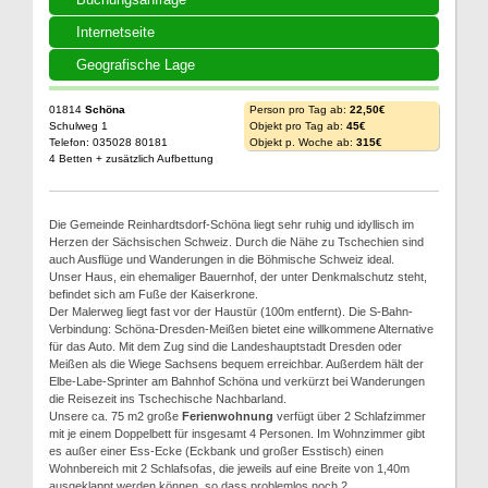
Internetseite
Geografische Lage
01814
Schöna
Person pro Tag ab:
22,50€
Schulweg 1
Objekt pro Tag ab:
45€
Telefon: 035028 80181
Objekt p. Woche ab:
315€
4 Betten + zusätzlich Aufbettung
Die Gemeinde Reinhardtsdorf-Schöna liegt sehr ruhig und idyllisch im
Herzen der Sächsischen Schweiz. Durch die Nähe zu Tschechien sind
auch Ausflüge und Wanderungen in die Böhmische Schweiz ideal.
Unser Haus, ein ehemaliger Bauernhof, der unter Denkmalschutz steht,
befindet sich am Fuße der Kaiserkrone.
Der Malerweg liegt fast vor der Haustür (100m entfernt). Die S-Bahn-
Verbindung: Schöna-Dresden-Meißen bietet eine willkommene Alternative
für das Auto. Mit dem Zug sind die Landeshauptstadt Dresden oder
Meißen als die Wiege Sachsens bequem erreichbar. Außerdem hält der
Elbe-Labe-Sprinter am Bahnhof Schöna und verkürzt bei Wanderungen
die Reisezeit ins Tschechische Nachbarland.
Unsere ca. 75 m2 große
Ferienwohnung
verfügt über 2 Schlafzimmer
mit je einem Doppelbett für insgesamt 4 Personen. Im Wohnzimmer gibt
es außer einer Ess-Ecke (Eckbank und großer Esstisch) einen
Wohnbereich mit 2 Schlafsofas, die jeweils auf eine Breite von 1,40m
ausgeklappt werden können, so dass problemlos noch 2