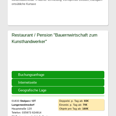
ortsübliche Kurtaxe
Restaurant / Pension "Bauernwirtschaft zum
Kunsthandwerker"
Buchungsanfrage
Internetseite
Geografische Lage
01833
Stolpen / OT
Doppelzi. p. Tag ab:
83€
Langenwolmsdorf
Einzelzi. p. Tag ab:
70€
Hauptstraße 120
Objekt pro Tag ab:
160€
Telefon: 035973 624914