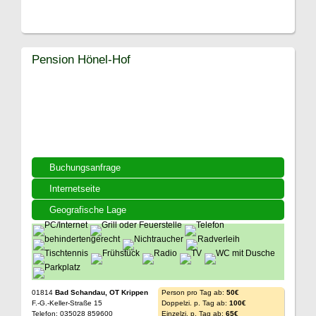
Pension Hönel-Hof
Buchungsanfrage
Internetseite
Geografische Lage
01814
Bad Schandau, OT Krippen
Person pro Tag ab:
50€
F.-G.-Keller-Straße 15
Doppelzi. p. Tag ab:
100€
Telefon: 035028 859600
Einzelzi. p. Tag ab:
65€