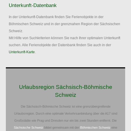
Unterkunft-Datenbank
In der Unterkunft-Datenbank finden Sie Ferienobjekte in der
Böhmischen Schweiz und in der grenznahen Region der Sächsischen
Schweiz.
Mit Hilfe von Suchkriterien können Sie nach Ihrer optimalen Unterkunft
suchen. Alle Ferienobjekte der Datenbank finden Sie auch in der
Unterkunft-Karte
.
Urlaubsregion Sächsisch-Böhmische
Schweiz
Die Sächsisch-Böhmische Schweiz ist eine grenzübergreifende
Urlaubsregion. Durch eine optimale Verkehrsanbindung über die A17 sind
Großstädte wie Prag und Dresden nur ein bis zwei Stunden entfernt. Die
Sächsische Schweiz
bildet gemeinsam mit der
Böhmischen Schweiz
eine