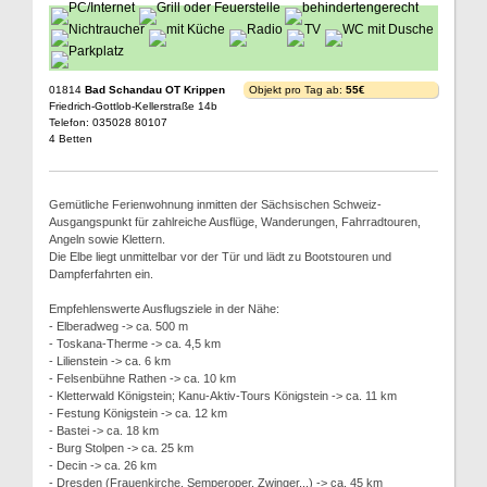
01814
Bad Schandau OT Krippen
Objekt pro Tag ab:
55€
Friedrich-Gottlob-Kellerstraße 14b
Telefon: 035028 80107
4 Betten
Gemütliche Ferienwohnung inmitten der Sächsischen Schweiz-
Ausgangspunkt für zahlreiche Ausflüge, Wanderungen, Fahrradtouren,
Angeln sowie Klettern.
Die Elbe liegt unmittelbar vor der Tür und lädt zu Bootstouren und
Dampferfahrten ein.
Empfehlenswerte Ausflugsziele in der Nähe:
- Elberadweg -> ca. 500 m
- Toskana-Therme -> ca. 4,5 km
- Lilienstein -> ca. 6 km
- Felsenbühne Rathen -> ca. 10 km
- Kletterwald Königstein; Kanu-Aktiv-Tours Königstein -> ca. 11 km
- Festung Königstein -> ca. 12 km
- Bastei -> ca. 18 km
- Burg Stolpen -> ca. 25 km
- Decin -> ca. 26 km
- Dresden (Frauenkirche, Semperoper, Zwinger...) -> ca. 45 km