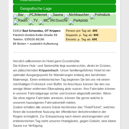
Geografische Lage
01814
Bad Schandau, OT Krippen
Person pro Tag ab:
40€
Friedrich-Gottlob-Keller-Straße 69
Doppelzi. p. Tag ab:
80€
Telefon: 035028 86190
Einzelzi. p. Tag ab:
60€
86 Betten + zusätzlich Aufbettung
Herzlich willkommen im Hotel garni Grundmühle.
Die frühere Holz- und Steinmühle liegt wunderschön, direkt im Grünen,
am plätschernden
Krippenbach
. Unser familiengeführtes Hotel ist ein
optimaler Ausgangspunkt für Wanderungen entlang des berühmten
Malerwegs. Einen erlebnisreichen Tag beginnen Sie bei uns mit einem
reichhaltigen Frühstück vom Buffet. Im Anschluss können Sie den nur
wenige Meter entfernten Elberadweg aktiv nutzen. Ihre Fahrräder können
in unserer Fahrradgarage sicher und trocken abgestellt werden. Wenn
Sie ohne eigene Fahrräder anreisen, können Sie gerne welche in
unserem hauseigenen Fahrradverleih mieten.
Zudem erhalten alle unsere Gäste bei Anreise das "HotelTicket", welches
Ihnen die kostenfreie Nutzung der öffentlichen Verkehrsmittel in der
Region ermöglicht. Zur Entspannung nach einem anstrengenden und
erlebnisreichen Tag steht unseren Hotelgästen, gegen Gebühr, eine kleine
Sauna zur Verfügung.