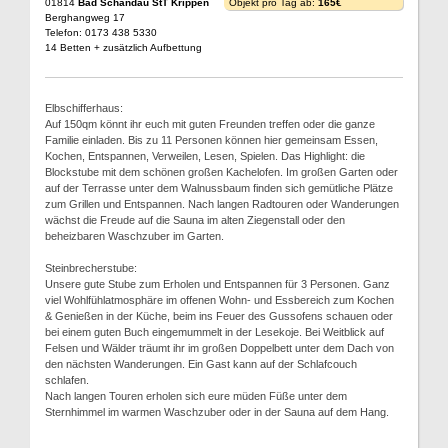
01814
Bad Schandau StT Krippen
Objekt pro Tag ab:
165€
Berghangweg 17
Telefon: 0173 438 5330
14 Betten + zusätzlich Aufbettung
Elbschifferhaus:
Auf 150qm könnt ihr euch mit guten Freunden treffen oder die ganze
Familie einladen. Bis zu 11 Personen können hier gemeinsam Essen,
Kochen, Entspannen, Verweilen, Lesen, Spielen. Das Highlight: die
Blockstube mit dem schönen großen Kachelofen. Im großen Garten oder
auf der Terrasse unter dem Walnussbaum finden sich gemütliche Plätze
zum Grillen und Entspannen. Nach langen Radtouren oder Wanderungen
wächst die Freude auf die Sauna im alten Ziegenstall oder den
beheizbaren Waschzuber im Garten.
Steinbrecherstube:
Unsere gute Stube zum Erholen und Entspannen für 3 Personen. Ganz
viel Wohlfühlatmosphäre im offenen Wohn- und Essbereich zum Kochen
& Genießen in der Küche, beim ins Feuer des Gussofens schauen oder
bei einem guten Buch eingemummelt in der Lesekoje. Bei Weitblick auf
Felsen und Wälder träumt ihr im großen Doppelbett unter dem Dach von
den nächsten Wanderungen. Ein Gast kann auf der Schlafcouch
schlafen.
Nach langen Touren erholen sich eure müden Füße unter dem
Sternhimmel im warmen Waschzuber oder in der Sauna auf dem Hang.