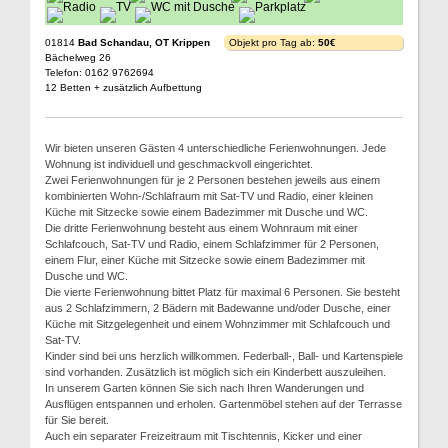
01814
Bad Schandau, OT Krippen
Objekt pro Tag ab:
50€
Bächelweg 26
Telefon: 0162 9762694
12 Betten + zusätzlich Aufbettung
Wir bieten unseren Gästen 4 unterschiedliche Ferienwohnungen. Jede
Wohnung ist individuell und geschmackvoll eingerichtet.
Zwei Ferienwohnungen für je 2 Personen bestehen jeweils aus einem
kombinierten Wohn-/Schlafraum mit Sat-TV und Radio, einer kleinen
Küche mit Sitzecke sowie einem Badezimmer mit Dusche und WC.
Die dritte Ferienwohnung besteht aus einem Wohnraum mit einer
Schlafcouch, Sat-TV und Radio, einem Schlafzimmer für 2 Personen,
einem Flur, einer Küche mit Sitzecke sowie einem Badezimmer mit
Dusche und WC.
Die vierte Ferienwohnung bittet Platz für maximal 6 Personen. Sie besteht
aus 2 Schlafzimmern, 2 Bädern mit Badewanne und/oder Dusche, einer
Küche mit Sitzgelegenheit und einem Wohnzimmer mit Schlafcouch und
Sat-TV.
Kinder sind bei uns herzlich willkommen. Federball-, Ball- und Kartenspiele
sind vorhanden. Zusätzlich ist möglich sich ein Kinderbett auszuleihen.
In unserem Garten können Sie sich nach Ihren Wanderungen und
Ausflügen entspannen und erholen. Gartenmöbel stehen auf der Terrasse
für Sie bereit.
Auch ein separater Freizeitraum mit Tischtennis, Kicker und einer