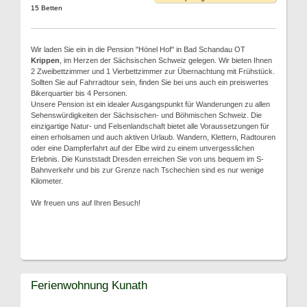
15 Betten
Wir laden Sie ein in die Pension "Hönel Hof" in Bad Schandau OT
Krippen
, im Herzen der Sächsischen Schweiz gelegen. Wir bieten Ihnen
2 Zweibettzimmer und 1 Vierbettzimmer zur Übernachtung mit Frühstück.
Sollten Sie auf Fahrradtour sein, finden Sie bei uns auch ein preiswertes
Bikerquartier bis 4 Personen.
Unsere Pension ist ein idealer Ausgangspunkt für Wanderungen zu allen
Sehenswürdigkeiten der Sächsischen- und Böhmischen Schweiz. Die
einzigartige Natur- und Felsenlandschaft bietet alle Voraussetzungen für
einen erholsamen und auch aktiven Urlaub. Wandern, Klettern, Radtouren
oder eine Dampferfahrt auf der Elbe wird zu einem unvergesslichen
Erlebnis. Die Kunststadt Dresden erreichen Sie von uns bequem im S-
Bahnverkehr und bis zur Grenze nach Tschechien sind es nur wenige
Kilometer.
Wir freuen uns auf Ihren Besuch!
Ferienwohnung Kunath