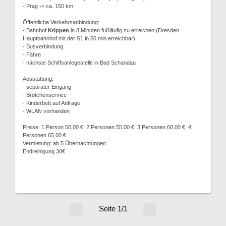
- Prag -> ca. 150 km
Öffentliche Verkehrsanbindung:
- Bahnhof
Krippen
in 8 Minuten fußläufig zu erreichen (Dresden
Hauptbahnhof mit der S1 in 50 min erreichbar)
- Busverbindung
- Fähre
- nächste Schiffsanlegestelle in Bad Schandau
Ausstattung:
- separater Eingang
- Brötchenservice
- Kinderbett auf Anfrage
- WLAN vorhanden
Preise: 1 Person 50,00 €, 2 Personen 55,00 €, 3 Personen 60,00 €, 4
Personen 65,00 €
Vermietung: ab 5 Übernachtungen
Endreinigung 30€
Seite 1/1