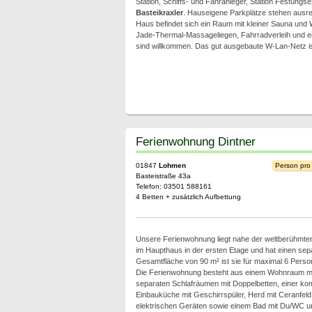
Station, Schiffs- und Fähranleger, Station Festungs
Basteikraxler
. Hauseigene Parkplätze stehen ausre
Haus befindet sich ein Raum mit kleiner Sauna und Wh
Jade-Thermal-Massageliegen, Fahrradverleih und ein
sind willkommen. Das gut ausgebaute W-Lan-Netz ist
Ferienwohnung Dintner
01847
Lohmen
Person pro
Basteistraße 43a
Telefon: 03501 588161
4 Betten + zusätzlich Aufbettung
Unsere Ferienwohnung liegt nahe der weltberühmt
im Haupthaus in der ersten Etage und hat einen sepa
Gesamtfläche von 90 m² ist sie für maximal 6 Perso
Die Ferienwohnung besteht aus einem Wohnraum mi
separaten Schlafräumen mit Doppelbetten, einer kom
Einbauküche mit Geschirrspüler, Herd mit Ceranfeld
elektrischen Geräten sowie einem Bad mit Du/WC 