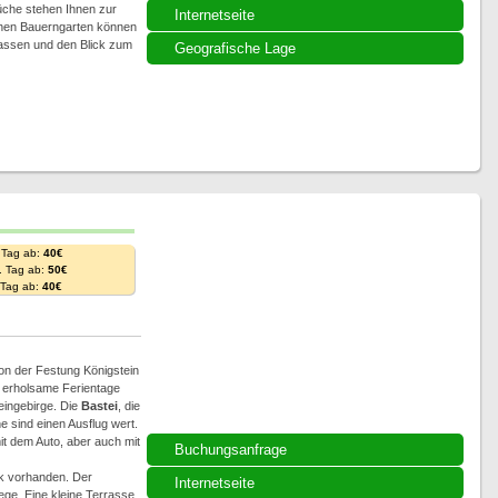
üche stehen Ihnen zur
Internetseite
schen Bauerngarten können
lassen und den Blick zum
Geografische Lage
 Tag ab:
40€
. Tag ab:
50€
. Tag ab:
40€
von der Festung Königstein
nd erholsame Ferientage
eingebirge. Die
Bastei
, die
 sind einen Ausflug wert.
it dem Auto, aber auch mit
Buchungsanfrage
k vorhanden. Der
Internetseite
ege. Eine kleine Terrasse,