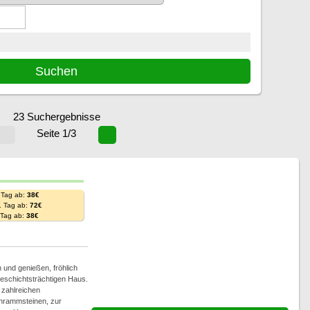
23 Suchergebnisse
Seite 1/3
 Tag ab:
38€
. Tag ab:
72€
. Tag ab:
38€
und genießen, fröhlich
geschichtsträchtigen Haus.
n zahlreichen
hrammsteinen, zur