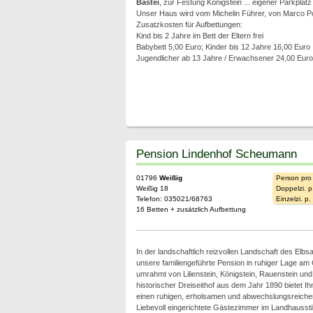
Bastei
, zur Festung Königstein ... eigener Parkplat
Unser Haus wird vom Michelin Führer, von Marco Po
Zusatzkosten für Aufbettungen:
Kind bis 2 Jahre im Bett der Eltern frei
Babybett 5,00 Euro; Kinder bis 12 Jahre 16,00 Euro
Jugendlicher ab 13 Jahre / Erwachsener 24,00 Euro
Pension Lindenhof Scheumann
01796
Weißig
Person pro
Weißig 18
Doppelzi. p
Telefon: 035021/68763
Einzelzi. p
16 Betten + zusätzlich Aufbettung
In der landschaftlich reizvollen Landschaft des Elbsa
unsere familiengeführte Pension in ruhiger Lage am
umrahmt von Lilienstein, Königstein, Rauenstein un
historischer Dreiseithof aus dem Jahr 1890 bietet Ih
einen ruhigen, erholsamen und abwechslungsreichen
Liebevoll eingerichtete Gästezimmer im Landhausstil