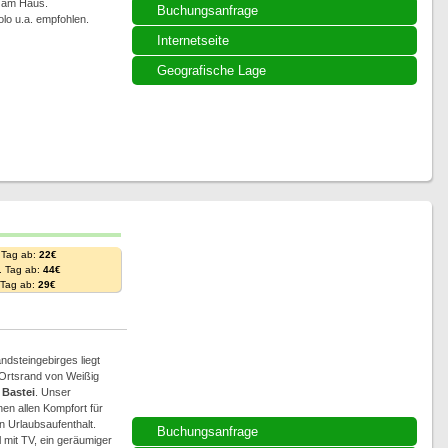
z am Haus.
Buchungsanfrage
lo u.a. empfohlen.
Internetseite
Geografische Lage
 Tag ab:
22€
. Tag ab:
44€
. Tag ab:
29€
ndsteingebirges liegt
 Ortsrand von Weißig
d
Bastei
. Unser
nen allen Kompfort für
 Urlaubsaufenthalt.
Buchungsanfrage
 mit TV, ein geräumiger