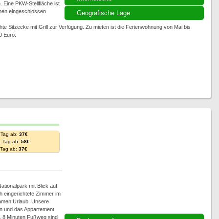
Eine PKW-Stellfläche ist
nen eingeschlossen
Geografische Lage
e Sitzecke mit Grill zur Verfügung. Zu mieten ist die Ferienwohnung von Mai bis
0 Euro.
 Tag ab:
37€
. Tag ab:
58€
. Tag ab:
37€
ationalpark mit Blick auf
ch eingerichtete Zimmer im
samen Urlaub. Unsere
on und das Appartement
a. 8 Minuten Fußweg sind