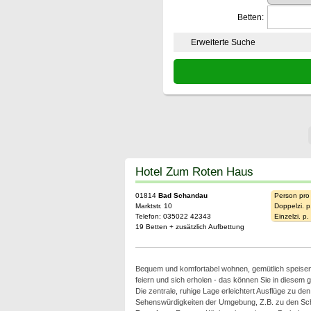
Betten:
Erweiterte Suche
Hotel Zum Roten Haus
01814
Bad Schandau
Person pro
Marktstr. 10
Doppelzi. p
Telefon: 035022 42343
Einzelzi. p
19 Betten + zusätzlich Aufbettung
Bequem und komfortabel wohnen, gemütlich speisen 
feiern und sich erholen - das können Sie in diesem 
Die zentrale, ruhige Lage erleichtert Ausflüge zu de
Sehenswürdigkeiten der Umgebung, Z.B. zu den Sc