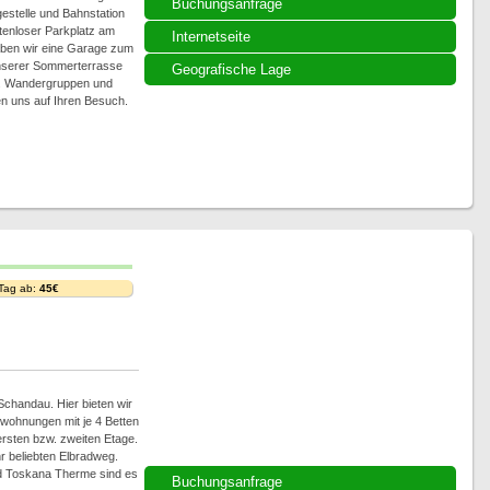
Buchungsanfrage
gestelle und Bahnstation
tenloser Parkplatz am
Internetseite
aben wir eine Garage zum
unserer Sommerterrasse
Geografische Lage
nd. Wandergruppen und
en uns auf Ihren Besuch.
 Tag ab:
45€
chandau. Hier bieten wir
wohnungen mit je 4 Betten
 ersten bzw. zweiten Etage.
 beliebten Elbradweg.
d Toskana Therme sind es
Buchungsanfrage