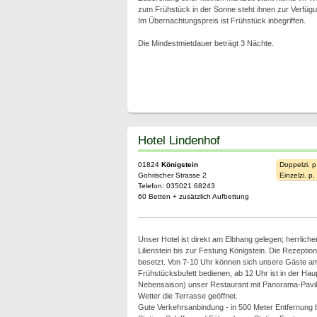
zum Frühstück in der Sonne steht ihnen zur Verfügu
Im Übernachtungspreis ist Frühstück inbegriffen.
Die Mindestmietdauer beträgt 3 Nächte.
Hotel Lindenhof
01824
Königstein
Doppelzi. p
Gohrischer Strasse 2
Einzelzi. p
Telefon: 035021 68243
60 Betten + zusätzlich Aufbettung
Unser Hotel ist direkt am Elbhang gelegen; herrliche
Lilienstein bis zur Festung Königstein. Die Rezeptio
besetzt. Von 7-10 Uhr können sich unsere Gäste am
Frühstücksbufett bedienen, ab 12 Uhr ist in der Hau
Nebensaison) unser Restaurant mit Panorama-Pavil
Wetter die Terrasse geöffnet.
Gute Verkehrsanbindung - in 500 Meter Entfernung 