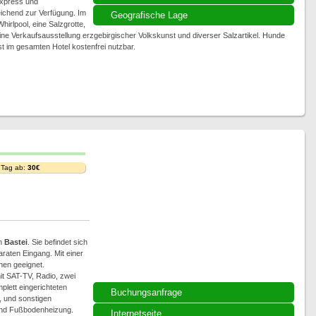
express und
ichend zur Verfügung. Im
Geografische Lage
irlpool, eine Salzgrotte,
e Verkaufsausstellung erzgebirgischer Volkskunst und diverser Salzartikel. Hunde
 im gesamten Hotel kostenfrei nutzbar.
 Tag ab:
30€
en
Bastei
. Sie befindet sich
raten Eingang. Mit einer
nen geeignet.
t SAT-TV, Radio, zwei
plett eingerichteten
Buchungsanfrage
, und sonstigen
und Fußbodenheizung.
Internetseite