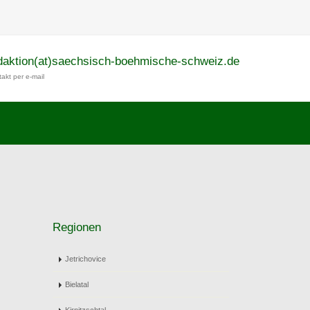
daktion(at)saechsisch-boehmische-schweiz.de
akt per e-mail
Regionen
Jetrichovice
Bielatal