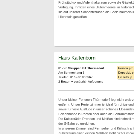
Frühstücks- und Aufenthaltsraum sowie die Gästek
Verfügung. Inmitten eines Blütenmeeres im histori
sie auf unserer Sonnenterrasse die Seele baumeln 
Lilienstein genießen.
Haus Kaltenborn
01796
Struppen OT Thürmsdorf
Person pro
Am Sonnenhang 3
Doppelzi. p
Telefon: 0152-51856567
Einzelzi. p
2 Betten + zusätzlich Aufbettung
Unser kleiner Ferienort Thürmsdorf liegt nicht weit 
entfernt. Unser Ferienzimmer ist ideal für ruhige u
sowie für viele Ausflüge in unser schönes Elbsandst
Felsenbühne in Rahten aber auch die Schrammsteine
Die Kulturstädte Dresden und Meißen sind schnell m
der S-Bahn zu erreichen.
In unserem Zimmer sind Fernseher und Kühlschran
Zubereitung einer kleinen Mahlzeit steht nichts im W