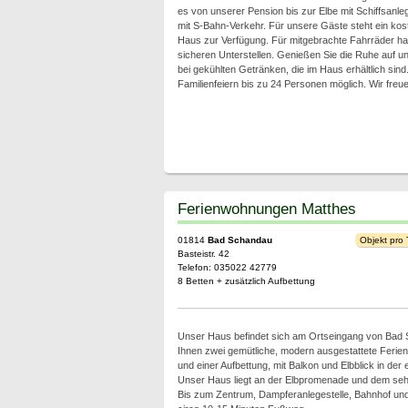
es von unserer Pension bis zur Elbe mit Schiffsanle
mit S-Bahn-Verkehr. Für unsere Gäste steht ein kos
Haus zur Verfügung. Für mitgebrachte Fahrräder h
sicheren Unterstellen. Genießen Sie die Ruhe auf 
bei gekühlten Getränken, die im Haus erhältlich si
Familienfeiern bis zu 24 Personen möglich. Wir freu
Ferienwohnungen Matthes
01814
Bad Schandau
Objekt pro
Basteistr. 42
Telefon: 035022 42779
8 Betten + zusätzlich Aufbettung
Unser Haus befindet sich am Ortseingang von Bad S
Ihnen zwei gemütliche, modern ausgestattete Ferien
und einer Aufbettung, mit Balkon und Elbblick in der
Unser Haus liegt an der Elbpromenade und dem sehr
Bis zum Zentrum, Dampferanlegestelle, Bahnhof un