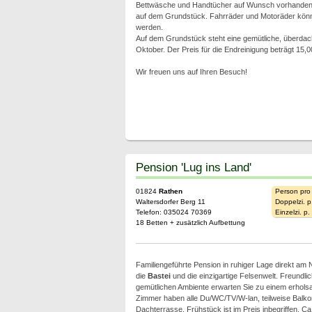
Bettwäsche und Handtücher auf Wunsch vorhanden. 
auf dem Grundstück. Fahrräder und Motoräder kön
werden.
Auf dem Grundstück steht eine gemütliche, überdacht
Oktober. Der Preis für die Endreinigung beträgt 15,0
Wir freuen uns auf Ihren Besuch!
Pension 'Lug ins Land'
01824
Rathen
Person pro
Waltersdorfer Berg 11
Doppelzi. p
Telefon: 035024 70369
Einzelzi. p
18 Betten + zusätzlich Aufbettung
Familiengeführte Pension in ruhiger Lage direkt am N
die
Bastei
und die einzigartige Felsenwelt. Freundli
gemütlichen Ambiente erwarten Sie zu einem erhol
Zimmer haben alle Du/WC/TV/W-lan, teilweise Balk
Dachterrasse. Frühstück ist im Preis inbegriffen. C