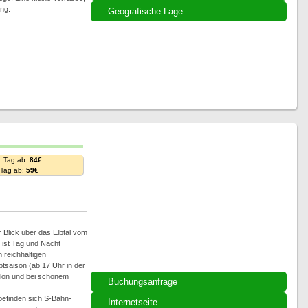
ng.
Geografische Lage
. Tag ab:
84€
. Tag ab:
59€
r Blick über das Elbtal vom
n ist Tag und Nacht
 reichhaltigen
ptsaison (ab 17 Uhr in der
lon und bei schönem
Buchungsanfrage
befinden sich S-Bahn-
Internetseite