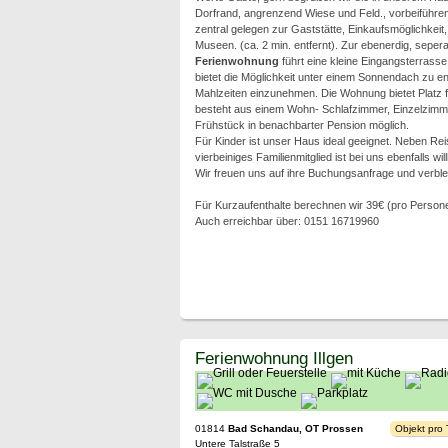
Dorfrand, angrenzend Wiese und Feld., vorbeiführ
zentral gelegen zur Gaststätte, Einkaufsmöglichkeit,
Museen. (ca. 2 min. entfernt). Zur ebenerdig, seper
Ferienwohnung
führt eine kleine Eingangsterrasse
bietet die Möglichkeit unter einem Sonnendach zu e
Mahlzeiten einzunehmen. Die Wohnung bietet Platz f
besteht aus einem Wohn- Schlafzimmer, Einzelzimm
Frühstück in benachbarter Pension möglich.
Für Kinder ist unser Haus ideal geeignet. Neben Re
vierbeiniges Familienmitglied ist bei uns ebenfalls w
Wir freuen uns auf ihre Buchungsanfrage und verblei
Für Kurzaufenthalte berechnen wir 39€ (pro Person
Auch erreichbar über: 0151 16719960
Ferienwohnung Illgen
01814
Bad Schandau, OT Prossen
Objekt pro
Untere Talstraße 5