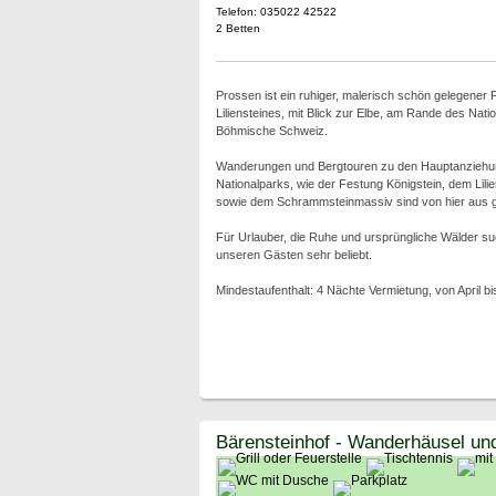
Telefon: 035022 42522
2 Betten
Prossen ist ein ruhiger, malerisch schön gelegener
Liliensteines, mit Blick zur Elbe, am Rande des Nat
Böhmische Schweiz.
Wanderungen und Bergtouren zu den Hauptanziehu
Nationalparks, wie der Festung Königstein, dem Lilien
sowie dem Schrammsteinmassiv sind von hier aus gu
Für Urlauber, die Ruhe und ursprüngliche Wälder su
unseren Gästen sehr beliebt.
Mindestaufenthalt: 4 Nächte Vermietung, von April bi
Bärensteinhof - Wanderhäusel u