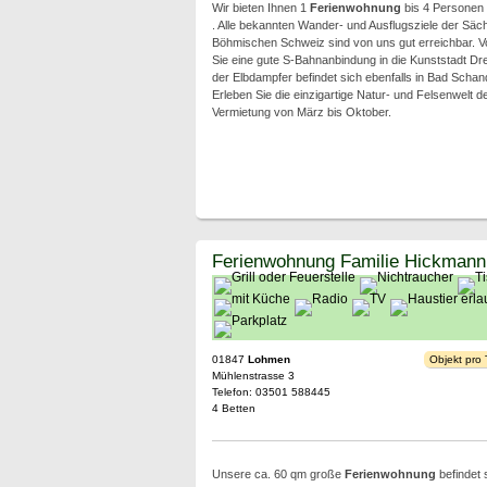
Wir bieten Ihnen 1
Ferienwohnung
bis 4 Personen 
. Alle bekannten Wander- und Ausflugsziele der Säc
Böhmischen Schweiz sind von uns gut erreichbar.
Sie eine gute S-Bahnanbindung in die Kunststadt Dre
der Elbdampfer befindet sich ebenfalls in Bad Schan
Erleben Sie die einzigartige Natur- und Felsenwelt 
Vermietung von März bis Oktober.
Ferienwohnung Familie Hickmann
01847
Lohmen
Objekt pro
Mühlenstrasse 3
Telefon: 03501 588445
4 Betten
Unsere ca. 60 qm große
Ferienwohnung
befindet 