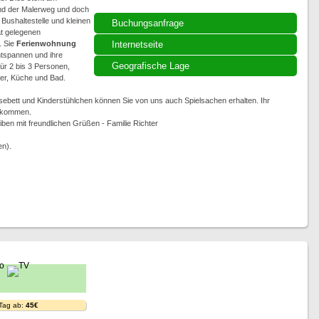
end der Malerweg und doch
 Bushaltestelle und kleinen
Buchungsanfrage
at gelegenen
. Sie
Ferienwohnung
Internetseite
ntspannen und ihre
Geografische Lage
ür 2 bis 3 Personen,
er, Küche und Bad.
isebett und Kinderstühlchen können Sie von uns auch Spielsachen erhalten. Ihr
illkommen.
ben mit freundlichen Grüßen - Familie Richter
en).
 Tag ab:
45€