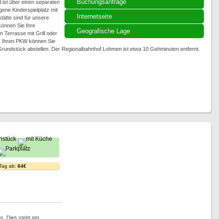
Buchungsanfrage
ist über einen separaten
gene Kinderspielplatz mit
Internetseite
ätte sind für unsere
können Sie Ihre
Geografische Lage
 Terrasse mit Grill oder
n. Ihren PKW können Sie
Grundstück abstellen. Der Regionalbahnhof Lohmen ist etwa 10 Gehminuten entfernt.
 Tag ab:
64€
s. Dies steht am