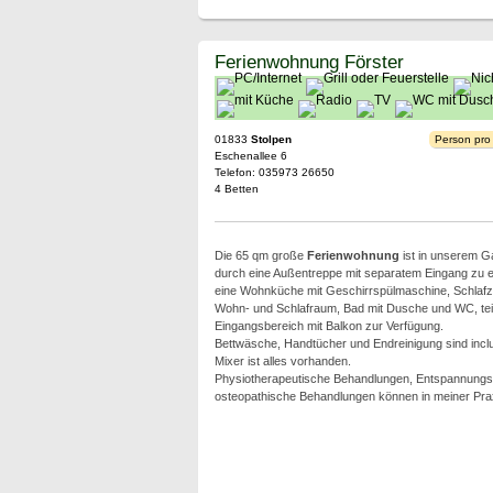
Ferienwohnung Förster
01833
Stolpen
Person pro
Eschenallee 6
Telefon: 035973 26650
4 Betten
Die 65 qm große
Ferienwohnung
ist in unserem G
durch eine Außentreppe mit separatem Eingang zu er
eine Wohnküche mit Geschirrspülmaschine, Schlafz
Wohn- und Schlafraum, Bad mit Dusche und WC, teil
Eingangsbereich mit Balkon zur Verfügung.
Bettwäsche, Handtücher und Endreinigung sind incl
Mixer ist alles vorhanden.
Physiotherapeutische Behandlungen, Entspannung
osteopathische Behandlungen können in meiner Pr