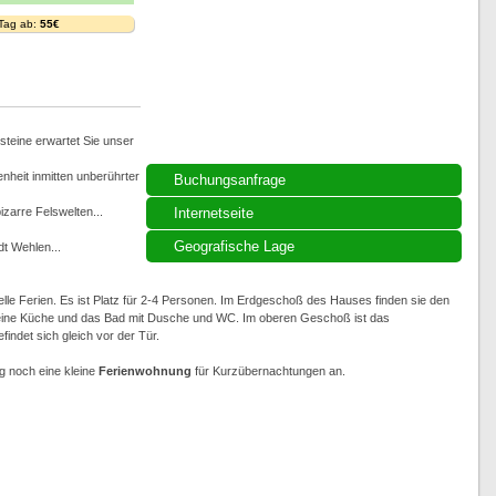
 Tag ab:
55€
steine erwartet Sie unser
heit inmitten unberührter
Buchungsanfrage
zarre Felswelten...
Internetseite
Geografische Lage
t Wehlen...
lle Ferien. Es ist Platz für 2-4 Personen. Im Erdgeschoß des Hauses finden sie den
leine Küche und das Bad mit Dusche und WC. Im oberen Geschoß ist das
indet sich gleich vor der Tür.
g noch eine kleine
Ferienwohnung
für Kurzübernachtungen an.