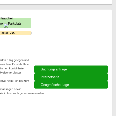
 Tag ab:
38€
arten ruhig gelegen und
reichen. Es steht Ihnen
immer, kombinierter
Buchungsanfrage
weise verglaster
Internetseite
usive. Vom Fön bis zum
Geografische Lage
smassagen sowie
axis in Anspruch genommen werden.