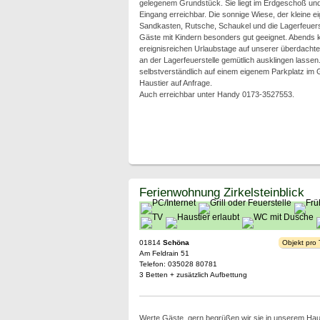
gelegenem Grundstück. Sie liegt im Erdgeschoß und 
Eingang erreichbar. Die sonnige Wiese, der kleine ei
Sandkasten, Rutsche, Schaukel und die Lagerfeuerst
Gäste mit Kindern besonders gut geeignet. Abends 
ereignisreichen Urlaubstage auf unserer überdachten
an der Lagerfeuerstelle gemütlich ausklingen lasse
selbstverständlich auf einem eigenem Parkplatz im 
Haustier auf Anfrage.
Auch erreichbar unter Handy 0173-3527553.
Ferienwohnung Zirkelsteinblick
01814
Schöna
Objekt pro
Am Feldrain 51
Telefon: 035028 80781
3 Betten + zusätzlich Aufbettung
Werte Gäste, gern begrüßen wir sie in unserem Hau