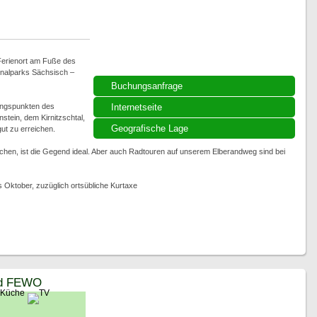
 Ferienort am Fuße des
ionalparks Sächsisch –
Buchungsanfrage
ngspunkten des
Internetseite
stein, dem Kirnitzschtal,
Geografische Lage
t zu erreichen.
chen, ist die Gegend ideal. Aber auch Radtouren auf unserem Elberandweg sind bei
s Oktober, zuzüglich ortsübliche Kurtaxe
nd FEWO