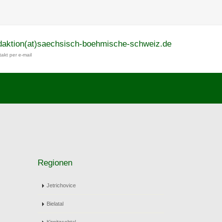
daktion(at)saechsisch-boehmische-schweiz.de
akt per e-mail
Regionen
Jetrichovice
Bielatal