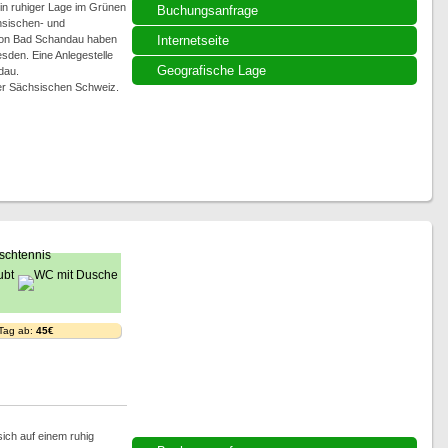
in ruhiger Lage im Grünen
Buchungsanfrage
hsischen- und
 Von Bad Schandau haben
Internetseite
sden. Eine Anlegestelle
Geografische Lage
dau.
der Sächsischen Schweiz.
 Tag ab:
45€
sich auf einem ruhig