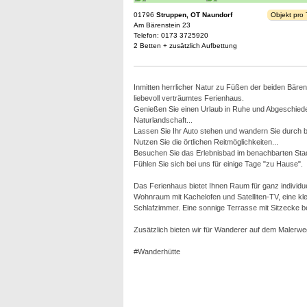
01796
Struppen, OT Naundorf
Objekt pro
Am Bärenstein 23
Telefon: 0173 3725920
2 Betten + zusätzlich Aufbettung
Inmitten herrlicher Natur zu Füßen der beiden Bären
liebevoll verträumtes Ferienhaus.
Genießen Sie einen Urlaub in Ruhe und Abgeschieden
Naturlandschaft...
Lassen Sie Ihr Auto stehen und wandern Sie durch bi
Nutzen Sie die örtlichen Reitmöglichkeiten...
Besuchen Sie das Erlebnisbad im benachbarten Stad
Fühlen Sie sich bei uns für einige Tage "zu Hause".
Das Ferienhaus bietet Ihnen Raum für ganz individue
Wohnraum mit Kachelofen und Satelliten-TV, eine k
Schlafzimmer. Eine sonnige Terrasse mit Sitzecke bef
Zusätzlich bieten wir für Wanderer auf dem Malerwe
#Wanderhütte