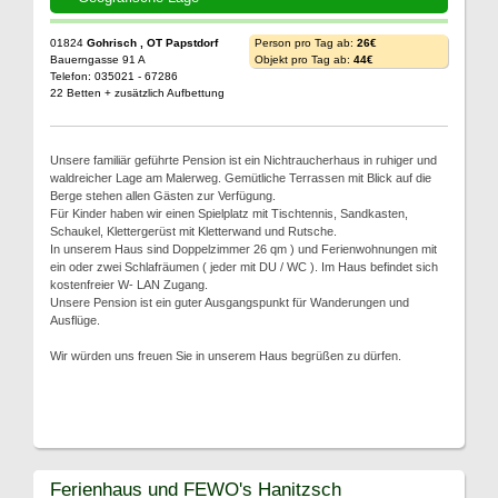
01824
Gohrisch , OT Papstdorf
Person pro Tag ab:
26€
Bauerngasse 91 A
Objekt pro Tag ab:
44€
Telefon: 035021 - 67286
22 Betten + zusätzlich Aufbettung
Unsere familiär geführte Pension ist ein Nichtraucherhaus in ruhiger und
waldreicher Lage am Malerweg. Gemütliche Terrassen mit Blick auf die
Berge stehen allen Gästen zur Verfügung.
Für Kinder haben wir einen Spielplatz mit Tischtennis, Sandkasten,
Schaukel, Klettergerüst mit Kletterwand und Rutsche.
In unserem Haus sind Doppelzimmer 26 qm ) und Ferienwohnungen mit
ein oder zwei Schlafräumen ( jeder mit DU / WC ). Im Haus befindet sich
kostenfreier W- LAN Zugang.
Unsere Pension ist ein guter Ausgangspunkt für Wanderungen und
Ausflüge.
Wir würden uns freuen Sie in unserem Haus begrüßen zu dürfen.
Ferienhaus und FEWO's Hanitzsch