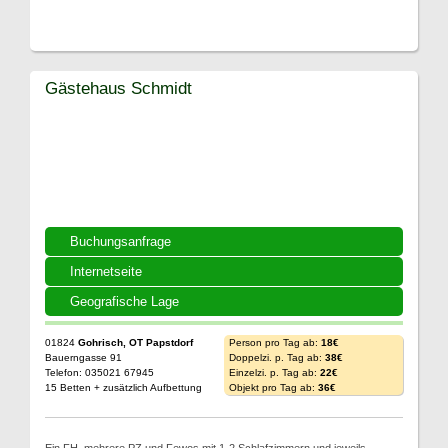
Gästehaus Schmidt
Buchungsanfrage
Internetseite
Geografische Lage
01824
Gohrisch, OT Papstdorf
Person pro Tag ab:
18€
Bauerngasse 91
Doppelzi. p. Tag ab:
38€
Telefon: 035021 67945
Einzelzi. p. Tag ab:
22€
15 Betten + zusätzlich Aufbettung
Objekt pro Tag ab:
36€