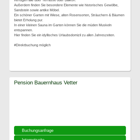
verfügen alle über Terrasse oder Balkon.
Außerdem finden Sie besondere Elemente wie historisches Gewölbe,
Sandstein sowie antike Möbel.
Ein schöner Garten mit Wiese, alten Rosensorten, Sträuchern & Bäumen
bietet Erholung pur.
In einer kleinen Sauna im Garten können Sie die müden Muskeln
entspannen.
Hier finden Sie ein idyllisches Urlaubsdomizil zu allen Jahreszeiten.
#Direktbuchung möglich
Pension Bauernhaus Vetter
Buchungsanfrage
Internetseite