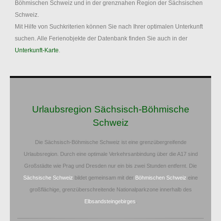
Böhmischen Schweiz und in der grenznahen Region der Sächsischen
Schweiz.
Mit Hilfe von Suchkriterien können Sie nach Ihrer optimalen Unterkunft
suchen. Alle Ferienobjekte der Datenbank finden Sie auch in der
Unterkunft-Karte
.
Urlaubsregion Sächsisch-Böhmische
Schweiz
Die Sächsisch-Böhmische Schweiz ist eine grenzübergreifende
Urlaubsregion. Durch eine optimale Verkehrsanbindung über die A17 sind
Großstädte wie Prag und Dresden nur ein bis zwei Stunden entfernt. Die
Sächsische Schweiz
bildet gemeinsam mit der
Böhmischen Schweiz
eine
großflächige, grenzüberschreitende Nationalparkzone innerhalb des
Elbsandsteingebirges
.