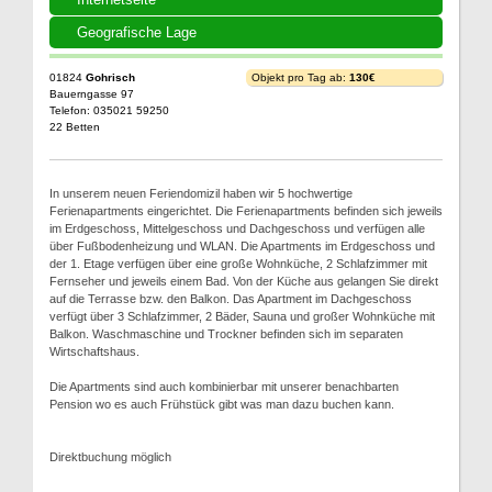
Geografische Lage
01824
Gohrisch
Objekt pro Tag ab:
130€
Bauerngasse 97
Telefon: 035021 59250
22 Betten
In unserem neuen Feriendomizil haben wir 5 hochwertige
Ferienapartments eingerichtet. Die Ferienapartments befinden sich jeweils
im Erdgeschoss, Mittelgeschoss und Dachgeschoss und verfügen alle
über Fußbodenheizung und WLAN. Die Apartments im Erdgeschoss und
der 1. Etage verfügen über eine große Wohnküche, 2 Schlafzimmer mit
Fernseher und jeweils einem Bad. Von der Küche aus gelangen Sie direkt
auf die Terrasse bzw. den Balkon. Das Apartment im Dachgeschoss
verfügt über 3 Schlafzimmer, 2 Bäder, Sauna und großer Wohnküche mit
Balkon. Waschmaschine und Trockner befinden sich im separaten
Wirtschaftshaus.
Die Apartments sind auch kombinierbar mit unserer benachbarten
Pension wo es auch Frühstück gibt was man dazu buchen kann.
Direktbuchung möglich