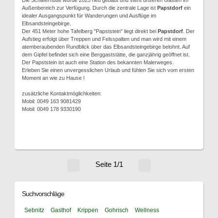
Die Schäferhütte wurde 2025 neu gebaut und steht unseren Gästen im
Außenbereich zur Verfügung. Durch die zentrale Lage ist
Papstdorf
ein
idealer Ausgangspunkt für Wanderungen und Ausflüge im
Elbsandsteingebirge.
Der 451 Meter hohe Tafelberg "Papststein" liegt direkt bei
Papstdorf
. Der
Aufstieg erfolgt über Treppen und Felsspalten und man wird mit einem
atemberaubenden Rundblick über das Elbsandsteingebirge belohnt. Auf
dem Gipfel befindet sich eine Berggaststätte, die ganzjährig geöffnet ist.
Der Papststein ist auch eine Station des bekannten Malerweges.
Erleben Sie einen unvergesslichen Urlaub und fühlen Sie sich vom ersten
Moment an wie zu Hause !
zusätzliche Kontaktmöglichkeiten:
Mobil: 0049 163 9081429
Mobil: 0049 178 9330190
Seite 1/1
Suchvorschläge
Sebnitz
Gasthof
Krippen
Gohrisch
Wellness