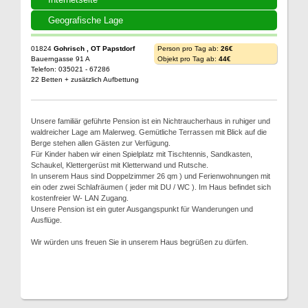
Geografische Lage
01824
Gohrisch , OT Papstdorf
Person pro Tag ab:
26€
Bauerngasse 91 A
Objekt pro Tag ab:
44€
Telefon: 035021 - 67286
22 Betten + zusätzlich Aufbettung
Unsere familiär geführte Pension ist ein Nichtraucherhaus in ruhiger und
waldreicher Lage am Malerweg. Gemütliche Terrassen mit Blick auf die
Berge stehen allen Gästen zur Verfügung.
Für Kinder haben wir einen Spielplatz mit Tischtennis, Sandkasten,
Schaukel, Klettergerüst mit Kletterwand und Rutsche.
In unserem Haus sind Doppelzimmer 26 qm ) und Ferienwohnungen mit
ein oder zwei Schlafräumen ( jeder mit DU / WC ). Im Haus befindet sich
kostenfreier W- LAN Zugang.
Unsere Pension ist ein guter Ausgangspunkt für Wanderungen und
Ausflüge.
Wir würden uns freuen Sie in unserem Haus begrüßen zu dürfen.