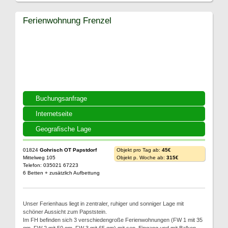
Ferienwohnung Frenzel
Buchungsanfrage
Internetseite
Geografische Lage
01824
Gohrisch OT Papstdorf
Objekt pro Tag ab:
45€
Mittelweg 105
Objekt p. Woche ab:
315€
Telefon: 035021 67223
6 Betten + zusätzlich Aufbettung
Unser Ferienhaus liegt in zentraler, ruhiger und sonniger Lage mit
schöner Aussicht zum Papststein.
Im FH befinden sich 3 verschiedengroße Ferienwohnungen (FW 1 mit 35