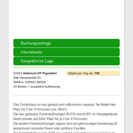
Buchungsanfrage
Internetseite
Geografische Lage
01824
Gohrisch OT Papstdorf
Objekt pro Tag ab:
70€
Alte Hauptstraße 51
Telefon: 035021 68529
10 Betten + zusätzlich Aufbettung
Das Ferienhaus ist neu gebaut und vollkommen separat. Sie finden hier
Platz für 2 bis 4 Personen (ca. 46m²).
Die neu gebauten Ferienwohnungen RUTH und KURT im Hauptgebäude
bieten jeweils auf 44m² Platz für je 2 bis 4 Personen.
Die beiden Ferienwohnungen eignen sich bei gleichzeitiger Anmietung für
gemeinsam reisende Paare oder größere Familien.