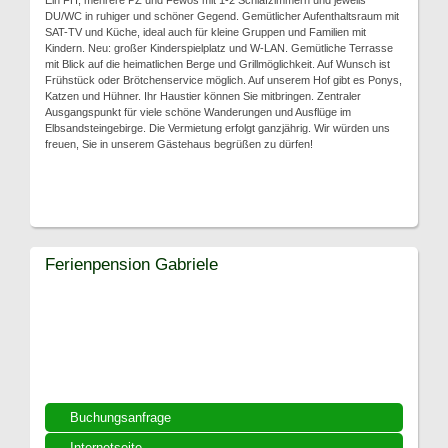
Ein FH, mehrere PZ und Fewos mit 1-2 Schlafzimmern und jeweils
DU/WC in ruhiger und schöner Gegend. Gemütlicher Aufenthaltsraum mit
SAT-TV und Küche, ideal auch für kleine Gruppen und Familien mit
Kindern. Neu: großer Kinderspielplatz und W-LAN. Gemütliche Terrasse
mit Blick auf die heimatlichen Berge und Grillmöglichkeit. Auf Wunsch ist
Frühstück oder Brötchenservice möglich. Auf unserem Hof gibt es Ponys,
Katzen und Hühner. Ihr Haustier können Sie mitbringen. Zentraler
Ausgangspunkt für viele schöne Wanderungen und Ausflüge im
Elbsandsteingebirge. Die Vermietung erfolgt ganzjährig. Wir würden uns
freuen, Sie in unserem Gästehaus begrüßen zu dürfen!
Ferienpension Gabriele
Buchungsanfrage
Internetseite