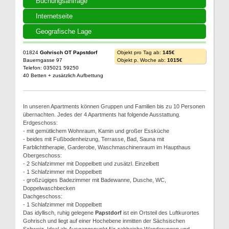
Buchungsanfrage
Internetseite
Geografische Lage
01824
Gohrisch OT Papstdorf
Objekt pro Tag ab:
145€
Bauerngasse 97
Objekt p. Woche ab:
1015€
Telefon: 035021 59250
40 Betten + zusätzlich Aufbettung
In unseren Apartments können Gruppen und Familien bis zu 10 Personen
übernachten. Jedes der 4 Apartments hat folgende Ausstattung.
Erdgeschoss:
- mit gemütlichem Wohnraum, Kamin und großer Essküche
- beides mit Fußbodenheizung, Terrasse, Bad, Sauna mit
Farblichttherapie, Garderobe, Waschmaschinenraum im Haupthaus
Obergeschoss:
- 2 Schlafzimmer mit Doppelbett und zusätzl. Einzelbett
- 1 Schlafzimmer mit Doppelbett
- großzügiges Badezimmer mit Badewanne, Dusche, WC,
Doppelwaschbecken
Dachgeschoss:
- 1 Schlafzimmer mit Doppelbett
Das idyllisch, ruhig gelegene
Papstdorf
ist ein Ortsteil des Luftkurortes
Gohrisch und liegt auf einer Hochebene inmitten der Sächsischen