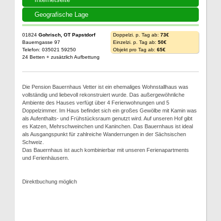
Geografische Lage
01824
Gohrisch, OT Papstdorf
Doppelzi. p. Tag ab:
73€
Bauerngasse 97
Einzelzi. p. Tag ab:
50€
Telefon: 035021 59250
Objekt pro Tag ab:
65€
24 Betten + zusätzlich Aufbettung
Die Pension Bauernhaus Vetter ist ein ehemaliges Wohnstallhaus was
vollständig und liebevoll rekonstruiert wurde. Das außergewöhnliche
Ambiente des Hauses verfügt über 4 Ferienwohnungen und 5
Doppelzimmer. Im Haus befindet sich ein großes Gewölbe mit Kamin was
als Aufenthalts- und Frühstücksraum genutzt wird. Auf unseren Hof gibt
es Katzen, Mehrschweinchen und Kaninchen. Das Bauernhaus ist ideal
als Ausgangspunkt für zahlreiche Wanderrungen in der Sächsischen
Schweiz.
Das Bauernhaus ist auch kombinierbar mit unseren Ferienapartments
und Ferienhäusern.
Direktbuchung möglich