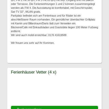
qm, FW 2 mit 50 qm, FW 3 mit 65 qm) mit sep. Eingang und mit Balkon
oder Terrasse. Die Ferienwohnungen 1 und 2 können zusammengelegt
werden als FW 4. Die Ausstattung ist komfortabel, mit Geschirrspüler,
Sat-TV 32", WLAN gratis.
Parkplatz befindet sich am Ferienhaus und für Räder ist ein
abschließbarer Raum vorhanden. Ein gemütlicher überdachter Grillplatz
mit Kamin und Billardraum/Darts lädt zum Verweilen ein.
Bäckerei/Cafe mit Einkaufsladen und Gaststätte liegen 100 Meter Fußweg
entfernt.
Wir sind auch mobil erreichbar: 0176 41619588
Wir freuen uns sehr auf Ihr Kommen.
Ferienhäuser Vetter (4 x)