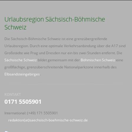
Urlaubsregion Sächsisch-Böhmische
Schweiz
Die Sächsisch-Böhmische Schweiz ist eine grenzübergreifende
Urlaubsregion. Durch eine optimale Verkehrsanbindung über die A17 sind
Großstädte wie Prag und Dresden nur ein bis zwei Stunden entfernt. Die
Sächsische Schweiz
bildet gemeinsam mit der
Böhmischen Schweiz
eine
großflächige, grenzüberschreitende Nationalparkzone innerhalb des
Elbsandsteingebirges
.
KONTAKT
0171 5505901
International: (+49) 171 5505901
redaktion(at)saechsisch-boehmische-schweiz.de