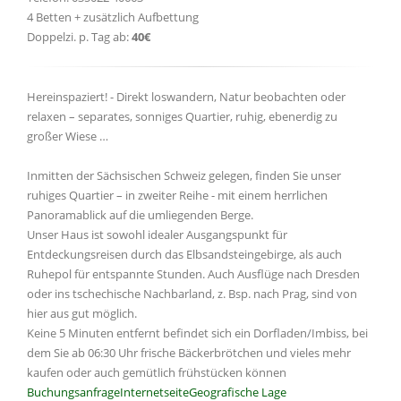
4 Betten + zusätzlich Aufbettung
Doppelzi. p. Tag ab:
40€
Hereinspaziert! - Direkt loswandern, Natur beobachten oder
relaxen – separates, sonniges Quartier, ruhig, ebenerdig zu
großer Wiese …
Inmitten der Sächsischen Schweiz gelegen, finden Sie unser
ruhiges Quartier – in zweiter Reihe - mit einem herrlichen
Panoramablick auf die umliegenden Berge.
Unser Haus ist sowohl idealer Ausgangspunkt für
Entdeckungsreisen durch das Elbsandsteingebirge, als auch
Ruhepol für entspannte Stunden. Auch Ausflüge nach Dresden
oder ins tschechische Nachbarland, z. Bsp. nach Prag, sind von
hier aus gut möglich.
Keine 5 Minuten entfernt befindet sich ein Dorfladen/Imbiss, bei
dem Sie ab 06:30 Uhr frische Bäckerbrötchen und vieles mehr
kaufen oder auch gemütlich frühstücken können
Buchungsanfrage
Internetseite
Geografische Lage