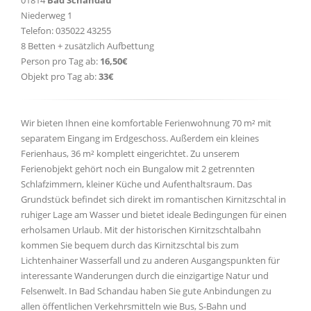
01814
Bad Schandau
Niederweg 1
Telefon: 035022 43255
8 Betten + zusätzlich Aufbettung
Person pro Tag ab:
16,50€
Objekt pro Tag ab:
33€
Wir bieten Ihnen eine komfortable Ferienwohnung 70 m² mit
separatem Eingang im Erdgeschoss. Außerdem ein kleines
Ferienhaus, 36 m² komplett eingerichtet. Zu unserem
Ferienobjekt gehört noch ein Bungalow mit 2 getrennten
Schlafzimmern, kleiner Küche und Aufenthaltsraum. Das
Grundstück befindet sich direkt im romantischen Kirnitzschtal in
ruhiger Lage am Wasser und bietet ideale Bedingungen für einen
erholsamen Urlaub. Mit der historischen Kirnitzschtalbahn
kommen Sie bequem durch das Kirnitzschtal bis zum
Lichtenhainer Wasserfall und zu anderen Ausgangspunkten für
interessante Wanderungen durch die einzigartige Natur und
Felsenwelt. In Bad Schandau haben Sie gute Anbindungen zu
allen öffentlichen Verkehrsmitteln wie Bus, S-Bahn und