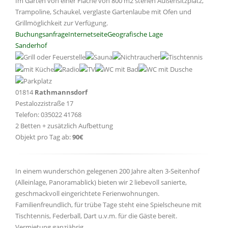
Im Garten von einer Fläche von 800 m2 stehen Außensitzplatz,
Trampoline, Schaukel, verglaste Gartenlaube mit Ofen und
Grillmöglichkeit zur Verfügung.
Buchungsanfrage
Internetseite
Geografische Lage
Sanderhof
01814
Rathmannsdorf
Pestalozzistraße 17
Telefon: 035022 41768
2 Betten + zusätzlich Aufbettung
Objekt pro Tag ab:
90€
In einem wunderschön gelegenen 200 Jahre alten 3-Seitenhof
(Alleinlage, Panoramablick) bieten wir 2 liebevoll sanierte,
geschmackvoll eingerichtete Ferienwohnungen.
Familienfreundlich, für trübe Tage steht eine Spielscheune mit
Tischtennis, Federball, Dart u.v.m. für die Gäste bereit.
Vermietung ganzjährig.