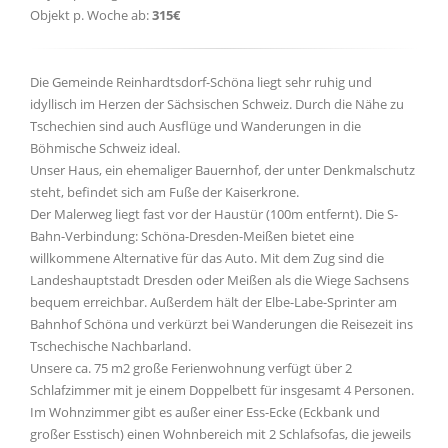
Objekt p. Woche ab:
315€
Die Gemeinde Reinhardtsdorf-Schöna liegt sehr ruhig und
idyllisch im Herzen der Sächsischen Schweiz. Durch die Nähe zu
Tschechien sind auch Ausflüge und Wanderungen in die
Böhmische Schweiz ideal.
Unser Haus, ein ehemaliger Bauernhof, der unter Denkmalschutz
steht, befindet sich am Fuße der Kaiserkrone.
Der Malerweg liegt fast vor der Haustür (100m entfernt). Die S-
Bahn-Verbindung: Schöna-Dresden-Meißen bietet eine
willkommene Alternative für das Auto. Mit dem Zug sind die
Landeshauptstadt Dresden oder Meißen als die Wiege Sachsens
bequem erreichbar. Außerdem hält der Elbe-Labe-Sprinter am
Bahnhof Schöna und verkürzt bei Wanderungen die Reisezeit ins
Tschechische Nachbarland.
Unsere ca. 75 m2 große Ferienwohnung verfügt über 2
Schlafzimmer mit je einem Doppelbett für insgesamt 4 Personen.
Im Wohnzimmer gibt es außer einer Ess-Ecke (Eckbank und
großer Esstisch) einen Wohnbereich mit 2 Schlafsofas, die jeweils