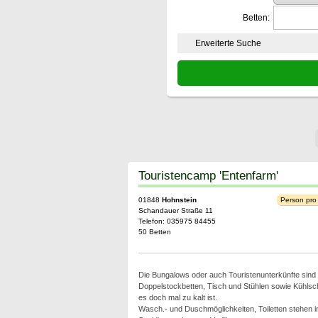
Betten:
Erweiterte Suche
Touristencamp 'Entenfarm'
01848
Hohnstein
Person pro
Schandauer Straße 11
Telefon: 035975 84455
50 Betten
Die Bungalows oder auch Touristenunterkünfte sind e
Doppelstockbetten, Tisch und Stühlen sowie Kühlsc
es doch mal zu kalt ist.
Wasch.- und Duschmöglichkeiten, Toiletten stehen 