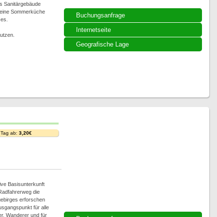
es Sanitärgebäude
d eine Sommerküche
Buchungsanfrage
zes.
Internetseite
utzen.
Geografische Lage
 Tag ab:
3,20€
ive Basisunterkunft
 Radfahrerweg die
ebirges erforschen
usgangspunkt für alle
rer, Wanderer und für