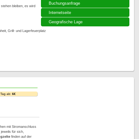
Buchungsanfrage
stehen bleiben, es wird
Internetseite
Geografische Lage
it, Grill- und Lagerfeuerplatz
 Tag ab:
6€
ächen mit Stromanschluss
eweils für sich,
gzelte
finden auf der