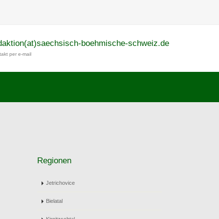
daktion(at)saechsisch-boehmische-schweiz.de
akt per e-mail
Regionen
Jetrichovice
Bielatal