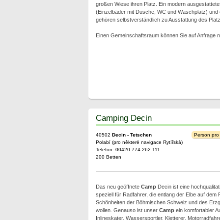
großen Wiese ihren Platz. Ein modern ausgestattet
(Einzelbäder mit Dusche, WC und Waschplatz) un
gehören selbstverständlich zu Ausstattung des Plat
Einen Gemeinschaftsraum können Sie auf Anfrage n
Camping Decin
40502
Decin - Tetschen
Person pro
Polabí (pro některé navigace Rytířská)
Telefon: 00420 774 262 111
200 Betten
Das neu geöffnete
Camp
Decin ist eine hochqualitat
speziell für Radfahrer, die entlang der Elbe auf dem
Schönheiten der Böhmischen Schweiz und des Erzg
wollen. Genauso ist unser
Camp
ein komfortabler A
Inlineskater, Wassersportler, Kletterer, Motorradfah