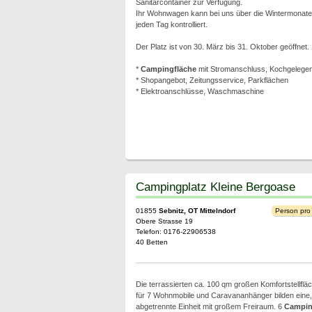
Sanitärcontainer zur Verfügung.
Ihr Wohnwagen kann bei uns über die Wintermonate 
jeden Tag kontrolliert.
Der Platz ist von 30. März bis 31. Oktober geöffnet.
*
Campingfläche
mit Stromanschluss, Kochgelegenhe
* Shopangebot, Zeitungsservice, Parkflächen
* Elektroanschlüsse, Waschmaschine
Campingplatz Kleine Bergoase
01855
Sebnitz, OT Mittelndorf
Person pro
Obere Strasse 19
Telefon: 0176-22906538
40 Betten
Die terrassierten ca. 100 qm großen Komfortstellfl
für 7 Wohnmobile und Caravananhänger bilden eine, j
abgetrennte Einheit mit großem Freiraum. 6
Campin