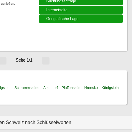
Buchungsanfrage
v genießen.
Internetseite
Geografische Lage
Seite 1/1
igstein
Schrammsteine
Altendorf
Pfaffenstein
Hrensko
Königstein
hen Schweiz nach Schlüsselworten