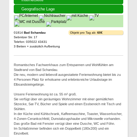
Geografische Lage
01814
Bad Schandau
Objekt pro Tag ab:
60€
Sebnitzer Str. 17
Telefon: 035022 43431
3 Betten + zusätzlich Aufbettung
Romantisches Fachwerkhaus zum Entspannen und Wohlfühlen am
Stadtrand von Bad Schandau.
Die neu, modern und liebevoll ausgestattete Ferienwohnung bietet bis zu
4 Personen Platz für erholsame und erlebnisreiche Urlaubstage im
Elbsandsteingebirge.
Unsere Ferienwohnung ist ca. 55 m² groß.
Sie verfügt über ein geräumiges Wohnzimmer mit einer gemütlichen
Sitzecke, Sat-TV, Bücher und Spiele und einen Essbereich mit Tisch und
Stühlen.
In der Küche sind Kühlschrank, Kaffeemaschine, Toaster, Wasserkocher,
4-Zonen-Cerankochfeld, Dunstabzugshaube und Mikrowelle vorhanden.
Das große Bad mit Fenster verügt über eine Dusche, WC und Föhn.
Im Schlafzimmer befinden sich ein Doppelbett (180x200) und ein
Einzelbett.