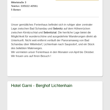
Mittelstraße 3
Telefon: 035022 40561
5 Betten
Unser gemütliches Ferienhaus befindet sich in ruhiger aber zentraler
Lage zwischen Bad Schandau und
Sebnitz
auf dem Höhenrücken
zwischen Kirnitzschtal und
Sebnitztal
. Die herrliche Lage bietet die
Möglichkeit für wunderschöne und ausgedehnte Wanderungen direkt ab
Unterkunft. Nicht weit entfernt verläuft der Panoramaweg von Bad
Schandau über Mittelndorf, Lichtenhain nach Saupsdorf, und ein Stück
des beliebten Malerweges.
Wir vermieten unser Ferienhaus in den Monaten von April bis Oktober.
Wir freuen uns auf Ihren Besuch !
Hotel Garni - Berghof Lichtenhain