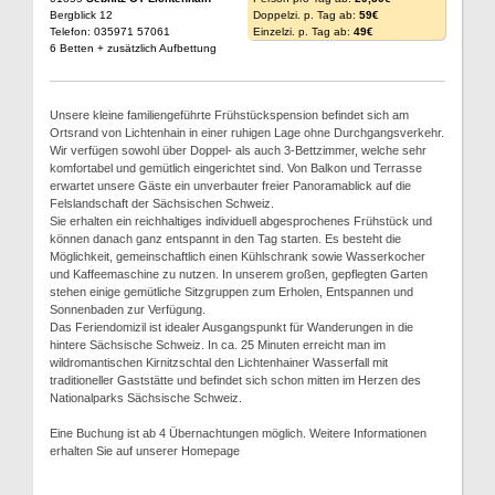
Bergblick 12
Doppelzi. p. Tag ab:
59€
Telefon: 035971 57061
Einzelzi. p. Tag ab:
49€
6 Betten + zusätzlich Aufbettung
Unsere kleine familiengeführte Frühstückspension befindet sich am
Ortsrand von Lichtenhain in einer ruhigen Lage ohne Durchgangsverkehr.
Wir verfügen sowohl über Doppel- als auch 3-Bettzimmer, welche sehr
komfortabel und gemütlich eingerichtet sind. Von Balkon und Terrasse
erwartet unsere Gäste ein unverbauter freier Panoramablick auf die
Felslandschaft der Sächsischen Schweiz.
Sie erhalten ein reichhaltiges individuell abgesprochenes Frühstück und
können danach ganz entspannt in den Tag starten. Es besteht die
Möglichkeit, gemeinschaftlich einen Kühlschrank sowie Wasserkocher
und Kaffeemaschine zu nutzen. In unserem großen, gepflegten Garten
stehen einige gemütliche Sitzgruppen zum Erholen, Entspannen und
Sonnenbaden zur Verfügung.
Das Feriendomizil ist idealer Ausgangspunkt für Wanderungen in die
hintere Sächsische Schweiz. In ca. 25 Minuten erreicht man im
wildromantischen Kirnitzschtal den Lichtenhainer Wasserfall mit
traditioneller Gaststätte und befindet sich schon mitten im Herzen des
Nationalparks Sächsische Schweiz.
Eine Buchung ist ab 4 Übernachtungen möglich. Weitere Informationen
erhalten Sie auf unserer Homepage