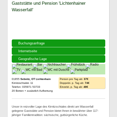
Gaststätte und Pension 'Lichtenhainer
Wasserfall'
Buchungsanfrage
Internetseite
Geografische Lage
01855
Sebnitz, OT Lichtenhain
Person pro Tag ab:
37€
Kirnitzschtalstr. 11
Doppelzi. p. Tag ab:
74€
Telefon: 035971 53733
Einzelzi. p. Tag ab:
48€
20 Betten + zusätzlich Aufbettung
Unser in reizvoller Lage des Kirnitzschtales direkt am Wasserfall
gelegene Gaststätte und Pension bietet Ihnen in bewährter über 117-
jähriger Familientradition: sächsische, gutbürgerliche Küche.