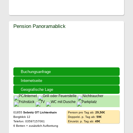
Pension Panoramablick
Buchungsanfrage
Internetseite
Geografische Lage
01855
Sebnitz OT Lichtenhain
Person pro Tag ab:
29,50€
Bergblick 12
Doppelzi. p. Tag ab:
59€
Telefon: 03597157061
Einzelzi. p. Tag ab:
49€
6 Betten + zusätzlich Aufbettung