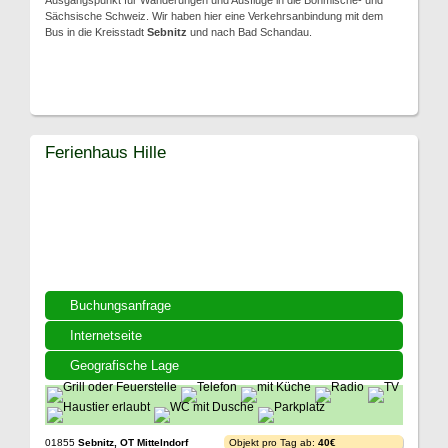
Ausgangspunkt für Wanderungen und Ausflüge in die Böhmische- und
Sächsische Schweiz. Wir haben hier eine Verkehrsanbindung mit dem
Bus in die Kreisstadt
Sebnitz
und nach Bad Schandau.
Ferienhaus Hille
Buchungsanfrage
Internetseite
Geografische Lage
01855
Sebnitz, OT Mittelndorf
Objekt pro Tag ab:
40€