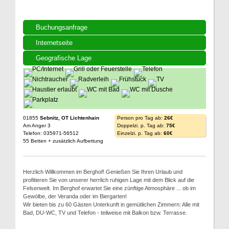
Buchungsanfrage
Internetseite
Geografische Lage
01855
Sebnitz, OT Lichtenhain
Person pro Tag ab:
26€
Am Anger 3
Doppelzi. p. Tag ab:
75€
Telefon: 035971-56512
Einzelzi. p. Tag ab:
60€
55 Betten + zusätzlich Aufbettung
Herzlich Willkommen im Berghof! Genießen Sie Ihren Urlaub und
profitieren Sie von unserer herrlich ruhigen Lage mit dem Blick auf die
Felsenwelt. Im Berghof erwartet Sie eine zünftige Atmosphäre ... ob im
Gewölbe, der Veranda oder im Biergarten!
Wir bieten bis zu 60 Gästen Unterkunft in gemütlichen Zimmern: Alle mit
Bad, DU-WC, TV und Telefon - teilweise mit Balkon bzw. Terrasse.