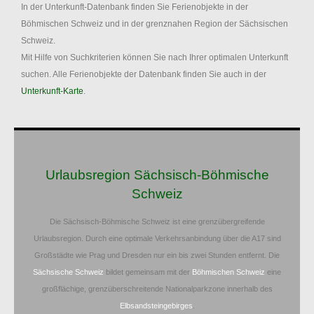
In der Unterkunft-Datenbank finden Sie Ferienobjekte in der
Böhmischen Schweiz und in der grenznahen Region der Sächsischen
Schweiz.
Mit Hilfe von Suchkriterien können Sie nach Ihrer optimalen Unterkunft
suchen. Alle Ferienobjekte der Datenbank finden Sie auch in der
Unterkunft-Karte
.
Urlaubsregion Sächsisch-Böhmische
Schweiz
Die Sächsisch-Böhmische Schweiz ist eine grenzübergreifende
Urlaubsregion. Durch eine optimale Verkehrsanbindung über die A17 sind
Großstädte wie Prag und Dresden nur ein bis zwei Stunden entfernt. Die
Sächsische Schweiz
bildet gemeinsam mit der
Böhmischen Schweiz
eine
großflächige, grenzüberschreitende Nationalparkzone innerhalb des
Elbsandsteingebirges
.