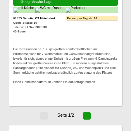
Geografische Lage
01855
Sebnitz, OT Mittelndorf
Person pro Tag ab:
6€
Obere Strasse 19
Telefon: 0176-22906538
40 Betten
Die terrassierten ca. 100 qm großen Komfortstellflächen mit
Stromanschluss für 7 Wohnmobile und Caravananhänger bilden eine,
jeweils für sich, abgetrennte Einheit mit großem Freiraum. 6 Campingzelte
finden auf der großen Wiese ihren Platz. Ein modern ausgestattetes
Sanitärgebäude (Einzelbäder mit Dusche, WC und Waschplatz) und eine
Sommerküche gehören selbstverständlich zu Ausstattung des Platzes.
Einen Gemeinschaftsraum können Sie auf Anfrage nutzen.
Seite 1/2