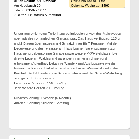
01855
Sebnitz, OT Altendorf
Objekt pro Tag ab:
150€
Am Hegebusch 20
Objekt p. Woche ab:
840€
Telefon: 035022 50777
7 Betten + zusätzlich Aufbettung
Unser neu errichtetes Ferienhaus befindet sich unweit des Malerweges
oberhalb des romantischen Kirnitzschtals. Das Haus verfügt auf 125 qm
und 2 Etagen über insgesamt 4 Schlafzimmer für 7 Personen. Auf der
Liegewiese und der Terrasse am Haus können Sie entspannen. Zum
Haus gehört ebenso eine Garage sowie weitere PKW-Stellplätze. Die
direkte Lage am Waldesrand garantiert ihnen eine ruhigen und
erholsamen Aufenthalt. Bekannte Wander- und Ausflugsziele wie die
historische Kirnitzschtalbahn zum Lichtenhainer Wasserfall und in die
Kurstadt Bad Schandau , die Schrammsteine und der Große Winterberg
sind gut zu Fuß zu erreichen.
Preis bis 4 Personen: 150 Euro/Tag
Jede weitere Person 20 Euro/Tag
Mindestbuchung: 1 Woche (6 Nächte)
Anreise: Sonntag / Abreise: Samstag