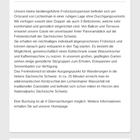
Unsere kleine familiengeführte Frühstückspension befindet sich am
Ortsrand von Lichtenhain in einer ruhigen Lage ohne Durchgangsverkehr.
Wir verfügen sowohl über Doppel- als auch 3-Bettzimmer, welche sehr
komfortabel und gemütlich eingerichtet sind. Von Balkon und Terrasse
erwartet unsere Gäste ein unverbauter freier Panoramablick auf die
Felslandschaft der Sächsischen Schweiz.
Sie erhalten ein reichhaltiges individuell abgesprochenes Frühstück und
können danach ganz entspannt in den Tag starten. Es besteht die
Möglichkeit, gemeinschaftlich einen Kühlschrank sowie Wasserkocher
und Kaffeemaschine zu nutzen. In unserem großen, gepflegten Garten
stehen einige gemütliche Sitzgruppen zum Erholen, Entspannen und
Sonnenbaden zur Verfügung.
Das Feriendomizil ist idealer Ausgangspunkt für Wanderungen in die
hintere Sächsische Schweiz. In ca. 25 Minuten erreicht man im
wildromantischen Kirnitzschtal den Lichtenhainer Wasserfall mit
traditioneller Gaststätte und befindet sich schon mitten im Herzen des
Nationalparks Sächsische Schweiz.
Eine Buchung ist ab 4 Übernachtungen möglich. Weitere Informationen
erhalten Sie auf unserer Homepage