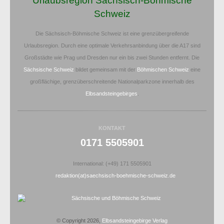
Urlaubsregion Sächsisch-Böhmische
Schweiz
Die Sächsisch-Böhmische Schweiz ist eine grenzübergreifende
Urlaubsregion. Durch eine optimale Verkehrsanbindung über die A17 sind
Großstädte wie Prag und Dresden nur ein bis zwei Stunden entfernt. Die
Sächsische Schweiz
bildet gemeinsam mit der
Böhmischen Schweiz
eine
großflächige, grenzüberschreitende Nationalparkzone innerhalb des
Elbsandsteingebirges
.
KONTAKT
0171 5505901
International: (+49) 171 5505901
redaktion(at)saechsisch-boehmische-schweiz.de
© Copyright 2026,
Elbsandsteingebirge Verlag