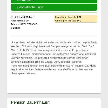
Geografische Lage
01829
Stadt Wehlen
Einzelzi. p. Tag ab:
32€
Rosenstraße 20
Objekt pro Tag ab:
54€
Telefon: 0174 3719665
6 Betten
Unser Haus befindet sich in zentraler und doch sehr ruhiger Lage in Stadt
Wehlen
. Einkaufsmöglichkeit und Dampferanleger erreichen Sie in 3 - 5
Min. zu Fuß. Die Ferienwohnungen befinden sich im Erdgeschoss
unseres Hauses, sind komfortabel und zeitgemäß ausgestattet und mit 3
Sternen zertifiziert. Die größere Ferienwohnung verfügt über einen
schönen Balkon mit Blick ins Grüne. Die Gäste der kleineren
Ferienwohnung können eine Sitzmöglichkeit im Garten nutzen. Das Haus
liegt in einer ruhigen Anliegerstraße, so dass die Kinder problemlos am
Haus spielen können.
Pension Bauernhäus'l