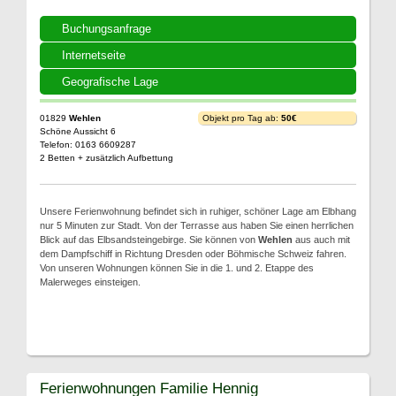
Buchungsanfrage
Internetseite
Geografische Lage
01829
Wehlen
Objekt pro Tag ab:
50€
Schöne Aussicht 6
Telefon: 0163 6609287
2 Betten + zusätzlich Aufbettung
Unsere Ferienwohnung befindet sich in ruhiger, schöner Lage am Elbhang
nur 5 Minuten zur Stadt. Von der Terrasse aus haben Sie einen herrlichen
Blick auf das Elbsandsteingebirge. Sie können von
Wehlen
aus auch mit
dem Dampfschiff in Richtung Dresden oder Böhmische Schweiz fahren.
Von unseren Wohnungen können Sie in die 1. und 2. Etappe des
Malerweges einsteigen.
Ferienwohnungen Familie Hennig