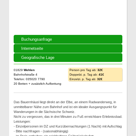
Buchungsanfrage
Internetseite
Geografische Lage
01829
Wehlen
Person pro Tag ab:
32€
Bahnhofstraße 4
Doppelzi. p. Tag ab:
41€
Telefon: 035020 7790
Einzelzi. p. Tag ab:
32€
20 Betten + zusätzlich Aufbettung
Das Bauernhäusl liegt direkt an der Elbe, an einem Radwanderweg, in
unmittelbarer Nähe zum Bahnhof und ist ein idealer Ausgangspunkt für
Wanderungen in die Sächsische Schweiz.
Nicht zu vergessen, das in drei Minuten zu Fuß erreichbare Erlebnissbad.
Leistungen:
- Einzelpersonen im DZ und Kurzübernachtungen (1 Nacht) mit Aufschlag
- Bitte nachfragen - (saisonabhängig)