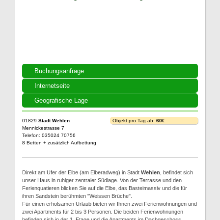
Buchungsanfrage
Internetseite
Geografische Lage
01829
Stadt Wehlen
Objekt pro Tag ab:
60€
Mennickestrasse 7
Telefon: 035024 70756
8 Betten + zusätzlich Aufbettung
Direkt am Ufer der Elbe (am Elberadweg) in Stadt
Wehlen
, befindet sich
unser Haus in ruhiger zentraler Südlage. Von der Terrasse und den
Ferienquatieren blicken Sie auf die Elbe, das Basteimassiv und die für
ihren Sandstein berühmten "Weissen Brüche".
Für einen erholsamen Urlaub bieten wir Ihnen zwei Ferienwohnungen und
zwei Apartments für 2 bis 3 Personen. Die beiden Ferienwohnungen
befinden sich in der 1. Etage und die Apartments im Dachgeschoss