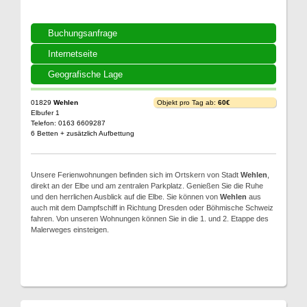
Buchungsanfrage
Internetseite
Geografische Lage
01829
Wehlen
Objekt pro Tag ab:
60€
Elbufer 1
Telefon: 0163 6609287
6 Betten + zusätzlich Aufbettung
Unsere Ferienwohnungen befinden sich im Ortskern von Stadt
Wehlen
,
direkt an der Elbe und am zentralen Parkplatz. Genießen Sie die Ruhe
und den herrlichen Ausblick auf die Elbe. Sie können von
Wehlen
aus
auch mit dem Dampfschiff in Richtung Dresden oder Böhmische Schweiz
fahren. Von unseren Wohnungen können Sie in die 1. und 2. Etappe des
Malerweges einsteigen.