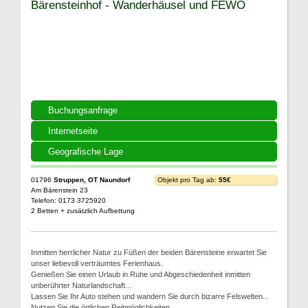
Bärensteinhof - Wanderhäusel und FEWO
Buchungsanfrage
Internetseite
Geografische Lage
01796
Struppen, OT Naundorf
Objekt pro Tag ab:
55€
Am Bärenstein 23
Telefon: 0173 3725920
2 Betten + zusätzlich Aufbettung
Inmitten herrlicher Natur zu Füßen der beiden Bärensteine erwartet Sie
unser liebevoll verträumtes Ferienhaus.
Genießen Sie einen Urlaub in Ruhe und Abgeschiedenheit inmitten
unberührter Naturlandschaft...
Lassen Sie Ihr Auto stehen und wandern Sie durch bizarre Felswelten...
Nutzen Sie die örtlichen Reitmöglichkeiten...