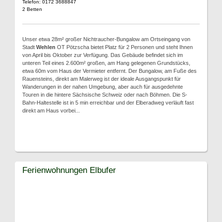
Telefon: 0172 3688847
2 Betten
Unser etwa 28m² großer Nichtraucher-Bungalow am Ortseingang von
Stadt
Wehlen
OT Pötzscha bietet Platz für 2 Personen und steht Ihnen
von April bis Oktober zur Verfügung. Das Gebäude befindet sich im
unteren Teil eines 2.600m² großen, am Hang gelegenen Grundstücks,
etwa 60m vom Haus der Vermieter entfernt. Der Bungalow, am Fuße des
Rauensteins, direkt am Malerweg ist der ideale Ausgangspunkt für
Wanderungen in der nahen Umgebung, aber auch für ausgedehnte
Touren in die hintere Sächsische Schweiz oder nach Böhmen. Die S-
Bahn-Haltestelle ist in 5 min erreichbar und der Elberadweg verläuft fast
direkt am Haus vorbei...
Ferienwohnungen Elbufer