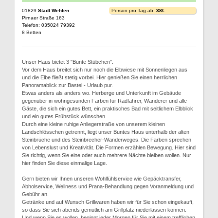
01829
Stadt Wehlen
Person pro Tag ab:
38€
Pirnaer Straße 163
Telefon: 035024 79392
8 Betten
Unser Haus bietet 3 "Bunte Stübchen".
Vor dem Haus breitet sich nur noch die Elbwiese mit Sonnenliegen aus
und die Elbe fließt stetig vorbei. Hier genießen Sie einen herrlichen
Panoramablick zur Bastei - Urlaub pur.
Etwas anders als anders wo. Herberge und Unterkunft im Gebäude
gegenüber in wohngesunden Farben für Radfahrer, Wanderer und alle
Gäste, die sich ein gutes Bett, ein praktisches Bad mit seitlichem Elbblick
und ein gutes Frühstück wünschen.
Durch eine kleine ruhige Anliegerstraße von unserem kleinen
Landschlösschen getrennt, liegt unser Buntes Haus unterhalb der alten
Steinbrüche und des Steinbrecher-Wanderweges. Die Farben sprechen
von Lebenslust und Kreativität. Die Formen erzählen Bewegung. Hier sind
Sie richtig, wenn Sie eine oder auch mehrere Nächte bleiben wollen. Nur
hier finden Sie diese einmalige Lage.
Gern bieten wir Ihnen unseren Wohlfühlservice wie Gepäcktransfer,
Abholservice, Wellness und Prana-Behandlung gegen Voranmeldung und
Gebühr an.
Getränke und auf Wunsch Grillwaren haben wir für Sie schon eingekauft,
so dass Sie sich abends gemütlich am Grillplatz niederlassen können.
Und wenn Sie es wollen, beginnt jeder Morgen für Sie mit einem trefflichen