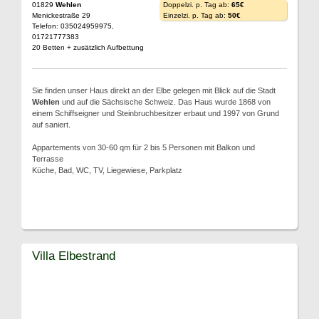
01829
Wehlen
Doppelzi. p. Tag ab:
65€
Menickestraße 29
Einzelzi. p. Tag ab:
50€
Telefon: 035024959975,
01721777383
20 Betten + zusätzlich Aufbettung
Sie finden unser Haus direkt an der Elbe gelegen mit Blick auf die Stadt
Wehlen
und auf die Sächsische Schweiz. Das Haus wurde 1868 von
einem Schiffseigner und Steinbruchbesitzer erbaut und 1997 von Grund
auf saniert.
Appartements von 30-60 qm für 2 bis 5 Personen mit Balkon und
Terrasse
Küche, Bad, WC, TV, Liegewiese, Parkplatz
Villa Elbestrand