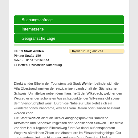
Buchungsanfrage
Internetseite
Geografische Lage
01829
Stadt Wehlen
Objekt pro Tag ab:
75€
Pirnaer Straße 156
Telefon: 0151 56164344
11 Betten + zusätzlich Aufbettung
Direkt an der Elbe in der Touristenstadt Stadt
Wehlen
befindet sich die
Villa Elbestrand inmitten der einzigartigen Landschaft der Sächsischen
Schweiz. Unmittelbar neben dem Haus fließt der Wilkebach, welcher den
Weg zu einer der schönsten Aussichtspunkte, der Wilkeaussicht sowie
dem Steinbruchpfad weist. Durch die Nähe zur Elbe bietet sich ein
wunderschönes Panorama, welches vom Balkon oder Garten bestaunt
werden kann.
Die Stadt
Wehlen
dient als idealer Ausgangspunkt für sämtliche
Aktivitäten und Sehenswürdigkeiten der Sächsischen Schweiz. Der direkt
vor dem Haus liegende Elberadweg führt Sie dabei auf entspanntem
Wege zu sämtlichen Zielen und Abenteuern im Elbsandsteingebirge. Gut
zu erreichen sind von hier unter anderem Prag, Dresden, Meißen,