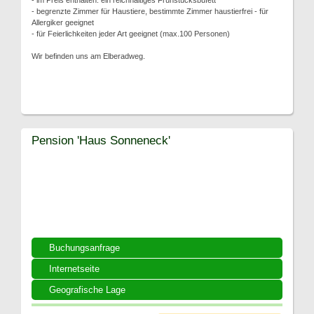
- im Preis enthalten: ein reichhaltiges Frühstücksbufett
- begrenzte Zimmer für Haustiere, bestimmte Zimmer haustierfrei - für
Allergiker geeignet
- für Feierlichkeiten jeder Art geeignet (max.100 Personen)
Wir befinden uns am Elberadweg.
Pension 'Haus Sonneneck'
Buchungsanfrage
Internetseite
Geografische Lage