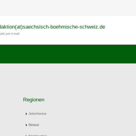
daktion(at)saechsisch-boehmische-schweiz.de
akt per e-mail
Regionen
Jetrichovice
Bielatal