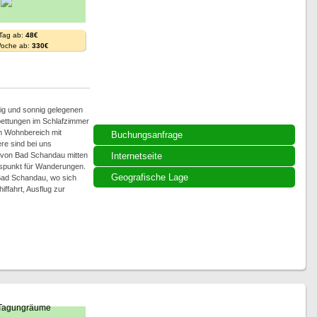
 Tag ab:
48€
Woche ab:
330€
ig und sonnig gelegenen
bettungen im Schlafzimmer
em Wohnbereich mit
Buchungsanfrage
re sind bei uns
 von Bad Schandau mitten
Internetseite
gspunkt für Wanderungen.
Geografische Lage
Bad Schandau, wo sich
iffahrt, Ausflug zur