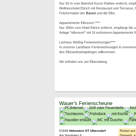
Nur 50 m vom Bahnhof Kurort Rathen entfernt, empf
Wellnesshotel Ettrich mit Restaurant und Terrasse, h
Felsformation der
Bastei
und die Elbe.
Appartements Elbresort ****
Nur 300m vom Hotel Ettrich entfernt, empfängt Sie 
Anlage "elbresort" mit 16 exklusiven Appartements f
Lanhaus Weißig-Ferienwohnungen****
In unseren Landhaus-Ferienwohnungen in sonnenve
des Elbsandsteingebirges willkommen.
Wir brfinden uns am Elberadweg.
Wauer's Ferienscheune
01848
Hohnstein OT Ulbersdorf
Person pro
Am Sportplatz 6
Doppelzi. p