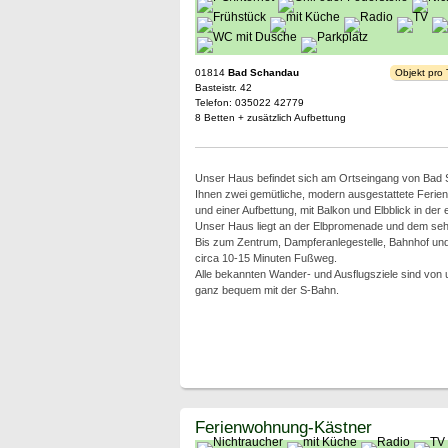
01814
Bad Schandau
Objekt pro
Basteistr. 42
Telefon: 035022 42779
8 Betten + zusätzlich Aufbettung
Unser Haus befindet sich am Ortseingang von Bad S
Ihnen zwei gemütliche, modern ausgestattete Ferien
und einer Aufbettung, mit Balkon und Elbblick in der
Unser Haus liegt an der Elbpromenade und dem sehr
Bis zum Zentrum, Dampferanlegestelle, Bahnhof un
circa 10-15 Minuten Fußweg.
Alle bekannten Wander- und Ausflugsziele sind von 
ganz bequem mit der S-Bahn.
Ferienwohnung-Kästner