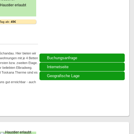
 Tag ab:
45€
chandau. Hier bieten wir
Buchungsanfrage
wohnungen mit je 4 Betten
 ersten bzw. zweiten Etage.
Internetseite
 beliebten Elbradweg.
d Toskana Therme sind es
Geografische Lage
uns gut erreichbar - auch