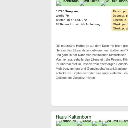
01796
Struppen
Person pro
Weißig 7b
Doppelzi. p
Telefon: 0177 4737272
Einzelzi. p
40 Betten + zusätzlich Aufbettung
Objekt pro
Objekt p. 
Die naturnahe Herberge auf dem Kulm mit ihrem gro
Herzen des Elbsandsteingebirges, unmittelbar am 
und ganz in der Nähe von zahlreichen Kletterfelsen.
Von hier aus seht ihr den Lilienstein, die Festung Kö
Ihr übernachtet im unsaniertem ehemaligen Ferien
Mehrbettzimmern und Gemeinschaftssanitäranlagen,
schickeren Tinyhäuser oder eine urige einfache Be
Gelände mit Zeltplatz mieten.
Haus Kaltenborn