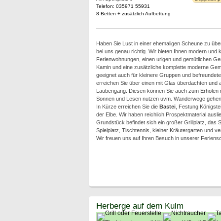
Telefon: 035971 55931
8 Betten + zusätzlich Aufbettung
Haben Sie Lust in einer ehemaligen Scheune zu übe
bei uns genau richtig. Wir bieten Ihnen modern und k
Ferienwohnungen, einen urigen und gemütlichen Ge
Kamin und eine zusätzliche komplette moderne Gem
geeignet auch für kleinere Gruppen und befreundet
erreichen Sie über einen mit Glas überdachten und 
Laubengang. Diesen können Sie auch zum Erholen 
Sonnen und Lesen nutzen uvm. Wanderwege gehen v
In Kürze erreichen Sie die
Bastei
, Festung Königste
der Elbe. Wir haben reichlich Prospektmaterial aus
Grundstück befindet sich ein großer Grillplatz, das
Spielplatz, Tischtennis, kleiner Kräutergarten und 
Wir freuen uns auf Ihren Besuch in unserer Feriens
Herberge auf dem Kulm