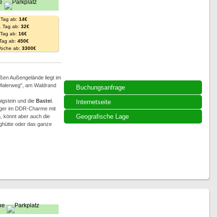
 Tag ab:
14€
. Tag ab:
32€
. Tag ab:
16€
 Tag ab:
450€
Woche ab:
3300€
ßen Außengelände liegt im
"Malerweg", am Waldrand
Buchungsanfrage
nigstein und die
Bastei
.
Internetseite
lager im DDR-Charme mit
Geografische Lage
 könnt aber auch die
rghütte oder das ganze