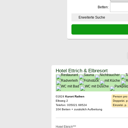
Betten:
Erweiterte Suche
Hotel Ettrich & Elbresort
01824
Kurort Rathen
Person pro
Elbweg 2
Doppelzi. p
Telefon: 035021 68524
Einzelzi. p
104 Betten + zusätzlich Aufbettung
Hotel Ettrich***