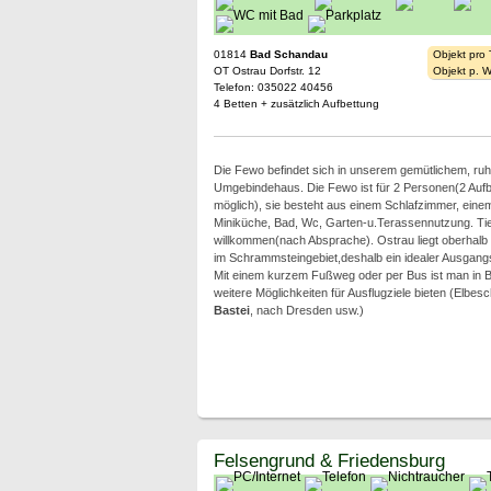
01814
Bad Schandau
Objekt pro
OT Ostrau Dorfstr. 12
Objekt p. 
Telefon: 035022 40456
4 Betten + zusätzlich Aufbettung
Die Fewo befindet sich in unserem gemütlichem, ruh
Umgebindehaus. Die Fewo ist für 2 Personen(2 Auf
möglich), sie besteht aus einem Schlafzimmer, ein
Miniküche, Bad, Wc, Garten-u.Terassennutzung. Tie
willkommen(nach Absprache). Ostrau liegt oberhalb
im Schrammsteingebiet,deshalb ein idealer Ausgan
Mit einem kurzem Fußweg oder per Bus ist man in 
weitere Möglichkeiten für Ausflugziele bieten (Elbesch
Bastei
, nach Dresden usw.)
Felsengrund & Friedensburg