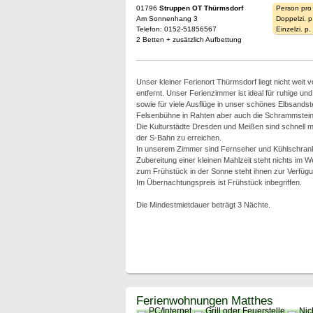
01796
Struppen OT Thürmsdorf
Person pro
Am Sonnenhang 3
Doppelzi. p
Telefon: 0152-51856567
Einzelzi. p
2 Betten + zusätzlich Aufbettung
Unser kleiner Ferienort Thürmsdorf liegt nicht weit 
entfernt. Unser Ferienzimmer ist ideal für ruhige u
sowie für viele Ausflüge in unser schönes Elbsandst
Felsenbühne in Rahten aber auch die Schrammsteine
Die Kulturstädte Dresden und Meißen sind schnell m
der S-Bahn zu erreichen.
In unserem Zimmer sind Fernseher und Kühlschran
Zubereitung einer kleinen Mahlzeit steht nichts im W
zum Frühstück in der Sonne steht ihnen zur Verfügu
Im Übernachtungspreis ist Frühstück inbegriffen.
Die Mindestmietdauer beträgt 3 Nächte.
Ferienwohnungen Matthes