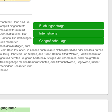
rnachten? Dann sind Sie
Buchungsanfrage
omplett eingerichtete
meinschaftsraum mit
Internetseite
einschaftsküche. Gut
e Familien. Die Wohnungen
Geografische Lage
auch möblierten
nach den Ausflügen, zum
om Haus los, aber Sie können auch unsere Nationalparkbahn oder den Bus nutzen.
in, Burg Hohnstein und Stolpen, den Kurort Rathen, Stadt Wehlen, Bad Schandau an
liegen und beraten Sie gerne bei Ihren Ausflügen. Auf unserem ca. 5000 qm großem
 Streichelgehege mit den Kamerunschafen, eine Streuobstwiese, Liegewiese, kleiner
verschiedene Teesorten uvm.
cheune.