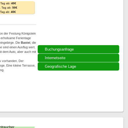
 Tag ab:
40€
. Tag ab:
50€
. Tag ab:
40€
von der Festung Königstein
nd erholsame Ferientage
eingebirge. Die
Bastei
, die
 sind einen Ausflug wert.
Buchungsanfrage
it dem Auto, aber auch mit
Internetseite
k vorhanden. Der
ege. Eine kleine Terrasse,
Geografische Lage
ng.