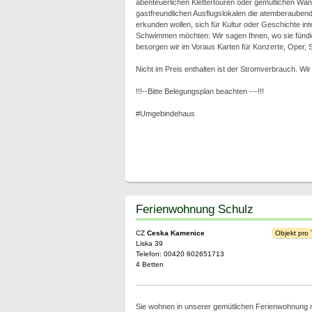
abenteuerlichen Klettertouren oder gemütlichen Wa
gastfreundlichen Ausflugslokalen die atemberauben
erkunden wollen, sich für Kultur oder Geschichte int
Schwimmen möchten: Wir sagen Ihnen, wo sie fünd
besorgen wir im Voraus Karten für Konzerte, Oper, S
Nicht im Preis enthalten ist der Stromverbrauch. W
!!!--Bitte Belegungsplan beachten ---!!!
#Umgebindehaus
Ferienwohnung Schulz
CZ
Ceska Kamenice
Objekt pro
Liska 39
Telefon: 00420 602651713
4 Betten
Sie wohnen in unserer gemütlichen Ferienwohnung mi