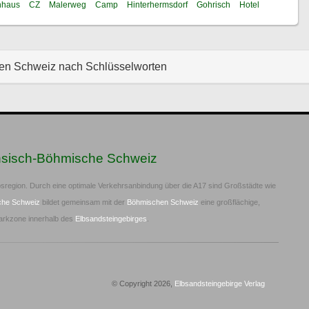
nhaus
CZ
Malerweg
Camp
Hinterhermsdorf
Gohrisch
Hotel
hen Schweiz nach Schlüsselworten
hsisch-Böhmische Schweiz
sregion. Durch eine optimale Verkehrsanbindung über die A17 sind Großstädte wie
che Schweiz
bildet gemeinsam mit der
Böhmischen Schweiz
eine großflächige,
arkzone innerhalb des
Elbsandsteingebirges
.
© Copyright 2026,
Elbsandsteingebirge Verlag