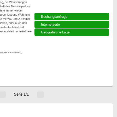
ltag, bei Wanderungen
chaft des Nationalparkes
äste immer wieder.
abgeschlossene Wohnung
Buchungsanfrage
he mit WC und 2 Zimmer
stücken, oder auch den
Internetseite
en deutsch und auf
derziele in unmittelbarer
Geografische Lage
eskurs variieren.
Seite 1/1