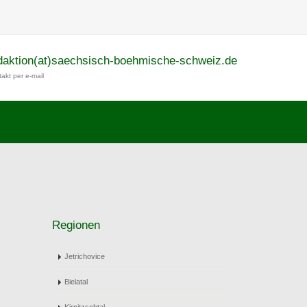
daktion(at)saechsisch-boehmische-schweiz.de
akt per e-mail
Regionen
Jetrichovice
Bielatal