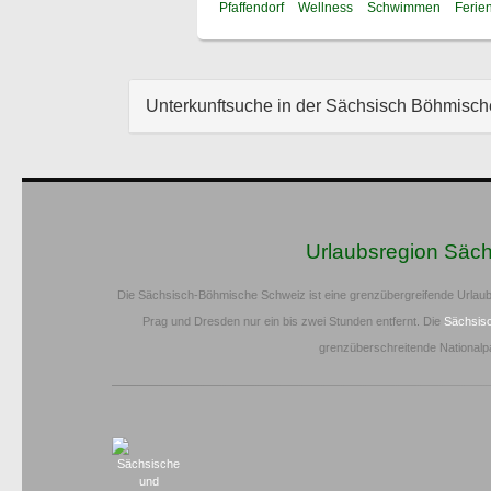
Pfaffendorf
Wellness
Schwimmen
Ferie
Unterkunftsuche in der Sächsisch Böhmisc
Urlaubsregion Säc
Die Sächsisch-Böhmische Schweiz ist eine grenzübergreifende Urlaub
Prag und Dresden nur ein bis zwei Stunden entfernt. Die
Sächsis
grenzüberschreitende Nationalp