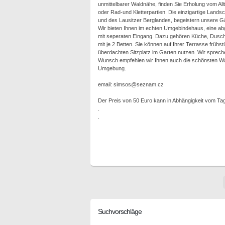
unmittelbarer Waldnähe, finden Sie Erholung vom Al
oder Rad-und Kletterpartien. Die einzigartige Lands
und des Lausitzer Berglandes, begeistern unsere G
Wir bieten Ihnen im echten Umgebindehaus, eine 
mit seperaten Eingang. Dazu gehören Küche, Dusc
mit je 2 Betten. Sie können auf Ihrer Terrasse früh
überdachten Sitzplatz im Garten nutzen. Wir sprech
Wunsch empfehlen wir Ihnen auch die schönsten Wan
Umgebung.
email: simsos@seznam.cz
Der Preis von 50 Euro kann in Abhängigkeit vom Tag
.
.
Suchvorschläge