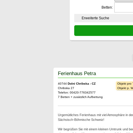
Betten:
Erweiterte Suche
Ferienhaus Petra
40744
Dolni Chribska - CZ
Objekt pro
Chribska 27
Objekt p. 
Telefon: 00420-776342577
7 Betten + zusätzlich Aufbettung
Urgemütliches Ferienhaus mit viel Atmosphäre in de
Sächsisch-Böhmische Schweiz!
Wir begrüßen Sie mit einem kleinen Umtrunk und ber