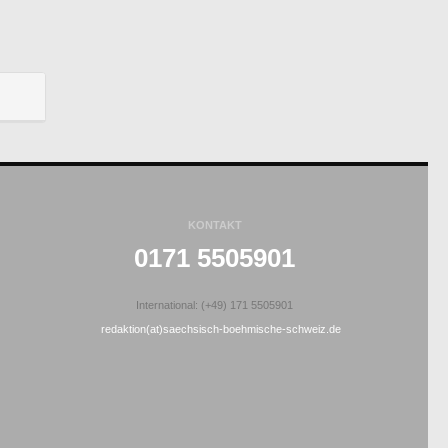
KONTAKT
0171 5505901
International: (+49) 171 5505901
redaktion(at)saechsisch-boehmische-schweiz.de