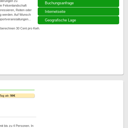
nderungen zu
Buchungsanfrage
de Felsenlandschaft
eressieren, Reiten oder
Internetseite
ig werden. Auf Wunsch
portveranstaltungen...
Geografische Lage
ir berechnen 30 Cent pro Kwh.
 Tag ab:
50€
t bis zu 4 Personen. In