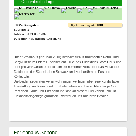
Geografische Lage
01824
Königstein
Objekt pro Tag ab:
130€
Ebenheit 1
Telefon: 0173 9065404
10 Betten + zusätzlich Aufbettung
Unser Waldhaus (Neubau 2010) befindet sich in traumhafter Natur- und
Bergkulisse im Ortsteil Ebenheit am Fuße des Liliensteins. Vom Haus und
dem großen Garten eröffnet sich ein herrlicher Blick über das Elbtal, die
Tafelberge der Sächsischen Schweiz und zur berühmten Festung
Königstein.
Die beiden separaten Ferienwohnungen verfügen über eine komfortable
Ausstattung mit Kamin und Echtholzmöbeln und bieten Platz für je 4 - 6
Personen. Ruhe und Entspannung sind an diesem Fleckchen Erde im
Elbsandsteingebirge garantiert - wir freuen uns auf Ihren Besuch.
Ferienhaus Schöne