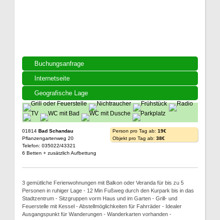
Buchungsanfrage
Internetseite
Geografische Lage
01814
Bad Schandau
Person pro Tag ab:
19€
Pflanzengartenweg 20
Objekt pro Tag ab:
38€
Telefon: 035022/43321
6 Betten + zusätzlich Aufbettung
3 gemütliche Ferienwohnungen mit Balkon oder Veranda für bis zu 5
Personen in ruhiger Lage - 12 Min Fußweg durch den Kurpark bis in das
Stadtzentrum - Sitzgruppen vorm Haus und im Garten - Grill- und
Feuerstelle mit Kessel - Abstellmöglichkeiten für Fahrräder - Idealer
Ausgangspunkt für Wanderungen - Wanderkarten vorhanden -