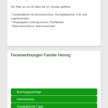
Der Platz ist von 30. März bis 31. Oktober geöffnet.
* Campingfläche mit Stromanschluss, Kochgelegenheit, Grill- und
Lagerfeuerplatz
* Shopangebot, Zeitungsservice, Parkflächen
* Elektroanschlüsse, Waschmaschine
Ferienwohnungen Familie Hennig
Buchungsanfrage
Internetseite
Geografische Lage