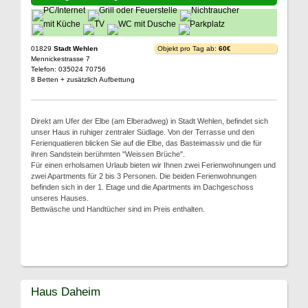
01829
Stadt Wehlen
Objekt pro Tag ab:
60€
Mennickestrasse 7
Telefon: 035024 70756
8 Betten + zusätzlich Aufbettung
Direkt am Ufer der Elbe (am Elberadweg) in Stadt Wehlen, befindet sich
unser Haus in ruhiger zentraler Südlage. Von der Terrasse und den
Ferienquatieren blicken Sie auf die Elbe, das Basteimassiv und die für
ihren Sandstein berühmten "Weissen Brüche".
Für einen erholsamen Urlaub bieten wir Ihnen zwei Ferienwohnungen und
zwei Apartments für 2 bis 3 Personen. Die beiden Ferienwohnungen
befinden sich in der 1. Etage und die Apartments im Dachgeschoss
unseres Hauses.
Bettwäsche und Handtücher sind im Preis enthalten.
Haus Daheim