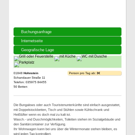
Buchungsanfrage
Internetseite
Geografische Lage
01848
Hohnstein
Person pro Tag ab:
3€
Schandauer Straße 11
Telefon: 035975 84455
50 Betten
Die Bungalows oder auch Touristenunterkünfte sind einfach ausgestattet,
mit Doppelstockbetten, Tisch und Stühlen sowie Kühlschrank und
Heißlüfter wenn es doch mal zu kalt ist.
Wasch.- und Duschmöglichkeiten, Toiletten stehen im Sozialgebäude und
den Sanitärcontainer zur Verfügung.
Ihr Wohnwagen kann bei uns über die Wintermonate stehen bleiben, es
wird jeden Tag kontrolliert.