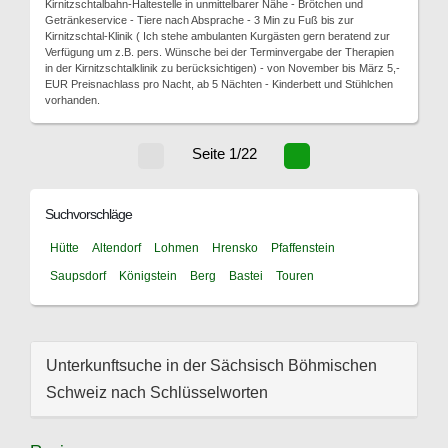
Kirnitzschtalbahn-Haltestelle in unmittelbarer Nähe - Brötchen und
Getränkeservice - Tiere nach Absprache - 3 Min zu Fuß bis zur
Kirnitzschtal-Klinik ( Ich stehe ambulanten Kurgästen gern beratend zur
Verfügung um z.B. pers. Wünsche bei der Terminvergabe der Therapien
in der Kirnitzschtalklinik zu berücksichtigen) - von November bis März 5,-
EUR Preisnachlass pro Nacht, ab 5 Nächten - Kinderbett und Stühlchen
vorhanden.
Seite 1/22
Suchvorschläge
Hütte
Altendorf
Lohmen
Hrensko
Pfaffenstein
Saupsdorf
Königstein
Berg
Bastei
Touren
Unterkunftsuche in der Sächsisch Böhmischen
Schweiz nach Schlüsselworten