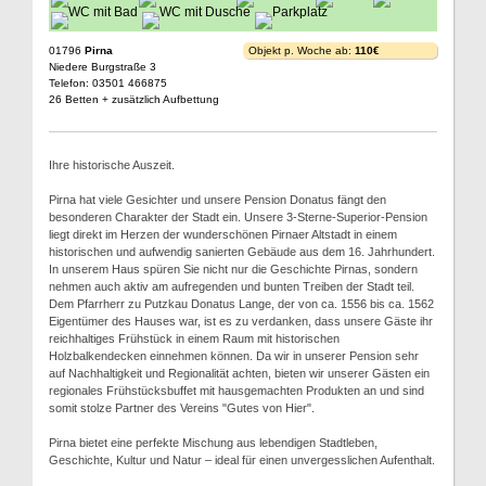
01796
Pirna
Objekt p. Woche ab:
110€
Niedere Burgstraße 3
Telefon: 03501 466875
26 Betten + zusätzlich Aufbettung
Ihre historische Auszeit.
Pirna hat viele Gesichter und unsere Pension Donatus fängt den
besonderen Charakter der Stadt ein. Unsere 3-Sterne-Superior-Pension
liegt direkt im Herzen der wunderschönen Pirnaer Altstadt in einem
historischen und aufwendig sanierten Gebäude aus dem 16. Jahrhundert.
In unserem Haus spüren Sie nicht nur die Geschichte Pirnas, sondern
nehmen auch aktiv am aufregenden und bunten Treiben der Stadt teil.
Dem Pfarrherr zu Putzkau Donatus Lange, der von ca. 1556 bis ca. 1562
Eigentümer des Hauses war, ist es zu verdanken, dass unsere Gäste ihr
reichhaltiges Frühstück in einem Raum mit historischen
Holzbalkendecken einnehmen können. Da wir in unserer Pension sehr
auf Nachhaltigkeit und Regionalität achten, bieten wir unserer Gästen ein
regionales Frühstücksbuffet mit hausgemachten Produkten an und sind
somit stolze Partner des Vereins "Gutes von Hier".
Pirna bietet eine perfekte Mischung aus lebendigen Stadtleben,
Geschichte, Kultur und Natur – ideal für einen unvergesslichen Aufenthalt.