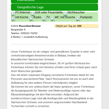
Geografische Lage
01824
Rosenthal-Bielatal
Objekt pro Tag ab:
60€
Bergstraße 6
Telefon: 035033 70250
4 Betten + zusätzlich Aufbettung
Unser Ferienhaus ist ein ruhiges und gemütliches Quartier in einer sehr
verkehrsberuhigten Anwohnerstraße in Bielatal, inmitten der
linkselbischen Sächsischen Schweiz.
In unserem komfortabel eingerichteten, 65 m² großen Nichtraucher-
Ferienhaus können Sie sich bestens erholen und Ihren Urlaub ganz nach
Ihren Wünschen gestalten.
Das mit einem separaten Eingang versehene Ferienhaus bietet für vier
Personen ausreichend Platz. Nach Rücksprache mit uns ist auch eine
Aufbettung für eine weitere Person (mit Aufpreis) möglich.
Sie können bei uns unbeschwert die Natur geniesen, unser Ferienhaus
als Ausgangspunkt für Wander-und Kletterausflüge nutzen oder das
Elbsandsteingebirge mit dem Rad erkunden. Aufgrund der
wunderschönen Lage sind alle Ausflugsziele und Wandergebiete in der
Sächsischen Schweiz und unserem angrenzenden Nachbarland
Tschechien schnell zu erreichen.