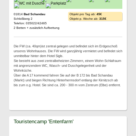
01814
Bad Schandau
Objekt pro Tag ab:
45€
Schloßberg 2
Objekt p. Woche ab:
315€
Telefon: 035022/42465
2 Betten + zusätzlich Aufbettung
Die FW (ca. 40qm)ist zentral gelegen und befindet sich im Erdgeschoß
unseres Wohnhauses. Die FW wird ganzjährig vermietet und befindet sich
unmittelbar hinter dem Hotel Sigls.
Sie besteht aus zwei zentralbeheizten Zimmern, einem Wohn-Schlafraum
mit angrenzendem WC, Wasch- und Duschgelegenheit und der
Wohnküche.
Über die A 17 kommend fahren Sie auf der B 172 bis Bad Schandau
(Markt) und biegen Richtung Hinterhermsdorf entlang der Kirnitzsch ab
bis zum o.g. Hotel. Sie sind ca. 200 - 300 m vom Zentrum (Elbe) entfernt.
Touristencamp 'Entenfarm'