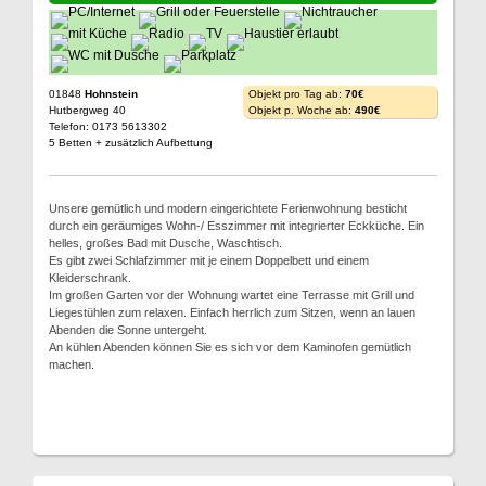
01848
Hohnstein
Objekt pro Tag ab:
70€
Hutbergweg 40
Objekt p. Woche ab:
490€
Telefon: 0173 5613302
5 Betten + zusätzlich Aufbettung
Unsere gemütlich und modern eingerichtete Ferienwohnung besticht
durch ein geräumiges Wohn-/ Esszimmer mit integrierter Eckküche. Ein
helles, großes Bad mit Dusche, Waschtisch.
Es gibt zwei Schlafzimmer mit je einem Doppelbett und einem
Kleiderschrank.
Im großen Garten vor der Wohnung wartet eine Terrasse mit Grill und
Liegestühlen zum relaxen. Einfach herrlich zum Sitzen, wenn an lauen
Abenden die Sonne untergeht.
An kühlen Abenden können Sie es sich vor dem Kaminofen gemütlich
machen.