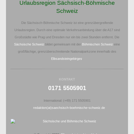
Urlaubsregion Sächsisch-Böhmische
Schweiz
Die Sächsisch-Böhmische Schweiz ist eine grenzübergreifende
Urlaubsregion. Durch eine optimale Verkehrsanbindung über die A17 sind
Großstädte wie Prag und Dresden nur ein bis zwei Stunden entfernt. Die
Sächsische Schweiz
bildet gemeinsam mit der
Böhmischen Schweiz
eine
großflächige, grenzüberschreitende Nationalparkzone innerhalb des
Elbsandsteingebirges
.
KONTAKT
0171 5505901
International: (+49) 171 5505901
redaktion(at)saechsisch-boehmische-schweiz.de