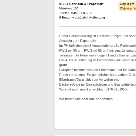
01824
Gohrisch OT Papstdorf
Objekt pro
Mittelweg 105
Objekt p. 
Telefon: 035021 67223
6 Betten + zusätzlich Aufbettung
Unser Ferienhaus liegt in zentraler, ruhiger und son
Aussicht zum Papststein.
Im FH befinden sich 3 verschiedengroße Ferienwoh
FW 2 mit 50 qm, FW 3 mit 65 qm) mit sep. Eingang u
Terrasse. Die Ferienwohnungen 1 und 2 können zu
FW 4. Die Ausstattung ist komfortabel, mit Geschir
gratis.
Parkplatz befindet sich am Ferienhaus und für Räder
Raum vorhanden. Ein gemütlicher überdachter Grillp
Billardraum/Darts lädt zum Verweilen ein.
Bäckerei/Cafe mit Einkaufsladen und Gaststätte lie
Wir sind auch mobil erreichbar: 0176 41619588
Wir freuen uns sehr auf Ihr Kommen.