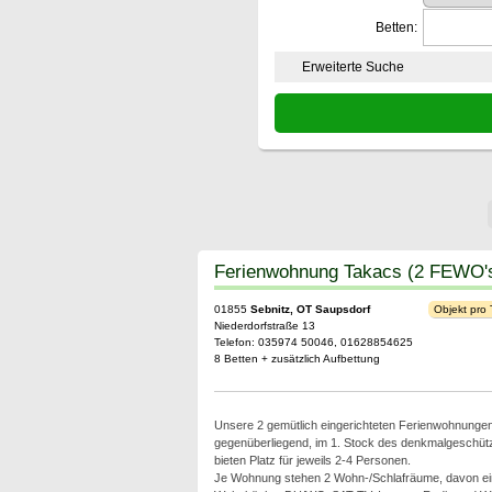
Betten:
Erweiterte Suche
Ferienwohnung Takacs (2 FEWO'
01855
Sebnitz, OT Saupsdorf
Objekt pro
Niederdorfstraße 13
Telefon: 035974 50046, 01628854625
8 Betten + zusätzlich Aufbettung
Unsere 2 gemütlich eingerichteten Ferienwohnungen 
gegenüberliegend, im 1. Stock des denkmalgeschü
bieten Platz für jeweils 2-4 Personen.
Je Wohnung stehen 2 Wohn-/Schlafräume, davon ei