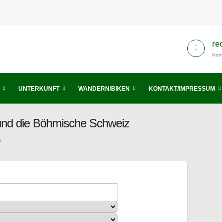
re
Kont
UNTERKUNFT
WANDERN/BIKEN
KONTAKT/IMPRESSUM
 und die Böhmische Schweiz
.