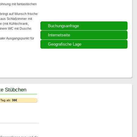
wohnung mit fantastischen
bringt auf Wunsch frische
 aus Schlafzimmer mit
e (mit Kühlschrank,
Buchungsanfrage
einem WC mit Dusche.
Internetseite
ealer Ausgangspunkt für
Geografische Lage
te Stübchen
 Tag ab:
38€