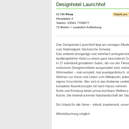
Designhotel Laurichhof
01796
Pirna
Objekt pro
Hauptplatz 4
Telefon: 03501 7709077
73 Betten + zusätzlich Aufbettung
Das Designhotel Laurichhof liegt am sonnigen Elbufe
zum Nationalpark Sächsische Schweiz.
Das weltweit einzigartige und mehrfach preisgekrö
familiengeführte Hotel zu einem ganz besonderen Ge
In 27 individuell gestalteten Suiten, die von der Flie
exklusiven Designermöbeln ausgestattet sind, entst
Wohnwelten – mal verspielt, mal avantgardistisch, ste
Wohnen zur Kunst und Leben zum Mittelpunkt, jedes 
eigene Geschichte. Wer sich in das Ambiente verlie
komplette Raumkonzepte mit nach Hause nehmen.
Ruhe und Erholung bieten privat buchbare Wellness-
Küche. Die beeindruckende Naturlandschaft der Säch
Ein Urlaub für alle Sinne – stilvoll, inspirierend, unv
#Direktbuchung möglich