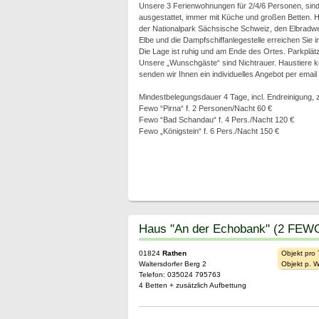
Unsere 3 Ferienwohnungen für 2/4/6 Personen, sind
ausgestattet, immer mit Küche und großen Betten. 
der Nationalpark Sächsische Schweiz, den Elbradw
Elbe und die Dampfschiffanlegestelle erreichen Sie 
Die Lage ist ruhig und am Ende des Ortes. Parkplät
Unsere „Wunschgäste“ sind Nichtrauer. Haustiere kö
senden wir Ihnen ein individuelles Angebot per email
Mindestbelegungsdauer 4 Tage, incl. Endreinigung, z
Fewo “Pirna“ f. 2 Personen/Nacht 60 €
Fewo “Bad Schandau“ f. 4 Pers./Nacht 120 €
Fewo „Königstein“ f. 6 Pers./Nacht 150 €
Haus "An der Echobank" (2 FEWO
01824
Rathen
Objekt pro
Waltersdorfer Berg 2
Objekt p. 
Telefon: 035024 795763
4 Betten + zusätzlich Aufbettung