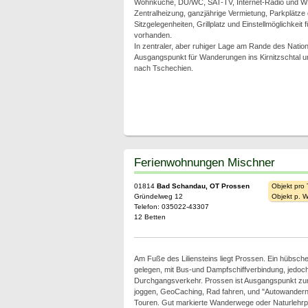
Wohnküche, DU/WC, SAT-TV, Internet-Radio und W
Zentralheizung, ganzjährige Vermietung, Parkplätze
Sitzgelegenheiten, Grillplatz und Einstellmöglichkeit 
vorhanden.
In zentraler, aber ruhiger Lage am Rande des Nation
Ausgangspunkt für Wanderungen ins Kirnitzschtal u
nach Tschechien.
Ferienwohnungen Mischner
01814
Bad Schandau, OT Prossen
Objekt pro
Gründelweg 12
Objekt p. 
Telefon: 035022-43307
12 Betten
Am Fuße des Liliensteins liegt Prossen. Ein hübscher
gelegen, mit Bus-und Dampfschiffverbindung, jedoc
Durchgangsverkehr. Prossen ist Ausgangspunkt zu
joggen, GeoCaching, Rad fahren, und "Autowandern"
Touren. Gut markierte Wanderwege oder Naturlehrpf