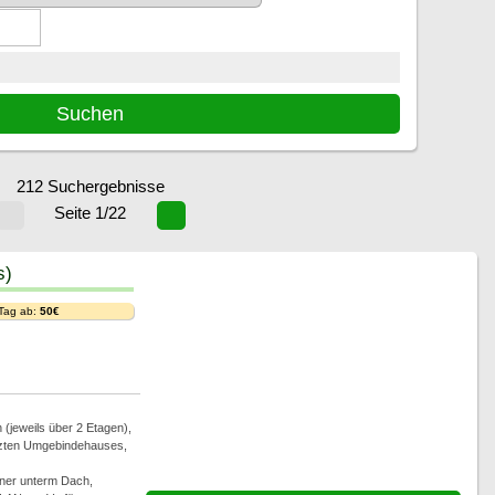
212 Suchergebnisse
Seite 1/22
s)
 Tag ab:
50€
(jeweils über 2 Etagen),
tzten Umgebindehauses,
ner unterm Dach,