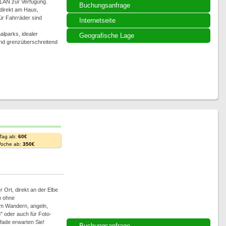
LAN zur Verfügung.
Buchungsanfrage
 direkt am Haus,
für Fahrräder sind
Internetseite
alparks, idealer
Geografische Lage
nd grenzüberschreitend
 Tag ab:
60€
Woche ab:
350€
 Ort, direkt an der Elbe
h ohne
m Wandern, angeln,
 oder auch für Foto-
ade erwarten Sie!
Buchungsanfrage