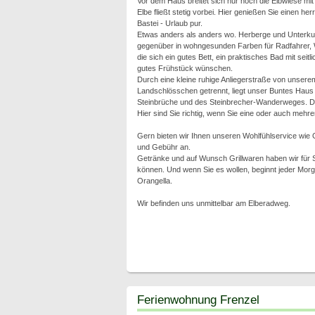
Vor dem Haus breitet sich nur noch die Elbwiese mi
Elbe fließt stetig vorbei. Hier genießen Sie einen he
Bastei - Urlaub pur.
Etwas anders als anders wo. Herberge und Unterku
gegenüber in wohngesunden Farben für Radfahrer, 
die sich ein gutes Bett, ein praktisches Bad mit seitl
gutes Frühstück wünschen.
Durch eine kleine ruhige Anliegerstraße von unsere
Landschlösschen getrennt, liegt unser Buntes Haus 
Steinbrüche und des Steinbrecher-Wanderweges. Di
Hier sind Sie richtig, wenn Sie eine oder auch mehre
Gern bieten wir Ihnen unseren Wohlfühlservice wie
und Gebühr an.
Getränke und auf Wunsch Grillwaren haben wir für S
können. Und wenn Sie es wollen, beginnt jeder Morg
Orangella.
Wir befinden uns unmittelbar am Elberadweg.
Ferienwohnung Frenzel