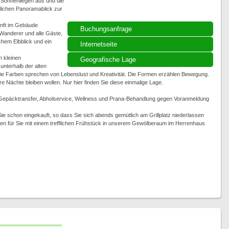
t Sonnenliegen aus und die
rrlichen Panoramablick zur
nft im Gebäude
Buchungsanfrage
Wanderer und alle Gäste,
ichem Elbblick und ein
Internetseite
m kleinen
Geografische Lage
unterhalb der alten
e Farben sprechen von Lebenslust und Kreativität. Die Formen erzählen Bewegung.
re Nächte bleiben wollen. Nur hier finden Sie diese einmalige Lage.
 Gepäcktransfer, Abholservice, Wellness und Prana-Behandlung gegen Voranmeldung
ie schon eingekauft, so dass Sie sich abends gemütlich am Grillplatz niederlassen
en für Sie mit einem trefflichen Frühstück in unserem Gewölberaum im Herrenhaus