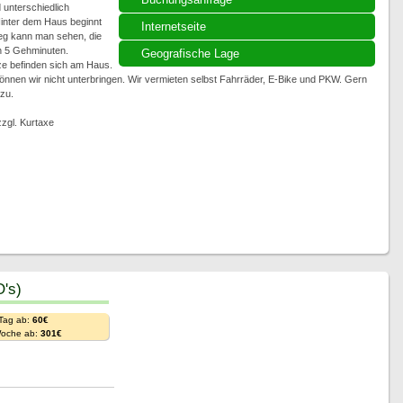
 unterschiedlich
Hinter dem Haus beginnt
Internetseite
eg kann man sehen, die
in 5 Gehminuten.
Geografische Lage
ze befinden sich am Haus.
nnen wir nicht unterbringen. Wir vermieten selbst Fahrräder, E-Bike und PKW. Gern
 zu.
zgl. Kurtaxe
's)
 Tag ab:
60€
Woche ab:
301€