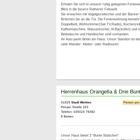
Erholen Sie sich in unserer ruhig gelegenen Ferien
Blick in die bizarre Rathener Felswelt.
Sie erwachen mit Vogelgezwitscher und der Bäcker 
Brötchen bis an die Tür. Die Ferienwohnung besteht
Doppelbett, Wohnzimmer(Sat-TV,Radio), Küchenzeil
Kaffeemaschine, Wasserkocher, Kl.Backofen) und 
Bettwäsche und Handtücher sind vorhanden.
Ihr Auto parkt direkt am Haus. Unser Standort ist id
viele Wander- Kletter- oder Radtouren.
Herrenhaus Orangella & Drei Bun
01829
Stadt Wehlen
Person pro
Pirnaer Straße 163
Telefon: 035024 79392
8 Betten
Unser Haus bietet 3 "Bunte Stübchen".