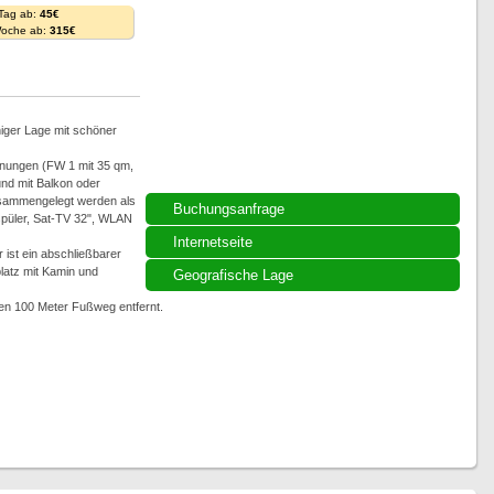
 Tag ab:
45€
Woche ab:
315€
niger Lage mit schöner
nungen (FW 1 mit 35 qm,
nd mit Balkon oder
sammengelegt werden als
Buchungsanfrage
rspüler, Sat-TV 32", WLAN
Internetseite
 ist ein abschließbarer
latz mit Kamin und
Geografische Lage
gen 100 Meter Fußweg entfernt.