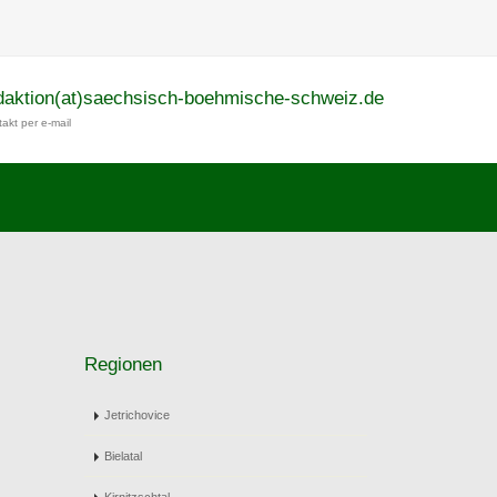
daktion(at)saechsisch-boehmische-schweiz.de
akt per e-mail
Regionen
Jetrichovice
Bielatal