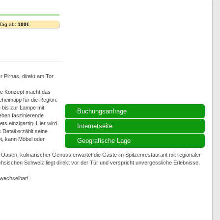
 Tag ab:
100€
r Pirnas, direkt am Tor
nte Konzept macht das
heimtipp für die Region:
se bis zur Lampe mit
Buchungsanfrage
ehen faszinierende
ts einzigartig. Hier wird
Internetseite
Detail erzählt seine
bt, kann Möbel oder
Geografische Lage
Oasen, kulinarischer Genuss erwartet die Gäste im Spitzenrestaurant mit regionaler
sischen Schweiz liegt direkt vor der Tür und verspricht unvergessliche Erlebnisse.
erwechselbar!