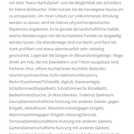
mit dem "Natur-Barfußpfad" und die Möglichkeit des Schürfens
für kleine Goldsucher. Oder nutzen Sie die hauseigene Sauna um
zu entspannen. Um Ihren Urlaub zur vollkommenen Erholung
werden zu lassen, wird ein kleines physiotherapeutisches
Repertoire angeboten. Es ist gerade die landschaftliche Vielfalt,
welche Wanderungen mit der kompletten Familie nie langweilig
werden lassen. Die Wanderwege sind von leicht und flach bis
stark profiliert und etwas abenteuerlich sehr vielseitig
geschichtet. Legendär die Stiegen im Elbsandsteingebirge ; Wege
direkt am Fels, die mit Eisenleitern und Tritten ausgebaut sind.
Parterre: (Flur, offene Küche(Ceran-Kochfeld, Backofen,
Geschirrspülmaschine, Kühl-/Gefrierkombination),
Wohn/Esszimmer(TV(Satellit, digital), Stereoanlage),
Schlafzimmer(Doppelbett), Schlafzimmer(3x Einzelbett),
Badezimmer(Dusche, 2x Waschbecken, Toilette)) Spielraum,
Sauna(Gemeinschaftliche Nutzung mit anderen Gästen, gegen
Entgelt), Abstellraum, Wäschetrockner(gegen Entgelt),
Waschmaschine(gegen Entgelt), Heizung(Zentral),
Terrasse(Gemeinschaftliche Nutzung mit anderen Gästen),
Garten(Gemeinschaftliche Nutzung mit anderen Gästen),