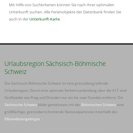
Mit Hilfe von Suchkriterien können Sie nach Ihrer optimalen
Unterkunft suchen. Alle Ferienobjekte der Datenbank finden Sie
auch in der
Unterkunft-Karte
.
Urlaubsregion Sächsisch-Böhmische
Schweiz
Die Sächsisch-Böhmische Schweiz ist eine grenzübergreifende
Urlaubsregion. Durch eine optimale Verkehrsanbindung über die A17 sind
Großstädte wie Prag und Dresden nur ein bis zwei Stunden entfernt. Die
Sächsische Schweiz
bildet gemeinsam mit der
Böhmischen Schweiz
eine
großflächige, grenzüberschreitende Nationalparkzone innerhalb des
Elbsandsteingebirges
.