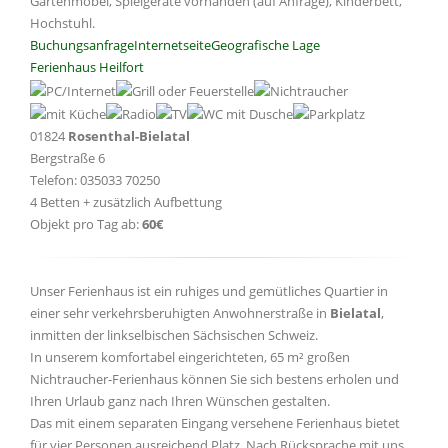
Gartenmöbel, Spielgeräte vorhanden (auf Anfrage), Kinderbett,
Hochstuhl.
Buchungsanfrage
Internetseite
Geografische Lage
Ferienhaus Heilfort
01824
Rosenthal-Bielatal
Bergstraße 6
Telefon: 035033 70250
4 Betten + zusätzlich Aufbettung
Objekt pro Tag ab:
60€
Unser Ferienhaus ist ein ruhiges und gemütliches Quartier in
einer sehr verkehrsberuhigten Anwohnerstraße in
Bielatal
,
inmitten der linkselbischen Sächsischen Schweiz.
In unserem komfortabel eingerichteten, 65 m² großen
Nichtraucher-Ferienhaus können Sie sich bestens erholen und
Ihren Urlaub ganz nach Ihren Wünschen gestalten.
Das mit einem separaten Eingang versehene Ferienhaus bietet
für vier Personen ausreichend Platz. Nach Rücksprache mit uns