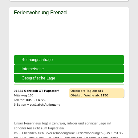
Ferienwohnung Frenzel
Buchungsanfrage
Internetseite
Geografische Lage
01824
Gohrisch OT Papstdorf
Objekt pro Tag ab:
45€
Mittelweg 105
Objekt p. Woche ab:
315€
Telefon: 035021 67223
6 Betten + zusätzlich Aufbettung
Unser Ferienhaus liegt in zentraler, ruhiger und sonniger Lage mit
schöner Aussicht zum Papststein.
Im FH befinden sich 3 verschiedengroße Ferienwohnungen (FW 1 mit 35