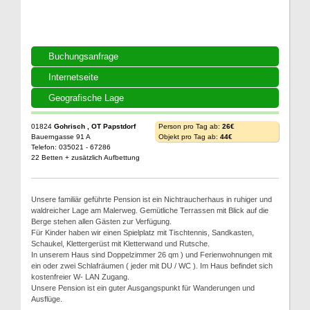
Buchungsanfrage
Internetseite
Geografische Lage
01824
Gohrisch , OT Papstdorf
Person pro Tag ab:
26€
Bauerngasse 91 A
Objekt pro Tag ab:
44€
Telefon: 035021 - 67286
22 Betten + zusätzlich Aufbettung
Unsere familiär geführte Pension ist ein Nichtraucherhaus in ruhiger und
waldreicher Lage am Malerweg. Gemütliche Terrassen mit Blick auf die
Berge stehen allen Gästen zur Verfügung.
Für Kinder haben wir einen Spielplatz mit Tischtennis, Sandkasten,
Schaukel, Klettergerüst mit Kletterwand und Rutsche.
In unserem Haus sind Doppelzimmer 26 qm ) und Ferienwohnungen mit
ein oder zwei Schlafräumen ( jeder mit DU / WC ). Im Haus befindet sich
kostenfreier W- LAN Zugang.
Unsere Pension ist ein guter Ausgangspunkt für Wanderungen und
Ausflüge.