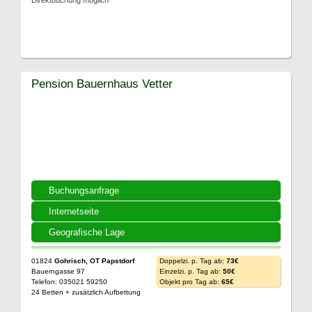
Direktbuchung möglich
Pension Bauernhaus Vetter
Buchungsanfrage
Internetseite
Geografische Lage
01824
Gohrisch, OT Papstdorf
Doppelzi. p. Tag ab:
73€
Bauerngasse 97
Einzelzi. p. Tag ab:
50€
Telefon: 035021 59250
Objekt pro Tag ab:
65€
24 Betten + zusätzlich Aufbettung