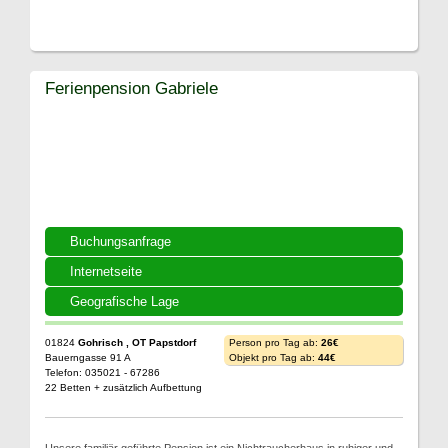
Ferienpension Gabriele
Buchungsanfrage
Internetseite
Geografische Lage
01824
Gohrisch , OT Papstdorf
Person pro Tag ab:
26€
Bauerngasse 91 A
Objekt pro Tag ab:
44€
Telefon: 035021 - 67286
22 Betten + zusätzlich Aufbettung