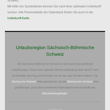
Schweiz.
Mit Hilfe von Suchkriterien können Sie nach Ihrer optimalen Unterkunft
suchen. Alle Ferienobjekte der Datenbank finden Sie auch in der
Unterkunft-Karte
.
Urlaubsregion Sächsisch-Böhmische
Schweiz
Die Sächsisch-Böhmische Schweiz ist eine grenzübergreifende
Urlaubsregion. Durch eine optimale Verkehrsanbindung über die A17 sind
Großstädte wie Prag und Dresden nur ein bis zwei Stunden entfernt. Die
Sächsische Schweiz
bildet gemeinsam mit der
Böhmischen Schweiz
eine
großflächige, grenzüberschreitende Nationalparkzone innerhalb des
Elbsandsteingebirges
.