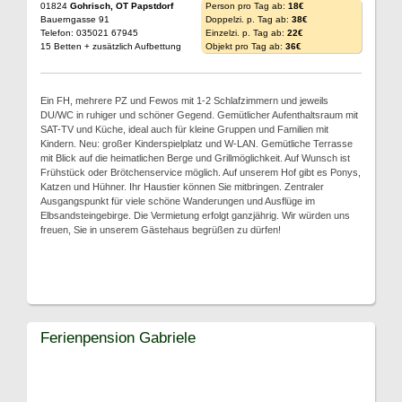
01824
Gohrisch, OT Papstdorf
Person pro Tag ab:
18€
Bauerngasse 91
Doppelzi. p. Tag ab:
38€
Telefon: 035021 67945
Einzelzi. p. Tag ab:
22€
15 Betten + zusätzlich Aufbettung
Objekt pro Tag ab:
36€
Ein FH, mehrere PZ und Fewos mit 1-2 Schlafzimmern und jeweils
DU/WC in ruhiger und schöner Gegend. Gemütlicher Aufenthaltsraum mit
SAT-TV und Küche, ideal auch für kleine Gruppen und Familien mit
Kindern. Neu: großer Kinderspielplatz und W-LAN. Gemütliche Terrasse
mit Blick auf die heimatlichen Berge und Grillmöglichkeit. Auf Wunsch ist
Frühstück oder Brötchenservice möglich. Auf unserem Hof gibt es Ponys,
Katzen und Hühner. Ihr Haustier können Sie mitbringen. Zentraler
Ausgangspunkt für viele schöne Wanderungen und Ausflüge im
Elbsandsteingebirge. Die Vermietung erfolgt ganzjährig. Wir würden uns
freuen, Sie in unserem Gästehaus begrüßen zu dürfen!
Ferienpension Gabriele