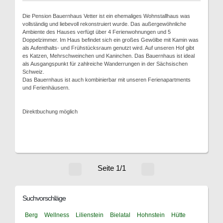
Die Pension Bauernhaus Vetter ist ein ehemaliges Wohnstallhaus was
vollständig und liebevoll rekonstruiert wurde. Das außergewöhnliche
Ambiente des Hauses verfügt über 4 Ferienwohnungen und 5
Doppelzimmer. Im Haus befindet sich ein großes Gewölbe mit Kamin was
als Aufenthalts- und Frühstücksraum genutzt wird. Auf unseren Hof gibt
es Katzen, Mehrschweinchen und Kaninchen. Das Bauernhaus ist ideal
als Ausgangspunkt für zahlreiche Wanderrungen in der Sächsischen
Schweiz.
Das Bauernhaus ist auch kombinierbar mit unseren Ferienapartments
und Ferienhäusern.
Direktbuchung möglich
Seite 1/1
Suchvorschläge
Berg
Wellness
Lilienstein
Bielatal
Hohnstein
Hütte