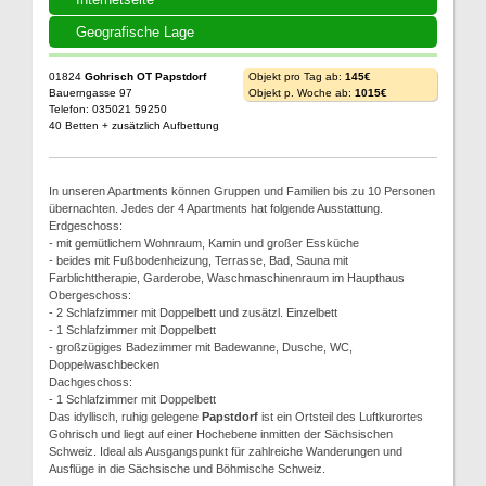
Geografische Lage
01824
Gohrisch OT Papstdorf
Objekt pro Tag ab:
145€
Bauerngasse 97
Objekt p. Woche ab:
1015€
Telefon: 035021 59250
40 Betten + zusätzlich Aufbettung
In unseren Apartments können Gruppen und Familien bis zu 10 Personen
übernachten. Jedes der 4 Apartments hat folgende Ausstattung.
Erdgeschoss:
- mit gemütlichem Wohnraum, Kamin und großer Essküche
- beides mit Fußbodenheizung, Terrasse, Bad, Sauna mit
Farblichttherapie, Garderobe, Waschmaschinenraum im Haupthaus
Obergeschoss:
- 2 Schlafzimmer mit Doppelbett und zusätzl. Einzelbett
- 1 Schlafzimmer mit Doppelbett
- großzügiges Badezimmer mit Badewanne, Dusche, WC,
Doppelwaschbecken
Dachgeschoss:
- 1 Schlafzimmer mit Doppelbett
Das idyllisch, ruhig gelegene
Papstdorf
ist ein Ortsteil des Luftkurortes
Gohrisch und liegt auf einer Hochebene inmitten der Sächsischen
Schweiz. Ideal als Ausgangspunkt für zahlreiche Wanderungen und
Ausflüge in die Sächsische und Böhmische Schweiz.