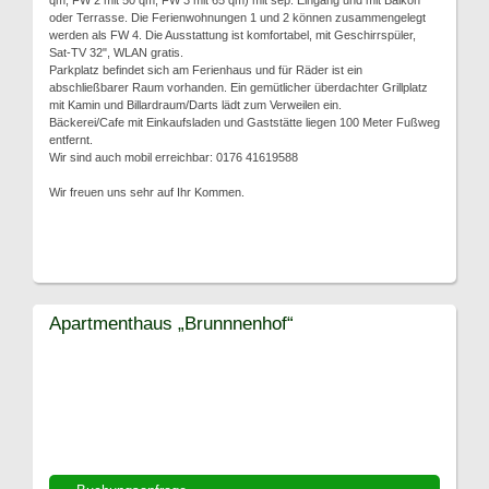
qm, FW 2 mit 50 qm, FW 3 mit 65 qm) mit sep. Eingang und mit Balkon
oder Terrasse. Die Ferienwohnungen 1 und 2 können zusammengelegt
werden als FW 4. Die Ausstattung ist komfortabel, mit Geschirrspüler,
Sat-TV 32", WLAN gratis.
Parkplatz befindet sich am Ferienhaus und für Räder ist ein
abschließbarer Raum vorhanden. Ein gemütlicher überdachter Grillplatz
mit Kamin und Billardraum/Darts lädt zum Verweilen ein.
Bäckerei/Cafe mit Einkaufsladen und Gaststätte liegen 100 Meter Fußweg
entfernt.
Wir sind auch mobil erreichbar: 0176 41619588
Wir freuen uns sehr auf Ihr Kommen.
Apartmenthaus „Brunnnenhof“