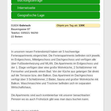
Buchungsanfrage
Internetseite
Geografische Lage
01824
Gohrisch
Objekt pro Tag ab:
130€
Bauerngasse 97
Telefon: 035021 59250
22 Betten
In unserem neuen Feriendomizil haben wir 5 hochwertige
Ferienapartments eingerichtet. Die Ferienapartments befinden sich jeweils
im Erdgeschoss, Mittelgeschoss und Dachgeschoss und verfügen alle
über Fußbodenheizung und WLAN. Die Apartments im Erdgeschoss und
der 1. Etage verfügen über eine große Wohnküche, 2 Schlafzimmer mit
Fernseher und jeweils einem Bad. Von der Küche aus gelangen Sie direkt
auf die Terrasse bzw. den Balkon. Das Apartment im Dachgeschoss
verfügt über 3 Schlafzimmer, 2 Bäder, Sauna und großer Wohnküche mit
Balkon. Waschmaschine und Trockner befinden sich im separaten
Wirtschaftshaus.
Die Apartments sind auch kombinierbar mit unserer benachbarten
Pension wo es auch Frühstück gibt was man dazu buchen kann.