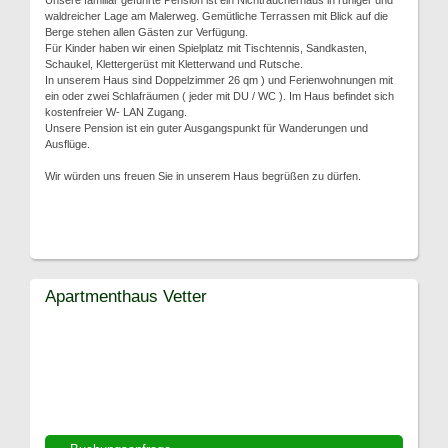
Unsere familiär geführte Pension ist ein Nichtraucherhaus in ruhiger und
waldreicher Lage am Malerweg. Gemütliche Terrassen mit Blick auf die
Berge stehen allen Gästen zur Verfügung.
Für Kinder haben wir einen Spielplatz mit Tischtennis, Sandkasten,
Schaukel, Klettergerüst mit Kletterwand und Rutsche.
In unserem Haus sind Doppelzimmer 26 qm ) und Ferienwohnungen mit
ein oder zwei Schlafräumen ( jeder mit DU / WC ). Im Haus befindet sich
kostenfreier W- LAN Zugang.
Unsere Pension ist ein guter Ausgangspunkt für Wanderungen und
Ausflüge.
Wir würden uns freuen Sie in unserem Haus begrüßen zu dürfen.
Apartmenthaus Vetter