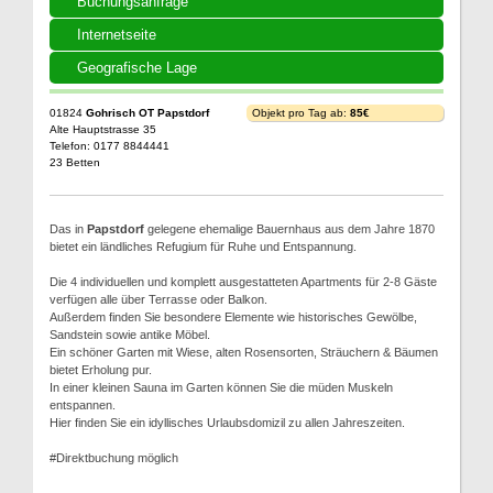
Buchungsanfrage
Internetseite
Geografische Lage
01824
Gohrisch OT Papstdorf
Objekt pro Tag ab:
85€
Alte Hauptstrasse 35
Telefon: 0177 8844441
23 Betten
Das in
Papstdorf
gelegene ehemalige Bauernhaus aus dem Jahre 1870
bietet ein ländliches Refugium für Ruhe und Entspannung.
Die 4 individuellen und komplett ausgestatteten Apartments für 2-8 Gäste
verfügen alle über Terrasse oder Balkon.
Außerdem finden Sie besondere Elemente wie historisches Gewölbe,
Sandstein sowie antike Möbel.
Ein schöner Garten mit Wiese, alten Rosensorten, Sträuchern & Bäumen
bietet Erholung pur.
In einer kleinen Sauna im Garten können Sie die müden Muskeln
entspannen.
Hier finden Sie ein idyllisches Urlaubsdomizil zu allen Jahreszeiten.
#Direktbuchung möglich