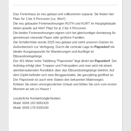
Das Ferienhaus ist neu gebaut und vollkommen separat. Sie finden hier
Platz für 2 bis 4 Personen (ca. 46m²).
Die neu gebauten Ferienwohnungen RUTH und KURT im Hauptgebäude
bieten jeweils auf 44m² Platz für je 2 bis 4 Personen.
Die beiden Ferienwohnungen eignen sich bei gleichzeitiger Anmietung für
gemeinsam reisende Paare oder größere Familien.
Die Schäferhütte wurde 2025 neu gebaut und steht unseren Gästen im
Außenbereich zur Verfügung. Durch die zentrale Lage ist
Papstdorf
ein
idealer Ausgangspunkt für Wanderungen und Ausflüge im
Elbsandsteingebirge.
Der 451 Meter hohe Tafelberg "Papststein" liegt direkt bei
Papstdorf
. Der
Aufstieg erfolgt über Treppen und Felsspalten und man wird mit einem
atemberaubenden Rundblick über das Elbsandsteingebirge belohnt. Auf
dem Gipfel befindet sich eine Berggaststätte, die ganzjährig geöffnet ist.
Der Papststein ist auch eine Station des bekannten Malerweges.
Erleben Sie einen unvergesslichen Urlaub und fühlen Sie sich vom ersten
Moment an wie zu Hause !
zusätzliche Kontaktmöglichkeiten:
Mobil: 0049 163 9081429
Mobil: 0049 178 9330190