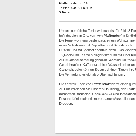
Pfaffendorfer Str. 16
Telefon: 035021 67105
3 Betten
Unsere gemütliche Ferienwohnung ist für 2 bis 3 Pe
befindet sich im Ortskern von
Pfaffendorf
in ländlic
Die Ferienwohnung besteht aus einem Wohnzimmer 
einen Schlafraum mit Doppelbett und Schlafcouch. E
Dusche und WC gehört ebenfalls dazu. Das Wohnzim
TV,Radio und Esstisch eingerichtet und mit einer Kü
Zur Küchenausstattung gehören Kochfeld, Mikrowell
Geschirrspüler, Kaffeemaschine, Wasserkocher und 
Gartensitzecke können Sie an schönen Tagen Ihre 
Die Vermietung erfolgt ab 5 Übernachtungen.
Die zentrale Lage von
Pfaffendorf
bietet einen gut
Zu Fuß erreichen Sie unseren Hausberg, den Pfaffen
berühmten Barbarine. Genießen Sie eine fantastisch
Festung Königstein mit interessanten Ausstellungen 
Dresden.