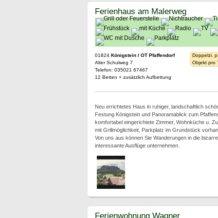
Ferienhaus am Malerweg
01824
Königstein / OT Pfaffendorf
Doppelzi. p
Alter Schulweg 7
Objekt pro
Telefon: 035021 67467
12 Betten + zusätzlich Aufbettung
Neu errichtetes Haus in ruhiger, landschaftlich schö
Festung Königstein und Panoramablick zum Pfaffen
komfortabel eingerichtete Zimmer, Wohnküche u. Zu
mit Grillmöglichkeit, Parkplatz im Grundstück vorha
Von uns aus können Sie Wanderungen in die bizarre 
interessante Ausflüge unternehmen.
Ferienwohnung Wagner