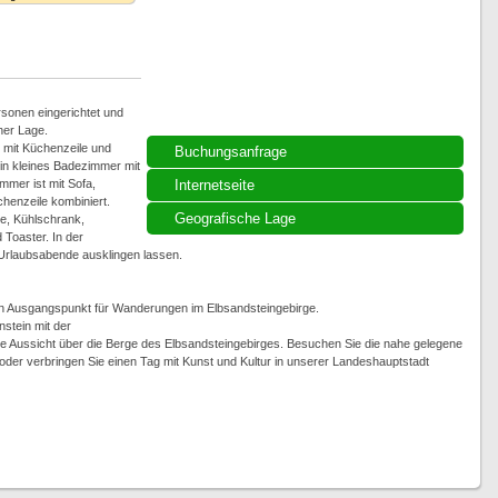
rsonen eingerichtet und
her Lage.
mit Küchenzeile und
Buchungsanfrage
in kleines Badezimmer mit
mer ist mit Sofa,
Internetseite
chenzeile kombiniert.
Geografische Lage
e, Kühlschrank,
Toaster. In der
Urlaubsabende ausklingen lassen.
en Ausgangspunkt für Wanderungen im Elbsandsteingebirge.
stein mit der
e Aussicht über die Berge des Elbsandsteingebirges. Besuchen Sie die nahe gelegene
oder verbringen Sie einen Tag mit Kunst und Kultur in unserer Landeshauptstadt