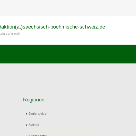
daktion(at)saechsisch-boehmische-schweiz.de
akt per e-mail
Regionen
Jetrichovice
Bielatal