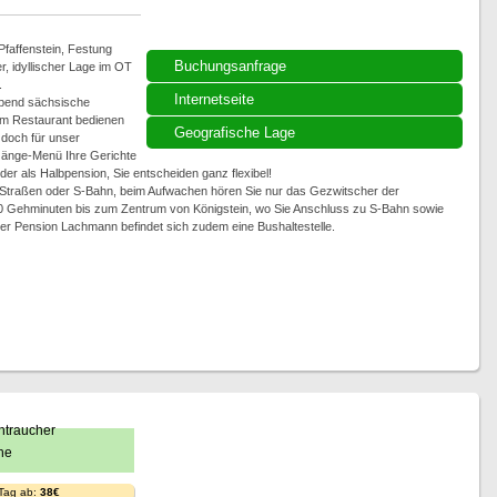
faffenstein, Festung
Buchungsanfrage
r, idyllischer Lage im OT
.
Internetseite
Abend sächsische
m Restaurant bedienen
Geografische Lage
 doch für unser
-Gänge-Menü Ihre Gerichte
der als Halbpension, Sie entscheiden ganz flexibel!
 Straßen oder S-Bahn, beim Aufwachen hören Sie nur das Gezwitscher der
0 Gehminuten bis zum Zentrum von Königstein, wo Sie Anschluss zu S-Bahn sowie
hrer Pension Lachmann befindet sich zudem eine Bushaltestelle.
 Tag ab:
38€