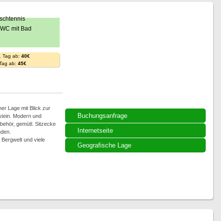
. Tag ab:
40€
 Tag ab:
45€
ner Lage mit Blick zur
Buchungsanfrage
stein. Modern und
behör, gemütl. Sitzecke
Internetseite
nden.
Bergwelt und viele
Geografische Lage