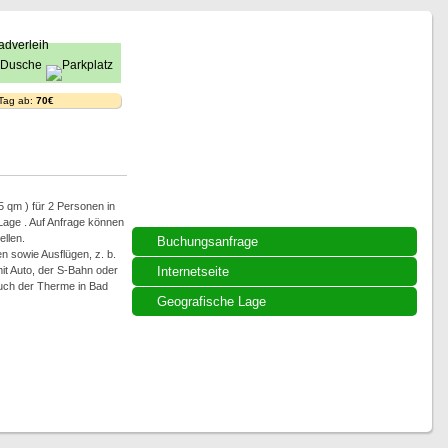
 Tag ab:
70€
5 qm ) für 2 Personen in
 Lage . Auf Anfrage können
ellen.
Buchungsanfrage
n sowie Ausflügen, z. b.
t Auto, der S-Bahn oder
Internetseite
such der Therme in Bad
Geografische Lage