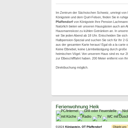
Im Zentrum der Sächsischen Schweiz, umringt von P
Königstein und dem Quirl-Felsen, finden Sie in ruhige
Pfaffendorf
von Königstein Ihre Pension Lachmann
Natürlich bieten wir unseren Hausgästen auch am 
Hausmannskost zu kühlen Getränken an. In unsere
wir Sie jeden Abend ab 18 Uhr. Entscheiden Sie sich
Halbpension-Spezial und suchen Sie sich für Ihr 2
aus der gesamten Karte heraus! Egal ob a la carte o
Keine Elbnebel, keine Lärmbelästigung durch große
heimischen Vögel. Von unserem Haus sind es nur 2
zur Elbeschifffahrt haben. 200 Meter entfernt von I
Direktbuchung möglich.
Ferienwohnung Heik
01824
Königstein, OT Pfaffendorf
Objekt pro