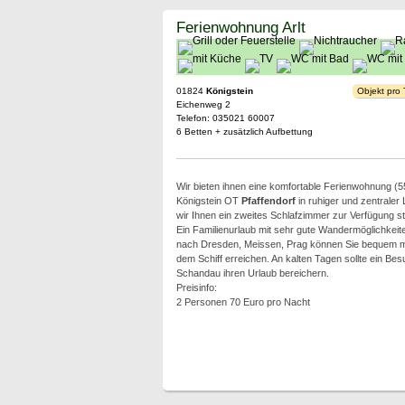
Ferienwohnung Arlt
01824
Königstein
Objekt pro
Eichenweg 2
Telefon: 035021 60007
6 Betten + zusätzlich Aufbettung
Wir bieten ihnen eine komfortable Ferienwohnung (5
Königstein OT
Pfaffendorf
in ruhiger und zentraler
wir Ihnen ein zweites Schlafzimmer zur Verfügung st
Ein Familienurlaub mit sehr gute Wandermöglichkeite
nach Dresden, Meissen, Prag können Sie bequem mi
dem Schiff erreichen. An kalten Tagen sollte ein Be
Schandau ihren Urlaub bereichern.
Preisinfo:
2 Personen 70 Euro pro Nacht