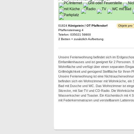
01824
Königstein / OT Pfaffendorf
Objekt pro
Pfaffensteinweg 4
Telefon: 035021 59800
2 Betten + zusätzlich Aufbettung
Unsere Ferienwohnung befindet sich im Erdgescho
Einfamilienhauses und ist geeignet für 2 Personen. S
Wohnfläche und verfügt über einen separaten Eingan
Grillmöglichkeit und genügend Stellfläche für Ihren 
Unsere Ferienwohnung ist eine Nichtraucherwohnun
befinden sich ein Wohnzimmer mit Wohnküche, ein S
Bad mit Dusche und WC. Das Wohnzimmer ist eingeri
Sitzecke, mit Sat-TV und CD-Radio. Die Wohnküche
Wasserkocher und Toaster. Ein Küchentisch mit 4 St
mit Federkernmatrazen und verstellbarem Lattenros