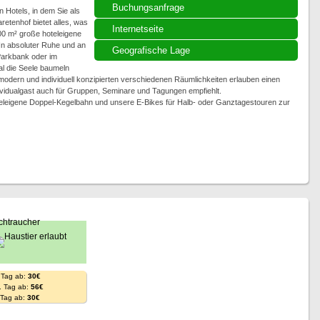
Buchungsanfrage
 Hotels, in dem Sie als
etenhof bietet alles, was
Internetseite
00 m² große hoteleigene
In absoluter Ruhe und an
Geografische Lage
Parkbank oder im
al die Seele baumeln
modern und individuell konzipierten verschiedenen Räumlichkeiten erlauben einen
ividualgast auch für Gruppen, Seminare und Tagungen empfiehlt.
oteleigene Doppel-Kegelbahn und unsere E-Bikes für Halb- oder Ganztagestouren zur
 Tag ab:
30€
. Tag ab:
56€
. Tag ab:
30€