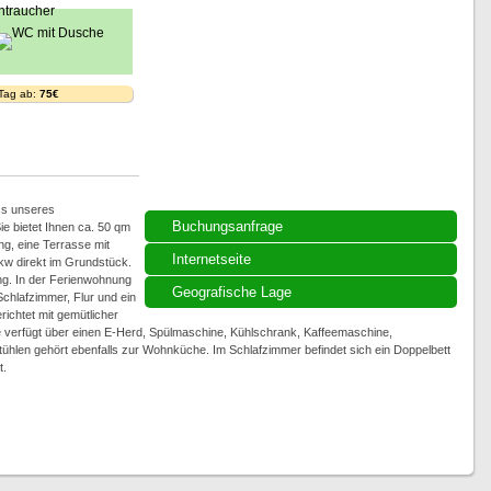
 Tag ab:
75€
ss unseres
Buchungsanfrage
ie bietet Ihnen ca. 50 qm
g, eine Terrasse mit
Internetseite
Pkw direkt im Grundstück.
g. In der Ferienwohnung
Geografische Lage
chlafzimmer, Flur und ein
chtet mit gemütlicher
 verfügt über einen E-Herd, Spülmaschine, Kühlschrank, Kaffeemaschine,
ühlen gehört ebenfalls zur Wohnküche. Im Schlafzimmer befindet sich ein Doppelbett
t.