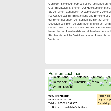
Genießen Sie die Atmosphäre eines familiengeführten
Gast im Mittelpunkt stehen. Der Hotelkomplex Margar
Sie von einem Zuhause im Urlaub erwarten. Die 5.0
Parkanlage lädt zur Entspannung und Erholung ein. 
der reinen gesunden Luft können Sie hier auf einer 
Liegestuhl am Teich zu sich finden und einfach einm
lassen. Die Großzügigkeit unserer Hotelanlage, die 
harmonischen Hotelbetrieb, der sich neben dem Ind
Für Ihre körperliche Betätigung stehen Ihnen die h
Verfügung
Pension Lachmann
01824
Königstein
Person pro
Pfaffendorfer Str. 44
Doppelzi. p
Telefon: 035021 597307
Einzelzi. p
19 Betten + zusätzlich Aufbettung