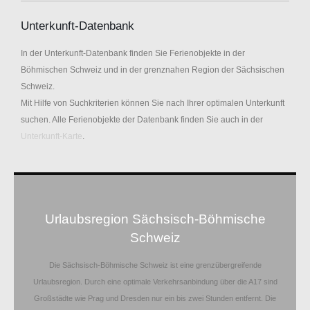
Unterkunft-Datenbank
In der Unterkunft-Datenbank finden Sie Ferienobjekte in der
Böhmischen Schweiz und in der grenznahen Region der Sächsischen
Schweiz.
Mit Hilfe von Suchkriterien können Sie nach Ihrer optimalen Unterkunft
suchen. Alle Ferienobjekte der Datenbank finden Sie auch in der
Unterkunft-Karte
.
Urlaubsregion Sächsisch-Böhmische
Schweiz
Die Sächsisch-Böhmische Schweiz ist eine grenzübergreifende
Urlaubsregion. Durch eine optimale Verkehrsanbindung über die A17 sind
Großstädte wie Prag und Dresden nur ein bis zwei Stunden entfernt. Die