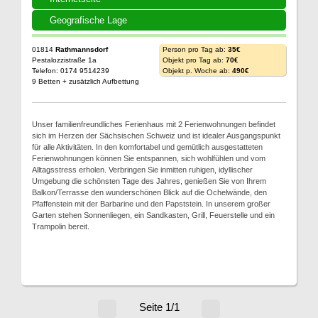
Geografische Lage
01814
Rathmannsdorf
Person pro Tag ab:
35€
Pestalozzistraße 1a
Objekt pro Tag ab:
70€
Telefon: 0174 9514239
Objekt p. Woche ab:
490€
9 Betten + zusätzlich Aufbettung
Unser familienfreundliches Ferienhaus mit 2 Ferienwohnungen befindet
sich im Herzen der Sächsischen Schweiz und ist idealer Ausgangspunkt
für alle Aktivitäten. In den komfortabel und gemütlich ausgestatteten
Ferienwohnungen können Sie entspannen, sich wohlfühlen und vom
Alltagsstress erholen. Verbringen Sie inmitten ruhigen, idyllischer
Umgebung die schönsten Tage des Jahres, genießen Sie von Ihrem
Balkon/Terrasse den wunderschönen Blick auf die Ochelwände, den
Pfaffenstein mit der Barbarine und den Papststein. In unserem großer
Garten stehen Sonnenliegen, ein Sandkasten, Grill, Feuerstelle und ein
Trampolin bereit.
Seite 1/1