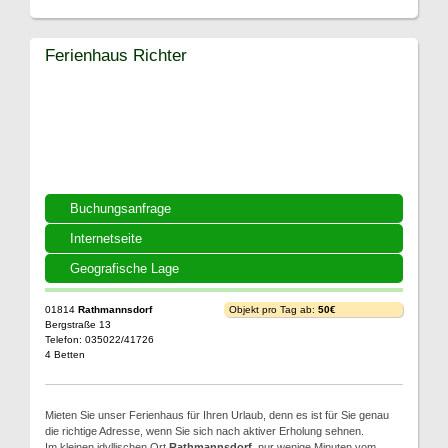
Ferienhaus Richter
Buchungsanfrage
Internetseite
Geografische Lage
01814
Rathmannsdorf
Objekt pro Tag ab:
50€
Bergstraße 13
Telefon: 035022/41726
4 Betten
Mieten Sie unser Ferienhaus für Ihren Urlaub, denn es ist für Sie genau
die richtige Adresse, wenn Sie sich nach aktiver Erholung sehnen.
Im kleinen idyllischen Ort
Rathmannsdorf
, nur wenige Minuten vom