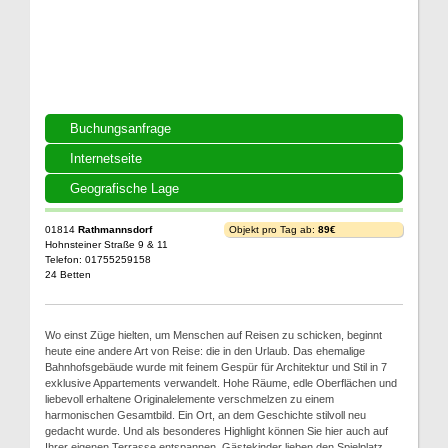
Buchungsanfrage
Internetseite
Geografische Lage
01814
Rathmannsdorf
Objekt pro Tag ab:
89€
Hohnsteiner Straße 9 & 11
Telefon: 01755259158
24 Betten
Wo einst Züge hielten, um Menschen auf Reisen zu schicken, beginnt
heute eine andere Art von Reise: die in den Urlaub. Das ehemalige
Bahnhofsgebäude wurde mit feinem Gespür für Architektur und Stil in 7
exklusive Appartements verwandelt. Hohe Räume, edle Oberflächen und
liebevoll erhaltene Originalelemente verschmelzen zu einem
harmonischen Gesamtbild. Ein Ort, an dem Geschichte stilvoll neu
gedacht wurde. Und als besonderes Highlight können Sie hier auch auf
Ihrer eigenen Terrasse entspannen. Gästekinder lieben den Spielplatz