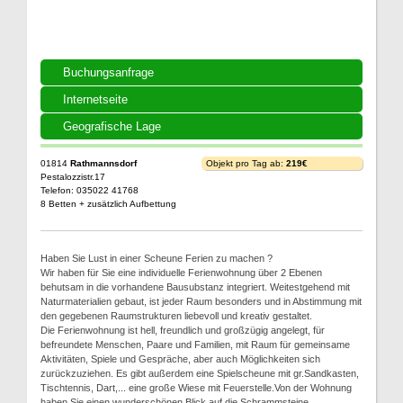
Buchungsanfrage
Internetseite
Geografische Lage
01814
Rathmannsdorf
Objekt pro Tag ab:
219€
Pestalozzistr.17
Telefon: 035022 41768
8 Betten + zusätzlich Aufbettung
Haben Sie Lust in einer Scheune Ferien zu machen ?
Wir haben für Sie eine individuelle Ferienwohnung über 2 Ebenen
behutsam in die vorhandene Bausubstanz integriert. Weitestgehend mit
Naturmaterialien gebaut, ist jeder Raum besonders und in Abstimmung mit
den gegebenen Raumstrukturen liebevoll und kreativ gestaltet.
Die Ferienwohnung ist hell, freundlich und großzügig angelegt, für
befreundete Menschen, Paare und Familien, mit Raum für gemeinsame
Aktivitäten, Spiele und Gespräche, aber auch Möglichkeiten sich
zurückzuziehen. Es gibt außerdem eine Spielscheune mit gr.Sandkasten,
Tischtennis, Dart,... eine große Wiese mit Feuerstelle.Von der Wohnung
haben Sie einen wunderschönen Blick auf die Schrammsteine,