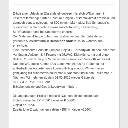
Erholsamer Urlaub im Elbsandsteingebirge. Herzlich Willkommen in
unserem familiengeführten Haus im ruhigen Zaukental direkt am Wald und
dennoch zentral gelegen, nur 800 m vom Marktplatz Bad Schandau´s,
öffentlichem Nahverkehr, Einkaufsmöglichkeiten, Elberadweg,
Schiffsanleger und Toskanatherme entfernt.
Der Malerweg/Etappe 3/ führt unmittelbar vorbei. Der Behinderten
gerechte Aussichtsturm in
Rathmannsdorf
ist in 15 Gehminuten
erreichbar.
Eine überdachte Grillhütte und pro Objekt 1 Carportplatz stehen Ihnen zur
Verfügung. Anlage mit 4 Fewo's mit DU/WC, Kleinküche, mit und ohne
Balkon, 2 Fewo's mit je 2 Schlafzimmern sowie ein Zweibettzimmer mit
Dusche/WC, keine Küche. Das Laden von Akkus für Räder ist nur
außerhalb der Appartements kostenpflichtig erlaubt. Wir vermieten
ganzjährig mit Mindestmietdauer von 5 Nächten und in den Ferien von 7
Nächten. Wir nehmen ab dem 01.03.2025 wieder Gäste als
SELBSTVERSORGER auf.
Brötchensevice und Getränkeservice möglich.
Die angepassten Preise sind bei 5 Nächten Mindestmietdauer:
2-Bettzimmer für 2P/N 65€, bei einer P 50€/N
Objekt ab 75€/N
Zusätzliche Erwachsenen zahlen +15€/N, Kinder +10€/N