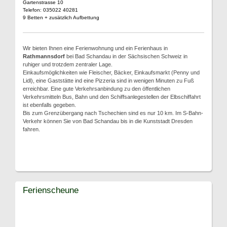
Gartenstrasse 10
Telefon: 035022 40281
9 Betten + zusätzlich Aufbettung
Wir bieten Ihnen eine Ferienwohnung und ein Ferienhaus in
Rathmannsdorf
bei Bad Schandau in der Sächsischen Schweiz in
ruhiger und trotzdem zentraler Lage.
Einkaufsmöglichkeiten wie Fleischer, Bäcker, Einkaufsmarkt (Penny und
Lidl), eine Gaststätte ind eine Pizzeria sind in wenigen Minuten zu Fuß
erreichbar. Eine gute Verkehrsanbindung zu den öffentlichen
Verkehrsmitteln Bus, Bahn und den Schiffsanlegestellen der Elbschiffahrt
ist ebenfalls gegeben.
Bis zum Grenzübergang nach Tschechien sind es nur 10 km. Im S-Bahn-
Verkehr können Sie von Bad Schandau bis in die Kunststadt Dresden
fahren.
Ferienscheune