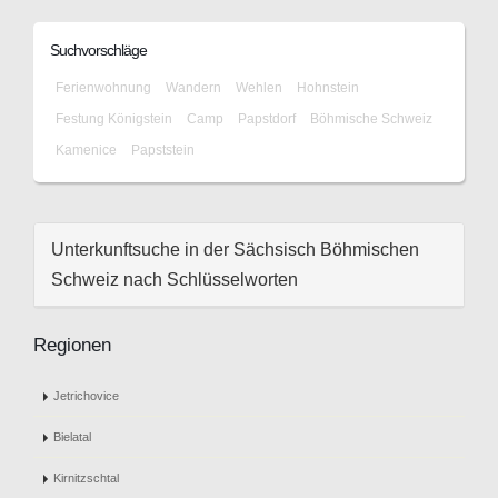
Suchvorschläge
Ferienwohnung
Wandern
Wehlen
Hohnstein
Festung Königstein
Camp
Papstdorf
Böhmische Schweiz
Kamenice
Papststein
Unterkunftsuche in der Sächsisch Böhmischen
Schweiz nach Schlüsselworten
Regionen
Jetrichovice
Bielatal
Kirnitzschtal