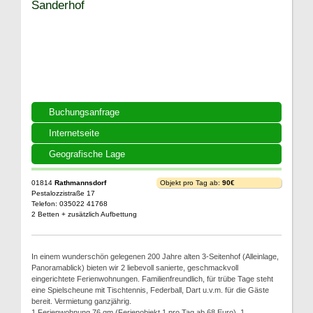
Sanderhof
Buchungsanfrage
Internetseite
Geografische Lage
01814
Rathmannsdorf
Objekt pro Tag ab:
90€
Pestalozzistraße 17
Telefon: 035022 41768
2 Betten + zusätzlich Aufbettung
In einem wunderschön gelegenen 200 Jahre alten 3-Seitenhof (Alleinlage,
Panoramablick) bieten wir 2 liebevoll sanierte, geschmackvoll
eingerichtete Ferienwohnungen. Familienfreundlich, für trübe Tage steht
eine Spielscheune mit Tischtennis, Federball, Dart u.v.m. für die Gäste
bereit. Vermietung ganzjährig.
1 Ferienwohnung 76 qm (Ferienobjekt 1 pro Tag ab 68 Euro), 1