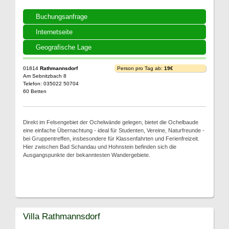
Buchungsanfrage
Internetseite
Geografische Lage
01814
Rathmannsdorf
Person pro Tag ab:
19€
Am Sebnitzbach 8
Telefon: 035022 50704
60 Betten
Direkt im Felsengebiet der Ochelwände gelegen, bietet die Ochelbaude
eine einfache Übernachtung - ideal für Studenten, Vereine, Naturfreunde -
bei Gruppentreffen, insbesondere für Klassenfahrten und Ferienfreizeit.
Hier zwischen Bad Schandau und Hohnstein befinden sich die
Ausgangspunkte der bekanntesten Wandergebiete.
Villa Rathmannsdorf