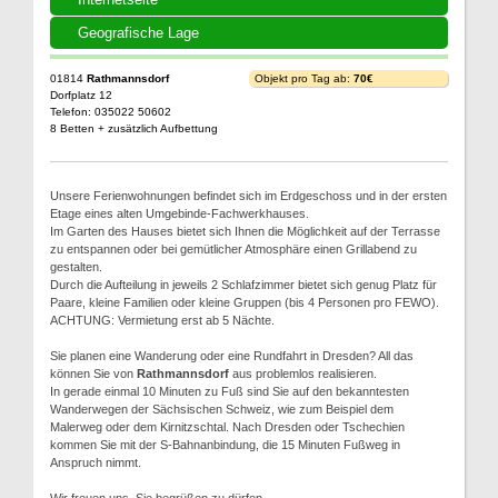
Geografische Lage
01814
Rathmannsdorf
Objekt pro Tag ab:
70€
Dorfplatz 12
Telefon: 035022 50602
8 Betten + zusätzlich Aufbettung
Unsere Ferienwohnungen befindet sich im Erdgeschoss und in der ersten
Etage eines alten Umgebinde-Fachwerkhauses.
Im Garten des Hauses bietet sich Ihnen die Möglichkeit auf der Terrasse
zu entspannen oder bei gemütlicher Atmosphäre einen Grillabend zu
gestalten.
Durch die Aufteilung in jeweils 2 Schlafzimmer bietet sich genug Platz für
Paare, kleine Familien oder kleine Gruppen (bis 4 Personen pro FEWO).
ACHTUNG: Vermietung erst ab 5 Nächte.
Sie planen eine Wanderung oder eine Rundfahrt in Dresden? All das
können Sie von
Rathmannsdorf
aus problemlos realisieren.
In gerade einmal 10 Minuten zu Fuß sind Sie auf den bekanntesten
Wanderwegen der Sächsischen Schweiz, wie zum Beispiel dem
Malerweg oder dem Kirnitzschtal. Nach Dresden oder Tschechien
kommen Sie mit der S-Bahnanbindung, die 15 Minuten Fußweg in
Anspruch nimmt.