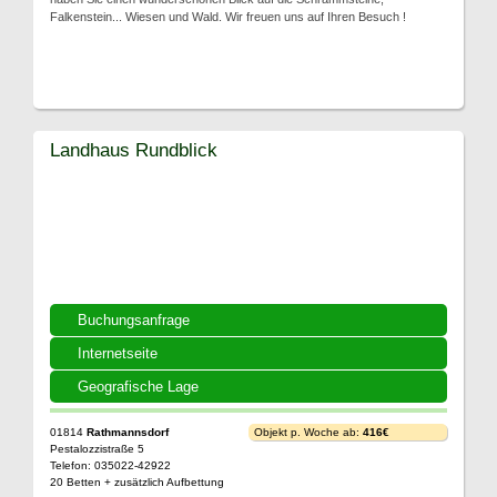
Falkenstein... Wiesen und Wald. Wir freuen uns auf Ihren Besuch !
Landhaus Rundblick
Buchungsanfrage
Internetseite
Geografische Lage
01814
Rathmannsdorf
Objekt p. Woche ab:
416€
Pestalozzistraße 5
Telefon: 035022-42922
20 Betten + zusätzlich Aufbettung