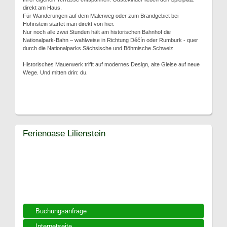
direkt am Haus.
Für Wanderungen auf dem Malerweg oder zum Brandgebiet bei
Hohnstein startet man direkt von hier.
Nur noch alle zwei Stunden hält am historischen Bahnhof die
Nationalpark-Bahn – wahlweise in Richtung Děčín oder Rumburk - quer
durch die Nationalparks Sächsische und Böhmische Schweiz.
Historisches Mauerwerk trifft auf modernes Design, alte Gleise auf neue
Wege. Und mitten drin: du.
Ferienoase Lilienstein
Buchungsanfrage
Internetseite