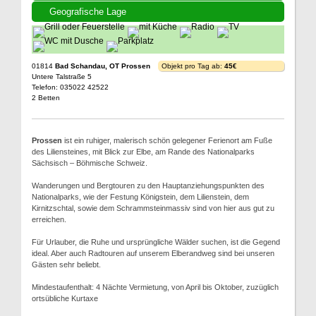
Geografische Lage
01814
Bad Schandau, OT Prossen
Objekt pro Tag ab:
45€
Untere Talstraße 5
Telefon: 035022 42522
2 Betten
Prossen
ist ein ruhiger, malerisch schön gelegener Ferienort am Fuße
des Liliensteines, mit Blick zur Elbe, am Rande des Nationalparks
Sächsisch – Böhmische Schweiz.
Wanderungen und Bergtouren zu den Hauptanziehungspunkten des
Nationalparks, wie der Festung Königstein, dem Lilienstein, dem
Kirnitzschtal, sowie dem Schrammsteinmassiv sind von hier aus gut zu
erreichen.
Für Urlauber, die Ruhe und ursprüngliche Wälder suchen, ist die Gegend
ideal. Aber auch Radtouren auf unserem Elberandweg sind bei unseren
Gästen sehr beliebt.
Mindestaufenthalt: 4 Nächte Vermietung, von April bis Oktober, zuzüglich
ortsübliche Kurtaxe