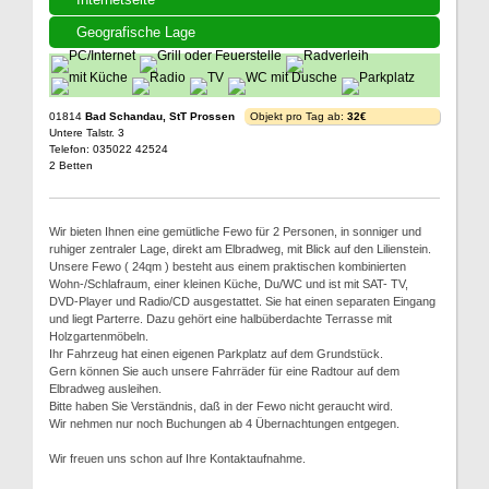
Geografische Lage
01814
Bad Schandau, StT Prossen
Objekt pro Tag ab:
32€
Untere Talstr. 3
Telefon: 035022 42524
2 Betten
Wir bieten Ihnen eine gemütliche Fewo für 2 Personen, in sonniger und
ruhiger zentraler Lage, direkt am Elbradweg, mit Blick auf den Lilienstein.
Unsere Fewo ( 24qm ) besteht aus einem praktischen kombinierten
Wohn-/Schlafraum, einer kleinen Küche, Du/WC und ist mit SAT- TV,
DVD-Player und Radio/CD ausgestattet. Sie hat einen separaten Eingang
und liegt Parterre. Dazu gehört eine halbüberdachte Terrasse mit
Holzgartenmöbeln.
Ihr Fahrzeug hat einen eigenen Parkplatz auf dem Grundstück.
Gern können Sie auch unsere Fahrräder für eine Radtour auf dem
Elbradweg ausleihen.
Bitte haben Sie Verständnis, daß in der Fewo nicht geraucht wird.
Wir nehmen nur noch Buchungen ab 4 Übernachtungen entgegen.
Wir freuen uns schon auf Ihre Kontaktaufnahme.