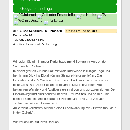
Geografische Lage
01814
Bad Schandau, OT Prossen
Objekt pro Tag ab:
80€
Bergstraße 24
Telefon: 035022 43343
4 Betten + zusätzlich Aufbettung
Wir laden Sie ein, in unser Ferienhaus (mit 4 Betten) im Herzen der
Sächsischen Schweiz.
In einem großen Grundstück mit Wald und Wiese in ruhiger Lage und
herrlichem Blick ins Elbtal können Sie pure Natur genießen. Das
Ferienhaus ist in 5 Minuten Fußweg vom Parkplatz zu erreichen und
bietet alles, was Sie für einen erholsamen Urlaub brauchen. Alle
bekannten Wander- und Ausflugsziele sind von uns gut zu erreichen. Der
Elberadweg führt direkt durch unseren Ort
Prossen
und an der Elbe
befindet sich eine Anlegestelle der Elbschiffahrt. Die Grenze nach
Tschechien ist ca.8 km entfernt.
Außerdem vermieten wir noch eine Ferienwohnung mit 2 Betten (ab Bild 7
in der Gallerie).
Wir freuen uns auf Ihren Besuch!