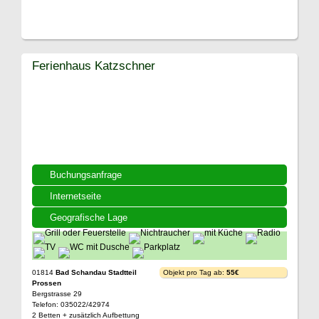
Ferienhaus Katzschner
Buchungsanfrage
Internetseite
Geografische Lage
01814
Bad Schandau Stadtteil
Objekt pro Tag ab:
55€
Prossen
Bergstrasse 29
Telefon: 035022/42974
2 Betten + zusätzlich Aufbettung