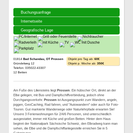
Buchungsanfrage
Internetseite
Geografische Lage
01814
Bad Schandau, OT Prossen
Objekt pro Tag ab:
60€
Gründelweg 12
Objekt p. Woche ab:
350€
Telefon: 035022-43307
12 Betten
Am Fuße des Liliensteins liegt
Prossen
. Ein hübscher Ort, direkt an der
Elbe gelegen, mit Bus-und Dampfschiffverbindung, jedoch ohne
Durchgangsverkehr.
Prossen
ist Ausgangspunkt zum Wandern, angeln,
joggen, GeoCaching, Rad fahren, und "Autowandern" oder auch für Foto-
Touren. Gut markierte Wanderwege oder Naturlehrpfade erwarten Sie!
Unsere 3 Ferienwohnungen für 2/4/6 Personen, sind unterschiedlich
ausgestattet, immer mit Küche und großen Betten. Hinter dem Haus
beginnt der Nationalpark Sächsische Schweiz, den Elbradweg kann man
sehen, die Elbe und die Dampfschiffanlegestelle erreichen Sie in 5