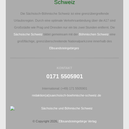
Schweiz
Die Sächsisch-Böhmische Schweiz ist eine grenzübergreifende
Urlaubsregion. Durch eine optimale Verkehrsanbindung über die A17 sind
Großstädte wie Prag und Dresden nur ein bis zwei Stunden entfernt. Die
Sächsische Schweiz
bildet gemeinsam mit der
Böhmischen Schweiz
eine
großflächige, grenzüberschreitende Nationalparkzone innerhalb des
Elbsandsteingebirges
.
KONTAKT
0171 5505901
International: (+49) 171 5505901
redaktion(at)saechsisch-boehmische-schweiz.de
© Copyright 2026,
Elbsandsteingebirge Verlag