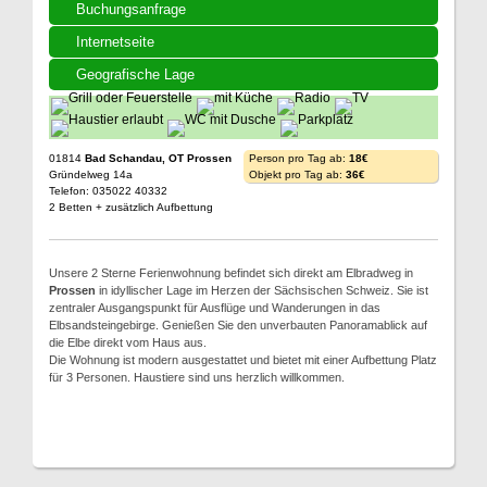
Buchungsanfrage
Internetseite
Geografische Lage
01814
Bad Schandau, OT Prossen
Person pro Tag ab:
18€
Gründelweg 14a
Objekt pro Tag ab:
36€
Telefon: 035022 40332
2 Betten + zusätzlich Aufbettung
Unsere 2 Sterne Ferienwohnung befindet sich direkt am Elbradweg in
Prossen
in idyllischer Lage im Herzen der Sächsischen Schweiz. Sie ist
zentraler Ausgangspunkt für Ausflüge und Wanderungen in das
Elbsandsteingebirge. Genießen Sie den unverbauten Panoramablick auf
die Elbe direkt vom Haus aus.
Die Wohnung ist modern ausgestattet und bietet mit einer Aufbettung Platz
für 3 Personen. Haustiere sind uns herzlich willkommen.