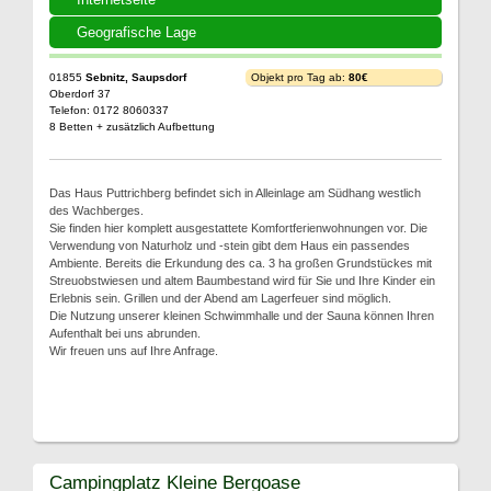
Geografische Lage
01855
Sebnitz, Saupsdorf
Objekt pro Tag ab:
80€
Oberdorf 37
Telefon: 0172 8060337
8 Betten + zusätzlich Aufbettung
Das Haus Puttrichberg befindet sich in Alleinlage am Südhang westlich
des Wachberges.
Sie finden hier komplett ausgestattete Komfortferienwohnungen vor. Die
Verwendung von Naturholz und -stein gibt dem Haus ein passendes
Ambiente. Bereits die Erkundung des ca. 3 ha großen Grundstückes mit
Streuobstwiesen und altem Baumbestand wird für Sie und Ihre Kinder ein
Erlebnis sein. Grillen und der Abend am Lagerfeuer sind möglich.
Die Nutzung unserer kleinen Schwimmhalle und der Sauna können Ihren
Aufenthalt bei uns abrunden.
Wir freuen uns auf Ihre Anfrage.
Campingplatz Kleine Bergoase