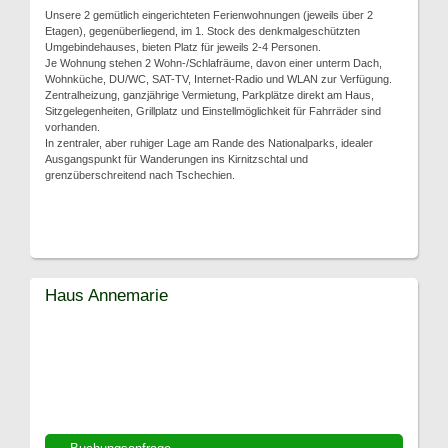
Unsere 2 gemütlich eingerichteten Ferienwohnungen (jeweils über 2
Etagen), gegenüberliegend, im 1. Stock des denkmalgeschützten
Umgebindehauses, bieten Platz für jeweils 2-4 Personen.
Je Wohnung stehen 2 Wohn-/Schlafräume, davon einer unterm Dach,
Wohnküche, DU/WC, SAT-TV, Internet-Radio und WLAN zur Verfügung.
Zentralheizung, ganzjährige Vermietung, Parkplätze direkt am Haus,
Sitzgelegenheiten, Grillplatz und Einstellmöglichkeit für Fahrräder sind
vorhanden.
In zentraler, aber ruhiger Lage am Rande des Nationalparks, idealer
Ausgangspunkt für Wanderungen ins Kirnitzschtal und
grenzüberschreitend nach Tschechien.
Haus Annemarie