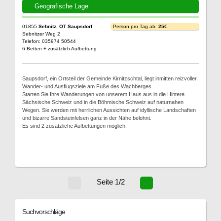
Geografische Lage
01855
Sebnitz, OT Saupsdorf
Person pro Tag ab:
25€
Sebnitzer Weg 2
Telefon: 035974 50544
6 Betten + zusätzlich Aufbettung
Saupsdorf, ein Ortsteil der Gemeinde Kirnitzschtal, liegt inmitten reizvoller
Wander- und Ausflugsziele am Fuße des Wachberges.
Starten Sie Ihre Wanderungen von unserem Haus aus in die Hintere
Sächsische Schweiz und in die Böhmische Schweiz auf naturnahen
Wegen. Sie werden mit herrlichen Aussichten auf idyllische Landschaften
und bizarre Sandsteinfelsen ganz in der Nähe belohnt.
Es sind 2 zusätzliche Aufbettungen möglich.
Seite 1/2
Suchvorschläge