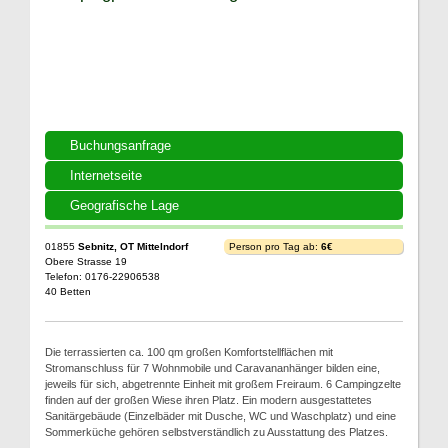
Buchungsanfrage
Internetseite
Geografische Lage
01855
Sebnitz, OT Mittelndorf
Person pro Tag ab:
6€
Obere Strasse 19
Telefon: 0176-22906538
40 Betten
Die terrassierten ca. 100 qm großen Komfortstellflächen mit
Stromanschluss für 7 Wohnmobile und Caravananhänger bilden eine,
jeweils für sich, abgetrennte Einheit mit großem Freiraum. 6 Campingzelte
finden auf der großen Wiese ihren Platz. Ein modern ausgestattetes
Sanitärgebäude (Einzelbäder mit Dusche, WC und Waschplatz) und eine
Sommerküche gehören selbstverständlich zu Ausstattung des Platzes.