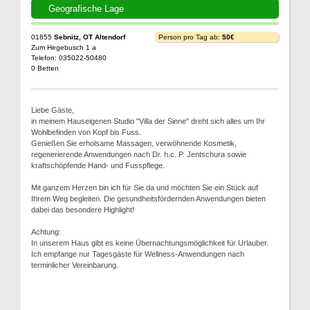
Geografische Lage
01855
Sebnitz, OT Altendorf
Person pro Tag ab:
50€
Zum Hegebusch 1 a
Telefon: 035022-50480
0 Betten
Liebe Gäste,
in meinem Hauseigenen Studio "Villa der Sinne" dreht sich alles um Ihr
Wohlbefinden von Kopf bis Fuss.
Genießen Sie erholsame Massagen, verwöhnende Kosmetik,
regenerierende Anwendungen nach Dr. h.c. P. Jentschura sowie
kraftschöpfende Hand- und Fusspflege.
Mit ganzem Herzen bin ich für Sie da und möchten Sie ein Stück auf
Ihrem Weg begleiten. Die gesundheitsfördernden Anwendungen bieten
dabei das besondere Highlight!
Achtung:
In unserem Haus gibt es keine Übernachtungsmöglichkeit für Urlauber.
Ich empfange nur Tagesgäste für Wellness-Anwendungen nach
terminlicher Vereinbarung.