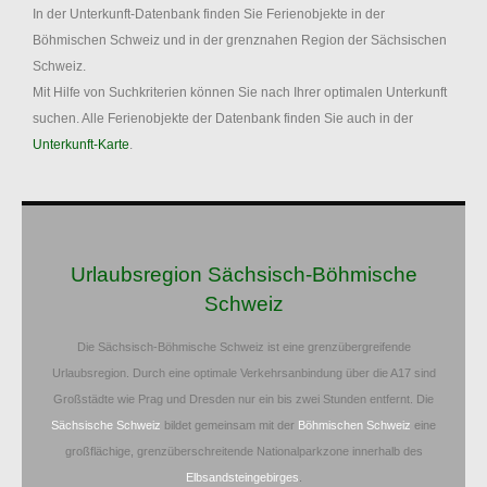
In der Unterkunft-Datenbank finden Sie Ferienobjekte in der
Böhmischen Schweiz und in der grenznahen Region der Sächsischen
Schweiz.
Mit Hilfe von Suchkriterien können Sie nach Ihrer optimalen Unterkunft
suchen. Alle Ferienobjekte der Datenbank finden Sie auch in der
Unterkunft-Karte
.
Urlaubsregion Sächsisch-Böhmische
Schweiz
Die Sächsisch-Böhmische Schweiz ist eine grenzübergreifende
Urlaubsregion. Durch eine optimale Verkehrsanbindung über die A17 sind
Großstädte wie Prag und Dresden nur ein bis zwei Stunden entfernt. Die
Sächsische Schweiz
bildet gemeinsam mit der
Böhmischen Schweiz
eine
großflächige, grenzüberschreitende Nationalparkzone innerhalb des
Elbsandsteingebirges
.