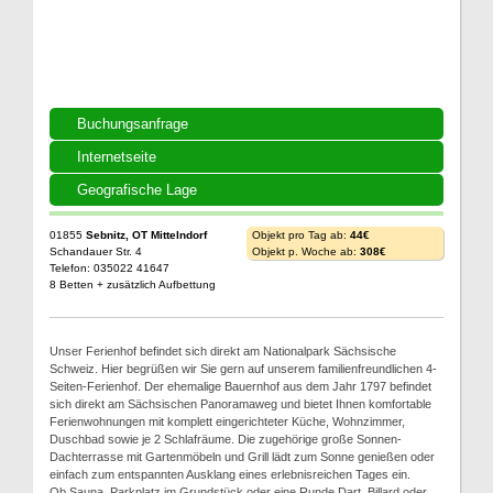
Buchungsanfrage
Internetseite
Geografische Lage
01855
Sebnitz, OT Mittelndorf
Objekt pro Tag ab:
44€
Schandauer Str. 4
Objekt p. Woche ab:
308€
Telefon: 035022 41647
8 Betten + zusätzlich Aufbettung
Unser Ferienhof befindet sich direkt am Nationalpark Sächsische
Schweiz. Hier begrüßen wir Sie gern auf unserem familienfreundlichen 4-
Seiten-Ferienhof. Der ehemalige Bauernhof aus dem Jahr 1797 befindet
sich direkt am Sächsischen Panoramaweg und bietet Ihnen komfortable
Ferienwohnungen mit komplett eingerichteter Küche, Wohnzimmer,
Duschbad sowie je 2 Schlafräume. Die zugehörige große Sonnen-
Dachterrasse mit Gartenmöbeln und Grill lädt zum Sonne genießen oder
einfach zum entspannten Ausklang eines erlebnisreichen Tages ein.
Ob Sauna, Parkplatz im Grundstück oder eine Runde Dart, Billard oder