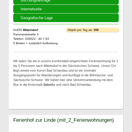
Buchungsanfrage
Internetseite
Geografische Lage
01855
Mittelndorf
Objekt pro Tag ab:
35€
Panoramastraße 3
Telefon: 035022 - 40 7 63
5 Betten + zusätzlich Aufbettung
Wir laden Sie ein in unsere komfortabel eingerichtete Ferienwohnung für 2
bis 5 Personen nach Mittelndorf in der Sächsischen Schweiz. Unser Ort
liegt unweit vom Kurort Bad Schandau und ist ein zentraler
Ausgangspunkt für Wanderungen und Ausflüge in die Böhmische- und
Sächsische Schweiz. Wir haben hier eine Verkehrsanbindung mit dem
Bus in die Kreisstadt
Sebnitz
und nach Bad Schandau.
Ferienhof zur Linde (mit_2_Ferienwohnungen)