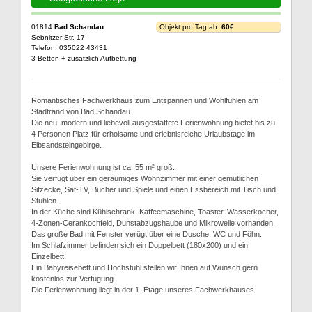
01814
Bad Schandau
Objekt pro Tag ab:
60€
Sebnitzer Str. 17
Telefon: 035022 43431
3 Betten + zusätzlich Aufbettung
Romantisches Fachwerkhaus zum Entspannen und Wohlfühlen am
Stadtrand von Bad Schandau.
Die neu, modern und liebevoll ausgestattete Ferienwohnung bietet bis zu
4 Personen Platz für erholsame und erlebnisreiche Urlaubstage im
Elbsandsteingebirge.
Unsere Ferienwohnung ist ca. 55 m² groß.
Sie verfügt über ein geräumiges Wohnzimmer mit einer gemütlichen
Sitzecke, Sat-TV, Bücher und Spiele und einen Essbereich mit Tisch und
Stühlen.
In der Küche sind Kühlschrank, Kaffeemaschine, Toaster, Wasserkocher,
4-Zonen-Cerankochfeld, Dunstabzugshaube und Mikrowelle vorhanden.
Das große Bad mit Fenster verügt über eine Dusche, WC und Föhn.
Im Schlafzimmer befinden sich ein Doppelbett (180x200) und ein
Einzelbett.
Ein Babyreisebett und Hochstuhl stellen wir Ihnen auf Wunsch gern
kostenlos zur Verfügung.
Die Ferienwohnung liegt in der 1. Etage unseres Fachwerkhauses.