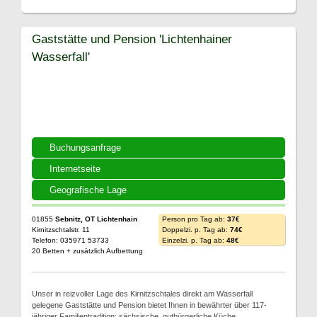
Gaststätte und Pension 'Lichtenhainer
Wasserfall'
Buchungsanfrage
Internetseite
Geografische Lage
01855
Sebnitz, OT Lichtenhain
Person pro Tag ab:
37€
Kirnitzschtalstr. 11
Doppelzi. p. Tag ab:
74€
Telefon: 035971 53733
Einzelzi. p. Tag ab:
48€
20 Betten + zusätzlich Aufbettung
Unser in reizvoller Lage des Kirnitzschtales direkt am Wasserfall
gelegene Gaststätte und Pension bietet Ihnen in bewährter über 117-
jähriger Familientradition: sächsische, gutbürgerliche Küche.