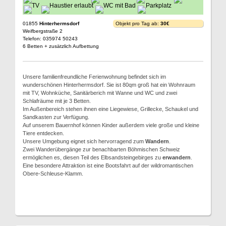
01855
Hinterhermsdorf
Objekt pro Tag ab:
30€
Weifbergstraße 2
Telefon: 035974 50243
6 Betten + zusätzlich Aufbettung
Unsere familienfreundliche Ferienwohnung befindet sich im
wunderschönen Hinterhermsdorf. Sie ist 80qm groß hat ein Wohnraum
mit TV, Wohnküche, Sanitärberich mit Wanne und WC und zwei
Schlafräume mit je 3 Betten.
Im Außenbereich stehen ihnen eine Liegewiese, Grillecke, Schaukel und
Sandkasten zur Verfügung.
Auf unserem Bauernhof können Kinder außerdem viele große und kleine
Tiere entdecken.
Unsere Umgebung eignet sich hervorragend zum
Wandern
.
Zwei Wanderübergänge zur benachbarten Böhmischen Schweiz
ermöglichen es, diesen Teil des Elbsandsteingebirges zu
erwandern
.
Eine besondere Attraktion ist eine Bootsfahrt auf der wildromantischen
Obere-Schleuse-Klamm.