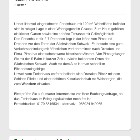
Telefon: 0170 3816834
7 Betten
Unser liebevoll eingerichtetes Ferienhaus mit 120 m² Wohnfläche befindet
sich in ruhiger Lage in einer Wohngegend in Graupa. Zum Haus gehören
ein kleiner Garten sowie eine schöne Terrasse mit Grillmöglichkeit.
Das Ferienhaus für 2-7 Personen liegt in der Nähe von Pirna und
Dresden vor den Toren der Sächsischen Schweiz. Es besteht eine gute
Verkehrsanbindung mit öffentlichen Verkehrsmitteln nach Dresden und
Pirna. Pirna hat eine sehenswerte historische Altstadt. Von Pirna gelangen
Sie mit der S Bahn in kurzer Zeit zu vielen bekannten Orten der
Sächsischen Schweiz. Auch mit dem Auto ist man schnell im
Elbsandsteingebirge.
Unweit vom Ferienhaus entfernt befindet sich Dresden-Pillnitz mit dem
Schloss Pillnitz und einer schönen Kulturlandschaft mit Weinbergen, die
zum
Wandern
einladen.
Bitte prüfen Sie auf unserer Internetseite vor Ihrer Buchungsanfrage, ob
das Ferienhaus im Belegungskalender noch frei ist!
Erreichbarkeit: 0170 3816834 - alternativ - 035024 949965