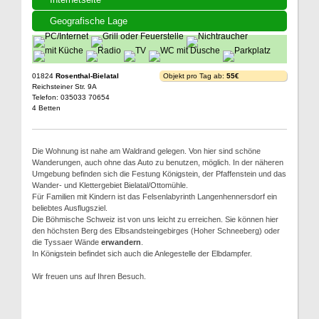
Geografische Lage
01824
Rosenthal-Bielatal
Objekt pro Tag ab:
55€
Reichsteiner Str. 9A
Telefon: 035033 70654
4 Betten
Die Wohnung ist nahe am Waldrand gelegen. Von hier sind schöne
Wanderungen, auch ohne das Auto zu benutzen, möglich. In der näheren
Umgebung befinden sich die Festung Königstein, der Pfaffenstein und das
Wander- und Klettergebiet Bielatal/Ottomühle.
Für Familien mit Kindern ist das Felsenlabyrinth Langenhennersdorf ein
beliebtes Ausflugsziel.
Die Böhmische Schweiz ist von uns leicht zu erreichen. Sie können hier
den höchsten Berg des Elbsandsteingebirges (Hoher Schneeberg) oder
die Tyssaer Wände
erwandern
.
In Königstein befindet sich auch die Anlegestelle der Elbdampfer.
Wir freuen uns auf Ihren Besuch.