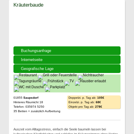
Kräuterbaude
Buchungsanfrage
Internetseite
Geografische Lage
01855
Saupsdorf
Doppelzi. p. Tag ab:
105€
Hinteres Räumicht 18
Einzelzi. p. Tag ab:
68€
Telefon: 035974 5250
Objekt pro Tag ab:
278€
35 Betten + zusätzlich Aufbettung
Auszeit vom Alltagsstress, einfach die Seele baumeln lassen bei