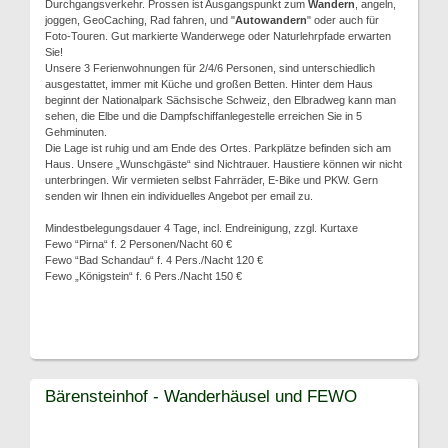
Durchgangsverkehr. Prossen ist Ausgangspunkt zum
Wandern
, angeln,
joggen, GeoCaching, Rad fahren, und "
Autowandern
" oder auch für
Foto-Touren. Gut markierte Wanderwege oder Naturlehrpfade erwarten
Sie!
Unsere 3 Ferienwohnungen für 2/4/6 Personen, sind unterschiedlich
ausgestattet, immer mit Küche und großen Betten. Hinter dem Haus
beginnt der Nationalpark Sächsische Schweiz, den Elbradweg kann man
sehen, die Elbe und die Dampfschiffanlegestelle erreichen Sie in 5
Gehminuten.
Die Lage ist ruhig und am Ende des Ortes. Parkplätze befinden sich am
Haus. Unsere „Wunschgäste“ sind Nichtrauer. Haustiere können wir nicht
unterbringen. Wir vermieten selbst Fahrräder, E-Bike und PKW. Gern
senden wir Ihnen ein individuelles Angebot per email zu.
Mindestbelegungsdauer 4 Tage, incl. Endreinigung, zzgl. Kurtaxe
Fewo “Pirna“ f. 2 Personen/Nacht 60 €
Fewo “Bad Schandau“ f. 4 Pers./Nacht 120 €
Fewo „Königstein“ f. 6 Pers./Nacht 150 €
Bärensteinhof - Wanderhäusel und FEWO