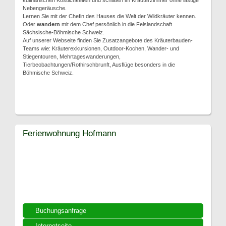
kulinarischen Köstlichkeiten und schlafen im Kräuterzimmer ohne lästige
Nebengeräusche.
Lernen Sie mit der Chefin des Hauses die Welt der Wildkräuter kennen.
Oder
wandern
mit dem Chef persönlich in die Felslandschaft
Sächsische-Böhmische Schweiz.
Auf unserer Webseite finden Sie Zusatzangebote des Kräuterbauden-
Teams wie: Kräuterexkursionen, Outdoor-Kochen, Wander- und
Stiegentouren, Mehrtageswanderungen,
Tierbeobachtungen/Rothirschbrunft, Ausflüge besonders in die
Böhmische Schweiz.
Ferienwohnung Hofmann
Buchungsanfrage
Internetseite