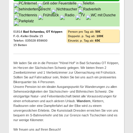
01814
Bad Schandau, OT Krippen
Person pro Tag ab:
50€
F.-G.-Keller-Straße 15
Doppelzi. p. Tag ab:
100€
Telefon: 035028 859600
Einzelzi. p. Tag ab:
65€
15 Betten
Wir laden Sie ein in die Pension "Hönel Hof" in Bad Schandau OT Krippen,
im Herzen der Sächsischen Schweiz gelegen. Wir bieten Ihnen 2
Zweibettzimmer und 1 Vierbettzimmer zur Übernachtung mit Frühstück.
Sollten Sie auf Fahrradtour sein, finden Sie bei uns auch ein preiswertes
Bikerquartier bis 4 Personen.
Unsere Pension ist ein idealer Ausgangspunkt für Wanderungen zu allen
Sehenswürdigkeiten der Sächsischen- und Böhmischen Schweiz. Die
einzigartige Natur- und Felsenlandschaft bietet alle Voraussetzungen für
einen erholsamen und auch aktiven Urlaub.
Wandern
, Klettern,
Radtouren oder eine Dampferfahrt auf der Elbe wird zu einem
unvergesslichen Erlebnis. Die Kunststadt Dresden erreichen Sie von uns
bequem im S-Bahnverkehr und bis zur Grenze nach Tschechien sind es
nur wenige Kilometer.
Wir freuen uns auf Ihren Besuch!