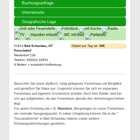
Buchungsanfrage
Internetseite
Geografische Lage
01814
Bad Schandau, OT
Objekt pro Tag ab:
30€
Porschdorf
Niederdorf 12b
Telefon: 035022 42651
4 Betten + zusätzlich Aufbettung
Besuchen Sie unser idyllisch, ruhig gelegenes Ferienhaus mit Bergblick
und genießen Sie Natur pur. Ungestört können Sie sich im separaten
Ferienhaus auf eigenem Grundstück erholen. Auch Ihre Kinder sind bei
uns gut aufgehoben, da das Ferienhaus abseits des Verkehrsgeschehen
liegt.
Für aktive Erholung wie z.B.
Wandern
, Bergsteigen ist unser Ferienhaus
ein zentraler Ausgangspunkt. In naher Umgebung können Sie in der "
Toscanatherme" in Bad Schandau relaxen sowie weitere
Erholungseinrichtungen genießen.