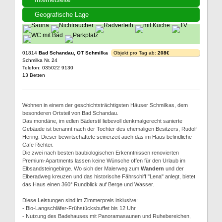
Geografische Lage
01814
Bad Schandau, OT Schmilka
Objekt pro Tag ab:
208€
Schmilka Nr. 24
Telefon: 035022 9130
13 Betten
Wohnen in einem der geschichtsträchtigsten Häuser Schmilkas, dem
besonderen Ortsteil von Bad Schandau.
Das mondäne, im edlen Bäderstil liebevoll denkmalgerecht sanierte
Gebäude ist benannt nach der Tochter des ehemaligen Besitzers, Rudolf
Hering. Dieser bewirtschaftete seinerzeit auch das im Haus befindliche
Cafe Richter.
Die zwei nach besten baubiologischen Erkenntnissen renovierten
Premium-Apartments lassen keine Wünsche offen für den Urlaub im
Elbsandsteingebirge. Wo sich der Malerweg zum
Wandern
und der
Elberadweg kreuzen und das historische Fährschiff "Lena" anlegt, bietet
das Haus einen 360° Rundblick auf Berge und Wasser.
Diese Leistungen sind im Zimmerpreis inklusive:
- Bio-Langschläfer-Frühstücksbuffet bis 12 Uhr
- Nutzung des Badehauses mit Panoramasaunen und Ruhebereichen,