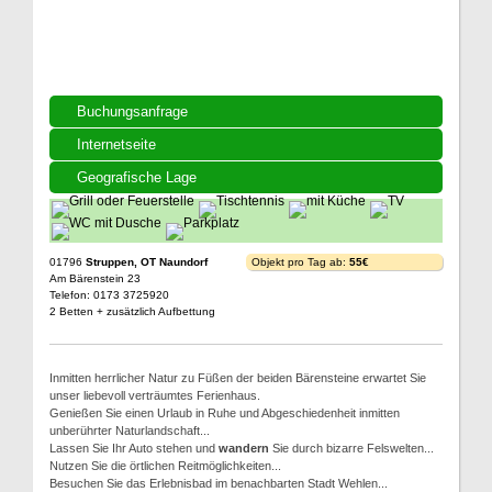
Buchungsanfrage
Internetseite
Geografische Lage
01796
Struppen, OT Naundorf
Objekt pro Tag ab:
55€
Am Bärenstein 23
Telefon: 0173 3725920
2 Betten + zusätzlich Aufbettung
Inmitten herrlicher Natur zu Füßen der beiden Bärensteine erwartet Sie
unser liebevoll verträumtes Ferienhaus.
Genießen Sie einen Urlaub in Ruhe und Abgeschiedenheit inmitten
unberührter Naturlandschaft...
Lassen Sie Ihr Auto stehen und
wandern
Sie durch bizarre Felswelten...
Nutzen Sie die örtlichen Reitmöglichkeiten...
Besuchen Sie das Erlebnisbad im benachbarten Stadt Wehlen...