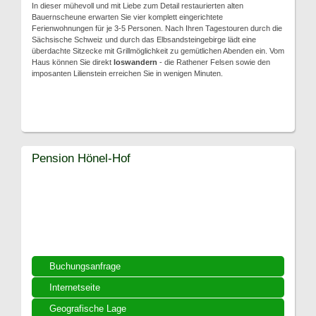
In dieser mühevoll und mit Liebe zum Detail restaurierten alten
Bauernscheune erwarten Sie vier komplett eingerichtete
Ferienwohnungen für je 3-5 Personen. Nach Ihren Tagestouren durch die
Sächsische Schweiz und durch das Elbsandsteingebirge lädt eine
überdachte Sitzecke mit Grillmöglichkeit zu gemütlichen Abenden ein. Vom
Haus können Sie direkt
loswandern
- die Rathener Felsen sowie den
imposanten Lilienstein erreichen Sie in wenigen Minuten.
Pension Hönel-Hof
Buchungsanfrage
Internetseite
Geografische Lage