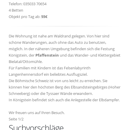
Telefon: 035033 70654
4 Betten
Objekt pro Tag ab:
55€
Die Wohnung ist nahe am Waldrand gelegen. Von hier sind
schöne Wanderungen, auch ohne das Auto zu benutzen,
möglich. In der näheren Umgebung befinden sich die Festung
Königstein, der
Pfaffenstein
und das Wander- und Klettergebiet
Bielatal/Ottomühle.
Für Familien mit Kindern ist das Felsenlabyrinth
Langenhennersdorf ein beliebtes Ausflugsziel.
Die Böhmische Schweiz ist von uns leicht zu erreichen. Sie
können hier den höchsten Berg des Elbsandsteingebirges (Hoher
Schneeberg) oder die Tyssaer Wände erwandern.
In Königstein befindet sich auch die Anlegestelle der Elbdampfer.
Wir freuen uns auf Ihren Besuch.
Seite 1/2
Suchvorschläge