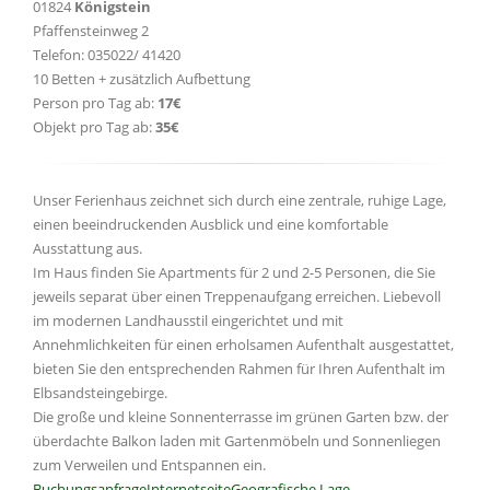
01824
Königstein
Pfaffensteinweg 2
Telefon: 035022/ 41420
10 Betten + zusätzlich Aufbettung
Person pro Tag ab:
17€
Objekt pro Tag ab:
35€
Unser Ferienhaus zeichnet sich durch eine zentrale, ruhige Lage,
einen beeindruckenden Ausblick und eine komfortable
Ausstattung aus.
Im Haus finden Sie Apartments für 2 und 2-5 Personen, die Sie
jeweils separat über einen Treppenaufgang erreichen. Liebevoll
im modernen Landhausstil eingerichtet und mit
Annehmlichkeiten für einen erholsamen Aufenthalt ausgestattet,
bieten Sie den entsprechenden Rahmen für Ihren Aufenthalt im
Elbsandsteingebirge.
Die große und kleine Sonnenterrasse im grünen Garten bzw. der
überdachte Balkon laden mit Gartenmöbeln und Sonnenliegen
zum Verweilen und Entspannen ein.
Buchungsanfrage
Internetseite
Geografische Lage