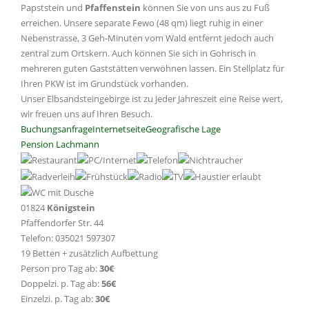
Papststein und
Pfaffenstein
können Sie von uns aus zu Fuß
erreichen. Unsere separate Fewo (48 qm) liegt ruhig in einer
Nebenstrasse, 3 Geh-Minuten vom Wald entfernt jedoch auch
zentral zum Ortskern. Auch können Sie sich in Gohrisch in
mehreren guten Gaststätten verwöhnen lassen. Ein Stellplatz für
Ihren PKW ist im Grundstück vorhanden.
Unser Elbsandsteingebirge ist zu jeder Jahreszeit eine Reise wert,
wir freuen uns auf Ihren Besuch.
Buchungsanfrage
Internetseite
Geografische Lage
Pension Lachmann
01824
Königstein
Pfaffendorfer Str. 44
Telefon: 035021 597307
19 Betten + zusätzlich Aufbettung
Person pro Tag ab:
30€
Doppelzi. p. Tag ab:
56€
Einzelzi. p. Tag ab:
30€