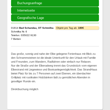
Buchungsanfrage
Internetseite
Geografische Lage
01814
Bad Schandau, OT Schmilka
Objekt pro Tag ab:
180€
Schmilka Nr. 6
Telefon: 035022 9130
7 Betten
Das große, sonnig und nahe der Elbe gelegene Ferienhaus mit Blick zu
den Schrammsteinen ist die ideale Unterkunft für den Urlaub mit Familie
und Freunden, zum Wandern, Radfahren oder einfach nur Relaxen.
Nur die Straße und der Elberadweg trennt das Grundstück vom eigenen
Elbestrand mit Liegewiese und Bootsanlegemöglichkeit. Das StrandHaus
bietet Platz für bis zu 7 Personen auf zwei Ebenen, ein überdachter
Grillplatz mit rustikalen Holzbänken lädt zu gemütlichen Abenden in
geselliger Runde ein.
Direktbuchung möglich