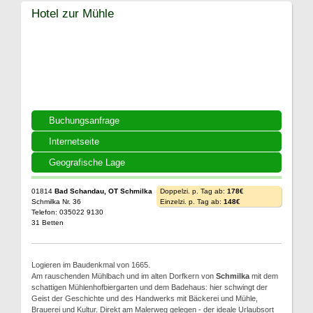
Hotel zur Mühle
Buchungsanfrage
Internetseite
Geografische Lage
01814
Bad Schandau, OT Schmilka
Doppelzi. p. Tag ab:
178€
Schmilka Nr. 36
Einzelzi. p. Tag ab:
148€
Telefon: 035022 9130
31 Betten
Logieren im Baudenkmal von 1665.
Am rauschenden Mühlbach und im alten Dorfkern von
Schmilka
mit dem
schattigen Mühlenhofbiergarten und dem Badehaus: hier schwingt der
Geist der Geschichte und des Handwerks mit Bäckerei und Mühle,
Brauerei und Kultur. Direkt am Malerweg gelegen - der ideale Urlaubsort