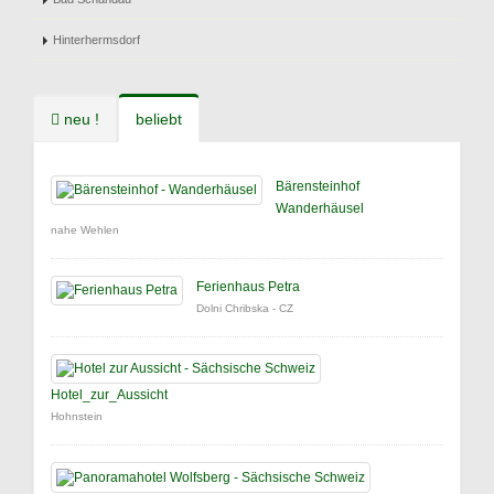
Hinterhermsdorf
neu !
beliebt
Bärensteinhof
Wanderhäusel
nahe Wehlen
Ferienhaus Petra
Dolni Chribska - CZ
Hotel_zur_Aussicht
Hohnstein