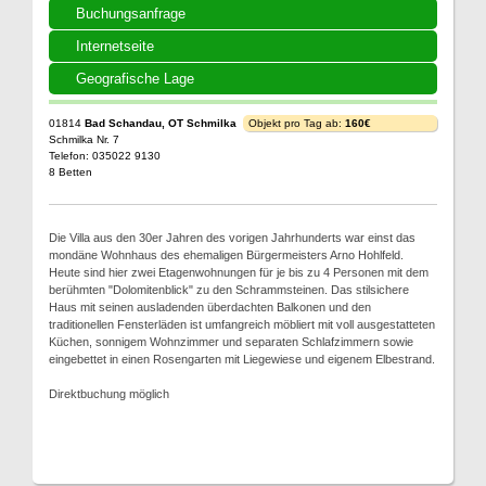
Buchungsanfrage
Internetseite
Geografische Lage
01814
Bad Schandau, OT Schmilka
Objekt pro Tag ab:
160€
Schmilka Nr. 7
Telefon: 035022 9130
8 Betten
Die Villa aus den 30er Jahren des vorigen Jahrhunderts war einst das
mondäne Wohnhaus des ehemaligen Bürgermeisters Arno Hohlfeld.
Heute sind hier zwei Etagenwohnungen für je bis zu 4 Personen mit dem
berühmten "Dolomitenblick" zu den Schrammsteinen. Das stilsichere
Haus mit seinen ausladenden überdachten Balkonen und den
traditionellen Fensterläden ist umfangreich möbliert mit voll ausgestatteten
Küchen, sonnigem Wohnzimmer und separaten Schlafzimmern sowie
eingebettet in einen Rosengarten mit Liegewiese und eigenem Elbestrand.
Direktbuchung möglich