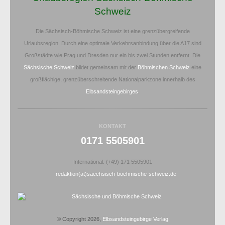
Schweiz
Die Sächsisch-Böhmische Schweiz ist eine grenzübergreifende
Urlaubsregion. Durch eine optimale Verkehrsanbindung über die A17 sind
Großstädte wie Prag und Dresden nur ein bis zwei Stunden entfernt. Die
Sächsische Schweiz
bildet gemeinsam mit der
Böhmischen Schweiz
eine
großflächige, grenzüberschreitende Nationalparkzone innerhalb des
Elbsandsteingebirges
.
KONTAKT
0171 5505901
International: (+49) 171 5505901
redaktion(at)saechsisch-boehmische-schweiz.de
© Copyright 2026,
Elbsandsteingebirge Verlag