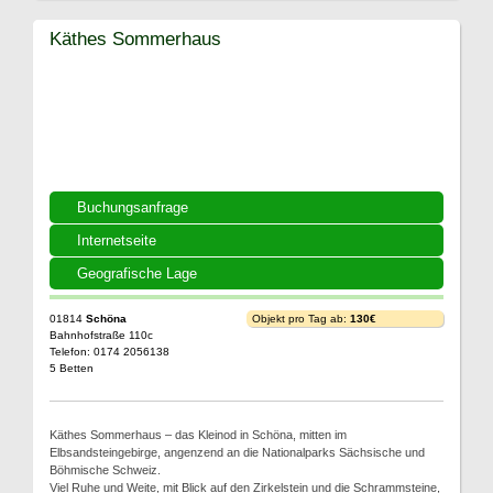
Käthes Sommerhaus
Buchungsanfrage
Internetseite
Geografische Lage
01814
Schöna
Objekt pro Tag ab:
130€
Bahnhofstraße 110c
Telefon: 0174 2056138
5 Betten
Käthes Sommerhaus – das Kleinod in Schöna, mitten im
Elbsandsteingebirge, angenzend an die Nationalparks Sächsische und
Böhmische Schweiz.
Viel Ruhe und Weite, mit Blick auf den Zirkelstein und die Schrammsteine,