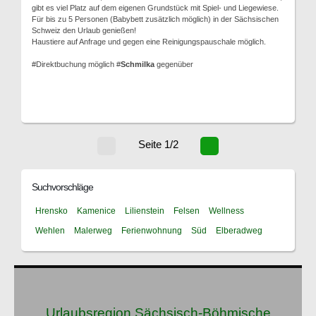
gibt es viel Platz auf dem eigenen Grundstück mit Spiel- und Liegewiese.
Für bis zu 5 Personen (Babybett zusätzlich möglich) in der Sächsischen
Schweiz den Urlaub genießen!
Haustiere auf Anfrage und gegen eine Reinigungspauschale möglich.
#Direktbuchung möglich #
Schmilka
gegenüber
Seite 1/2
Suchvorschläge
Hrensko
Kamenice
Lilienstein
Felsen
Wellness
Wehlen
Malerweg
Ferienwohnung
Süd
Elberadweg
Urlaubsregion Sächsisch-Böhmische