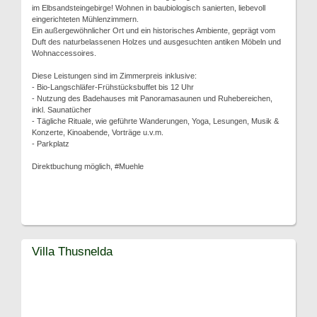
im Elbsandsteingebirge! Wohnen in baubiologisch sanierten, liebevoll
eingerichteten Mühlenzimmern.
Ein außergewöhnlicher Ort und ein historisches Ambiente, geprägt vom
Duft des naturbelassenen Holzes und ausgesuchten antiken Möbeln und
Wohnaccessoires.
Diese Leistungen sind im Zimmerpreis inklusive:
- Bio-Langschläfer-Frühstücksbuffet bis 12 Uhr
- Nutzung des Badehauses mit Panoramasaunen und Ruhebereichen,
inkl. Saunatücher
- Tägliche Rituale, wie geführte Wanderungen, Yoga, Lesungen, Musik &
Konzerte, Kinoabende, Vorträge u.v.m.
- Parkplatz
Direktbuchung möglich, #Muehle
Villa Thusnelda