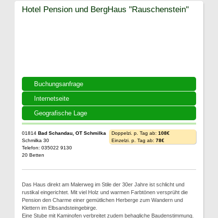
Hotel Pension und BergHaus "Rauschenstein"
Buchungsanfrage
Internetseite
Geografische Lage
01814
Bad Schandau, OT Schmilka
Doppelzi. p. Tag ab:
108€
Schmilka 30
Einzelzi. p. Tag ab:
78€
Telefon: 035022 9130
20 Betten
Das Haus direkt am Malerweg im Stile der 30er Jahre ist schlicht und
rustikal eingerichtet. Mit viel Holz und warmen Farbtönen versprüht die
Pension den Charme einer gemütlichen Herberge zum Wandern und
Klettern im Elbsandsteingebirge.
Eine Stube mit Kaminofen verbreitet zudem behagliche Baudenstimmung.