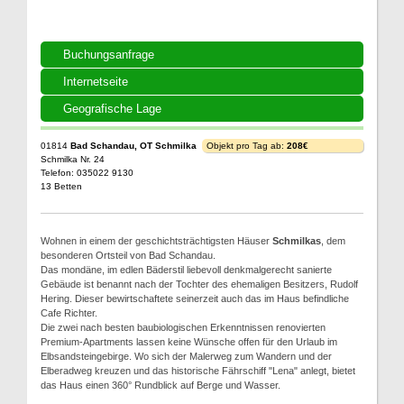
Buchungsanfrage
Internetseite
Geografische Lage
01814
Bad Schandau, OT Schmilka
Objekt pro Tag ab:
208€
Schmilka Nr. 24
Telefon: 035022 9130
13 Betten
Wohnen in einem der geschichtsträchtigsten Häuser
Schmilkas
, dem
besonderen Ortsteil von Bad Schandau.
Das mondäne, im edlen Bäderstil liebevoll denkmalgerecht sanierte
Gebäude ist benannt nach der Tochter des ehemaligen Besitzers, Rudolf
Hering. Dieser bewirtschaftete seinerzeit auch das im Haus befindliche
Cafe Richter.
Die zwei nach besten baubiologischen Erkenntnissen renovierten
Premium-Apartments lassen keine Wünsche offen für den Urlaub im
Elbsandsteingebirge. Wo sich der Malerweg zum Wandern und der
Elberadweg kreuzen und das historische Fährschiff "Lena" anlegt, bietet
das Haus einen 360° Rundblick auf Berge und Wasser.