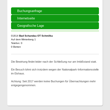
Buchungsanfrage
Internetseite
Geografische Lage
01814
Bad Schandau OT Schmilka
Auf dem Winterberg 1
Telefon: 0
0 Betten
Die Bewirtung findet leider nach der Schließung nur am Imbißstand statt.
Ein Besuch lohnt sich trotzdem wegen der Nationalpark-Informationsstelle
im Eishaus.
Achtung: Seit 2017 werden keine Buchungen für Übernachtungen mehr
entgegengenommen.