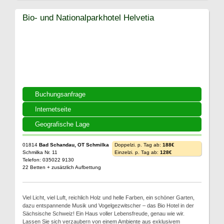
Bio- und Nationalparkhotel Helvetia
Buchungsanfrage
Internetseite
Geografische Lage
01814
Bad Schandau, OT Schmilka
Doppelzi. p. Tag ab:
188€
Schmilka Nr. 11
Einzelzi. p. Tag ab:
128€
Telefon: 035022 9130
22 Betten + zusätzlich Aufbettung
Viel Licht, viel Luft, reichlich Holz und helle Farben, ein schöner Garten,
dazu entspannende Musik und Vogelgezwitscher – das Bio Hotel in der
Sächsische Schweiz! Ein Haus voller Lebensfreude, genau wie wir.
Lassen Sie sich verzaubern von einem Ambiente aus exklusivem