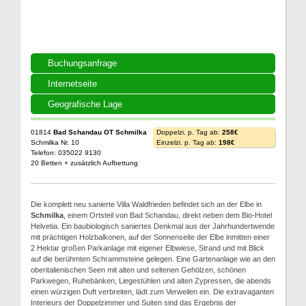
Buchungsanfrage
Internetseite
Geografische Lage
01814
Bad Schandau OT Schmilka
Doppelzi. p. Tag ab:
258€
Schmilka Nr. 10
Einzelzi. p. Tag ab:
198€
Telefon: 035022 9130
20 Betten + zusätzlich Aufbettung
Die komplett neu sanierte Villa Waldfrieden befindet sich an der Elbe in
Schmilka
, einem Ortsteil von Bad Schandau, direkt neben dem Bio-Hotel
Helvetia. Ein baubiologisch saniertes Denkmal aus der Jahrhundertwende
mit prächtigen Holzbalkonen, auf der Sonnenseite der Elbe inmitten einer
2 Hektar großen Parkanlage mit eigener Elbwiese, Strand und mit Blick
auf die berühmten Schrammsteine gelegen. Eine Gartenanlage wie an den
oberitalienischen Seen mit alten und seltenen Gehölzen, schönen
Parkwegen, Ruhebänken, Liegestühlen und alten Zypressen, die abends
einen würzigen Duft verbreiten, lädt zum Verweilen ein. Die extravaganten
Interieurs der Doppelzimmer und Suiten sind das Ergebnis der