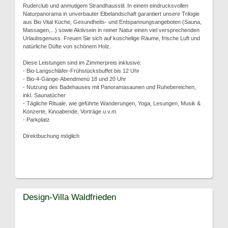
Ruderclub und anmutigem Strandhausstil. In einem eindrucksvollen
Naturpanorama in unverbauter Elbelandschaft garantiert unsere Trilogie
aus Bio Vital Küche, Gesundheits- und Entspannungsangeboten (Sauna,
Massagen,...) sowie Aktivsein in reiner Natur einen viel versprechenden
Urlaubsgenuss. Freuen Sie sich auf kuschelige Räume, frische Luft und
natürliche Düfte von schönem Holz.
Diese Leistungen sind im Zimmerpreis inklusive:
- Bio-Langschläfer-Frühstücksbuffet bis 12 Uhr
- Bio-4-Gänge-Abendmenü 18 und 20 Uhr
- Nutzung des Badehauses mit Panoramasaunen und Ruhebereichen,
inkl. Saunatücher
- Tägliche Rituale, wie geführte Wanderungen, Yoga, Lesungen, Musik &
Konzerte, Kinoabende, Vorträge u.v.m.
- Parkplatz
Direktbuchung möglich
Design-Villa Waldfrieden