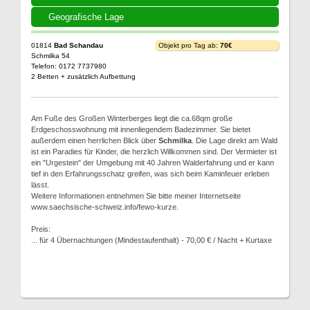
Geografische Lage
01814
Bad Schandau
Objekt pro Tag ab:
70€
Schmilka 54
Telefon: 0172 7737980
2 Betten + zusätzlich Aufbettung
Am Fuße des Großen Winterberges liegt die ca.68qm große
Erdgeschosswohnung mit innenliegendem Badezimmer. Sie bietet
außerdem einen herrlichen Blick über
Schmilka
. Die Lage direkt am Wald
ist ein Paradies für Kinder, die herzlich Willkommen sind. Der Vermieter ist
ein "Urgestein" der Umgebung mit 40 Jahren Walderfahrung und er kann
tief in den Erfahrungsschatz greifen, was sich beim Kaminfeuer erleben
lässt.
Weitere Informationen entnehmen Sie bitte meiner Internetseite
www.saechsische-schweiz.info/fewo-kurze.
Preis:
... für 4 Übernachtungen (Mindestaufenthalt) - 70,00 € / Nacht + Kurtaxe