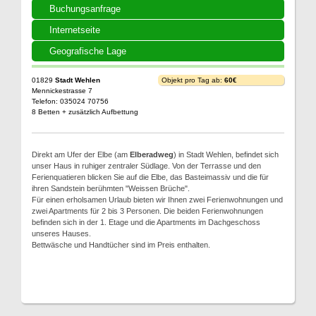
Buchungsanfrage
Internetseite
Geografische Lage
01829
Stadt Wehlen
Objekt pro Tag ab:
60€
Mennickestrasse 7
Telefon: 035024 70756
8 Betten + zusätzlich Aufbettung
Direkt am Ufer der Elbe (am
Elberadweg
) in Stadt Wehlen, befindet sich
unser Haus in ruhiger zentraler Südlage. Von der Terrasse und den
Ferienquatieren blicken Sie auf die Elbe, das Basteimassiv und die für
ihren Sandstein berühmten "Weissen Brüche".
Für einen erholsamen Urlaub bieten wir Ihnen zwei Ferienwohnungen und
zwei Apartments für 2 bis 3 Personen. Die beiden Ferienwohnungen
befinden sich in der 1. Etage und die Apartments im Dachgeschoss
unseres Hauses.
Bettwäsche und Handtücher sind im Preis enthalten.