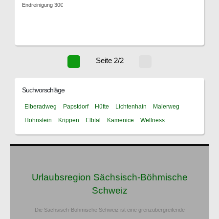
Endreinigung 30€
Seite 2/2
Suchvorschläge
Elberadweg
Papstdorf
Hütte
Lichtenhain
Malerweg
Hohnstein
Krippen
Elbtal
Kamenice
Wellness
Urlaubsregion Sächsisch-Böhmische
Schweiz
Die Sächsisch-Böhmische Schweiz ist eine grenzübergreifende