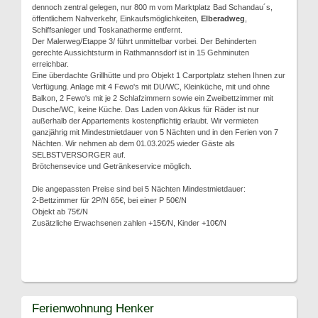
dennoch zentral gelegen, nur 800 m vom Marktplatz Bad Schandau´s,
öffentlichem Nahverkehr, Einkaufsmöglichkeiten,
Elberadweg
,
Schiffsanleger und Toskanatherme entfernt.
Der Malerweg/Etappe 3/ führt unmittelbar vorbei. Der Behinderten
gerechte Aussichtsturm in Rathmannsdorf ist in 15 Gehminuten
erreichbar.
Eine überdachte Grillhütte und pro Objekt 1 Carportplatz stehen Ihnen zur
Verfügung. Anlage mit 4 Fewo's mit DU/WC, Kleinküche, mit und ohne
Balkon, 2 Fewo's mit je 2 Schlafzimmern sowie ein Zweibettzimmer mit
Dusche/WC, keine Küche. Das Laden von Akkus für Räder ist nur
außerhalb der Appartements kostenpflichtig erlaubt. Wir vermieten
ganzjährig mit Mindestmietdauer von 5 Nächten und in den Ferien von 7
Nächten. Wir nehmen ab dem 01.03.2025 wieder Gäste als
SELBSTVERSORGER auf.
Brötchensevice und Getränkeservice möglich.
Die angepassten Preise sind bei 5 Nächten Mindestmietdauer:
2-Bettzimmer für 2P/N 65€, bei einer P 50€/N
Objekt ab 75€/N
Zusätzliche Erwachsenen zahlen +15€/N, Kinder +10€/N
Ferienwohnung Henker