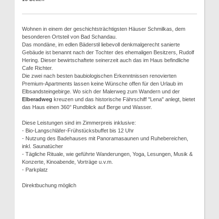
Wohnen in einem der geschichtsträchtigsten Häuser Schmilkas, dem
besonderen Ortsteil von Bad Schandau.
Das mondäne, im edlen Bäderstil liebevoll denkmalgerecht sanierte
Gebäude ist benannt nach der Tochter des ehemaligen Besitzers, Rudolf
Hering. Dieser bewirtschaftete seinerzeit auch das im Haus befindliche
Cafe Richter.
Die zwei nach besten baubiologischen Erkenntnissen renovierten
Premium-Apartments lassen keine Wünsche offen für den Urlaub im
Elbsandsteingebirge. Wo sich der Malerweg zum Wandern und der
Elberadweg
kreuzen und das historische Fährschiff "Lena" anlegt, bietet
das Haus einen 360° Rundblick auf Berge und Wasser.
Diese Leistungen sind im Zimmerpreis inklusive:
- Bio-Langschläfer-Frühstücksbuffet bis 12 Uhr
- Nutzung des Badehauses mit Panoramasaunen und Ruhebereichen,
inkl. Saunatücher
- Tägliche Rituale, wie geführte Wanderungen, Yoga, Lesungen, Musik &
Konzerte, Kinoabende, Vorträge u.v.m.
- Parkplatz
Direktbuchung möglich