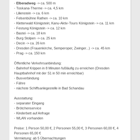
-
Elberadweg
-> ca. 500 m
- Toskana-Therme -> ca. 4,5 km
- Lilienstein -> ca. 6 km
- Felsenbühne Rathen -> ca. 10 km
- Kletterwald Königstein; Kanu-Aktiv-Tours Königstein -> ca. 11 km
- Festung Königstein -> ca. 12 km
- Bastei -> ca. 18 km
- Burg Stolpen -> ca. 25 km
- Decin -> ca. 26 km
- Dresden (Frauenkirche, Semperoper, Zwinger...) -> ca. 45 km
- Prag -> ca. 150 km
Öffentliche Verkehrsanbindung:
- Bahnhof Krippen in 8 Minuten fußläufig zu erreichen (Dresden
Hauptbahnhof mit der S1 in 50 min erreichbar)
- Busverbindung
- Fähre
- nächste Schiffsanlegestelle in Bad Schandau
Ausstattung:
- separater Eingang
- Brötchenservice
- Kinderbett auf Anfrage
- WLAN vorhanden
Preise: 1 Person 50,00 €, 2 Personen 55,00 €, 3 Personen 60,00 €, 4
Personen 65,00 €
Vermietung: ab 5 Übernachtungen