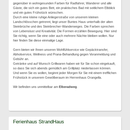
gegenüber in wohngesunden Farben für Radfahrer, Wanderer und alle
Gäste, die sich ein gutes Bett, ein praktisches Bad mit seitlichem Elbblick
und ein gutes Frühstück wünschen.
Durch eine kleine ruhige Anliegerstraße von unserem kleinen
Landschlösschen getrennt, liegt unser Buntes Haus unterhalb der alten
Steinbrüche und des Steinbrecher-Wanderweges. Die Farben sprechen
von Lebenslust und Kreativität. Die Formen erzählen Bewegung. Hier sind
Sie richtig, wenn Sie eine oder auch mehrere Nächte bleiben wollen. Nur
hier finden Sie diese einmalige Lage.
Gern bieten wir Ihnen unseren Wohlfühlservice wie Gepäcktransfer,
Abholservice, Wellness und Prana-Behandlung gegen Voranmeldung und
Gebühr an.
Getränke und auf Wunsch Grillwaren haben wir für Sie schon eingekauft,
so dass Sie sich abends gemütlich am Grillplatz niederlassen können.
Und wenn Sie es wollen, beginnt jeder Morgen für Sie mit einem trefflichen
Frühstück in unserem Gewölberaum im Herrenhaus Orangella.
Wir befinden uns unmittelbar am
Elberadweg
.
Ferienhaus StrandHaus