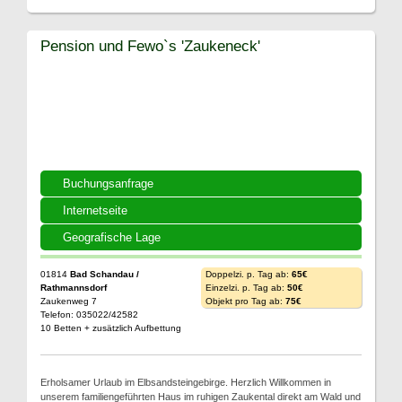
Pension und Fewo`s 'Zaukeneck'
Buchungsanfrage
Internetseite
Geografische Lage
01814
Bad Schandau /
Doppelzi. p. Tag ab:
65€
Rathmannsdorf
Einzelzi. p. Tag ab:
50€
Zaukenweg 7
Objekt pro Tag ab:
75€
Telefon: 035022/42582
10 Betten + zusätzlich Aufbettung
Erholsamer Urlaub im Elbsandsteingebirge. Herzlich Willkommen in
unserem familiengeführten Haus im ruhigen Zaukental direkt am Wald und