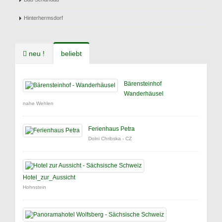
Hinterhermsdorf
neu !
beliebt
Bärensteinhof
Wanderhäusel
nahe Wehlen
Ferienhaus Petra
Dolni Chribska - CZ
Hotel_zur_Aussicht
Hohnstein