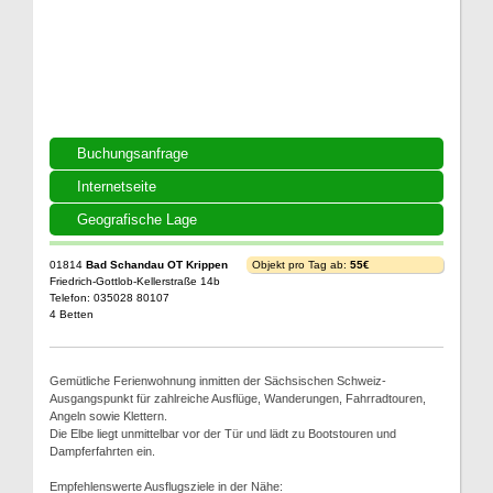
Buchungsanfrage
Internetseite
Geografische Lage
01814
Bad Schandau OT Krippen
Objekt pro Tag ab:
55€
Friedrich-Gottlob-Kellerstraße 14b
Telefon: 035028 80107
4 Betten
Gemütliche Ferienwohnung inmitten der Sächsischen Schweiz-
Ausgangspunkt für zahlreiche Ausflüge, Wanderungen, Fahrradtouren,
Angeln sowie Klettern.
Die Elbe liegt unmittelbar vor der Tür und lädt zu Bootstouren und
Dampferfahrten ein.
Empfehlenswerte Ausflugsziele in der Nähe: