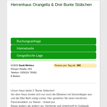
Herrenhaus Orangella & Drei Bunte Stübchen
Buchungsanfrage
Internetseite
Geografische Lage
01829
Stadt Wehlen
Person pro Tag ab:
38€
Pirnaer Straße 163
Telefon: 035024 79392
8 Betten
Unser Haus bietet 3 "Bunte Stübchen".
Vor dem Haus breitet sich nur noch die Elbwiese mit Sonnenliegen aus
und die Elbe fließt stetig vorbei. Hier genießen Sie einen herrlichen
Panoramablick zur Bastei - Urlaub pur.
Etwas anders als anders wo. Herberge und Unterkunft im Gebäude