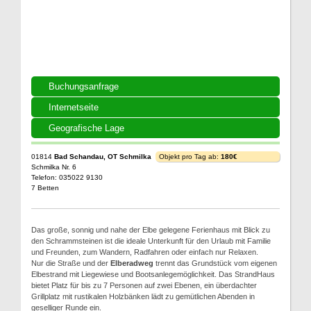
Buchungsanfrage
Internetseite
Geografische Lage
01814
Bad Schandau, OT Schmilka
Objekt pro Tag ab:
180€
Schmilka Nr. 6
Telefon: 035022 9130
7 Betten
Das große, sonnig und nahe der Elbe gelegene Ferienhaus mit Blick zu
den Schrammsteinen ist die ideale Unterkunft für den Urlaub mit Familie
und Freunden, zum Wandern, Radfahren oder einfach nur Relaxen.
Nur die Straße und der
Elberadweg
trennt das Grundstück vom eigenen
Elbestrand mit Liegewiese und Bootsanlegemöglichkeit. Das StrandHaus
bietet Platz für bis zu 7 Personen auf zwei Ebenen, ein überdachter
Grillplatz mit rustikalen Holzbänken lädt zu gemütlichen Abenden in
geselliger Runde ein.