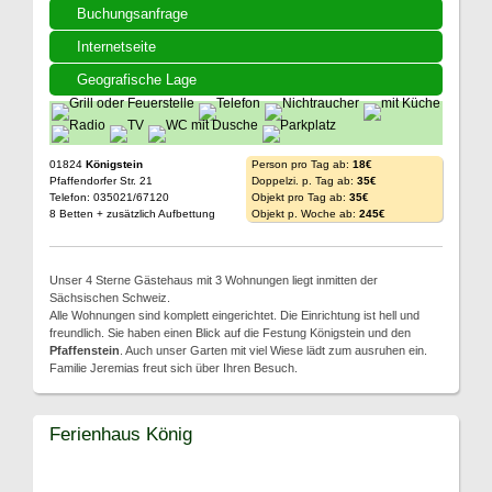
Buchungsanfrage
Internetseite
Geografische Lage
01824
Königstein
Person pro Tag ab:
18€
Pfaffendorfer Str. 21
Doppelzi. p. Tag ab:
35€
Telefon: 035021/67120
Objekt pro Tag ab:
35€
8 Betten + zusätzlich Aufbettung
Objekt p. Woche ab:
245€
Unser 4 Sterne Gästehaus mit 3 Wohnungen liegt inmitten der
Sächsischen Schweiz.
Alle Wohnungen sind komplett eingerichtet. Die Einrichtung ist hell und
freundlich. Sie haben einen Blick auf die Festung Königstein und den
Pfaffenstein
. Auch unser Garten mit viel Wiese lädt zum ausruhen ein.
Familie Jeremias freut sich über Ihren Besuch.
Ferienhaus König