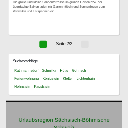
Die große und kleine Sonnenterrasse im grünen Garten bzw. der
überdachte Balkon laden mit Gartenmöbeln und Sonnenliegen zum
Verweilen und Entspannen ein.
Seite 2/2
Suchvorschläge
Rathmannsdorf
Schmilka
Hütte
Gohrisch
Ferienwohnung
Königstein
Kletter
Lichtenhain
Hohnstein
Papststein
Urlaubsregion Sächsisch-Böhmische
Schweiz