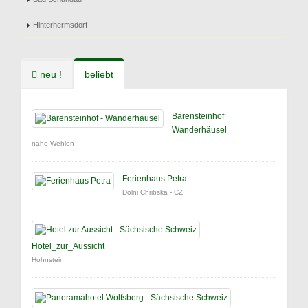
Hinterhermsdorf
neu !
beliebt
Bärensteinhof
Wanderhäusel
nahe Wehlen
Ferienhaus Petra
Dolni Chribska - CZ
Hotel_zur_Aussicht
Hohnstein