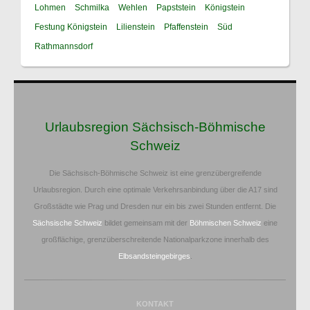
Lohmen
Schmilka
Wehlen
Papststein
Königstein
Festung Königstein
Lilienstein
Pfaffenstein
Süd
Rathmannsdorf
Urlaubsregion Sächsisch-Böhmische
Schweiz
Die Sächsisch-Böhmische Schweiz ist eine grenzübergreifende
Urlaubsregion. Durch eine optimale Verkehrsanbindung über die A17 sind
Großstädte wie Prag und Dresden nur ein bis zwei Stunden entfernt. Die
Sächsische Schweiz
bildet gemeinsam mit der
Böhmischen Schweiz
eine
großflächige, grenzüberschreitende Nationalparkzone innerhalb des
Elbsandsteingebirges
.
KONTAKT