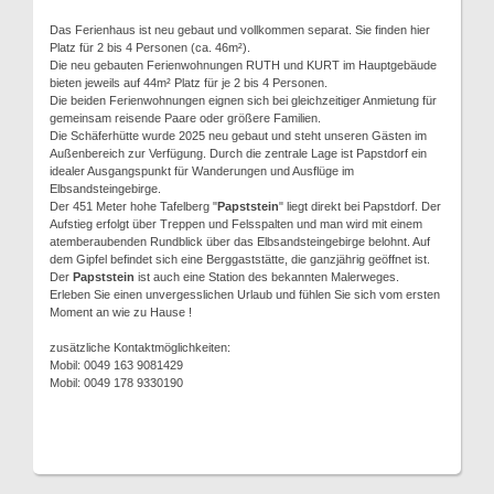
Das Ferienhaus ist neu gebaut und vollkommen separat. Sie finden hier
Platz für 2 bis 4 Personen (ca. 46m²).
Die neu gebauten Ferienwohnungen RUTH und KURT im Hauptgebäude
bieten jeweils auf 44m² Platz für je 2 bis 4 Personen.
Die beiden Ferienwohnungen eignen sich bei gleichzeitiger Anmietung für
gemeinsam reisende Paare oder größere Familien.
Die Schäferhütte wurde 2025 neu gebaut und steht unseren Gästen im
Außenbereich zur Verfügung. Durch die zentrale Lage ist Papstdorf ein
idealer Ausgangspunkt für Wanderungen und Ausflüge im
Elbsandsteingebirge.
Der 451 Meter hohe Tafelberg "
Papststein
" liegt direkt bei Papstdorf. Der
Aufstieg erfolgt über Treppen und Felsspalten und man wird mit einem
atemberaubenden Rundblick über das Elbsandsteingebirge belohnt. Auf
dem Gipfel befindet sich eine Berggaststätte, die ganzjährig geöffnet ist.
Der
Papststein
ist auch eine Station des bekannten Malerweges.
Erleben Sie einen unvergesslichen Urlaub und fühlen Sie sich vom ersten
Moment an wie zu Hause !
zusätzliche Kontaktmöglichkeiten:
Mobil: 0049 163 9081429
Mobil: 0049 178 9330190