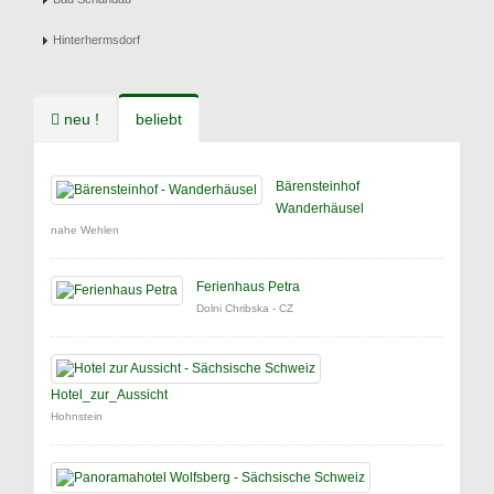
Hinterhermsdorf
neu !
beliebt
Bärensteinhof
Wanderhäusel
nahe Wehlen
Ferienhaus Petra
Dolni Chribska - CZ
Hotel_zur_Aussicht
Hohnstein