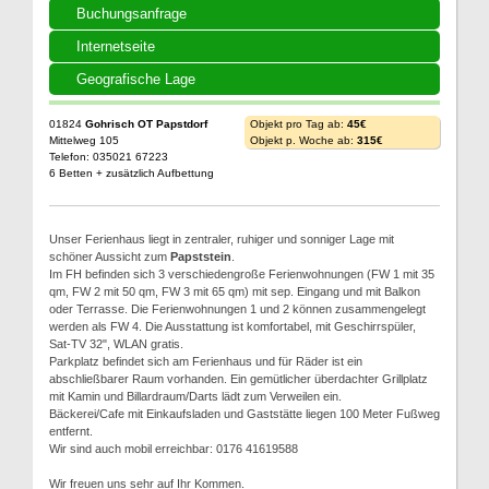
Buchungsanfrage
Internetseite
Geografische Lage
01824
Gohrisch OT Papstdorf
Objekt pro Tag ab:
45€
Mittelweg 105
Objekt p. Woche ab:
315€
Telefon: 035021 67223
6 Betten + zusätzlich Aufbettung
Unser Ferienhaus liegt in zentraler, ruhiger und sonniger Lage mit
schöner Aussicht zum
Papststein
.
Im FH befinden sich 3 verschiedengroße Ferienwohnungen (FW 1 mit 35
qm, FW 2 mit 50 qm, FW 3 mit 65 qm) mit sep. Eingang und mit Balkon
oder Terrasse. Die Ferienwohnungen 1 und 2 können zusammengelegt
werden als FW 4. Die Ausstattung ist komfortabel, mit Geschirrspüler,
Sat-TV 32", WLAN gratis.
Parkplatz befindet sich am Ferienhaus und für Räder ist ein
abschließbarer Raum vorhanden. Ein gemütlicher überdachter Grillplatz
mit Kamin und Billardraum/Darts lädt zum Verweilen ein.
Bäckerei/Cafe mit Einkaufsladen und Gaststätte liegen 100 Meter Fußweg
entfernt.
Wir sind auch mobil erreichbar: 0176 41619588
Wir freuen uns sehr auf Ihr Kommen.