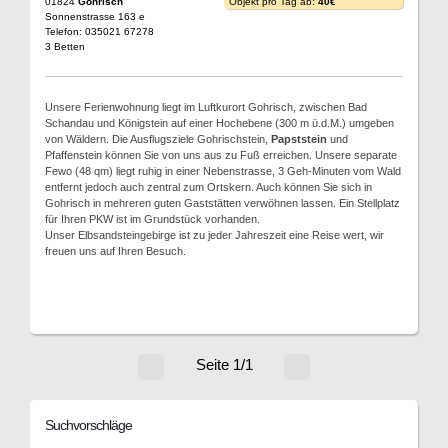
01824
Gohrisch
Objekt pro Tag ab:
40€
Sonnenstrasse 163 e
Telefon: 035021 67278
3 Betten
Unsere Ferienwohnung liegt im Luftkurort Gohrisch, zwischen Bad
Schandau und Königstein auf einer Hochebene (300 m ü.d.M.) umgeben
von Wäldern. Die Ausflugsziele Gohrischstein,
Papststein
und
Pfaffenstein können Sie von uns aus zu Fuß erreichen. Unsere separate
Fewo (48 qm) liegt ruhig in einer Nebenstrasse, 3 Geh-Minuten vom Wald
entfernt jedoch auch zentral zum Ortskern. Auch können Sie sich in
Gohrisch in mehreren guten Gaststätten verwöhnen lassen. Ein Stellplatz
für Ihren PKW ist im Grundstück vorhanden.
Unser Elbsandsteingebirge ist zu jeder Jahreszeit eine Reise wert, wir
freuen uns auf Ihren Besuch.
Seite 1/1
Suchvorschläge