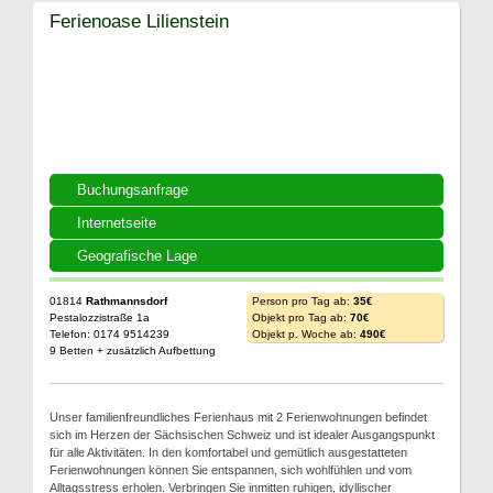
Ferienoase Lilienstein
Buchungsanfrage
Internetseite
Geografische Lage
01814
Rathmannsdorf
Person pro Tag ab:
35€
Pestalozzistraße 1a
Objekt pro Tag ab:
70€
Telefon: 0174 9514239
Objekt p. Woche ab:
490€
9 Betten + zusätzlich Aufbettung
Unser familienfreundliches Ferienhaus mit 2 Ferienwohnungen befindet
sich im Herzen der Sächsischen Schweiz und ist idealer Ausgangspunkt
für alle Aktivitäten. In den komfortabel und gemütlich ausgestatteten
Ferienwohnungen können Sie entspannen, sich wohlfühlen und vom
Alltagsstress erholen. Verbringen Sie inmitten ruhigen, idyllischer